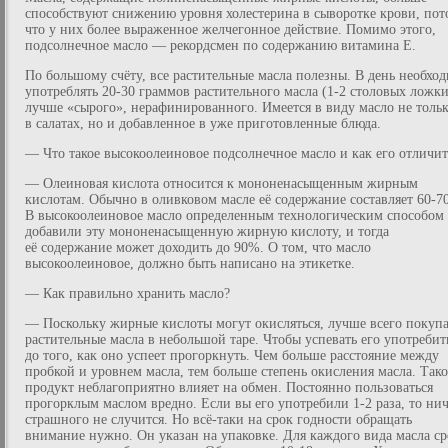
способствуют снижению уровня холестерина в сыворотке крови, пот
что у них более выраженное желчегонное действие. Помимо этого,
подсолнечное масло — рекордсмен по содержанию витамина Е.
По большому счёту, все растительные масла полезны. В день необхо
употреблять 20-30 граммов растительного масла (1-2 столовых ложки
лучше «сырого», нерафинированного. Имеется в виду масло не толь
в салатах, но и добавленное в уже приготовленные блюда.
— Что такое высокоолеиновое подсолнечное масло и как его отличит
— Олеиновая кислота относится к мононенасыщенным жирным
кислотам. Обычно в оливковом масле её содержание составляет 60-7
В высокоолеиновое масло определенным технологическим способом
добавили эту мононенасыщенную жирную кислоту, и тогда
её содержание может доходить до 90%. О том, что масло
высокоолеиновое, должно быть написано на этикетке.
— Как правильно хранить масло?
— Поскольку жирные кислоты могут окисляться, лучше всего покупа
растительные масла в небольшой таре. Чтобы успевать его употребит
до того, как оно успеет прогоркнуть. Чем больше расстояние между
пробкой и уровнем масла, тем больше степень окисления масла. Так
продукт неблагоприятно влияет на обмен. Постоянно пользоваться
прогорклым маслом вредно. Если вы его употребили 1-2 раза, то ни
страшного не случится. Но всё-таки на срок годности обращать
внимание нужно. Он указан на упаковке. Для каждого вида масла с