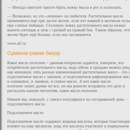
— Иногда советуют просто брать ложку масла в рот и полоскать.
— Возможно, но это «лечение» на любителя. Растительное масло
применяется ещё при застое желчи, если нет камней в желчном пузы
при слепых тюбажах. Столовую ложку растительного масла нужно
выпить натощак и лечь с грелкой на правый бок. Таким образом, отт
желчи будет ещё больше, если она застаивается.
www.aif.ru
Суманак-рамзи баҳор
Какое масло полезнее – данным вопросом задаются, наверное, все
потребители растительного масла, ведь сейчас в продаже можно увид
как минимум, пять разных наименований растительных масел – это 
подсолнечное масло с запахом, и подсолнечное рафинированное мас
и оливковое, и льняное, и соевое масло. А вот какое масло
полезнее знают далеко не все, но мы решили исправить это дело и
рассказать нашим читателям, какое масло полезнее.
Начнем мы, пожалуй, с самого популярного на сегодняшний день –
подсолнечного масла.
Подсолнечное масло
Подсолнечное масло содержит жирные кислоты, которые благотворн
влияют на наш организм, ведь эти кислоты участвуют в нормальном