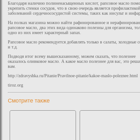
Благодаря наличию полиненасыщенных кислот, рапсовое масло помо
укрепить стенки сосудов, что в свою очередь является профилактико
заболеваний сердечнососудистой системы, таких как инсульт и инфар
На полках магазина можно найти рафинированное и нерафинирова
рапсовое масло, два этих вида одинаково полезны для организма, то
одно из них имеет характерный запах.
Рапсовое масло рекомендуется добавлять только в салаты, холодные с
и т.д.
Подводя итог всему вышесказанному, можем сказать, что полезнее
оказалось оливковое масло. А какое масло полезнее для вас, это реша
вам.
http://zdravyshka.ru/Pitanie/Pravilnoe-pitanie/kakoe-maslo-poleznee.html
tiroz.org
Смотрите также