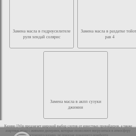
Замена масла в гидроусилителе
Замена масла в раздатке тойо
руля хендай солярис
рав 4
Замена масла в акпп сузуки
джимни
Казино 1Win предлагает широкий выбор слотов от известных провайдеров, а также
азартные игры с живыми дилерами, которые позволяют погрузиться в атмосферу
настоящего казино, не покидая домашнего комфорта.