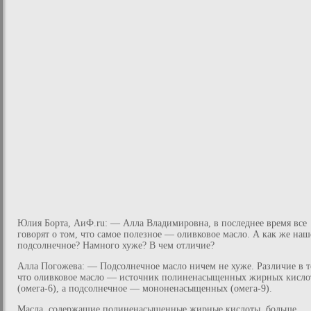
Юлия Борта, АиФ.ru: — Алла Владимировна, в последнее время все
говорят о том, что самое полезное — оливковое масло. А как же наш
подсолнечное? Намного хуже? В чем отличие?
Алла Погожева: — Подсолнечное масло ничем не хуже. Различие в т
что оливковое масло — источник полиненасыщенных жирных кисло
(омега-6), а подсолнечное — мононенасыщенных (омега-9).
Масла, содержащие полиненасыщенные жирные кислоты, больше