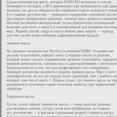
Средиземноморская диета, которую ЮНЕСКО включило в список
Всемирного наследия, а ВОЗ рекомендует как оптимальную для здор
человека, ни дня не обходится без оливкового масла холодного отжи
Его главные достоинства — рекордное содержание олеиновой кисло
(регулирует артериальное давление, снижает риск диабета и ожирени
богатый витаминно-минеральный состав (фактически оптимальный
комплекс для волос и кожи!) и универсальный для большинства блю
вкус. Редкий случай, когда на масле можно даже жарить — правда,
для этих целей лучше выбирать рафинированный продукт.
Льняное масло
По оценкам специалистов Института питания РАМН, большинство
россиян испытывают дефицит омега-3 жирных кислот в рационе,
который может грозить повышенным уровнем холестерина, наруше
нервной деятельности, набором веса и даже проблемами с интеллект
Хорошая новость в том, что для профилактики этих неприятных
болезней достаточно включить в рацион льняное масло. Вкус у него
специфический, но все же гораздо более приятный, чем у рыбьего ж
который тоже богат омега-3. Помни только, что льняное масло не те
нагревания и мгновенно теряет полезные свойства при термической
обработке.
Тыквенное масло
Густое, почти черное тыквенное масло — очень вкусная заправка
для овощных салатов, густых супов или бутербродов, но главное
его достоинство — в высоком содержании редкого элемента цинка.
Ему под силу улучшить состояние кожи и волос, повлиять на либидо