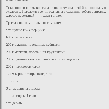
мяты измельчи.
Тыквенное и оливковое масла и щепотку соли взбей в однородную
эмульсию. Переложи все ингредиенты в салатник, добавь заправку,
хорошо перемешай — и салат готово.
Треска с овощами и льняным маслом
Что нужно (на 4 порции):
600 г филе трески
200 г цукини, порезанные кубиками
200 г моркови, порезанной кружочками
200 г цветной капусты, разобранной на соцветия
200 г помидоров черри
10 см корня имбиря, натертого
1 лимон
3 ст. л. льняного масла
1 ч. л. морской соли
Что делать: