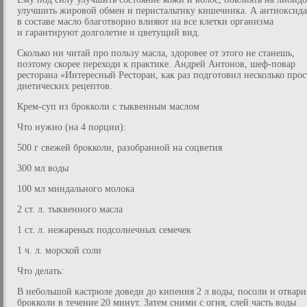
улучшить жировой обмен и перистальтику кишечника. А антиоксид
в составе масло благотворно влияют на все клетки организма
и гарантируют долголетие и цветущий вид.
Сколько ни читай про пользу масла, здоровее от этого не станешь,
поэтому скорее переходи к практике. Андрей Антонов, шеф-повар
ресторана «Интересный Ресторан, как раз подготовил несколько про
диетических рецептов.
Крем-суп из брокколи с тыквенным маслом
Что нужно (на 4 порции):
500 г свежей брокколи, разобранной на соцветия
300 мл воды
100 мл миндального молока
2 ст. л. тыквенного масла
1 ст. л. нежареных подсолнечных семечек
1 ч. л. морской соли
Что делать:
В небольшой кастрюле доведи до кипения 2 л воды, посоли и отвари
брокколи в течение 20 минут. Затем сними с огня, слей часть воды