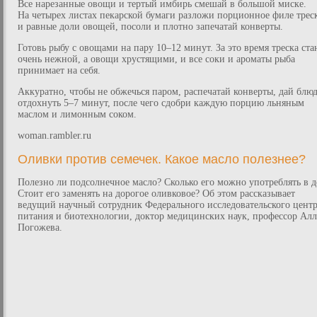
Все нарезанные овощи и тертый имбирь смешай в большой миске.
На четырех листах пекарской бумаги разложи порционное филе трес
и равные доли овощей, посоли и плотно запечатай конверты.
Готовь рыбу с овощами на пару 10–12 минут. За это время треска ста
очень нежной, а овощи хрустящими, и все соки и ароматы рыба
принимает на себя.
Аккуратно, чтобы не обжечься паром, распечатай конверты, дай блю
отдохнуть 5–7 минут, после чего сдобри каждую порцию льняным
маслом и лимонным соком.
woman.rambler.ru
Оливки против семечек. Какое масло полезнее?
Полезно ли подсолнечное масло? Сколько его можно употреблять в д
Стоит его заменять на дорогое оливковое? Об этом рассказывает
ведущий научный сотрудник Федерального исследовательского цент
питания и биотехнологии, доктор медицинских наук, профессор Алл
Погожева.