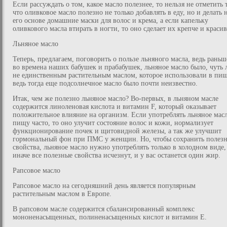
Если рассуждать о том, какое масло полезнее, то нельзя не отметить 
что оливковое масло полезно не только добавлять в еду, но и делать 
его основе домашние маски для волос и крема, а если капельку
оливкового масла втирать в ногти, то оно сделает их крепче и красив
Льняное масло
Теперь, предлагаем, поговорить о пользе льняного масла, ведь раньш
во времена наших бабушек и прабабушек, льняное масло было, чуть 
не единственным растительным маслом, которое использовали в пищ
ведь тогда еще подсолнечное масло было почти неизвестно.
Итак, чем же полезно льняное масло? Во-первых, в льняном масле
содержится линоленовая кислота и витамин F, который оказывает
положительное влияние на организм. Если употреблять льняное мас
пищу часто, то оно улучит состояние волос и кожи, нормализует
функционирование почек и щитовидной железы, а так же улучшит
гормональный фон при ПМС у женщин. Но, чтобы сохранить полез
свойства, льняное масло нужно употреблять только в холодном виде,
иначе все полезные свойства исчезнут, и у вас останется один жир.
Рапсовое масло
Рапсовое масло на сегодняшний день является популярным
растительным маслом в Европе.
В рапсовом масле содержится сбалансированный комплекс
мононенасыщенных, полиненасыщенных кислот и витамин Е.