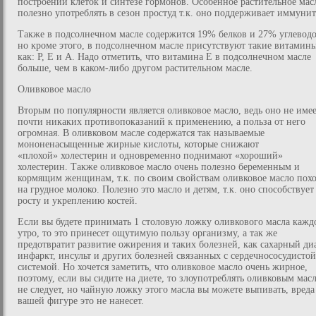
построении клеток и синтезе гормонов. Особенное растительное мас
полезно употреблять в сезон простуд т.к. оно поддерживает иммунит
Также в подсолнечном масле содержится 19% белков и 27% углеводо
но кроме этого, в подсолнечном масле присутствуют такие витамин
как: P, E и А. Надо отметить, что витамина E в подсолнечном масле
больше, чем в каком-либо другом растительном масле.
Оливковое масло
Вторым по популярности является оливковое масло, ведь оно не име
почти никаких противопоказаний к применению, а польза от него
огромная. В оливковом масле содержатся так называемые
мононенасыщенные жирные кислоты, которые снижают
«плохой» холестерин и одновременно поднимают «хороший»
холестерин. Также оливковое масло очень полезно беременным и
кормящим женщинам, т.к. по своим свойствам оливковое масло пох
на грудное молоко. Полезно это масло и детям, т.к. оно способствует
росту и укреплению костей.
Если вы будете принимать 1 столовую ложку оливкового масла кажд
утро, то это принесет ощутимую пользу организму, а так же
предотвратит развитие ожирения и таких болезней, как сахарный диа
инфаркт, инсульт и других болезней связанных с сердечнососудистой
системой. Но хочется заметить, что оливковое масло очень жирное,
поэтому, если вы сидите на диете, то злоупотреблять оливковым мас
не следует, но чайную ложку этого масла вы можете выпивать, вреда
вашей фигуре это не нанесет.