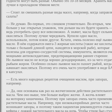
годности могут быть разные. Обычно это 10-18 месяцев. Хранить ма
лучше в прохладном тёмном месте.
— Стоит ли смешивать разные виды масел, например, когда заправл
салаты?
— Не думаю. Во-первых, это слишком утомительно. Во-вторых, чем
больше у вас открытых упаковок, тем дольше вы их будете хранить 
ведь употребить сразу все невозможно. А значит, масла будут сильне
окисляться. Поэтому лучше чередовать. Купили одно масло,
использовали, потом взяли другое. Кстати, очень полезно ещё льнян
масло. В нём содержатся омега-3 жирные кислоты (такие же кислоты
только с большей длиной цепи, находятся в морской рыбе), которые
полезны для сердечно-сосудистой системы, иммунитета, являются оч
мощными антиоксидантами, предотвращающими раннее старение.
Но льняное масло не всегда хорошо дезодорировано, из-за чего отдае
рыбьим жиром. Особенно сильно льняное масло пахнет рыбой, когда
начинает окисляться. Поэтому его очень часто употребляют в виде Б
в капсулах.
— Есть много народных рецептов очищения маслом, при запорах,
например.
— Да, они основаны как раз на желчегонном действии растительног
масла. Чем оно выше, тем больше выброс желчи. А желчь влияет
на моторику кишечника. Поэтому при запорах очень часто применя
растительные масла. Например, при низкокалорийных диетах часто
возникают запоры, и поэтому таким пациентам рекомендуется стака
кефира с ложкой растительного масла на ночь. Чтобы утром был стул