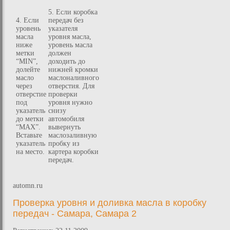
5. Если коробка
4. Если
передач без
уровень
указателя
масла
уровня масла,
ниже
уровень масла
метки
должен
“MIN”,
доходить до
долейте
нижней кромки
масло
маслоналивного
через
отверстия. Для
отверстие
проверки
под
уровня нужно
указатель
снизу
до метки
автомобиля
“MAX”.
вывернуть
Вставьте
маслозаливную
указатель
пробку из
на место.
картера коробки
передач.
automn.ru
Проверка уровня и доливка масла в коробку
передач - Самара, Самара 2