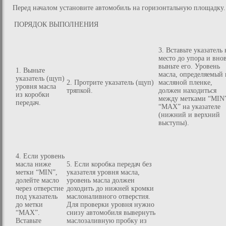
Перед началом установите автомобиль на горизонтальную площадку.
ПОРЯДОК ВЫПОЛНЕНИЯ
3. Вставьте указатель 
место до упора и вно
выньте его. Уровень
1. Выньте
масла, определяемый 
указатель (щуп)
2. Протрите указатель (щуп)
масляной пленке,
уровня масла
тряпкой.
должен находиться
из коробки
между метками “MIN
передач.
“MAX” на указателе
(нижний и верхний
выступы).
4. Если уровень
масла ниже
5. Если коробка передач без
метки “MIN”,
указателя уровня масла,
долейте масло
уровень масла должен
через отверстие
доходить до нижней кромки
под указатель
маслоналивного отверстия.
до метки
Для проверки уровня нужно
“MAX”.
снизу автомобиля вывернуть
Вставьте
маслозаливную пробку из