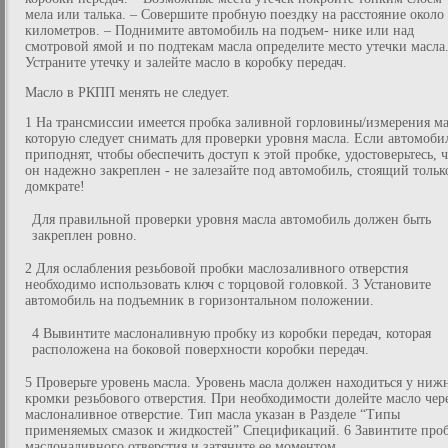
мела или талька. – Совершите пробную поездку на расстояние около
километров. – Поднимите автомобиль на подъем- нике или над
смотровой ямой и по подтекам масла определите место утечки масла
Устраните утечку и залейте масло в коробку передач.
Масло в РКПП менять не следует.
1 На трансмиссии имеется пробка заливной горловины/измерения ма
которую следует снимать для проверки уровня масла. Если автомоби
приподнят, чтобы обеспечить доступ к этой пробке, удостоверьтесь, 
он надежно закреплен - не залезайте под автомобиль, стоящий тольк
домкрате!
Для правильной проверки уровня масла автомобиль должен быть
закреплен ровно.
2 Для ослабления резьбовой пробки маслозаливного отверстия
необходимо использовать ключ с торцовой головкой. 3 Установите
автомобиль на подъемник в горизонтальном положении.
4 Вывинтите маслоналивную пробку из коробки передач, которая
расположена на боковой поверхности коробки передач.
5 Проверьте уровень масла. Уровень масла должен находиться у ниж
кромки резьбового отверстия. При необходимости долейте масло чер
маслоналивное отверстие. Тип масла указан в Разделе “Типы
применяемых смазок и жидкостей” Спецификаций. 6 Завинтите про
маслоналивного отверстия и затяните ее моментом