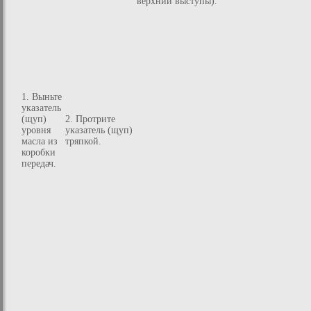
верхний выступы).
1. Выньте
указатель
(щуп)
2. Протрите
уровня
указатель (щуп)
масла из
тряпкой.
коробки
передач.