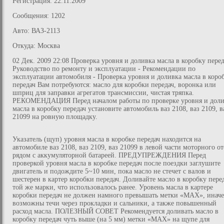
Регистрация: 22.11.2009
Сообщения: 1202
Авто: ВАЗ-2113
Откуда: Москва
02 Дек. 2009 22:08 Проверка уровня и доливка масла в коробку пере
Руководство по ремонту и эксплуатации - Рекомендации по
эксплуатации автомобиля - Проверка уровня и доливка масла в коро
передач Вам потребуются: масло для коробки передач, воронка или
шприц для заправки агрегатов трансмиссии, чистая тряпка.
РЕКОМЕНДАЦИЯ Перед началом работы по проверке уровня и дол
масла в коробку передач установите автомобиль ваз 2108, ваз 2109, в
21099 на ровную площадку.
Указатель (щуп) уровня масла в коробке передач находится на
автомобиле ваз 2108, ваз 2109, ваз 21099 в левой части моторного от
рядом с аккумуляторной батареей. ПРЕДУПРЕЖДЕНИЯ Перед
проверкой уровня масла в коробке передач после поездки заглушите
двигатель и подождите 5~10 мин, пока масло не стечет с валов и
шестерен в картер коробки передач. Доливайте масло в коробку пере
той же марки, что использовалось ранее. Уровень масла в картере
коробки передач не должен намного превышать метки «МАХ», иначе
возможны течи через прокладки и сальники, а также повышенный
расход масла. ПОЛЕЗНЫЙ СОВЕТ Рекомендуется доливать масло в
коробку передач чуть выше (на 5 мм) метки «МАХ» на щупе для