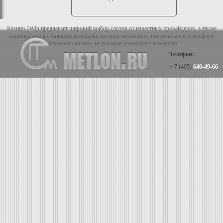
Казино 1Win предлагает широкий выбор слотов от известных провайдеров, а также
азартные игры с живыми дилерами, которые позволяют погрузиться в атмосферу
настоящего казино, не покидая домашнего комфорта.
Телефон:
+ 7 (495)
640-49-66