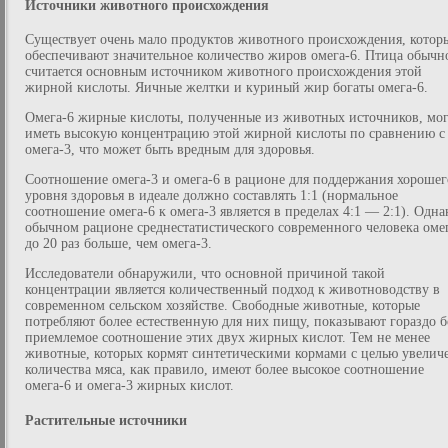
Источники животного происхождения
Существует очень мало продуктов животного происхождения, котор
обеспечивают значительное количество жиров омега-6. Птица обычн
считается основным источником животного происхождения этой
жирной кислоты. Яичные желтки и куриный жир богаты омега-6.
Омега-6 жирные кислоты, полученные из животных источников, мо
иметь высокую концентрацию этой жирной кислоты по сравнению с
омега-3, что может быть вредным для здоровья.
Соотношение омега-3 и омега-6 в рационе для поддержания хорошег
уровня здоровья в идеале должно составлять 1:1 (нормальное
соотношение омега-6 к омега-3 является в пределах 4:1 — 2:1). Одна
обычном рационе среднестатистического современного человека оме
до 20 раз больше, чем омега-3.
Исследователи обнаружили, что основной причиной такой
концентрации является количественный подход к животноводству в
современном сельском хозяйстве. Свободные животные, которые
потребляют более естественную для них пищу, показывают гораздо б
приемлемое соотношение этих двух жирных кислот. Тем не менее
животные, которых кормят синтетическими кормами с целью увелич
количества мяса, как правило, имеют более высокое соотношение
омега-6 и омега-3 жирных кислот.
Растительные источники