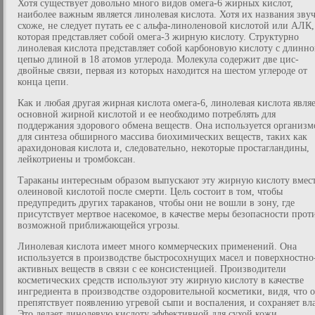
Хотя существует довольно много видов омега-6 жирных кислот,
наиболее важным является линолевая кислота. Хотя их названия звуч
схоже, не следует путать ее с альфа-линоленовой кислотой или АЛК,
которая представляет собой омега-3 жирную кислоту. Структурно
линолевая кислота представляет собой карбоновую кислоту с длинн
цепью длиной в 18 атомов углерода. Молекула содержит две цис-
двойные связи, первая из которых находится на шестом углероде от
конца цепи.
Как и любая другая жирная кислота омега-6, линолевая кислота являе
основной жирной кислотой и ее необходимо потреблять для
поддержания здорового обмена веществ. Она используется организ
для синтеза обширного массива биохимических веществ, таких как
арахидоновая кислота и, следовательно, некоторые простагландины,
лейкотриены и тромбоксан.
Тараканы интересным образом выпускают эту жирную кислоту вмест
олеиновой кислотой после смерти. Цель состоит в том, чтобы
предупредить других тараканов, чтобы они не вошли в зону, где
присутствует мертвое насекомое, в качестве меры безопасности прот
возможной приближающейся угрозы.
Линолевая кислота имеет много коммерческих применений. Она
используется в производстве быстросохнущих масел и поверхностно
активных веществ в связи с ее консистенцией. Производители
косметических средств используют эту жирную кислоту в качестве
ингредиента в производстве оздоровительной косметики, видя, что 
препятствует появлению угревой сыпи и воспаления, и сохраняет вла
Это делает линолевую кислоту эффективной для сухой кожи.