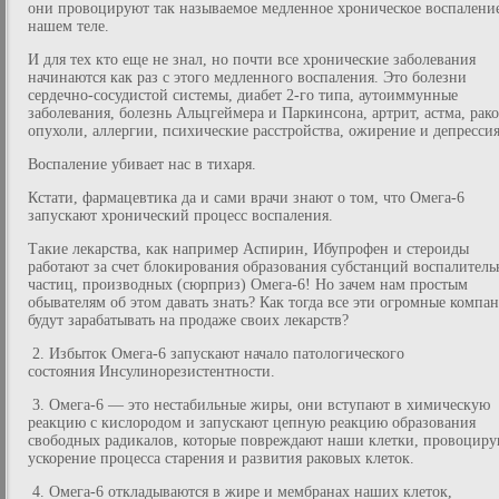
они провоцируют так называемое медленное хроническое воспалени
нашем теле.
И для тех кто еще не знал, но почти все хронические заболевания
начинаются как раз с этого медленного воспаления. Это болезни
сердечно-сосудистой системы, диабет 2‑го типа, аутоиммунные
заболевания, болезнь Альцгеймера и Паркинсона, артрит, астма, рак
опухоли, аллергии, психические расстройства, ожирение и депрессия
Воспаление убивает нас в тихаря.
Кстати, фармацевтика да и сами врачи знают о том, что Омега-6
запускают хронический процесс воспаления.
Такие лекарства, как например Аспирин, Ибупрофен и стероиды
работают за счет блокирования образования субстанций воспалител
частиц, производных (сюрприз) Омега-6! Но зачем нам простым
обывателям об этом давать знать? Как тогда все эти огромные компа
будут зарабатывать на продаже своих лекарств?
2. Избыток Омега-6 запускают начало патологического
состояния Инсулинорезистентности.
3. Омега-6 — это нестабильные жиры, они вступают в химическую
реакцию с кислородом и запускают цепную реакцию образования
свободных радикалов, которые повреждают наши клетки, провоцир
ускорение процесса старения и развития раковых клеток.
4. Омега-6 откладываются в жире и мембранах наших клеток,