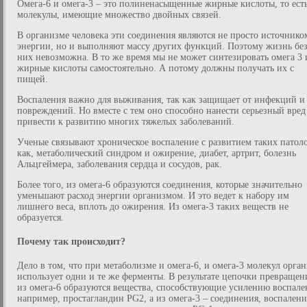
Омега-6 и омега-3 – это полиненасыщенные жирные кислоты, то ест
молекулы, имеющие множество двойных связей.
В организме человека эти соединения являются не просто источнико
энергии, но и выполняют массу других функций. Поэтому жизнь бе
них невозможна. В то же время мы не может синтезировать омега 3 
жирные кислоты самостоятельно. А потому должны получать их с
пищей.
Воспаления важно для выживания, так как защищает от инфекций и
повреждений. Но вместе с тем оно способно нанести серьезный вред
привести к развитию многих тяжелых заболеваний.
Ученые связывают хроническое воспаление с развитием таких патол
как, метаболический синдром и ожирение, диабет, артрит, болезнь
Альцгеймера, заболевания сердца и сосудов, рак.
Более того, из омега-6 образуются соединения, которые значительно
уменьшают расход энергии организмом. И это ведет к набору им
лишнего веса, вплоть до ожирения. Из омега-3 таких веществ не
образуется.
Почему так происходит?
Дело в том, что при метаболизме и омега-6, и омега-3 молекул орга
использует одни и те же ферменты. В результате цепочки превращен
из омега-6 образуются вещества, способствующие усилению воспале
например, простагландин PG2, а из омега-3 – соединения, воспалени