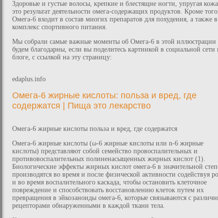
Здоровые и густые волосы, крепкие и блестящие ногти, упругая кожа
это результат деятельности омега-содержащих продуктов. Кроме того
Омега-6 входит в состав многих препаратов для похудения, а также в
комплекс спортивного питания.
Мы собрали самые важные моменты об Омега-6 в этой иллюстрации
будем благодарны, если вы поделитесь картинкой в социальной сети
блоге, с ссылкой на эту страницу:
edaplus.info
Омега-6 жирные кислоты: польза и вред, где
содержатся | Пища это лекарство
Омега-6 жирные кислоты польза и вред, где содержатся
Омега-6 жирные кислоты (ω-6 жирные кислоты или n-6 жирные
кислоты) представляют собой семейство провоспалительных и
противовоспалительных полиненасыщенных жирных кислот (1).
Биологические эффекты жирных кислот омега-6 в значительной сте
производятся во время и после физической активности содействуя ро
и во время воспалительного каскада, чтобы остановить клеточное
повреждение и способствовать восстановлению клеток путем их
превращения в эйкозаноиды омега-6, которые связываются с различ
рецепторами обнаруженными в каждой ткани тела.