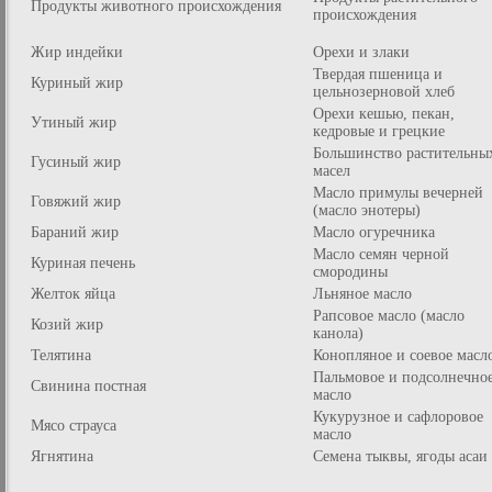
Продукты животного происхождения
происхождения
Жир индейки
Орехи и злаки
Твердая пшеница и
Куриный жир
цельнозерновой хлеб
Орехи кешью, пекан,
Утиный жир
кедровые и грецкие
Большинство растительны
Гусиный жир
масел
Масло примулы вечерней
Говяжий жир
(масло энотеры)
Бараний жир
Масло огуречника
Масло семян черной
Куриная печень
смородины
Желток яйца
Льняное масло
Рапсовое масло (масло
Козий жир
канола)
Телятина
Конопляное и соевое масл
Пальмовое и подсолнечно
Свинина постная
масло
Кукурузное и сафлоровое
Мясо страуса
масло
Ягнятина
Семена тыквы, ягоды асаи