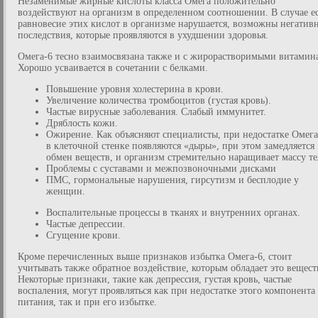
Незаменимые жирные кислоты класса Омега положительно
воздействуют на организм в определенном соотношении. В случае е
равновесие этих кислот в организме нарушается, возможны негатив
последствия, которые проявляются в ухудшении здоровья.
Омега-6 тесно взаимосвязана также и с жирорастворимыми витамин
Хорошо усваивается в сочетании с белками.
Повышение уровня холестерина в крови.
Увеличение количества тромбоцитов (густая кровь).
Частые вирусные заболевания. Слабый иммунитет.
Дряблость кожи.
Ожирение. Как объясняют специалисты, при недостатке Омега
в клеточной стенке появляются «дыры», при этом замедляется
обмен веществ, и организм стремительно наращивает массу те
Проблемы с суставами и межпозвоночными дисками
ПМС, гормональные нарушения, гирсутизм и бесплодие у
женщин.
Воспалительные процессы в тканях и внутренних органах.
Частые депрессии.
Сгущение крови.
Кроме перечисленных выше признаков избытка Омега-6, стоит
учитывать также обратное воздействие, которым обладает это вещест
Некоторые признаки, такие как депрессия, густая кровь, частые
воспаления, могут проявляться как при недостатке этого компонента
питания, так и при его избытке.