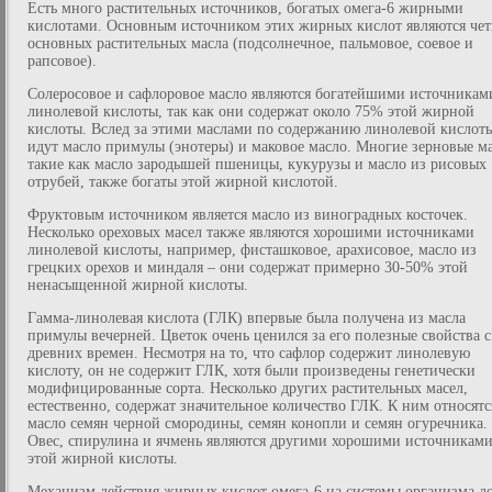
Есть много растительных источников, богатых омега-6 жирными
кислотами. Основным источником этих жирных кислот являются че
основных растительных масла (подсолнечное, пальмовое, соевое и
рапсовое).
Солеросовое и сафлоровое масло являются богатейшими источникам
линолевой кислоты, так как они содержат около 75% этой жирной
кислоты. Вслед за этими маслами по содержанию линолевой кислот
идут масло примулы (энотеры) и маковое масло. Многие зерновые ма
такие как масло зародышей пшеницы, кукурузы и масло из рисовых
отрубей, также богаты этой жирной кислотой.
Фруктовым источником является масло из виноградных косточек.
Несколько ореховых масел также являются хорошими источниками
линолевой кислоты, например, фисташковое, арахисовое, масло из
грецких орехов и миндаля – они содержат примерно 30-50% этой
ненасыщенной жирной кислоты.
Гамма-линолевая кислота (ГЛК) впервые была получена из масла
примулы вечерней. Цветок очень ценился за его полезные свойства с
древних времен. Несмотря на то, что сафлор содержит линолевую
кислоту, он не содержит ГЛК, хотя были произведены генетически
модифицированные сорта. Несколько других растительных масел,
естественно, содержат значительное количество ГЛК. К ним относятс
масло семян черной смородины, семян конопли и семян огуречника.
Овес, спирулина и ячмень являются другими хорошими источникам
этой жирной кислоты.
Механизм действия жирных кислот омега-6 на системы организма д