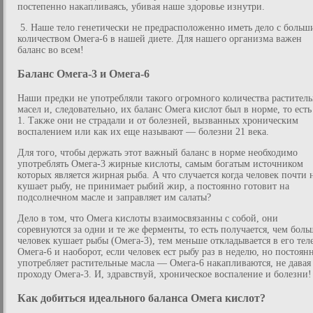
постепенно накапливаясь, убивая наше здоровье изнутри.
5. Наше тело генетически не предрасположенно иметь дело с больш
количеством Омега-6 в нашей диете. Для нашего организма важен
баланс во всем!
Баланс Омега-3 и Омега-6
Наши предки не употребляли такого огромного количества растител
масел и, следовательно, их баланс Омега кислот был в норме, то есть
1. Также они не страдали и от болезней, вызванных хроническим
воспалением или как их еще называют — болезни 21 века.
Для того, чтобы держать этот важный баланс в норме необходимо
употреблять Омега-3 жирные кислоты, самым богатым источником
которых является жирная рыба. А что случается когда человек почти 
кушает рыбу, не принимает рыбий жир, а постоянно готовит на
подсолнечном масле и заправляет им салаты?
Дело в том, что Омега кислоты взаимосвязанны с собой, они
соревнуются за одни и те же ферменты, то есть получается, чем боль
человек кушает рыбы (Омега-3), тем меньше откладывается в его тел
Омега-6 и наоборот, если человек ест рыбу раз в неделю, но постоян
употребляет растительные масла — Омега-6 накапливаются, не давая
проходу Омега-3. И, здравствуй, хроническое воспаление и болезни!
Как добиться идеального баланса Омега кислот?