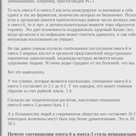
уменьшающие, например, простагландин PG-1.
То есть омега-6 и омега-3 кислоты конкурируют за внимание к себе
одних и тех же ферментов, количество которых не бесконечно. Поэт
если в организме имеется приблизительно равное число молекул оме
и омега-6, то и про- и антивоспалительных веществ тоже образуется
поровну. Это дает возможность поддерживать здоровый баланс сил,
когда организм и на инфекцию может ответить адекватно, и сам себе
ненужным воспалением не убивает.
Не так давно ученые изучили соотношение поступления омега-6 и
омега-3 жирных кислот в организм представителей индустриально
неразвитых цивилизаций, индивиды которых являются весьма
здоровыми людьми. И очень редко страдают от тех болезней, что мы.
Вот что выяснилось.
У тех племен, которые являются охотниками, отношение омега-6 к
омега-3 составляет от 2:1 до 4:1. У тех народов, кто живет главным
образом за счет рыбной ловли, 1:4.
Согласно же теоретическим расчётам, наилучшее отношение
омега-6:омега-3 должно быть 1:1.
А у большинства людей в современном обществе оно составляет 16:1
некоторых величины могут быть еще более драматичными. Это и 20:
50:1.
Почему соотношение омега-6 к омега-3 столь неправильн