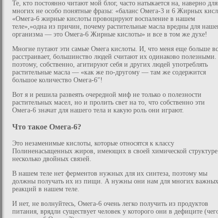
Те, кто постоянно читают мой блог, часто натыкается на, наверно для
многих не особо понятные фразы: «баланс Омега-3 и 6 Жирных кисл
«Омега-6 жирные кислоты провоцируют воспаление в нашем
теле»,»одна из причин, почему растительные масла вредны для наше
организма — это Омега-6 Жирные кислоты» и все в том же духе!
Многие путают эти самые Омега кислоты. И, что меня еще больше в
расстраивает, большинство людей считают их одинаково полезными.
поэтому, собственно, агитируют себя и других людей употреблять
растительные масла — «как же по-другому — там же содержится
большое количество Омега-6″!
Вот я и решила развеять очередной миф не только о полезности
растительных масел, но и пролить свет на то, что собственно эти
Омега-6 значат для нашего тела и какую роль они играют.
Что такое Омега-6?
Это незаменимые кислоты, которые относятся к классу
Полиненасыщенных жиров, имеющих в своей химической структуре
несколько двойных связей.
В нашем теле нет ферментов нужных для их синтеза, поэтому мы
должны получать их из пищи. А нужны они нам для многих важны
реакций в нашем теле.
И нет, не волнуйтесь, Омега-6 очень легко получить из продуктов
питания, врядли существует человек у которого они в дефиците (чег