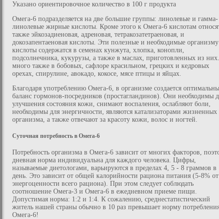
Указано ориентировочное количество в 100 г продукта
Омега-6 подразделяется на две большие группы: линолевые и гамма-
линолевые жирные кислоты. Кроме этого к Омега-6 кислотам относя
также эйкозадиеновая, адреновая, тетракозатетраеновая, и
докозапентаеновая кислоты. Эти полезные и необходимые организму
кислоты содержатся в семенах кунжута, хлопка, конопли,
подсолнечника, кукурузы, а также в маслах, приготовленных из них
много также в бобовых, сафлоре красильном, грецких и кедровых
орехах, спирулине, авокадо, кокосе, мясе птицы и яйцах.
Благодаря употреблению Омега-6, в организме создается оптимальн
баланс гормонов-посредников (простагландинов). Они необходимы д
улучшения состояния кожи, снимают воспаления, ослабляют боли,
необходимы для энергичности, являются катализаторами жизненных
организма, а также отвечают за красоту кожи, волос и ногтей.
Суточная потребность в Омега-6
Потребность организма в Омега-6 зависит от многих факторов, поэт
дневная норма индивидуальна для каждого человека. Цифры,
называемые диетологами, варьируются в пределах 4, 5 - 8 граммов в
день. Это зависит от общей калорийности рациона питания (5-8% от
энергоценности всего рациона). При этом следует соблюдать
соотношение Омега-3 и Омега-6 в ежедневном приеме пищи.
Допустимая норма: 1:2 и 1:4. К сожалению, среднестатистический
житель нашей страны обычно в 10 раз превышает норму потреблени
Омега-6!