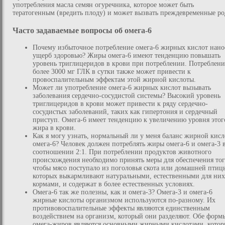
употребления масла семян огуречника, которое может быть
тератогенным (вредить плоду) и может вызвать преждевременные ро
Часто задаваемые вопросы об омега-6
Почему избыточное потребление омега-6 жирных кислот нано
ущерб здоровью? Жиры омега-6 имеют тенденцию повышать
уровень триглицеридов в крови при потреблении. Потреблени
более 3000 мг ГЛК в сутки также может привести к
провоспалительным эффектам этой жирной кислоты.
Может ли употребление омега-6 жирных кислот вызывать
заболевания сердечно-сосудистой системы? Высокий уровень
триглицеридов в крови может привести к ряду сердечно-
сосудистых заболеваний, таких как гипертония и сердечный
приступ. Омега-6 имеет тенденцию к увеличению уровня этог
жира в крови.
Как я могу узнать, нормальный ли у меня баланс жирной кис
омега-6? Человек должен потреблять жиры омега-6 и омега-3 
соотношении 2:1. При потреблении продуктов животного
происхождения необходимо принять меры для обеспечения тог
чтобы мясо поступало из поголовья скота или домашней птиц
которых выкармливают натуральными, естественными для них
кормами, и содержат в более естественных условиях.
Омега-6 так же полезны, как и омега-3? Омега-3 и омега-6
жирные кислоты организмом используются по-разному. Их
противовоспалительные эффекты являются единственным
воздействием на организм, который они разделяют. Обе форм
омега-жиров являются основными жирными кислотами, котор