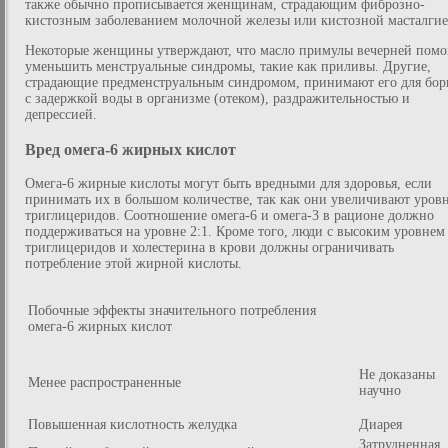
также обычно прописывается женщинам, страдающим фиброзно-
кистозным заболеванием молочной железы или кистозной масталгие
Некоторые женщины утверждают, что масло примулы вечерней помо
уменьшить менструальные синдромы, такие как приливы. Другие,
страдающие предменструальным синдромом, принимают его для бор
с задержкой воды в организме (отеком), раздражительностью и
депрессией.
Вред омега-6 жирных кислот
Омега-6 жирные кислоты могут быть вредными для здоровья, если
принимать их в большом количестве, так как они увеличивают уров
триглицеридов. Соотношение омега-6 и омега-3 в рационе должно
поддерживаться на уровне 2:1. Кроме того, люди с высоким уровнем
триглицеридов и холестерина в крови должны ограничивать
потребление этой жирной кислоты.
Побочные эффекты значительного потребления
омега-6 жирных кислот
Не доказаны
Менее распространенные
научно
Повышенная кислотность желудка
Диарея
Затрудненная