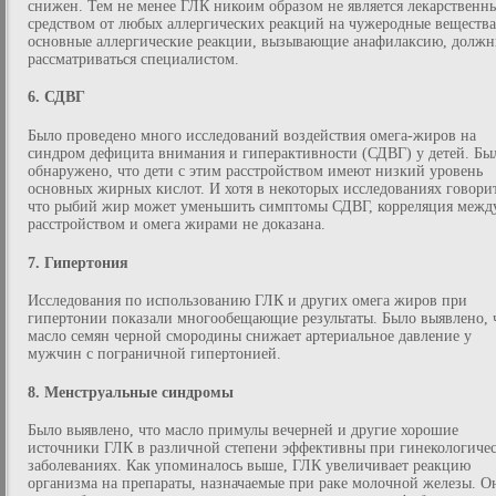
снижен. Тем не менее ГЛК никоим образом не является лекарственн
средством от любых аллергических реакций на чужеродные вещества
основные аллергические реакции, вызывающие анафилаксию, долж
рассматриваться специалистом.
6. СДВГ
Было проведено много исследований воздействия омега-жиров на
синдром дефицита внимания и гиперактивности (СДВГ) у детей. Бы
обнаружено, что дети с этим расстройством имеют низкий уровень
основных жирных кислот. И хотя в некоторых исследованиях говорит
что рыбий жир может уменьшить симптомы СДВГ, корреляция межд
расстройством и омега жирами не доказана.
7. Гипертония
Исследования по использованию ГЛК и других омега жиров при
гипертонии показали многообещающие результаты. Было выявлено, 
масло семян черной смородины снижает артериальное давление у
мужчин с пограничной гипертонией.
8. Менструальные синдромы
Было выявлено, что масло примулы вечерней и другие хорошие
источники ГЛК в различной степени эффективны при гинекологиче
заболеваниях. Как упоминалось выше, ГЛК увеличивает реакцию
организма на препараты, назначаемые при раке молочной железы. О