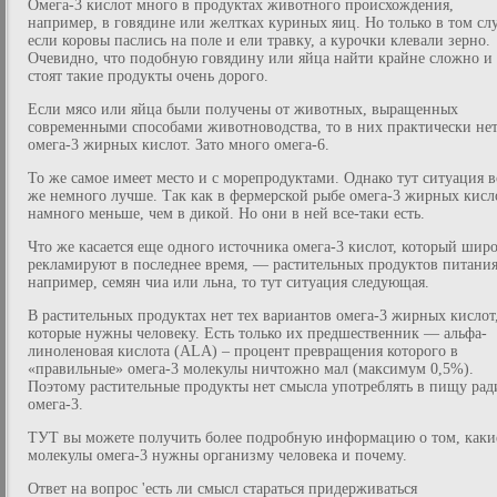
Омега-3 кислот много в продуктах животного происхождения,
например, в говядине или желтках куриных яиц. Но только в том слу
если коровы паслись на поле и ели травку, а курочки клевали зерно.
Очевидно, что подобную говядину или яйца найти крайне сложно и
стоят такие продукты очень дорого.
Если мясо или яйца были получены от животных, выращенных
современными способами животноводства, то в них практически не
омега-3 жирных кислот. Зато много омега-6.
То же самое имеет место и с морепродуктами. Однако тут ситуация в
же немного лучше. Так как в фермерской рыбе омега-3 жирных кисл
намного меньше, чем в дикой. Но они в ней все-таки есть.
Что же касается еще одного источника омега-3 кислот, который шир
рекламируют в последнее время, — растительных продуктов питания
например, семян чиа или льна, то тут ситуация следующая.
В растительных продуктах нет тех вариантов омега-3 жирных кислот
которые нужны человеку. Есть только их предшественник — альфа-
линоленовая кислота (ALA) – процент превращения которого в
«правильные» омега-3 молекулы ничтожно мал (максимум 0,5%).
Поэтому растительные продукты нет смысла употреблять в пищу рад
омега-3.
ТУТ вы можете получить более подробную информацию о том, каки
молекулы омега-3 нужны организму человека и почему.
Ответ на вопрос 'есть ли смысл стараться придерживаться