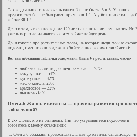
скажешь об Омега-3).
Также для нашего тела очень важен баланс Омега 6 и 3. У наших
предков этот баланс был равен примерно 1:1. А у большинства люде
сейчас 30:1!!!
Дело в том, что за последние 120 лет наше питание поменялось. Но 
уже наверно догадываетесь о чем сейчас пойдет речь
Да, я говорю про растительные масла, на которые люди можно сказат
подсели; именно они содержат убийственное количество Омега-6.
Вот вам небольшая табличка содержания Омега-6 в растительных маслах:
любимое всеми подсолнечное масло — 75%
кукурузное — 54%
кунжутное — 42%
масло канолы 20%
арахисовое — 32%
льняное -14%
Омега-6 Жирные кислоты — причина развития хроничес
заболеваний?
В 2‑х словах это не опишешь. Так что устраивайтесь поудобнее и
готовьтесь к моему объяснению
1. Омега-6 обладают провоспалительным действием, означающее, чт