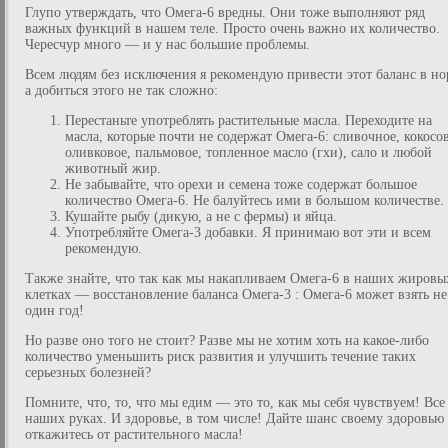
Глупо утверждать, что Омега-6 вредны. Они тоже выполняют ряд
важных функций в нашем теле. Просто очень важно их количество.
Чересчур много — и у нас большие проблемы.
Всем людям без исключения я рекомендую привести этот баланс в но
а добиться этого не так сложно:
Перестаньте употреблять растительные масла. Переходите на
масла, которые почти не содержат Омега-6: сливочное, кокосов
оливковое, пальмовое, топленное масло (гхи), сало и любой
животный жир.
Не забывайте, что орехи и семена тоже содержат большое
количество Омега-6. Не балуйтесь ими в большом количестве.
Кушайте рыбу (дикую, а не с фермы) и яйца.
Употребляйте Омега-3 добавки. Я принимаю вот эти и всем
рекомендую.
Также знайте, что так как мы накапливаем Омега-6 в наших жировы
клетках — восстановление баланса Омега-3 : Омега-6 может взять не
один год!
Но разве оно того не стоит? Разве мы не хотим хоть на какое-либо
количество уменьшить риск развития и улучшить течение таких
серьезных болезней?
Помните, что, то, что мы едим — это то, как мы себя чувствуем! Все
наших руках. И здоровье, в том числе! Дайте шанс своему здоровью
откажитесь от растительного масла!