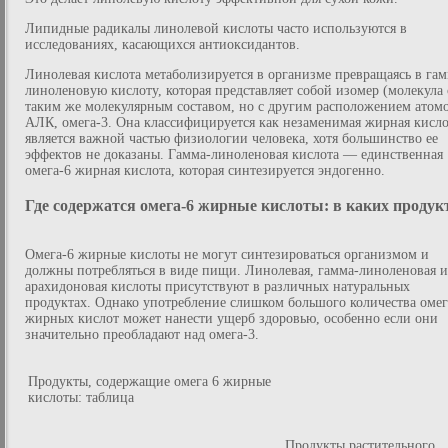
Липидные радикалы линолевой кислоты часто используются в
исследованиях, касающихся антиоксидантов.
Линолевая кислота метаболизируется в организме превращаясь в гам
линоленовую кислоту, которая представляет собой изомер (молекула 
таким же молекулярным составом, но с другим расположением атом
АЛК, омега-3. Она классифицируется как незаменимая жирная кисло
является важной частью физиологии человека, хотя большинство ее
эффектов не доказаны. Гамма-линоленовая кислота — единственная
омега-6 жирная кислота, которая синтезируется эндогенно.
Где содержатся омега-6 жирные кислоты: в каких продук
Омега-6 жирные кислоты не могут синтезироваться организмом и
должны потребляться в виде пищи. Линолевая, гамма-линоленовая и
арахидоновая кислоты присутствуют в различных натуральных
продуктах. Однако употребление слишком большого количества омег
жирных кислот может нанести ущерб здоровью, особенно если они
значительно преобладают над омега-3.
Продукты, содержащие омега 6 жирные
кислоты: таблица
Продукты растительного