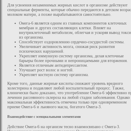
Для усвоения незаменимых жирных кислот в организме действуют
специальные ферменты, которые обычно передаются в детском возрас
молоком матери, а позже вырабатываются самостоятельно.
Омега-6 является одним из главных компонентов клеточных
мембран и других составляющих клетки. Влияет на
внутриклеточный метаболизм, облегчая и ускоряя вывод токс
из организма.
Способствует оздоровлению сердечно-сосудистой системы.
Увеличивает активность мозга, снижая риск развития
психических нарушений.
Укрепляет иммунную систему организма, делая клеточные
барьеры более прочными и непроницаемыми для вторжения.
Является отличным антидепрессантом.
Улучшает рост волос и ногтей.
Укрепляет костную систему организма.
Кроме того, данные жирные кислоты снижают уровень вредного
холестерина и подавляют любой воспалительный процесс. Также,
клинически было доказано, что употребление Омега-6 эффективно п
лечении рассеянного склероза на любой стадии заболевания. Однако
максимальная эффективность отмечена только при одновременном
приеме Омега-6 и льняного масла, богатого Омега-3.
Взаимодействие с эсенциальными элементами
Действие Омега-6 на организм тесно взаимосвязано с Омега-3.