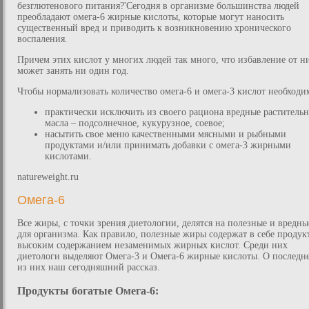
безглютенового питания?'Сегодня в организме большинства людей
преобладают омега-6 жирные кислоты, которые могут наносить
существенный вред и приводить к возникновению хронического
воспаления.
Причем этих кислот у многих людей так много, что избавление от н
может занять ни один год.
Чтобы нормализовать количество омега-6 и омега-3 кислот необходи
практически исключить из своего рациона вредные раститель
масла – подсолнечное, кукурузное, соевое;
насытить свое меню качественными мясными и рыбными
продуктами и/или принимать добавки с омега-3 жирными
кислотами.
natureweight.ru
Омега-6
Все жиры, с точки зрения диетологии, делятся на полезные и вредны
для организма. Как правило, полезные жиры содержат в себе продук
высоким содержанием незаменимых жирных кислот. Среди них
диетологи выделяют Омега-3 и Омега-6 жирные кислоты. О последн
из них наш сегодняшний рассказ.
Продукты богатые Омега-6: