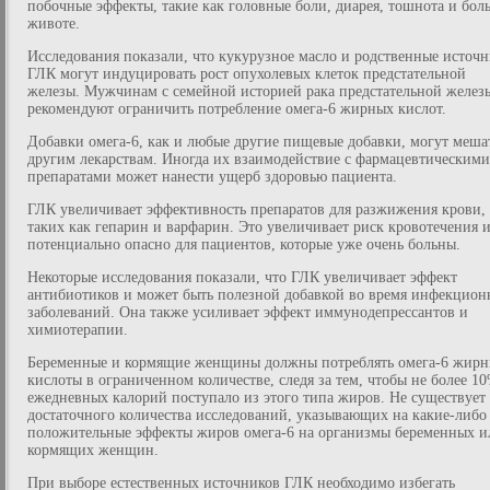
побочные эффекты, такие как головные боли, диарея, тошнота и боль
животе.
Исследования показали, что кукурузное масло и родственные источ
ГЛК могут индуцировать рост опухолевых клеток предстательной
железы. Мужчинам с семейной историей рака предстательной желез
рекомендуют ограничить потребление омега-6 жирных кислот.
Добавки омега-6, как и любые другие пищевые добавки, могут меша
другим лекарствам. Иногда их взаимодействие с фармацевтическими
препаратами может нанести ущерб здоровью пациента.
ГЛК увеличивает эффективность препаратов для разжижения крови,
таких как гепарин и варфарин. Это увеличивает риск кровотечения 
потенциально опасно для пациентов, которые уже очень больны.
Некоторые исследования показали, что ГЛК увеличивает эффект
антибиотиков и может быть полезной добавкой во время инфекцио
заболеваний. Она также усиливает эффект иммунодепрессантов и
химиотерапии.
Беременные и кормящие женщины должны потреблять омега-6 жирн
кислоты в ограниченном количестве, следя за тем, чтобы не более 1
ежедневных калорий поступало из этого типа жиров. Не существует
достаточного количества исследований, указывающих на какие-либо
положительные эффекты жиров омега-6 на организмы беременных и
кормящих женщин.
При выборе естественных источников ГЛК необходимо избегать