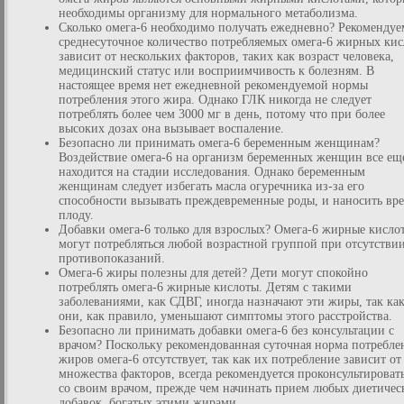
необходимы организму для нормального метаболизма.
Сколько омега-6 необходимо получать ежедневно? Рекомендуе
среднесуточное количество потребляемых омега-6 жирных кис
зависит от нескольких факторов, таких как возраст человека,
медицинский статус или восприимчивость к болезням. В
настоящее время нет ежедневной рекомендуемой нормы
потребления этого жира. Однако ГЛК никогда не следует
потреблять более чем 3000 мг в день, потому что при более
высоких дозах она вызывает воспаление.
Безопасно ли принимать омега-6 беременным женщинам?
Воздействие омега-6 на организм беременных женщин все ещ
находится на стадии исследования. Однако беременным
женщинам следует избегать масла огуречника из-за его
способности вызывать преждевременные роды, и наносить вр
плоду.
Добавки омега-6 только для взрослых? Омега-6 жирные кисло
могут потребляться любой возрастной группой при отсутстви
противопоказаний.
Омега-6 жиры полезны для детей? Дети могут спокойно
потреблять омега-6 жирные кислоты. Детям с такими
заболеваниями, как СДВГ, иногда назначают эти жиры, так ка
они, как правило, уменьшают симптомы этого расстройства.
Безопасно ли принимать добавки омега-6 без консультации с
врачом? Поскольку рекомендованная суточная норма потребле
жиров омега-6 отсутствует, так как их потребление зависит от
множества факторов, всегда рекомендуется проконсультироват
со своим врачом, прежде чем начинать прием любых диетичес
добавок, богатых этими жирами.