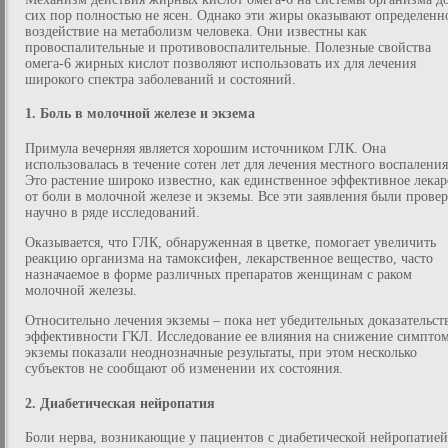
сих пор полностью не ясен. Однако эти жиры оказывают определенн
воздействие на метаболизм человека. Они известны как
провоспалительные и противовоспалительные. Полезные свойства
омега-6 жирных кислот позволяют использовать их для лечения
широкого спектра заболеваний и состояний.
1. Боль в молочной железе и экзема
Примула вечерняя является хорошим источником ГЛК. Она
использовалась в течение сотен лет для лечения местного воспаления
Это растение широко известно, как единственное эффективное лекар
от боли в молочной железе и экземы. Все эти заявления были прове
научно в ряде исследований.
Оказывается, что ГЛК, обнаруженная в цветке, помогает увеличить
реакцию организма на тамоксифен, лекарственное вещество, часто
назначаемое в форме различных препаратов женщинам с раком
молочной железы.
Относительно лечения экземы – пока нет убедительных доказательст
эффективности ГКЛ. Исследование ее влияния на снижение симпто
экземы показали неоднозначные результаты, при этом несколько
субъектов не сообщают об изменении их состояния.
2. Диабетическая нейропатия
Боли нерва, возникающие у пациентов с диабетической нейропатией