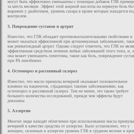
могут быть эффективно уменьшены с помощью добавок ГЛК пример
за шесть месяцев. Эффект этой жирной кислоты на нервную боль бо
выражен у диабетиков, уровень сахара в крови которых находится по
контролем.
3. Повреждение суставов и артрит
Известно, что ГЛК обладает противовоспалительными свойствами и
может оказаться эффективной при аутоиммунных заболеваниях, так
как ревматоидный артрит. Однако следует отметить, что ГЛК не явля
эффективным средством лечения любых заболеваний этого типа, и, х
она может уменьшить симптомы, такие как боль, повреждение суста
при РА неизбежно.
4. Остеопороз и рассеянный склероз
Известно, что масло примулы вечерней оказывает положительное
влияние на пациентов, страдающих такими заболеваниями, как
остеопороз и рассеянный склероз. Тем не менее, это также требует
большего количества исследований, прежде чем эффекты будут
доказаны.
5. Аллергии
Многие люди находят облегчение при использовании масла примулы
вечерней в качестве средства от аллергии. Было установлено, что у
женщин, склонных к аллергии уровень ГЛК в грудном молоке и кро