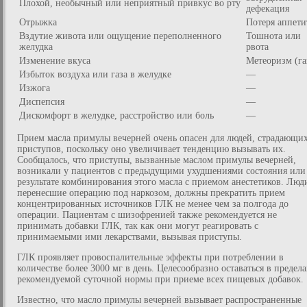
Плохой, необычный или неприятный привкус во рту
дефекация
Отрыжка
Потеря аппети
Вздутие живота или ощущение переполненного
Тошнота или
желудка
рвота
Изменение вкуса
Метеоризм (га
Избыток воздуха или газа в желудке
—
Изжога
—
Диспепсия
—
Дискомфорт в желудке, расстройство или боль
—
Прием масла примулы вечерней очень опасен для людей, страдающих
приступов, поскольку оно увеличивает тенденцию вызывать их.
Сообщалось, что приступы, вызванные маслом примулы вечерней,
возникали у пациентов с предыдущими ухудшениями состояния или
результате комбинирования этого масла с приемом анестетиков. Люд
перенесшие операцию под наркозом, должны прекратить прием
концентрированных источников ГЛК не менее чем за полгода до
операции. Пациентам с шизофренией также рекомендуется не
принимать добавки ГЛК, так как они могут реагировать с
принимаемыми ими лекарствами, вызывая приступы.
ГЛК проявляет провоспалительные эффекты при потреблении в
количестве более 3000 мг в день. Целесообразно оставаться в предела
рекомендуемой суточной нормы при приеме всех пищевых добавок.
Известно, что масло примулы вечерней вызывает распространенные