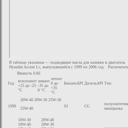
В таблице указанны — подходящие масла для заливки в двигатель
Hyundai Accent Lc, выпускавшийся с 1999 по 2006 год. Распечатат
Вязкость SAE
летоот
всесезонот
зимаот
Год
0 до
БензинAPI
ДизельAPI
Тип
+25 до -25
-35 до
+35
°C
0 °C
°C
20W-40 20W-30 25W-30
полусинтетик
1999
SJ
CG
25W-40
минералка
10W-30
20W-40
10W-40
20W-30