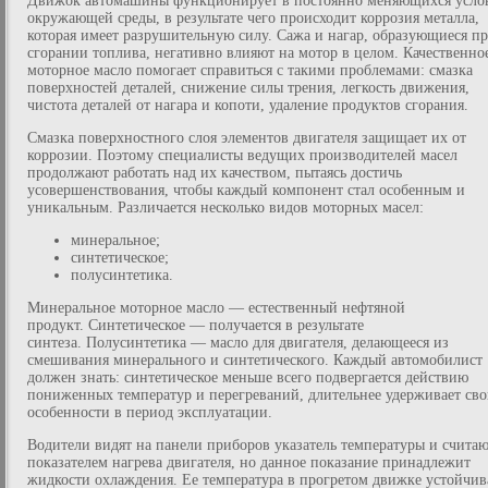
Движок автомашины функционирует в постоянно меняющихся усло
окружающей среды, в результате чего происходит коррозия металла,
которая имеет разрушительную силу. Сажа и нагар, образующиеся п
сгорании топлива, негативно влияют на мотор в целом. Качественно
моторное масло помогает справиться с такими проблемами: смазка
поверхностей деталей, снижение силы трения, легкость движения,
чистота деталей от нагара и копоти, удаление продуктов сгорания.
Смазка поверхностного слоя элементов двигателя защищает их от
коррозии. Поэтому специалисты ведущих производителей масел
продолжают работать над их качеством, пытаясь достичь
усовершенствования, чтобы каждый компонент стал особенным и
уникальным. Различается несколько видов моторных масел:
минеральное;
синтетическое;
полусинтетика.
Минеральное моторное масло — естественный нефтяной
продукт. Синтетическое — получается в результате
синтеза. Полусинтетика — масло для двигателя, делающееся из
смешивания минерального и синтетического. Каждый автомобилист
должен знать: синтетическое меньше всего подвергается действию
пониженных температур и перегреваний, длительнее удерживает св
особенности в период эксплуатации.
Водители видят на панели приборов указатель температуры и считаю
показателем нагрева двигателя, но данное показание принадлежит
жидкости охлаждения. Ее температура в прогретом движке устойчив