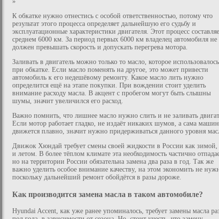
»
К обкатке нужно отнестись с особой ответственностью, потому что
результат этого процесса определяет дальнейшую его судьбу и
эксплуатационные характеристики двигателя. Этот процесс составляе
среднем 6000 км. За период первых 6000 км владелец автомобиля не
должен превышать скорость и допускать перегрева мотора.
Заливать в двигатель можно только то масло, которое использовалось
при обкатке. Если масло поменять на другое, это может привести
автомобиль к его недешёвому ремонту. Какое масло лить нужно
определится ещё на этапе покупки. При вождении стоит уделить
внимание расходу масла. В акцент с пробегом могут быть слышны
шумы, значит увеличился его расход.
Важно помнить, что лишнее масло нужно слить и не заливать двигат
Если мотор работает гладко, не издаёт никаких шумов, а сама машин
движется плавно, значит нужно придерживаться данного уровня мас
Движок Хюндай требует смены своей жидкости в России как зимой, 
и летом. В более тёплом климате эта необходимость частично отпадае
но на территории России обязательна замена два раза в год. Так же
важно уделить особое внимание качеству, на этом экономить не нуж
поскольку дальнейший ремонт обойдётся в разы дороже.
Как производится замена масла в таком автомобиле?
Hyundai Accent, как уже ранее упоминалось, требует замены масла ра
пол года, в зависимости от сезона. Но, стоит учесть, что замену