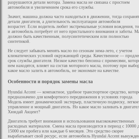
разрушаются детали мотора. Замена масла не связана с простоем
автомобиля и увеличением срока его службы.
Значит, машина должна часто находиться в движении, тогда сохранят
детали двигателя, а длительность эксплуатации автомобиля
возрастет. Если водитель любит экстремальные условия вождения, то
и автомобиль потребует от него пристального внимания и заботы. М
должно быть качественным, полусинтетическим или полностью
синтетикой.
Не следует забывать менять масло по сезонам зима-лето, с учетом
климатических условий окружающей среды. Качественное — продле
срок службы двигателя. Низкое качество бензина с примесями, котор
нем находятся, влияет на состав моторного масла, поэтому при выбор
какое масло залить в автомобиль, не экономьте на качестве.
Особенности и порядок замены масла
Hyundai Accent — компактное, удобное транспортное средство, котор
предназначено для комфортного передвижения в условиях города.
Модель имеет динамический экстерьер, пластичную подвеску, легкое
управление и мощный двигатель. Но какое масло заливать в двигате
Хюндай Акцент?
Двигатель требует внимания и использования высококачественных
расходных материалов. Смена масла производится в период с 10000 
15000 км пробега или каждые 6 месяцев. Это средство скорее
вырабатывает свой ресурс, если автомобиль Hyundai Accent вынужде