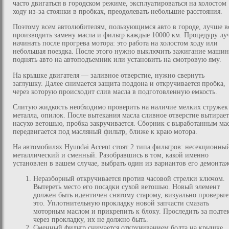
часто двигаться в городском режиме, эксплуатироваться на холостом
ходу из-за стоянки в пробках, преодолевать небольшие расстояния.
Поэтому всем автолюбителям, пользующимся авто в городе, лучше в
производить замену масла и фильтр каждые 10000 км. Процедуру лу
начинать после прогрева мотора: это работа на холостом ходу или
небольшая поездка. После этого нужно выключить зажигание маши
поднять авто на автоподъемник или установить на смотровую яму.
На крышке двигателя — заливное отверстие, нужно свернуть
заглушку. Далее снимается защита поддона и откручивается пробка,
через которую происходит слив масла в подготовленную емкость.
Слитую жидкость необходимо проверить на наличие мелких стружек
металла, опилок. После вытекания масла сливное отверстие вытирает
насухо ветошью, пробка закручивается. Сборник с выработанным ма
передвигается под масляный фильтр, ближе к краю мотора.
На автомобилях Hyundai Accent стоят 2 типа фильтров: несекционны
металлический и сменный. Разобравшись в том, какой именно
установлен в вашем случае, выбрать один из вариантов его демонтаж
Неразборный откручивается против часовой стрелки ключом.
Вытереть место его посадки сухой ветошью. Новый элемент
должен быть идентичен снятому старому, визуально проверьте
это. Уплотнительную прокладку новой запчасти смазать
моторным маслом и прикрепить к блоку. Проследить за подте
через прокладку, их не должно быть.
Сменный фильтр снимается откручиванием болта на крышке