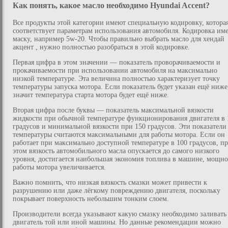
Как понять, какое масло необходимо Hyundai Accent?
Все продукты этой категории имеют специальную кодировку, котора
соответствует параметрам использования автомобиля. Кодировка име
маску, например 5w-20. Чтобы правильно выбрать масло для хендай
акцент , нужно полностью разобраться в этой кодировке.
Первая цифра в этом значении — показатель проворачиваемости и
прокачиваемости при использовании автомобиля на максимально
низкой температуре. Эта величина полностью характеризует точку
температуры запуска мотора. Если показатель будет указан ещё ниже
значит температура старта мотора будет ещё ниже.
Вторая цифра после буквы — показатель максимальной вязкости
жидкости при обычной температуре функционирования двигателя в 
градусов и минимальной вязкости при 150 градусов. Эти показатели
температуры считаются максимальными для работы мотора. Если он
работает при максимально доступной температуре в 100 градусов, п
этом вязкость автомобильного масла опускается до самого низкого
уровня, достигается наибольшая экономия топлива в машине, мощно
работы мотора увеличивается.
Важно помнить, что низкая вязкость смазки может привести к
разрушению или даже лёгкому повреждению двигателя, поскольку
покрывает поверхность небольшим тонким слоем.
Производители всегда указывают какую смазку необходимо заливать
двигатель той или иной машины. Но данные рекомендации можно