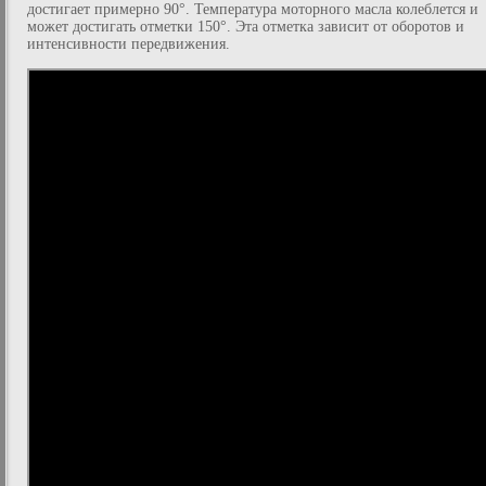
достигает примерно 90°. Температура моторного масла колеблется и
может достигать отметки 150°. Эта отметка зависит от оборотов и
интенсивности передвижения.