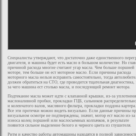
Специалисты утверждают, что достаточно даже единственного перег
двигателя, и машина будет есть масло в большом количестве. Но гла
причиной расхода многие считают угар масла. Чем больше поршней 
моторе, тем больше он ест моторное масло. Если причины расхода
моторного масла нельзя исправить самостоятельно, тогда автолюбите
должен обратиться на СТО, где проводится тщательная диагностика, 
за чего машина ест столько масла, и последующий ремонт мотора.
Подтекание масла может идти с клапанной крышки, из-за уплотнен
маслоналивной пробки, прокладки ГЦБ, сальников распределительн
и коленчатого валов, масляного фильтра, прокладки поддона картера
Все эти протечки можно видеть визуально. Если данные причины п
визуальном осмотре не подтверждены, значит, мотор ест масло из-за
износа колец поршней или маслосъемных колпачков, в результате
появится сильное выделение белого и черного цвета из глушителя.
Ритм и качество работы автомашины находятся в полной зависимост