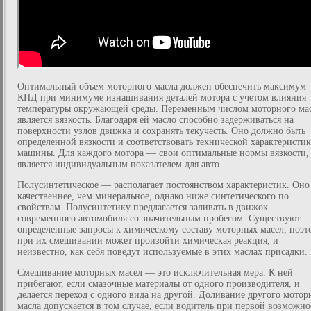
Оптимальный объем моторного масла должен обеспечить максимум
КПД при минимуме изнашивания деталей мотора с учетом влияния
температуры окружающей среды. Переменным числом моторного ма
является вязкость. Благодаря ей масло способно задерживаться на
поверхности узлов движка и сохранять текучесть. Оно должно быть
определенной вязкости и соответствовать технической характеристик
машины. Для каждого мотора — свои оптимальные нормы вязкости,
является индивидуальным показателем для авто.
Полусинтетическое — располагает постоянством характеристик. Оно
качественнее, чем минеральное, однако ниже синтетического по
свойствам. Полусинтетику предлагается заливать в движок
современного автомобиля со значительным пробегом. Существуют
определенные запросы к химическому составу моторных масел, поэт
при их смешивании может произойти химическая реакция, и
неизвестно, как себя поведут используемые в этих маслах присадки.
Смешивание моторных масел — это исключительная мера. К ней
прибегают, если смазочные материалы от одного производителя, и
делается переход с одного вида на другой. Доливание другого мотор
масла допускается в том случае, если водитель при первой возможно