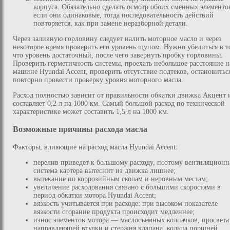
корпуса. Обязательно сделать осмотр обоих сменных элементо
если они одинаковые, тогда последовательность действий
повторяется, как при замене неразборной детали.
Через заливную горловину следует налить моторное масло и через
некоторое время проверить его уровень щупом. Нужно убедиться в т
что уровень достаточный, после чего завернуть пробку горловины.
Проверить герметичность системы, проехать небольшое расстояние н
машине Hyundai Accent, проверить отсутствие подтеков, остановитьс
повторно провести проверку уровня моторного масла.
Расход полностью зависит от правильности обкатки движка Акцент 
составляет 0,2 л на 1000 км. Самый большой расход по технической
характеристике может составить 1,5 л на 1000 км.
Возможные причины расхода масла
Факторы, влияющие на расход масла Hyundai Accent:
перелив приведет к большому расходу, поэтому вентиляционн
система картера вытеснит из движка лишнее;
вытекание по коррозийным сколам и неровным местам;
увеличение расходования связано с большими скоростями в
период обкатки мотора Hyundai Accent;
вязкость учитывается при расходе: при высоком показателе
вязкости сгорание продукта происходит медленнее;
износ элементов мотора — маслосъемных колпачков, просвета
направляющей втулки и стержня клапана, кольца поршней,