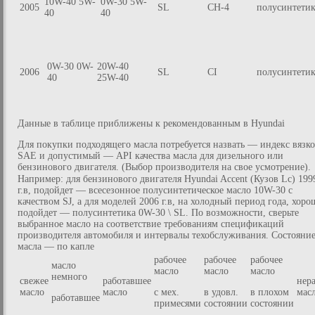
10W-40 5W-
0W-30 5W-
2005
SL
CH-4
полусинтети
40
40
0W-30 0W-
20W-40
2006
SL
CI
полусинтети
40
25W-40
Данные в таблице приближены к рекомендованным в Hyundai
Для покупки подходящего масла потребуется назвать — индекс вязк
SAE и допустимый — API качества масла для дизельного или
бензинового двигателя. (Выбор производителя на свое усмотрение).
Например: для бензинового двигателя Hyundai Accent (Кузов Lc) 199
г.в, подойдет — всесезонное полусинтетическое масло 10W-30 с
качеством SJ, а для моделей 2006 г.в, на холодный период года, хоро
подойдет — полусинтетика 0W-30 \ SL. По возможности, сверьте
выбранное масло на соответствие требованиям спецификаций
производителя автомобиля и интервалы техобслуживания. Состояни
масла — по капле
рабочее
рабочее
рабочее
масло
масло
масло
масло
немного
cвежее
работавшее
нер
масло
масло
с мех.
в удовл.
в плохом
мас
работавшее
примесями
состоянии
состоянии