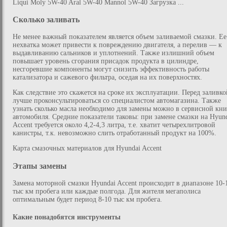
Liqui Moly 5W-40 Aral 5W-40 Mannol 5W-40 Загрузка ...
Сколько заливать
Не менее важный показателем является объем заливаемой смазки. Ее
нехватка может привести к повреждению двигателя, а перелив — к
выдавливанию сальников и уплотнений. Также излишний объем
повышает уровень сгорания присадок продукта в цилиндре,
несгоревшие компоненты могут снизить эффективность работы
катализатора и сажевого фильтра, оседая на их поверхностях.
Как следствие это скажется на сроке их эксплуатации. Перед заливко
лучше проконсультироваться со специалистом автомагазина. Также
узнать сколько масла необходимо для замены можно в сервисной кни
автомобиля. Средние показатели таковы: при замене смазки на Hyun
Accent требуется около 4,2-4,3 литра, т.е. хватит четырехлитровой
канистры, т.к. невозможно слить отработанный продукт на 100%.
Карта смазочных материалов для Hyundai Accent
Этапы замены
Замена моторной смазки Hyundai Accent происходит в диапазоне 10-
тыс км пробега или каждые полгода. Для жителя мегаполиса
оптимальным будет период 8-10 тыс км пробега.
Какие понадобятся инструменты