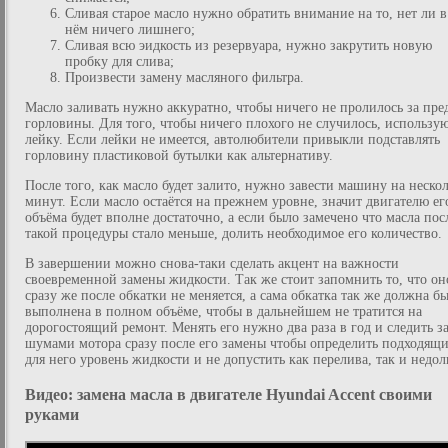
Сливая старое масло нужно обратить внимание на то, нет ли в
нём ничего лишнего;
Сливая всю эидкость из резервуара, нужно закрутить новую
пробку для слива;
Произвести замену масляного фильтра.
Масло заливать нужно аккуратно, чтобы ничего не пролилось за пре
горловины. Для того, чтобы ничего плохого не случилось, использу
лейку. Если лейки не имеется, автолюбители привыкли подставлять
горловину пластиковой бутылки как альтернативу.
После того, как масло будет залито, нужно завести машину на неско
минут. Если масло остаётся на прежнем уровне, значит двигателю ег
объёма будет вполне достаточно, а если было замечено что масла пос
такой процедуры стало меньше, долить необходимое его количество.
В завершении можно снова-таки сделать акцент на важности
своевременной замены жидкости. Так же стоит запомнить то, что он
сразу же после обкатки не меняется, а сама обкатка так же должна б
выполнена в полном объёме, чтобы в дальнейшем не тратится на
дорогостоящий ремонт. Менять его нужно два раза в год и следить з
шумами мотора сразу после его замены чтобы определить подходящ
для него уровень жидкости и не допустить как перелива, так и недол
Видео: замена масла в двигателе Hyundai Accent своими
руками