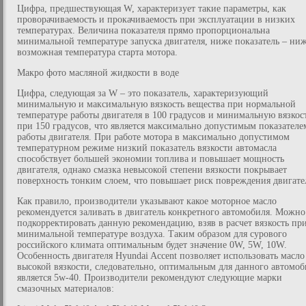
Цифра, предшествующая W, характеризует такие параметры, как
проворачиваемость и прокачиваемость при эксплуатации в низких
температурах. Величина показателя прямо пропорциональна
минимальной температуре запуска двигателя, ниже показатель – ни
возможная температура старта мотора.
Макро фото масляной жидкости в воде
Цифра, следующая за W – это показатель, характеризующий
минимальную и максимальную вязкость вещества при нормальной
температуре работы двигателя в 100 градусов и минимальную вязкос
при 150 градусов, что является максимально допустимым показателе
работы двигателя. При работе мотора в максимально допустимом
температурном режиме низкий показатель вязкости автомасла
способствует большей экономии топлива и повышает мощность
двигателя, однако смазка невысокой степени вязкости покрывает
поверхность тонким слоем, что повышает риск повреждения двигате
Как правило, производители указывают какое моторное масло
рекомендуется заливать в двигатель конкретного автомобиля. Можно
подкорректировать данную рекомендацию, взяв в расчет вязкость пр
минимальной температуре воздуха. Таким образом для сурового
российского климата оптимальным будет значение 0W, 5W, 10W.
Особенность двигателя Hyundai Accent позволяет использовать масло
высокой вязкости, следовательно, оптимальным для данного автомоб
является 5w-40. Производители рекомендуют следующие марки
смазочных материалов: