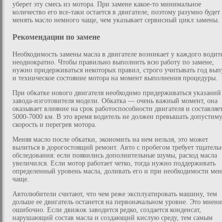
уберет эту смесь из мотора. При замене какое-то минимальное
количество его все-таки остается в двигателе, поэтому разумно будет
менять масло немного чаще, чем указывает сервисный цикл замены.
Рекомендации по замене
Необходимость замены масла в двигателе возникает у каждого водит
неоднократно. Чтобы правильно выполнить всю работу по замене,
нужно придерживаться некоторых правил, строго учитывать год вып
и техническое состояние мотора на момент выполнения процедуры.
При обкатке нового двигателя необходимо придерживаться указаний
завода-изготовителя модели. Обкатка — очень важный момент, она
оказывает влияние на срок работоспособности двигателя и составляе
5000-7000 км. В это время водитель не должен превышать допустим
скорость и перегрев мотора.
Меняя масло после обкатки, экономить на нем нельзя, это может
вылиться в дорогостоящий ремонт. Авто с пробегом требует тщатель
обследования: если появились дополнительные шумы, расход масла
увеличился. Если мотор работает четко, тогда нужно поддерживать
определенный уровень масла, доливать его и при необходимости мен
чаще.
Автолюбители считают, что чем реже эксплуатировать машину, тем
дольше ее двигатель останется на первоначальном уровне. Это мнени
ошибочно. Если движок заводится редко, создается конденсат,
нарушающий состав масла и создающий кислую среду, тем самым