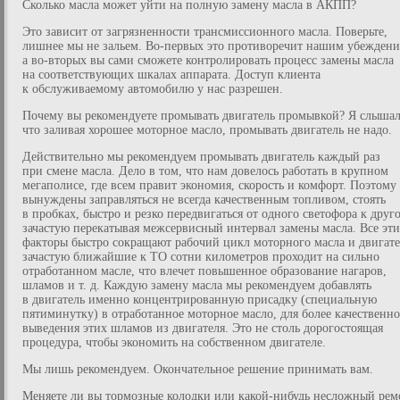
Сколько масла может уйти на полную замену масла в АКПП?
Это зависит от загрязненности трансмиссионного масла. Поверьте,
лишнее мы не зальем. Во-первых это противоречит нашим убеждени
а во-вторых вы сами сможете контролировать процесс замены масла
на соответствующих шкалах аппарата. Доступ клиента
к обслуживаемому автомобилю у нас разрешен.
Почему вы рекомендуете промывать двигатель промывкой? Я слышал
что заливая хорошее моторное масло, промывать двигатель не надо.
Действительно мы рекомендуем промывать двигатель каждый раз
при смене масла. Дело в том, что нам довелось работать в крупном
мегаполисе, где всем правит экономия, скорость и комфорт. Поэтому
вынуждены заправляться не всегда качественным топливом, стоять
в пробках, быстро и резко передвигаться от одного светофора к друг
зачастую перекатывая межсервисный интервал замены масла. Все эти
факторы быстро сокращают рабочий цикл моторного масла и двигате
зачастую ближайшие к ТО сотни километров проходит на сильно
отработанном масле, что влечет повышенное образование нагаров,
шламов и т. д. Каждую замену масла мы рекомендуем добавлять
в двигатель именно концентрированную присадку (специальную
пятиминутку) в отработанное моторное масло, для более качественно
выведения этих шламов из двигателя. Это не столь дорогостоящая
процедура, чтобы экономить на собственном двигателе.
Мы лишь рекомендуем. Окончательное решение принимать вам.
Меняете ли вы тормозные колодки или какой-нибудь несложный рем