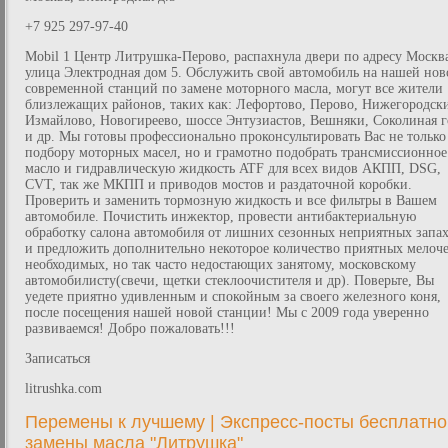
+7 925 297-97-40
Mobil 1 Центр Литрушка-Перово, распахнула двери по адресу Москв
улица Электродная дом 5. Обслужить свой автомобиль на нашей нов
современной станций по замене моторного масла, могут все жители
близлежащих районов, таких как: Лефортово, Перово, Нижегородск
Измайлово, Новогиреево, шоссе Энтузиастов, Вешняки, Соколиная г
и др. Мы готовы профессионально проконсультировать Вас не только
подбору моторных масел, но и грамотно подобрать трансмиссионное
масло и гидравлическую жидкость ATF для всех видов АКПП, DSG,
CVT, так же МКПП и приводов мостов и раздаточной коробки.
Проверить и заменить тормозную жидкость и все фильтры в Вашем
автомобиле. Почистить инжектор, провести антибактериальную
обработку салона автомобиля от лишних сезонных неприятных запа
и предложить дополнительно некоторое количество приятных мелоче
необходимых, но так часто недостающих занятому, московскому
автомобилисту(свечи, щетки стеклоочистителя и др). Поверьте, Вы
уедете приятно удивленным и спокойным за своего железного коня,
после посещения нашей новой станции! Мы с 2009 года уверенно
развиваемся! Добро пожаловать!!!
Записаться
litrushka.com
Перемены к лучшему | Экспресс-посты бесплатно
замены масла "Литрушка"