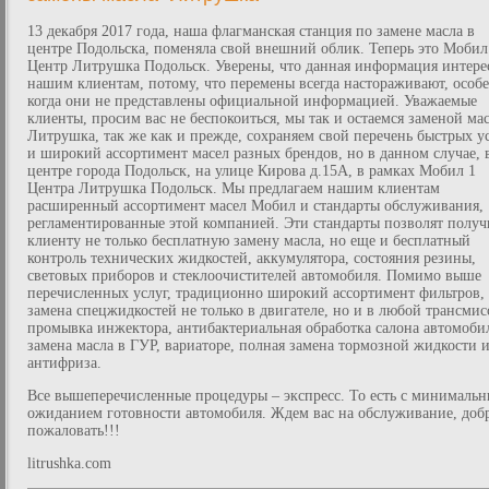
13 декабря 2017 года, наша флагманская станция по замене масла в
центре Подольска, поменяла свой внешний облик. Теперь это Мобил
Центр Литрушка Подольск. Уверены, что данная информация интере
нашим клиентам, потому, что перемены всегда настораживают, особ
когда они не представлены официальной информацией. Уважаемые
клиенты, просим вас не беспокоиться, мы так и остаемся заменой ма
Литрушка, так же как и прежде, сохраняем свой перечень быстрых у
и широкий ассортимент масел разных брендов, но в данном случае, 
центре города Подольск, на улице Кирова д.15А, в рамках Мобил 1
Центра Литрушка Подольск. Мы предлагаем нашим клиентам
расширенный ассортимент масел Мобил и стандарты обслуживания,
регламентированные этой компанией. Эти стандарты позволят получ
клиенту не только бесплатную замену масла, но еще и бесплатный
контроль технических жидкостей, аккумулятора, состояния резины,
световых приборов и стеклоочистителей автомобиля. Помимо выше
перечисленных услуг, традиционно широкий ассортимент фильтров,
замена спецжидкостей не только в двигателе, но и в любой трансмис
промывка инжектора, антибактериальная обработка салона автомоби
замена масла в ГУР, вариаторе, полная замена тормозной жидкости 
антифриза.
Все вышеперечисленные процедуры – экспресс. То есть с минималь
ожиданием готовности автомобиля. Ждем вас на обслуживание, доб
пожаловать!!!
litrushka.com