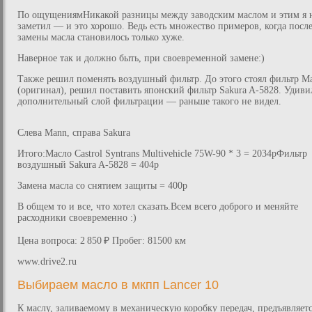
По ощущениямНикакой разницы между заводским маслом и этим я 
заметил — и это хорошо. Ведь есть множество примеров, когда посл
замены масла становилось только хуже.
Наверное так и должно быть, при своевременной замене:)
Также решил поменять воздушный фильтр. До этого стоял фильтр M
(оригинал), решил поставить японский фильтр Sakura A-5828. Удиви
дополнительный слой фильтрации — раньше такого не видел.
Слева Mann, справа Sakura
Итого:Масло Castrol Syntrans Multivehicle 75W-90 * 3 = 2034рФильтр
воздушный Sakura A-5828 = 404р
Замена масла со снятием защиты = 400р
В общем то и все, что хотел сказать.Всем всего доброго и меняйте
расходники своевременно :)
Цена вопроса: 2 850 ₽ Пробег: 81500 км
www.drive2.ru
Выбираем масло в мкпп Lancer 10
К маслу, заливаемому в механическую коробку передач, предъявляет