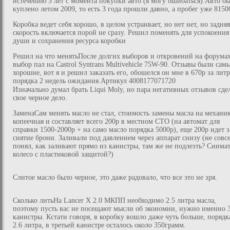
истечению 3 лет с момента покупки авто (я могу ошибаться).Авто б
куплено летом 2009, то есть 3 года прошли давно, а пробег уже 8150
Коробка ведет себя хорошо, в целом устраивает, но нет нет, но задняя
скорость включается порой не сразу. Решил поменять для успокоения
души и сохранения ресурса коробки
Решил на что менятьПосле долгих выборов и откровений на форума
выбор пал на Castrol Syntrans Multivehicle 75W-90. Отзывы были сам
хорошие, вот я и решил заказать его, обошелся он мне в 670р за литр
порядка 2 недель ожидания.Артикул 4008177071720
Изначально думал брать Liqui Moly, но пара негативных отзывов сде
свое черное дело.
ЗаменаСам менять масло не стал, стоимость замены масла на механи
копеечная и составляет всего 200р в местном СТО (на автомат для
справки 1500-2000р + на само масло порядка 5000р), еще 200р идет з
снятие брони. Заливали под давлением через аппарат снизу (не совс
понял, как заливают прямо из канистры, там же не подлезть? Снима
колесо с пластиковой защитой?)
Слитое масло было черное, это даже радовало, что все это не зря.
Сколько литьНа Lancer X 2.0 МКПП необходимо 2.5 литра масла,
поэтому пусть вас не посещают мысли об экономии, нужно именно 
канистры. Кстати говоря, в коробку вошло даже чуть больше, порядк
2.6 литра, в третьей канистре осталось около 350грамм.