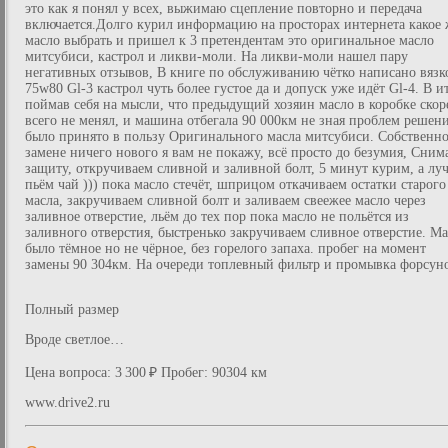
это как я понял у всех, выжимаю сцепление повторно и передача
включается.Долго курил информацию на просторах интернета какое 
масло выбрать и пришел к 3 претендентам это оригинальное масло
митсубиси, кастрол и ликви-моли. На ликви-моли нашел пару
негативных отзывов, В книге по обслуживанию чётко написано вязк
75w80 Gl-3 кастрол чуть более густое да и допуск уже идёт Gl-4. В и
поймав себя на мысли, что предыдущий хозяин масло в коробке скор
всего не менял, и машина отбегала 90 000км не зная проблем решен
было принято в пользу Оригинального масла митсубиси. Собственно
замене ничего нового я вам не покажу, всё просто до безумия, Сним
защиту, откручиваем сливной и заливной болт, 5 минут курим, а лу
пьём чай ))) пока масло стечёт, шприцом откачиваем остатки старого
масла, закручиваем сливной болт и заливаем свеежее масло через
заливное отверстие, льём до тех пор пока масло не польётся из
заливного отверстия, быстренько закручиваем сливное отверстие. М
было тёмное но не чёрное, без горелого запаха. пробег на момент
замены 90 304км. На очереди топлевный фильтр и промывка форсун
Полный размер
Вроде светлое…
Цена вопроса: 3 300 ₽ Пробег: 90304 км
www.drive2.ru