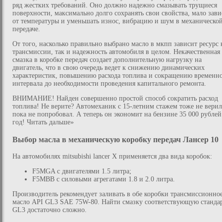
ряд жестких требований. Оно должно надежно смазывать трущиеся
поверхности, максимально долго сохранять свои свойства, мало зави
от температуры и уменьшать износ, вибрацию и шум в механическо
передаче.
От того, насколько правильно выбрано масло в мкпп зависит ресурс 
трансмиссии, так и надежность автомобиля в целом. Некачественная
смазка в коробке передач создает дополнительную нагрузку на
двигатель, что в свою очередь ведет к снижению динамических
характеристик, повышению расхода топлива и сокращению временн
интервала до необходимости проведения капитального ремонта.
ВНИМАНИЕ! Найден совершенно простой способ сократить расход
топлива! Не верите? Автомеханик с 15-летним стажем тоже не верил
пока не попробовал. А теперь он экономит на бензине 35 000 рублей
год! Читать дальше»
Выбор масла в механическую коробку передач Лансер 10
На автомобилях mitsubishi lancer X применяется два вида коробок:
F5MGA с двигателями 1.5 литра;
F5MBB с силовыми агрегатами 1.8 и 2.0 литра.
Производитель рекомендует заливать в обе коробки трансмиссионно
масло API GL3 SAE 75W-80. Найти смазку соответствующую станда
GL3 достаточно сложно.