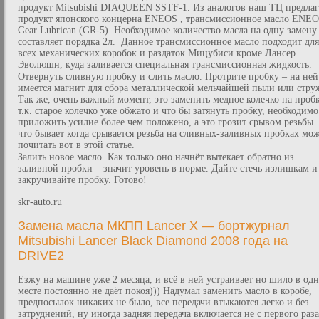
продукт Mitsubishi DIAQUEEN SSTF-1. Из аналогов наш ТЦ предлаг
продукт японского концерна ENEOS , трансмиссионное масло ENE
Gear Lubrican (GR-5). Необходимое количество масла на одну замену
составляет порядка 2л. Данное трансмиссионное масло подходит для
всех механических коробок и раздаток Мицубиси кроме Лансер
Эволюшн, куда заливается специальная трансмиссионная жидкость.
Отвернуть сливную пробку и слить масло. Протрите пробку – на ней
имеется магнит для сбора металлической мельчайшей пыли или стру
Так же, очень важный момент, это заменить медное колечко на пробк
т.к. старое колечко уже обжато и что бы затянуть пробку, необходимо
приложить усилие более чем положено, а это грозит срывом резьбы. 
что бывает когда срывается резьба на сливных-заливных пробках мо
почитать вот в этой статье.
Залить новое масло. Как только оно начнёт вытекает обратно из
заливной пробки – значит уровень в норме. Дайте стечь излишкам и
закручивайте пробку. Готово!
skr-auto.ru
Замена масла МКПП Lancer X — бортжурнал
Mitsubishi Lancer Black Diamond 2008 года на
DRIVE2
Езжу на машине уже 2 месяца, и всё в ней устраивает но шило в од
месте постоянно не даёт покоя))) Надумал заменить масло в коробе,
предпосылок никаких не было, все передачи втыкаются легко и без
затруднений, ну иногда задняя передача включается не с первого раз