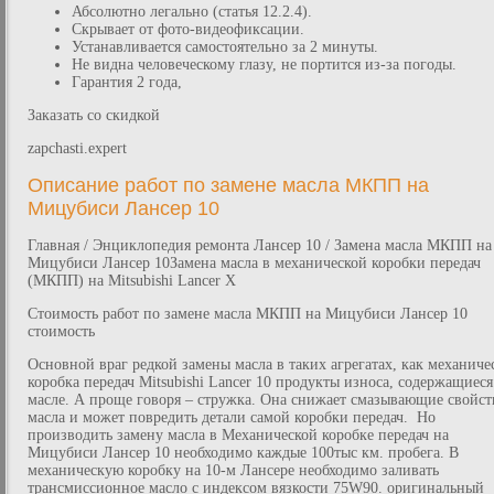
Абсолютно легально (статья 12.2.4).
Скрывает от фото-видеофиксации.
Устанавливается самостоятельно за 2 минуты.
Не видна человеческому глазу, не портится из-за погоды.
Гарантия 2 года,
Заказать со скидкой
zapchasti.expert
Описание работ по замене масла МКПП на
Мицубиси Лансер 10
Главная / Энциклопедия ремонта Лансер 10 / Замена масла MКПП на
Мицубиси Лансер 10Замена масла в механической коробки передач
(МКПП) на Mitsubishi Lancer X
Стоимость работ по замене масла МКПП на Мицубиси Лансер 10
стоимость
Основной враг редкой замены масла в таких агрегатах, как механиче
коробка передач Mitsubishi Lancer 10 продукты износа, содержащиеся
масле. А проще говоря – стружка. Она снижает смазывающие свойст
масла и может повредить детали самой коробки передач. Но
производить замену масла в Механической коробке передач на
Мицубиси Лансер 10 необходимо каждые 100тыс км. пробега. В
механическую коробку на 10-м Лансере необходимо заливать
трансмиссионное масло с индексом вязкости 75W90. оригинальный