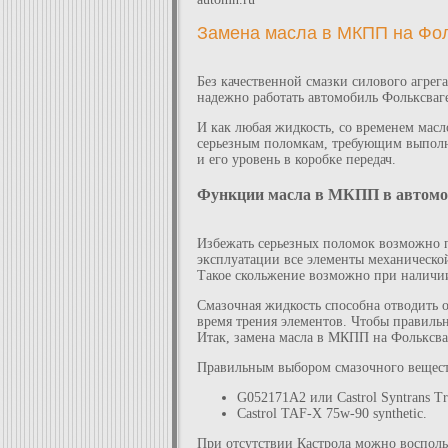
Замена масла в МКПП на Фол
Без качественной смазки силового агрег
надежно работать автомобиль Фольксваге
И как любая жидкость, со временем масло
серьезным поломкам, требующим выполни
и его уровень в коробке передач.
Функции масла в МКПП в автомо
Избежать серьезных поломок возможно п
эксплуатации все элементы механическо
Такое скольжение возможно при наличии
Смазочная жидкость способна отводить о
время трения элементов. Чтобы правильн
Итак, замена масла в МКПП на Фольксваг
Правильным выбором смазочного веществ
G052171A2 или Castrol Syntrans Tr
Castrol TAF-X 75w-90 synthetic.
При отсутствии Кастрола можно воспольз