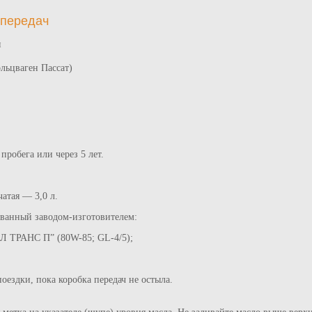
 передач
я
ольцваген Пассат)
пробега или через 5 лет.
атая — 3,0 л.
ованный заводом-изготовителем:
 ТРАНС П” (80W-85; GL-4/5);
оездки, пока коробка передач не остыла.