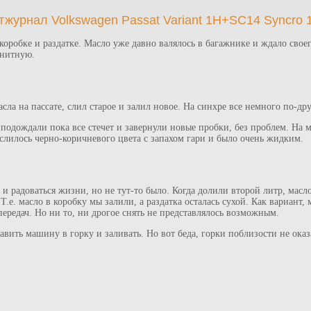
журнал Volkswagen Passat Variant 1H+SC14 Syncro 
коробке и раздатке. Масло уже давно валялось в багажнике и ждало сво
гнитную.
сла на пассате, слил старое и залил новое. На синхре все немного по-др
 подождали пока все стечет и завернули новые пробки, без проблем. На
слилось черно-коричневого цвета с запахом гари и было очень жидким.
 и радоваться жизни, но не тут-то было. Когда долили второй литр, мас
 Т.е. масло в коробку мы залили, а раздатка осталась сухой. Как вариант
ередач. Но ни то, ни дрогое снять не представлялось возможным.
авить машину в горку и заливать. Но вот беда, горки поблизости не ока