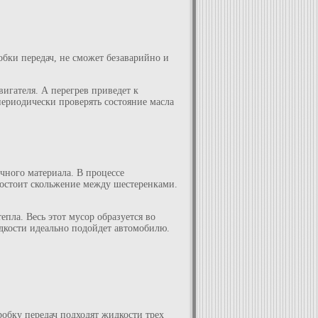
обки передач, не сможет безаварийно и
вигателя. А перегрев приведет к
ериодически проверять состояние масла
чного материала. В процессе
востоит скольжение между шестеренками.
пла. Весь этот мусор образуется во
идкости идеально подойдет автомобилю.
робку передач подходят жидкости трех