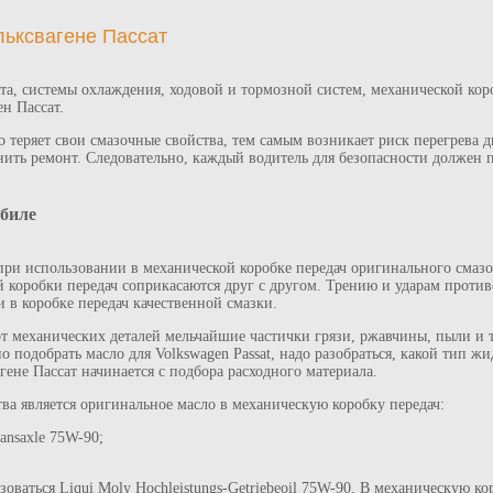
ьксвагене Пассат
ата, системы охлаждения, ходовой и тормозной систем, механической кор
н Пассат.
 теряет свои смазочные свойства, тем самым возникает риск перегрева д
ть ремонт. Следовательно, каждый водитель для безопасности должен п
биле
ри использовании в механической коробке передач оригинального смазо
й коробки передач соприкасаются друг с другом. Трению и ударам проти
 в коробке передач качественной смазки.
т механических деталей мельчайшие частички грязи, ржавчины, пыли и те
о подобрать масло для Volkswagen Passat, надо разобраться, какой тип ж
ене Пассат начинается с подбора расходного материала.
а является оригинальное масло в механическую коробку передач:
ansaxle 75W-90;
оваться Liqui Moly Hochleistungs-Getriebeoil 75W-90. В механическую ко