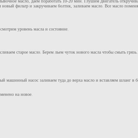
мывочное масло, даем поработать 10-20 мин. Глушим двигатель откручив
 новый фильтр и закручиваем болтик, заливаем масло. Все масло поменя
смотрим уровень масла и состояние.
сливаем старое масло. Берем льем чуток нового масла чтобы смыть грязь
й машинный насос заливаем туда до верха масло и вставляем шланг в бо
аменено на новое.