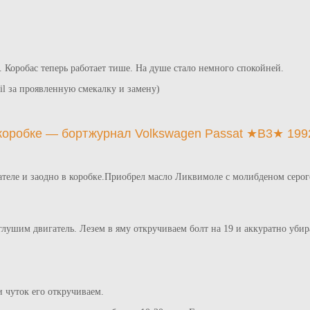
а. Коробас теперь работает тише. На душе стало немного спокойней.
il за проявленную смекалку и замену)
 коробке — бортжурнал Volkswagen Passat ★B3★ 199
теле и заодно в коробке.Приобрел масло Ликвимоле с молибденом серого
глушим двигатель. Лезем в яму откручиваем болт на 19 и аккуратно убира
и чуток его откручиваем.