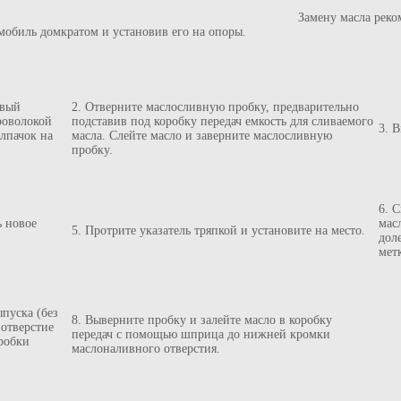
Замену масла реко
мобиль домкратом и установив его на опоры.
овый
2. Отверните маслосливную пробку, предварительно
роволокой
подставив под коробку передач емкость для сливаемого
3. 
олпачок на
масла. Слейте масло и заверните маслосливную
пробку.
6. 
ь новое
мас
5. Протрите указатель тряпкой и установите на место.
дол
мет
ыпуска (без
8. Выверните пробку и залейте масло в коробку
 отверстие
передач с помощью шприца до нижней кромки
оробки
маслоналивного отверстия.