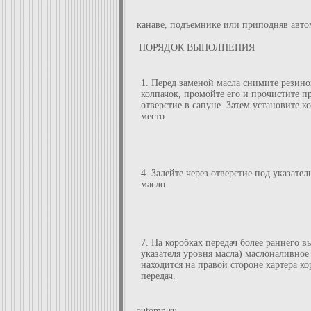
канаве, подъемнике или приподняв авто
ПОРЯДОК ВЫПОЛНЕНИЯ
1. Перед заменой масла снимите резин
колпачок, промойте его и прочистите п
отверстие в сапуне. Затем установите к
место.
4. Залейте через отверстие под указател
масло.
7. На коробках передач более раннего в
указателя уровня масла) маслоналивное
находится на правой стороне картера к
передач.
automn.ru