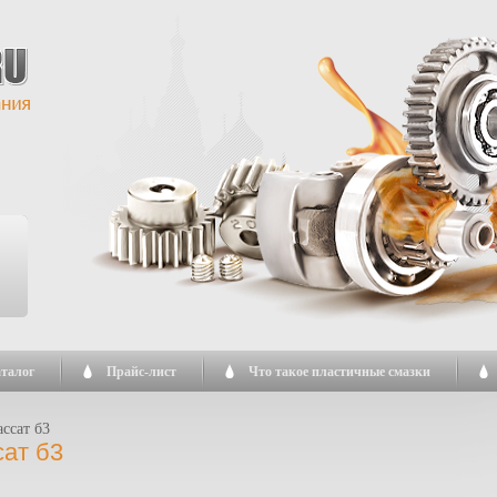
талог
Прайс-лист
Что такое пластичные смазки
ассат б3
сат б3