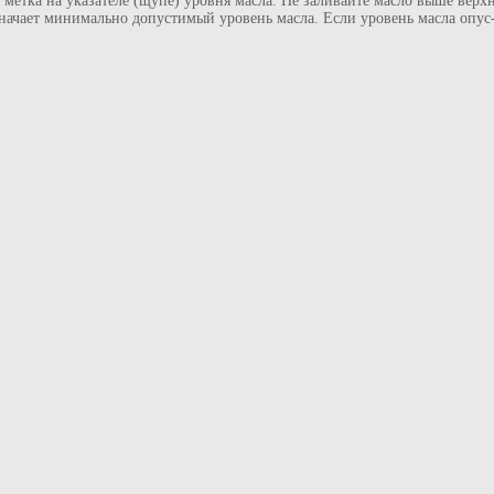
етка на указателе (щупе) уровня масла. Не заливайте масло выше верхн
начает минимально допустимый уровень масла. Если уровень масла опус-