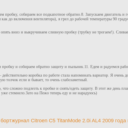
аем пробку, собираем все подкапотное обратно.8. Запускаем двигатель и 
 как до включения вентилятора), я грел до рабочей температуры 90 граду
ть вниз и выкручиваем сливную пробку (трубку не трогаем!). Сливае
м пробку и собираем обратно защиту и пыльник.11. Едем и радуемся рабо
— действительно коробка по работе стала напоминать вариатор. Я очень д
ую толчок если и бывает, то очень слабозаметный.
го, что сложно подлезть к пробке и снять/одеть защиту. В этот же день п
 уже стемнело.Зато на Пежо теперь еду и не нарадуюсь)
ортжурнал Citroen C5 TitanMode 2.0i AL4 2009 года