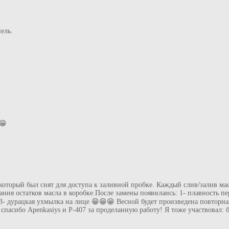
ель.
😁
который был снят для доступа к заливной пробке. Каждый слив/залив ма
ния остатков масла в коробке.После замены появилаись: 1- плавность п
3- дурацкая ухмылка на лице 😁😁😁 Весной будет произведена повторная
спасибо Apenkasiys и P-407 за проделанную работу! Я тоже участвовал: 