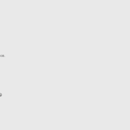
ов.
😁