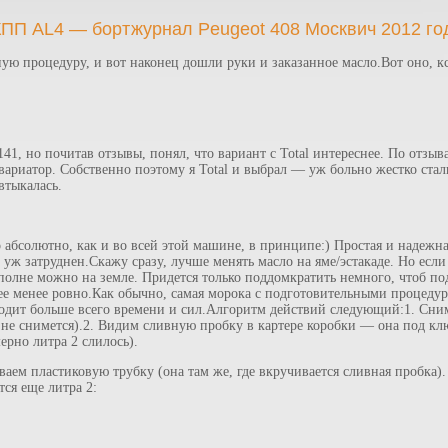
КПП AL4 — бортжурнал Peugeot 408 Москвич 2012 го
ю процедуру, и вот наконец дошли руки и заказанное масло.Вот оно, кс
41, но почитав отзывы, понял, что вариант с Total интереснее. По отз
 вариатор. Собственно поэтому я Total и выбрал — уж больно жестко стал
втыкалась.
абсолютно, как и во всей этой машине, в принципе:) Простая и надежна
уж затруднен.Скажу сразу, лучше менять масло на яме/эстакаде. Но если 
 вполне можно на земле. Придется только поддомкратить немного, чтоб п
ее менее ровно.Как обычно, самая морока с подготовительными процедур
уходит больше всего времени и сил.Алгоритм действий следующий:1. Сни
не снимется).2. Видим сливную пробку в картере коробки — она под клю
ерно литра 2 слилось).
ваем пластиковую трубку (она там же, где вкручивается сливная пробка).
тся еще литра 2: