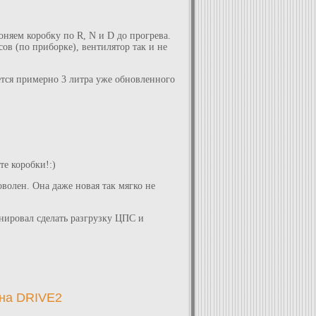
гоняем коробку по R, N и D до прогрева.
сов (по приборке), вентилятор так и не
тся примерно 3 литра уже обновленного
те коробки!:)
оволен. Она даже новая так мягко не
ланировал сделать разгрузку ЦПС и
 на DRIVE2