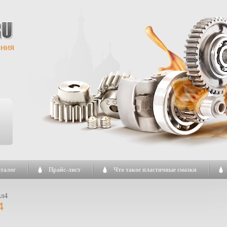
талог
Прайс-лист
Что такое пластичные смазки
ал4
4