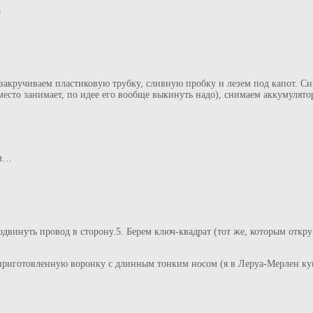
а
ь, закручиваем пластиковую трубку, сливную пробку и лезем под капот. 
место занимает, по идее его вообще выкинуть надо), снимаем аккумулят
ом…
в
одвинуть провод в сторону.5. Берем ключ-квадрат (тот же, которым отк
 приготовленную воронку с длинным тонким носом (я в Леруа-Мерлен куп