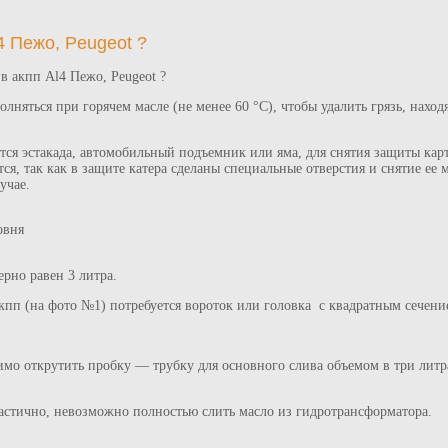
4 Пежо, Peugeot ?
в акпп Al4 Пежо, Peugeot ?
яться при горячем масле (не менее 60 °C), чтобы удалить грязь, нахо
ся эстакада, автомобильный подъемник или яма, для снятия защиты карт
ся, так как в защите катера сделаны специальные отверстия и снятие ее 
учае.
овня
рно равен 3 литра.
кпп (на фото №1) потребуется вороток или головка с квадратным сечени
мо открутить пробку — трубку для основного слива объемом в три литр
тично, невозможно полностью слить масло из гидротрансформатора.