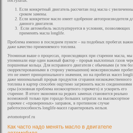
постулатах:
Если конкретный двигатель рассчитан под масла с увеличенн
сроком замены.
Если конкретное масло имеет одобрение автопроизводителя д
данного двигателя.
Если автомобиль эксплуатируется в условиях, позволяющих
применять масла longlife.
Проблема именно в последнем пункте – на подобных пробегах важн
даже качество применяемого топлива.
Упоминая выше о процессах, происходящих при старении масла, мы
упоминали еще один важный фактор – прорыв выхлопных газов чер
поршневые кольца. Для исправного двигателя с обычными (и тем бо
скорректированными в сторону уменьшения) межсервисными пробе
это не имеет принципиального значения, но на пробегах масел longli
даже минимальный прорыв продуктов сгорания низкокачественного
топлива в картер способен ощутимо загрязнить масло соединениями
серы (основная проблема низкосортного горючего) и ускорить его
старение. В итоге экономия на редких заменах становится реально
возможной только при гораздо больших затратах на высокосортное
горючее с «проверенных» заправок, в противном случае
работоспособность longlife-масел гарантировать нельзя.
avtomotoprof.ru
Как часто надо менять масло в двигателе