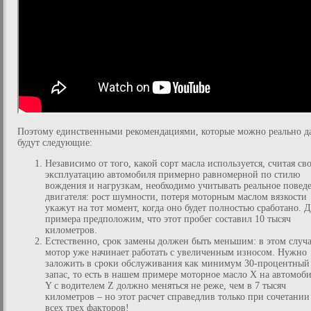
Поэтому единственными рекомендациями, которые можно реально да
будут следующие:
Независимо от того, какой сорт масла используется, считая св
эксплуатацию автомобиля примерно равномерной по стилю
вождения и нагрузкам, необходимо учитывать реальное повед
двигателя: рост шумности, потеря моторным маслом вязкости
укажут на тот момент, когда оно будет полностью сработано. 
примера предположим, что этот пробег составил 10 тысяч
километров.
Естественно, срок замены должен быть меньшим: в этом случ
мотор уже начинает работать с увеличенным износом. Нужно
заложить в сроки обслуживания как минимум 30-процентный
запас, то есть в нашем примере моторное масло X на автомоб
Y с водителем Z должно меняться не реже, чем в 7 тысяч
километров – но этот расчет справедлив только при сочетании
всех трех факторов!