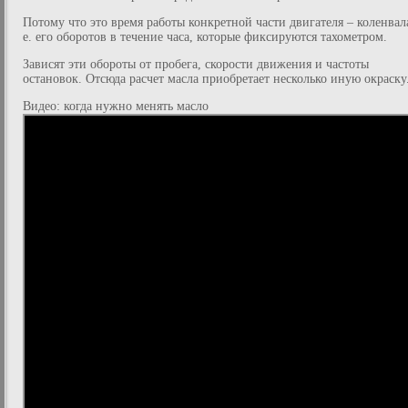
Потому что это время работы конкретной части двигателя – коленвала
е. его оборотов в течение часа, которые фиксируются тахометром.
Зависят эти обороты от пробега, скорости движения и частоты
остановок. Отсюда расчет масла приобретает несколько иную окраску
Видео: когда нужно менять масло