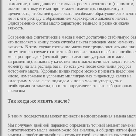
окисление, приводившее не только к росту кислотности (напомним,
именно поэтому все моторные масла имеют ярко выраженную
щелочность, чтобы нейтрализовать неизбежно образующиеся кислот
но и к его распаду с образованием характерного лакового налета.
Одновременно с этим масло характерно темнело и резко снижало
вязкость.
Современные синтетические масла имеют достаточно стабильную баз
что позволяет к концу срока службы пакета присадок мало изменять
вязкость. В этом случае состояние масла уже трудно оценить «на гла
потемнение в случае с синтетикой говорит только о работоспособнос
моющих присадок (темный цвет – следствие удержания в массе
загрязнений), вязкость у качественного масла начинает падать только
моменту начала распада базы, то есть уже после окончания ресурса
моторного масла. Удобным индикатором можно признать щелочное
число, измеряемое в условных миллиграммах гидроксида калия на
килограмм масла: с его подходом к нолю можно утверждать о
необходимости замены, но и это определяется только лабораторным
анализом.
Так когда же менять масло?
К таким последствиям может привести несвоевременная замена масл
Мы получаем двойной парадокс: определить точный момент замены
синтетического масла невозможно без анализа, а общепринятый фак
замены – пробег автомобиля – столь же груб, как оценка качества ма