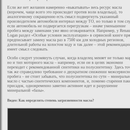
Если же нет желания намеренно «выкатывать» весь ресурс масла
(впрочем, чаще всего это происходит против воли владельца), то
аналогичному сокращению есть смысл подвергнуть указанный
производителем автомобиля интервал между ТО, но только в том слу
если автомобиль не подвергается перегрузкам – иначе уменьшение
пробега между заменами уже явно оговаривается. Например, у Renau
Logan раздел «Особые условия эксплуатации» в сервисной книге пр
предписывает замену масла раз в 7500 км для холодных регионов,
длительной работы на холостом ходу и так далее – этой рекомендаци
имеет смысл следовать.
Особо следует упомянуть случаи, когда владелец меняет не только ма
но и тип моторного масла – например, если он в целях экономии
переходит с рекомендованной синтетики на полусинтетику. Здесь то
так же справедливо требование о двукратном снижении межсервисн
пробега – не стоит забывать, что полусинтетика по сути – минеральн
масло с частью синтетических компонентов, и, помимо старения пак
присадок, одновременно заметно активнее идет и разрушение
минеральной «базы».
Видео: Как определить степень загрязненности масла?