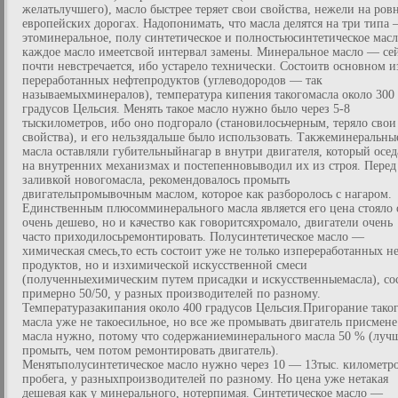
желатьлучшего), масло быстрее теряет свои свойства, нежели на ров
европейских дорогах. Надопонимать, что масла делятся на три типа
этоминеральное, полу синтетическое и полностьюсинтетическое масл
каждое масло имеетсвой интервал замены. Минеральное масло — се
почти невстречается, ибо устарело технически. Состоитв основном и
переработанных нефтепродуктов (углеводородов — так
называемыхминералов), температура кипения такогомасла около 300
градусов Цельсия. Менять такое масло нужно было через 5-8
тыскилометров, ибо оно подгорало (становилосьчерным, теряло свои
свойства), и его нельзядальше было использовать. Такжеминеральны
масла оставляли губительныйнагар в внутри двигателя, который осед
на внутренних механизмах и постепенновыводил их из строя. Перед
заливкой новогомасла, рекомендовалось промыть
двигательпромывочным маслом, которое как разборолось с нагаром.
Единственным плюсомминерального масла является его цена стояло 
очень дешево, но и качество как говоритсяхромало, двигатели очень
часто приходилосьремонтировать. Полусинтетическое масло —
химическая смесь,то есть состоит уже не только изпереработанных н
продуктов, но и изхимической искусственной смеси
(полученныехимическим путем присадки и искусственныемасла), со
примерно 50/50, у разных производителей по разному.
Температуразакипания около 400 градусов Цельсия.Пригорание тако
масла уже не такоесильное, но все же промывать двигатель присмене
масла нужно, потому что содержаниеминерального масла 50 % (луч
промыть, чем потом ремонтировать двигатель).
Менятьполусинтетическое масло нужно через 10 — 13тыс. километр
пробега, у разныхпроизводителей по разному. Но цена уже нетакая
дешевая как у минерального, нотерпимая. Синтетическое масло —