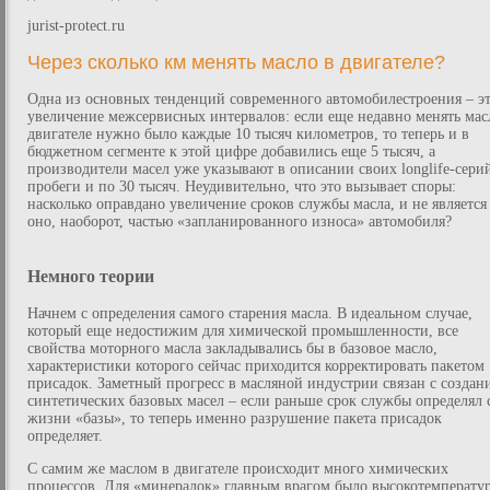
jurist-protect.ru
Через сколько км менять масло в двигателе?
Одна из основных тенденций современного автомобилестроения – э
увеличение межсервисных интервалов: если еще недавно менять мас
двигателе нужно было каждые 10 тысяч километров, то теперь и в
бюджетном сегменте к этой цифре добавились еще 5 тысяч, а
производители масел уже указывают в описании своих longlife-сери
пробеги и по 30 тысяч. Неудивительно, что это вызывает споры:
насколько оправдано увеличение сроков службы масла, и не является
оно, наоборот, частью «запланированного износа» автомобиля?
Немного теории
Начнем с определения самого старения масла. В идеальном случае,
который еще недостижим для химической промышленности, все
свойства моторного масла закладывались бы в базовое масло,
характеристики которого сейчас приходится корректировать пакетом
присадок. Заметный прогресс в масляной индустрии связан с создан
синтетических базовых масел – если раньше срок службы определял 
жизни «базы», то теперь именно разрушение пакета присадок
определяет.
С самим же маслом в двигателе происходит много химических
процессов. Для «минералок» главным врагом было высокотемперату