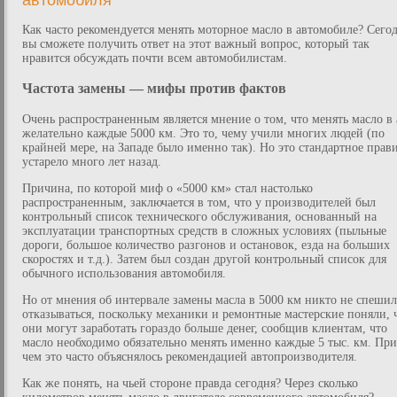
автомобиля
Как часто рекомендуется менять моторное масло в автомобиле? Сего
вы сможете получить ответ на этот важный вопрос, который так
нравится обсуждать почти всем автомобилистам.
Частота замены — мифы против фактов
Очень распространенным является мнение о том, что менять масло в 
желательно каждые 5000 км. Это то, чему учили многих людей (по
крайней мере, на Западе было именно так). Но это стандартное прав
устарело много лет назад.
Причина, по которой миф о «5000 км» стал настолько
распространенным, заключается в том, что у производителей был
контрольный список технического обслуживания, основанный на
эксплуатации транспортных средств в сложных условиях (пыльные
дороги, большое количество разгонов и остановок, езда на больших
скоростях и т.д.). Затем был создан другой контрольный список для
обычного использования автомобиля.
Но от мнения об интервале замены масла в 5000 км никто не спешил
отказываться, поскольку механики и ремонтные мастерские поняли, 
они могут заработать гораздо больше денег, сообщив клиентам, что
масло необходимо обязательно менять именно каждые 5 тыс. км. При
чем это часто объяснялось рекомендацией автопроизводителя.
Как же понять, на чьей стороне правда сегодня? Через сколько