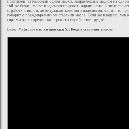
практикой: автомобили одной марки, заправляемые маслом из одной
той же бочки, могут продемонстрировать кардинально разные свойс
отработки, вплоть до визуально заметного падения вязкости, что пр
говорит о преждевременном старении масла. Если же владелец меня
сорт масла, то предсказать срок его службы еще труднее.
Видео: Мифы про масла и присадки №1 Когда нужно менять масло