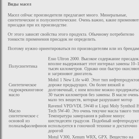
Виды масел
Масел сейчас производители предлагают много. Минеральные,
синтетические и полусинтетические. Очень важно, какие применяют
присадки при их производстве.
От этого зависят свойства этого продукта. Обычному потребителю
тонкости применения присадок не определить.
Поэтому нужно ориентироваться по производителям или их брендам
Esso Ultron 2000. Высокое содержание присадок
вполне выдерживает этот интервал замены 10–
Полусинтетика
тысяч километров. Однако они быстро окисляю
и загрязняют двигатель
Mobil 1 New Life w40. Этот тип нефтепродукто
Синтетическое
дороже предыдущих. Он более вязкий и
гидрокрекинговое
долговечный, с ним вполне можно продержатьс
масло
30 тысяч километров без замены. В масле очень
мало тех веществ, которые разрушают мотор
Ravenol VPD/VDL 5W40 и Liqui Moly Synthoil 
Масло
Tech 5W-40. Это очень текучие масла такого тип
синтетическое с
Температура замерзания в районе минус
основой из
шестидесяти градусов. Подобный нефтепродукт
полиальфаолефинов
используется в гоночной технике и достаточно
дорогой
Motul V300, Хenum WRX, GPX. Вещество на