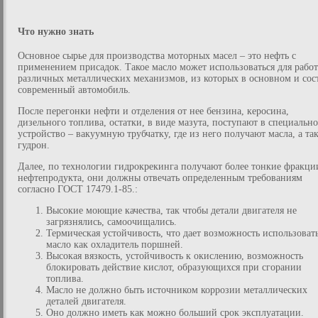
Что нужно знать
Основное сырье для производства моторных масел – это нефть с
применением присадок. Такое масло может использоваться для рабо
различных металлических механизмов, из которых в основном и сос
современный автомобиль.
После перегонки нефти и отделения от нее бензина, керосина,
дизельного топлива, остатки, в виде мазута, поступают в специально
устройство – вакуумную трубчатку, где из него получают масла, а та
гудрон.
Далее, по технологии гидрокрекинга получают более тонкие фракци
нефтепродукта, они должны отвечать определенным требованиям
согласно ГОСТ 17479.1-85.:
Высокие моющие качества, так чтобы детали двигателя не
загрязнялись, самоочищались.
Термическая устойчивость, что дает возможность использоват
масло как охладитель поршней.
Высокая вязкость, устойчивость к окислению, возможность
блокировать действие кислот, образующихся при сгорании
топлива.
Масло не должно быть источником коррозии металлических
деталей двигателя.
Оно должно иметь как можно больший срок эксплуатации.