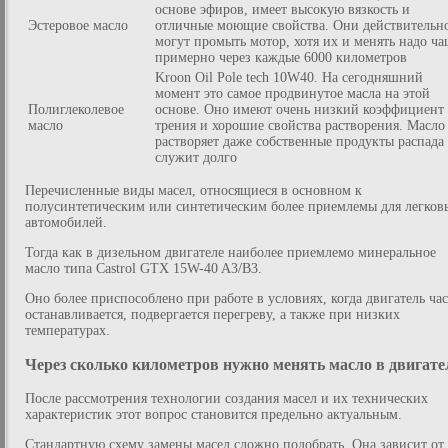
основе эфиров, имеет высокую вязкость и
Эстеровое масло
отличные моющие свойства. Они действительн
могут промыть мотор, хотя их и менять надо ча
примерно через каждые 6000 километров
Kroon Oil Pole tech 10W40. На сегодняшний
момент это самое продвинутое масла на этой
Полиглеколевое
основе. Оно имеют очень низкий коэффициент
масло
трения и хорошие свойства растворения. Масло
растворяет даже собственные продукты распада
служит долго
Перечисленные виды масел, относящиеся в основном к
полусинтетическим или синтетическим более приемлемы для легков
автомобилей.
Тогда как в дизельном двигателе наиболее приемлемо минеральное
масло типа Castrol GTX 15W-40 A3/B3.
Оно более приспособлено при работе в условиях, когда двигатель ча
останавливается, подвергается перегреву, а также при низких
температурах.
Через сколько километров нужно менять масло в двигате
После рассмотрения технологии создания масел и их технических
характеристик этот вопрос становится предельно актуальным.
Стандартную схему замены масел сложно подобрать. Она зависит от