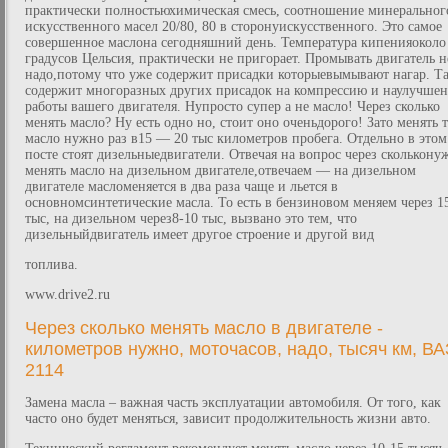
практически полностьюхимическая смесь, соотношение минеральног
искусственного масел 20/80, 80 в сторонуискусственного. Это самое
совершенное маслона сегодняшний день. Температура кипенияоколо
градусов Цельсия, практически не пригорает. Промывать двигатель н
надо,потому что уже содержит присадки которыевымывают нагар. Т
содержит многоразных других присадок на компрессию и наулучше
работы вашего двигателя. Нупросто супер а не масло! Через сколько
менять масло? Ну есть одно но, стоит оно оченьдорого! Зато менять т
масло нужно раз в15 — 20 тыс километров пробега. Отдельно в этом
посте стоят дизельныедвигатели. Отвечая на вопрос через сколькону
менять масло на дизельном двигателе,отвечаем — на дизельном
двигателе масломеняется в два раза чаще и льется в
основномсинтетические масла. То есть в бензиновом меняем через 1
тыс, на дизельном через8-10 тыс, вызвано это тем, что
дизельныйдвигатель имеет другое строение и другой вид
топлива.
www.drive2.ru
Через сколько менять масло в двигателе -
километров нужно, моточасов, надо, тысяч км, ВА
2114
Замена масла – важная часть эксплуатации автомобиля. От того, как
часто оно будет меняться, зависит продолжительность жизни авто.