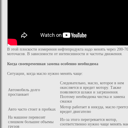
В этой плоскости измерения нефтепродукта надо менять через 200-7
моточасов. В зависимости от интенсивности и частоты движения.
Когда своевременная замена особенно необходима
Ситуации, когда масло нужно менять чаще:
Следовательно, масло, которое в нем
окисляется и вредит мотору. Также
Автомобиль долго
появляются шлаки и загрязнения.
простаивает
Поэтому необходима чистка и замена
смазки
Мотор работает в никуда, масло греетс
Авто часто стоит в пробках
вредит двигателю
На машине перевозят
Из-за этого перегревается мотор,
слишком большие объемы
соответственно нужно чаще менять ма
грузов