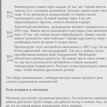
Рекомендуется замена через каждые 10 тыс. км. Однако многое
зависит и от состояния автомобиля. Поэтому замена может быт
ВАЗ
чаще. Если автомобиль подержанный, то замена смазки
2114
производится сразу. В новой машине через 3 км для
первоначального прогона, затем в обычном порядке
Раритетный автомобиль, производство которого прекратилось 
2014 года. Замена масла производится регулярно (как минимум
ВАЗ
через 10 тыс. км) любым видом нефтепродукта. Замену смазки
2107
можно произвести самостоятельно. Однако надо иметь в виду, 
необходимо влить не менее 4 литров масла
Производство этого автомобиля закончилось в 2007 году. Он е
более раритетный, чем предыдущий. Так что в любом случае,
приобретаемая машина будет подержанной. Необходимо
ВАЗ
обязательно промыть двигатель. На замену масла также влияет 
2110
то, как часто используется автомобиль и каким внешним
температурам подвергается. Поэтому лучше производить замен
чаще, чтобы машина прослужила дольше
Это общие рекомендации, соблюдая которые можно продлить срок
службы подержанных автомобилей.
Если измерять в моточасах
Моточасы достаточно призрачная константа. Это количество времени
работы двигателя. Грубо говоря, как работал мотор в течение часа, но
же это не совсем верное определение этого термина.