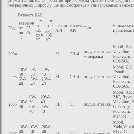
фирмы а лишь малая часть) моторного масла. Для жителей средних
географичных широт лучше присмотреться к универсальных вязкост
Вязкость SAE
зима
лето
всесезон
от
от 0
Бензин
Дизель
Рекоменду
Год
от +25
Тип
-35
до
API
API
производи
до -25
до 0
+35
°C
°C
°C
Mobil, Лук
полусинтетика,
Valvoline,
2004
SJ
CH-4
минералка
Роснефть,
CONSOL
Mobil, ZIC,
10W-
0W-
20W-
Лукойл,
40
30
40
2005
SL
CH-4
полусинтетика
Valvoline,
5W-
5W-
25W-
Роснефть,
40
40
40
CONSOL
Mobil, Xado
0W-
20W-
ZIC, Лукой
10W-
30
40
Valvoline, K
2006
SL
CI
полусинтетика
40
0W-
25W-
G-Energy,
40
40
Роснефть,
Mannol
Mobil,
10W-
0W-
20W-
Xado,Valvol
40
40
40
Kixx, G-