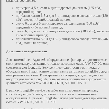
фильтра, составляет:
примерно 4,5 л, если 4-цилиндровый двигатель (125 кВт),
передний привод;
приблизительно 6,5 л для 6-цилиндрового автодвигателя (130
кВт), передний либо полный привод;
около 6,3 л для 6-цилиндрового автодвигателя (160 кВт),
передний либо полный привод;
около 6,5 л, если 6-цилиндровый двигатель (188 кВт), передн
либо полный привод;
приблизительно 8,8 л для 8-цилиндрового автодвигателя (246
кВт), полный привод.
Дизельные автодвигатели
Для автомобилей Ауди А6, оборудованных фильтром – дожигателем
сажи рекомендуется заливать только моторные масла VW 507 00, они
соответствуют LongLife Service и периодичности технического
обслуживания. Недопустимо смешивание автомасел LongLife с друг
моторными смазками. В экстренных ситуациях, когда для долива
отсутствуют масла LongLife, в небольших количествах допускается
доливать автомасла VW 506 00, 506 01, 505 00, 505 01.
В рамках LongLife Service разработаны смазочные материалы,
способствующие более длительным интервалам технического
обслуживания. В рамках LongLife Service рекомендуется применять
смазки VW 506 00, 506 01, 507 00.