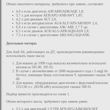
Объем смазочного материала, требуемого при замене, составляет:
4,0 л если двигатели AJP/ARH/ADR/AQE 1,8;
3,7 л для моторов AEB/APU/ANB/AWT 1,8Т;
4,2 л для движков ALT 2,0;
6,0 л если автодвигатели AGA/ALF/APS/ARJ/BDV 2,4;
6,9 л в случае с двигателями AJK/ ARE 2,7 T qu;
6,5 л если движок ACK/ALG/APR/AQD/ASN 2,8;
7,5 л в случае с двигателями ARS/ASG/AQJ/ANK.
Дизельные моторы
Для Audi A6, работающих на ДТ, производителем рекомендовано
использовать такие масла:
Для машин до 1999 года выпуска включительно используют
автомасла 505 00, 505 01.
В случае с автомобилями от 2000 модельного года с LongLife
Service, имеющие букву изготовления Y, применяют смазки 5
00.
Для машин, оборудованных двигателем с форсункой/насосом
115/130 л.с. (85/96 кВт) используют смазки 506 01.
Подбор вязкости производится по схеме 1.
Объем моторного масла, требуемого при замене равен:
3,5 л для двигателей 1,9 TDI AFN/AVG/AJM/AWX/AVF