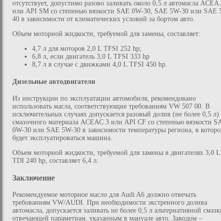
отсутствует, допустимо разово заливать около 0,5 л автомасла ACEA
или API SM со степенью вязкости SAE 0W-30, SAE 5W-30 или SAE 
40 в зависимости от климатических условий за бортом авто.
Объем моторной жидкости, требуемой для замены, составляет:
4,7 л для моторов 2,0 L TFSI 252 hp;
6,8 л, если двигатель 3,0 L TFSI 333 hp
8,7 л в случае с движками 4,0 L TFSI 450 hp.
Дизельные автодвигатели
Из инструкции по эксплуатации автомобиля, рекомендовано
использовать масла, соответствующие требованиям VW 507 00. В
исключительных случаях допускается разовый долив (не более 0,5 л)
смазочного материала ACEAC 3 или API CF со степенью вязкости S
0W-30 или SAE 5W-30 в зависимости температуры региона, в котор
будет эксплуатироваться машина.
Объем моторной жидкости, требуемой для замены в двигателях 3,0 L
TDI 240 hp, составляет 6,4 л.
Заключение
Рекомендуемое моторное масло для Audi A6 должно отвечать
требованиям VW/AUDI. При необходимости экстренного долива
автомасла, допускается заливать не более 0,5 л альтернативной смазк
отвечающей параметрам, указанным в мануале авто. Заводом –