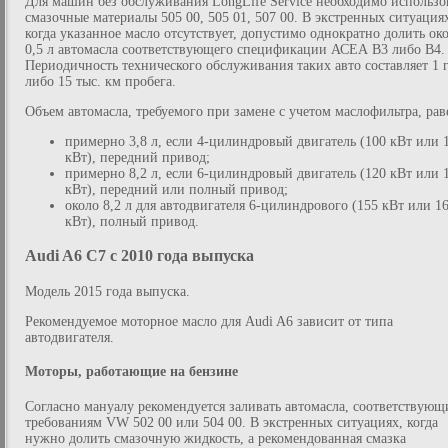
Для машин без обслуживания LongLife Service необходимо использо
смазочные материалы 505 00, 505 01, 507 00. В экстренных ситуация
когда указанное масло отсутствует, допустимо однократно долить ок
0,5 л автомасла соответствующего спецификации АСЕА В3 либо В4.
Периодичность технического обслуживания таких авто составляет 1 
либо 15 тыс. км пробега.
Объем автомасла, требуемого при замене с учетом маслофильтра, рав
примерно 3,8 л, если 4-цилиндровый двигатель (100 кВт или 
кВт), передний привод;
примерно 8,2 л, если 6-цилиндровый двигатель (120 кВт или 
кВт), передний или полный привод;
около 8,2 л для автодвигателя 6-цилиндрового (155 кВт или 1
кВт), полный привод.
Audi A6 C7 c 2010 года выпуска
Модель 2015 года выпуска.
Рекомендуемое моторное масло для Audi A6 зависит от типа
автодвигателя.
Моторы, работающие на бензине
Согласно мануалу рекомендуется заливать автомасла, соответствующ
требованиям VW 502 00 или 504 00. В экстренных ситуациях, когда
нужно долить смазочную жидкость, а рекомендованная смазка