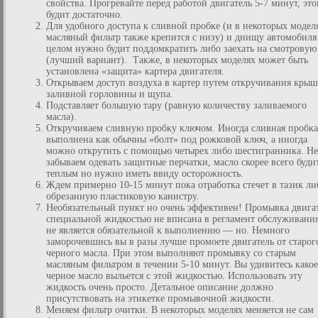
свойства. Прогревайте перед работой двигатель 5-7 минут, это
будит достаточно.
Для удобного доступа к сливной пробке (и в некоторых модел
масляный фильтр также крепится с низу) и днищу автомобиля
целом нужно будит поддомкратить либо заехать на смотровую
(лучший вариант). Также, в некоторых моделях может быть
установлена «защита» картера двигателя.
Открываем доступ воздуха в картер путем откручивания кры
заливной горловины и щупа.
Подставляет большую тару (равную количеству заливаемого
масла).
Откручиваем сливную пробку ключом. Иногда сливная пробка
выполнена как обычны «болт» под рожковой ключ, а иногда
можно открутить с помощью четырех либо шестигранника. Не
забываем одевать защитные перчатки, масло скорее всего буди
теплым но нужно иметь ввиду осторожность.
Ждем примерно 10-15 минут пока отработка стечет в тазик ли
обрезанную пластиковую канистру.
Необязательный пункт но очень эффективен! Промывка двига
специальной жидкостью не вписана в регламент обслуживани
не является обязательной к выполнению — но. Немного
заморочевшись вы в разы лучше промоете двигатель от старог
черного масла. При этом выполняют промывку со старым
масляным фильтром в течении 5-10 минут. Вы удивитесь какое
черное масло выльется с этой жидкостью. Использовать эту
жидкость очень просто. Детальное описание должно
присутствовать на этикетке промывочной жидкости.
Меняем фильтр очитки. В некоторых моделях меняется не сам