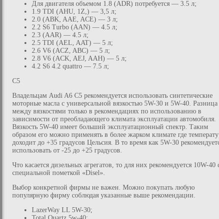
Для двигателя объемом 1.8 (ADR) потребуется — 3.5 л;
1.9 TDI (AHU, 1Z,) — 3,5 л;
2.0 (ABK, AAE, ACE) — 3 л;
2.2 S6 Turbo (AAN) — 4.5 л;
2.3 (AAR) — 4.5 л;
2.5 TDI (AEL, AAT) — 5 л;
2.6 V6 (ACZ, ABC) — 5 л;
2.8 V6 (ACK, AEJ, AAH) — 5 л;
4.2 S6 4.2 quattro — 7.5 л;
C5
Владельцам Audi A6 C5 рекомендуется использовать синтетические
моторные масла с универсальной вязкостью 5W-30 и 5W-40. Разница
между вязкостями только в рекомендациях по использованию в
зависимости от преобладающего климата эксплуатации автомобиля.
Вязкость 5W-40 имеет больший эксплуатационный спектр. Таким
образом его можно применять в более жарком климате где температу
доходит до +35 градусов Цельсия. В то время как 5W-30 рекомендует
использовать от -25 до +25 градусов.
Что касается дизельных агрегатов, то для них рекомендуется 10W-40 
специальной пометкой «Disel».
Выбор конкретной фирмы не важен. Можно покупать любую
популярную фирму соблюдая указанные выше рекомендации.
LazerWay LL 5W-30;
Total Quartz 5w-40;