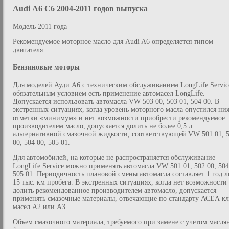
Audi А6 C6 2004-2011 годов выпуска
Модель 2011 года
Рекомендуемое моторное масло для Audi A6 определяется типом
двигателя.
Бензиновые моторы
Для моделей Ауди А6 с техническим обслуживанием LongLife Servic
обязательным условием есть применение автомасел LongLife.
Допускается использовать автомасла VW 503 00, 503 01, 504 00. В
экстренных ситуациях, когда уровень моторного масла опустился ни
отметки «минимум» и нет возможности приобрести рекомендуемое
производителем масло, допускается долить не более 0,5 л
альтернативной смазочной жидкости, соответствующей VW 501 01, 
00, 504 00, 505 01.
Для автомобилей, на которые не распространяется обслуживание
LongLife Service можно применять автомасла VW 501 01, 502 00, 504
505 01. Периодичность плановой смены автомасла составляет 1 год 
15 тыс. км пробега. В экстренных ситуациях, когда нет возможности
долить рекомендованное производителем автомасло, допускается
применять смазочные материалы, отвечающие по стандарту АСЕА кл
масел А2 или А3.
Объем смазочного материала, требуемого при замене с учетом масля