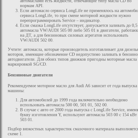
автомаслами есть жидкости, отвечающие типу масла CD по
нормам API.
Если автомасло сервиса LongLife не применялось на автомоби
сервиса LongLife, то при смене моторной жидкости нужно
перепрограммировать Service – индикатор.
Если смазка LongLife отсутствует, допускается заливать до 0,5
автомасла VW/AUDI 505 00 либо 505 01 в двигатели, работаю
на ДТ, а для бензиновых силовых агрегатов использовать
VW/AUDI 502 00.
Учтите: автомасла, которые производитель изготавливает для дизел
моторов, имеющие обозначение CD недопустимо заливать в бензин
автодвигатели. Для обоих типов движков пригодны моторные масла 
маркировкой SG/CD.
Бензиновые двигатели
Рекомендуемое моторное масло для Audi A6 зависит от года выпуска
машины:
Для автомобилей до 1999 года включительно необходимо
использовать автомасла 500 00, 501 01, 502 00.
В случае с авто от 2000 года выпуска с LongLife Service, име
букву изготовления Y, используют автомасла 503 00 с 154 кВт
503 01.
Подбор вязкостных характеристик смазочного материала выполняетс
схеме 1.