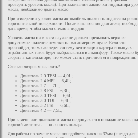
проверить уровень масла). При зажигании лампочки индикатора уро
масла, необходимо долить масло.
При измерении уровня масла автомобиль должен находится на ровн
горизонтальной поверхности. После выключения двигателя, необход
дать время, чтобы масло стекло в поддон.
Уровень масла ни в коем случае не должен превышать верхнее
допустимое значение отметки на масломерном щупе. Если это
произойдет, то масло через систему вентиляции картера и выпуска
отработанных газов будет выбрасываться в атмосферу. Также масло б
сгорать в катализаторе, что может стать причиной его повреждения.
Сколько литров масла лить?
Двигатель 2.0 TFSI — 4,0L;
Двигатель 2.4 MPI — 6,4L;
Двигатель 2.7 — 7L ;
Двигатель 2.8 FSI — 6,3L;
Двигатель 3.0 TFSI — 6,6L;
Двигатель 3.0 TDI — 6,4L;
Двигатель 3.2 FSI — 6,6L;
Двигатель 4.2 — 7,5L;
При замене или доливании масла не допускается попадание масла на
горячий двигатель — опасность пожара.
Для работы по замене масла понадобятся: ключ на 32мм (гнездо для