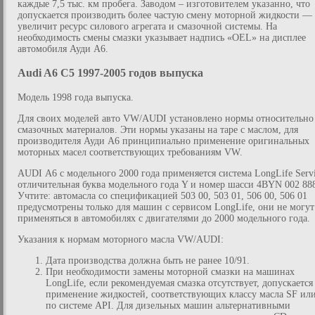
каждые 7,5 тыс. км пробега. Заводом – изготовителем указанно, что
допускается производить более частую смену моторной жидкости — 
увеличит ресурс силового агрегата и смазочной системы. На
необходимость смены смазки указывает надпись «OEL» на дисплее
автомобиля Ауди А6.
Audi A6 C5 1997-2005 годов выпуска
Модель 1998 года выпуска.
Для своих моделей авто VW/AUDI установлено нормы относительно
смазочных материалов. Эти нормы указаны на таре с маслом, для
производителя Ауди А6 принципиально применение оригинальных
моторных масел соответствующих требованиям VW.
AUDI А6 с модельного 2000 года применяется система LongLife Servi
отличительная буква модельного года Y и номер шасси 4BYN 002 88
Учтите: автомасла со спецификацией 503 00, 503 01, 506 00, 506 01
предусмотрены только для машин с сервисом LongLife, они не могут
применяться в автомобилях с двигателями до 2000 модельного года.
Указания к нормам моторного масла VW/AUDI:
Дата производства должна быть не ранее 10/91.
При необходимости замены моторной смазки на машинах
LongLife, если рекомендуемая смазка отсутствует, допускается
применение жидкостей, соответствующих классу масла SF ил
по системе API. Для дизельных машин альтернативными