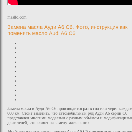
masllo.com
Замена масла Ауди А6 С6. Фото, инструкция как
поменять масло Audi A6 C6
Замена масла в Ауди А6 С6 производится раз в год или через каждые
000 км. Стоит заметить, что автомобильный ряд Ауди А6 серии С6
представлен многими моделями с разным объёмом и модификациям
двигателей, что влияет на замену масла в них.
Мы будем рассматривать пример Ауди А6 C6 с дизельным двигателе