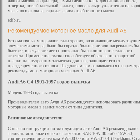
чашки масляного фильтра), 19мм гаечный ключ для сливного болта,
отвертка, новый масляный фильтр, новое кольцо уплотнения на коро
масляного фильтра, тара для слива отработанного масла.
etlib.ru
Рекомендуемое моторное масло для Audi А6
Без смазочных материалов силы трения, возникающие между трущи
элементами мотора, были бы гораздо больше, детали нагревались бы
быстрее, в результате чего произошло бы заклинивание силового
агрегата. Применение смазки способствует образованию защитной
пленки на внутренних элементах движка, защищает его от
преждевременного износа. Предлагаем вам ознакомиться с параметр
рекомендуемого моторного масла для Audi A6.
Audi A6 C4 1991-1997 годов выпуска
Модель 1993 года выпуска.
Производителем авто Ауди А6 рекомендуется использовать различны
моторные масла в зависимости от типа двигателя.
Бензиновые автодвигатели
Согласно инструкции по эксплуатации авто Audi A6 рекомендовано
заливать моторные смазки с вязкостью SAE 10W-30 либо 15W-50,
соответствующие допускам VW500 00 или VW501 01 (Duckhams Q) 