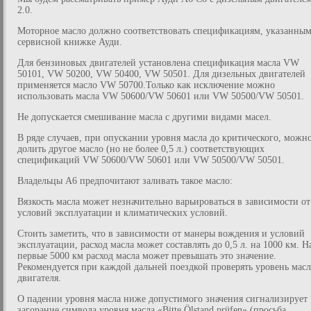
2.0.
Моторное масло должно соответствовать спецификациям, указанным
сервисной книжке Ауди.
Для бензиновых двигателей установлена спецификация масла VW
50101, VW 50200, VW 50400, VW 50501. Для дизельных двигателей
применяется масло VW 50700.Только как исключение можно
использовать масла VW 50600/VW 50601 или VW 50500/VW 50501.
Не допускается смешивание масла с другими видами масел.
В ряде случаев, при опускании уровня масла до критического, можн
долить другое масло (но не более 0,5 л.) соответствующих
спецификаций VW 50600/VW 50601 или VW 50500/VW 50501.
Владельцы А6 предпочитают заливать такое масло:
Вязкость масла может незначительно варьироваться в зависимости от
условий эксплуатации и климатических условий.
Стоить заметить, что в зависимости от манеры вождения и условий
эксплуатации, расход масла может составлять до 0,5 л. на 1000 км. Н
первые 5000 км расход масла может превышать это значение.
Рекомендуется при каждой дальней поездкой проверять уровень масл
двигателя.
О падении уровня масла ниже допустимого значения сигнализирует
загорание символа уровня масла «Bitte Ölstand prüfen» (просьба