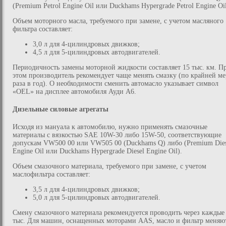
(Premium Petrol Engine Oil или Duckhams Hypergrade Petrol Engine Oil
Объем моторного масла, требуемого при замене, с учетом масляного
фильтра составляет:
3,0 л для 4-цилиндровых движков;
4,5 л для 5-цилиндровых автодвигателей.
Периодичность замены моторной жидкости составляет 15 тыс. км. П
этом производитель рекомендует чаще менять смазку (по крайней ме
раза в год). О необходимости сменить автомасло указывает символ
«OEL» на дисплее автомобиля Ауди А6.
Дизельные силовые агрегаты
Исходя из мануала к автомобилю, нужно применять смазочные
материалы с вязкостью SAE 10W-30 либо 15W-50, соответствующие
допускам VW500 00 или VW505 00 (Duckhams Q) либо (Premium Dies
Engine Oil или Duckhams Hypergrade Diesel Engine Oil).
Объем смазочного материала, требуемого при замене, с учетом
маслофильтра составляет:
3,5 л для 4-цилиндровых движков;
5,0 л для 5-цилиндровых автодвигателей.
Смену смазочного материала рекомендуется проводить через каждые
тыс. Для машин, оснащенных моторами AAS, масло и фильтр меняю