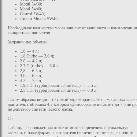
Motul 5w30;
Mobil 5w40;
Castrol 5W40;
Ликви Молли 5W40;
Необходимое количество масла зависит от мощности и комплектаци
конкретного двигателя.
Заправочные объемы
1.8 — 4 л;
1.8 Turbo — 3,0 л;
2.0 — 4.2 л;
2.7 T (turbo) — 6.0 л;
2,8 — 6.5 л;
3.0 — 6,5 л;
4.2 — 7,5 л;
1.9 TDI (турбированный дизель) — 3.5 л;
2.5 TDI (турбированный дизель) — 6.0 л;
Таким образом видно что самый «прожорливый» на масло оказывает
двигатель с объемом 4,2 который единообразие поглотит до 7,5 литр
не дешевого синтетического масла.
C6
Таблица расположенная ниже поможет определить оптимальную
вязкость и даже фирму изготовителя (конечно это не все рыночные