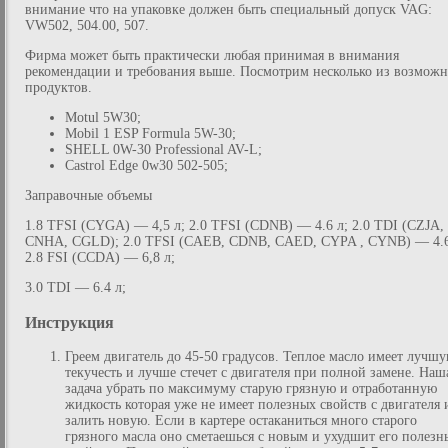
внимание что на упаковке должен быть специальный допуск VAG:
VW502, 504.00, 507.
Фирма может быть практически любая принимая в внимания
рекомендации и требования выше. Посмотрим несколько из возмож
продуктов.
Motul 5W30;
Mobil 1 ESP Formula 5W-30;
SHELL 0W-30 Professional AV-L;
Castrol Edge 0w30 502-505;
Заправочные объемы
1.8 TFSI (CYGA) — 4,5 л; 2.0 TFSI (CDNB) — 4.6 л; 2.0 TDI (CZJA,
CNHA, CGLD); 2.0 TFSI (CAEB, CDNB, CAED, CYPA , CYNB) — 4.6
2.8 FSI (CCDA) — 6,8 л;
3.0 TDI — 6.4 л;
Инструкция
Греем двигатель до 45-50 градусов. Теплое масло имеет лучш
текучесть и лучше стечет с двигателя при полной замене. Наш
задача убрать по максимуму старую грязную и отработанную
жидкость которая уже не имеет полезных свойств с двигателя 
залить новую. Если в картере остаканиться много старого
грязного масла оно сметаешься с новым и ухудшит его полезн