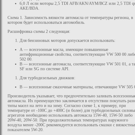
6,0 Л если моторы 2,5 TDI AFB/AKN/AYM/BCZ или 2,5 TDI q
AKE/BDA.
Схема 1. Зависимость вязкости автомасла от температуры региона, в
котором будет использоваться автомобиль.
Расшифровка схемы 2 следующая:
Для бензиновых моторов допускается использовать:
А — всесезонные масла, имеющие повышенные
антифрикционные свойства, соответствующие VW 500 00 либ
502 00.
В — всесезонные автомасла, соответствующие VW 501 01, а т
SF или SG по системе API.
Для турбодизельных движков:
В — всесезонные смазочные материалы, отвечающие VW 505 
Производитель указывает, что предпочтительно заливать всесезонны
автомасла. Их преимущество заключается в отсутствии покупать раз
типы масел на лето и на зиму. Согласно схеме 1, к примеру, при
температуре от -100С до +400С (и более) для турбодизельных силов
агрегатов необходимо использовать автомасла 15W-40, 15W-50 либо
20W-40, 20W-50. При продолжительных температурах наружного
воздуха менее -200С рекомендуется использовать смазки с вязкостн
показателем 5W-20.