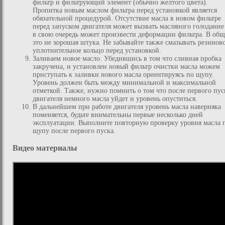
фильтр и фильтрующий элемент (обычно желтого цвета).
Пропитка новым маслом фильтра перед установкой является
обязательной процедурой. Отсутствие масла в новом фильтре
перед запуском двигателя может вызвать масляного голодание
в свою очередь может произвести деформации фильтра. В об
это не хорошая штука. Не забывайте также смазывать резинов
уплотнительное кольцо перед установкой.
Заливаем новое масло. Убедившись в том что сливная пробка
закручена, и установлен новый фильтр очистки масла можем
приступать к заливки нового масла ориентируясь по щупу.
Уровень должен быть между минимальной и максимальной
отметкой. Также, нужно помнить о том что после первого пус
двигателя немного масла уйдет и уровень опуститься.
В дальнейшем при работе двигателя уровень масла наверняка
поменяется, будьте внимательны первые несколько дней
эксплуатации. Выполните повторную проверку уровня масла 
щупу после первого пуска.
Видео материалы