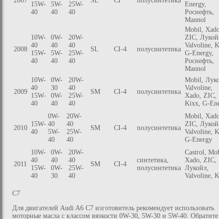
2007
SL
CI
полусинтетика
15W-
5W-
25W-
Energy,
40
40
40
Роснефть,
Mannol
Mobil, Xado
10W-
0W-
20W-
ZIC, Лукой
40
40
40
Valvoline, K
2008
SL
CI-4
полусинтетика
15W-
5W-
25W-
G-Energy,
40
40
40
Роснефть,
Mannol
10W-
0W-
20W-
Mobil, Лук
40
30
40
Valvoline,
2009
SM
CI-4
полусинтетика
15W-
0W-
25W-
Xado, ZIC,
40
40
40
Kixx, G-En
0W-
20W-
Mobil, Xado
15W-
40
40
ZIC, Лукой
2010
SM
CI-4
полусинтетика
40
5W-
25W-
Valvoline, K
40
40
G-Energy
10W-
0W-
20W-
Castrol, Mob
40
40
40
синтетика,
Xado, ZIC,
2011
SM
CI-4
15W-
0W-
25W-
полусинтетика
Лукойл,
40
30
40
Valvoline, 
C7
Для двигателей Audi A6 C7 изготовитель рекомендует использовать
моторные масла с классом вязкости 0W-30, 5W-30 и 5W-40. Обратите