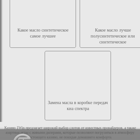
Какое масло синтетическое
Какое масло лучше
самое лучшее
полусинтетическое или
синтетическое
Замена масла в коробке передач
киа спектра
Казино 1Win предлагает широкий выбор слотов от известных провайдеров, а также
азартные игры с живыми дилерами, которые позволяют погрузиться в атмосферу
настоящего казино, не покидая домашнего комфорта.