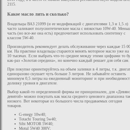
2115.
Какое масло лить и сколько?
Владельцы ВАЗ 21099 (и ее модификаций с двигателями 1,3 и 1,5 л)
часто заливают полусинтетические масла с вязкостью 10W-40. Мень
часть (но все-же она есть) предпочитают использовать синтетику с
классом 5W-40.
Производитель рекомендует делать обслуживание через каждые 15 0
км. На практике владельцы стараются менять моторное масло уже на 
10 тысячах. Если выбрать что-то среднее между этими цифрами то б
как-раз «Золотая середина», но конечно каждый решает для себя сам.
При покупке ориентируйтесь на объем заливки в 4 литры, т.к. двига
единоразово скушает чуть больше 3 литров. Не забывайте оставить
минимум 0,5 литры на ежедневный мониторинг и при необходимос
доливку уровня в двигателе.
Выбор какой-то определенной фирмы не принципиален, для «Девян
девятой» можно покупать как масла среднего ценового диапазона та
низкого. Вот некоторые из большого числа продаваемых сегодня
товаров.
G-enegy 10w40;
Totachi Touring 5w40;
Sibi MOTOR 5W40;
Motul 5W40 300V;