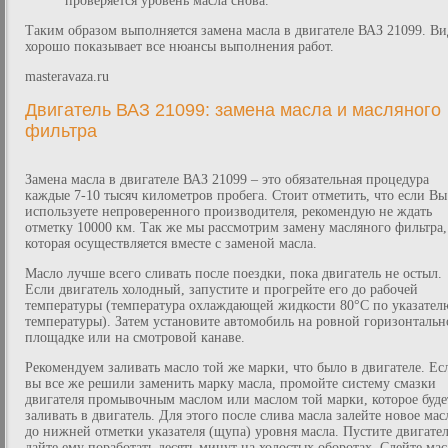
проверяется уровень масла снова.
Таким образом выполняется замена масла в двигателе ВАЗ 21099. Ви
хорошо показывает все нюансы выполнения работ.
masteravaza.ru
Двигатель ВАЗ 21099: замена масла и масляного
фильтра
Замена масла в двигателе ВАЗ 21099 – это обязательная процедура
каждые 7-10 тысяч километров пробега. Стоит отметить, что если Вы
используете непроверенного производителя, рекомендую не ждать
отметку 10000 км. Так же мы рассмотрим замену масляного фильтра,
которая осуществляется вместе с заменой масла.
Масло лучше всего сливать после поездки, пока двигатель не остыл.
Если двигатель холодный, запустите и прогрейте его до рабочей
температуры (температура охлаждающей жидкости 80°С по указател
температуры). Затем установите автомобиль на ровной горизонтальн
площадке или на смотровой канаве.
Рекомендуем заливать масло той же марки, что было в двигателе. Ес
вы все же решили заменить марку масла, промойте систему смазки
двигателя промывочным маслом или маслом той марки, которое буде
заливать в двигатель. Для этого после слива масла залейте новое мас
до нижней отметки указателя (щупа) уровня масла. Пустите двигател
дайте ему поработать десять минут на холостых оборотах. Слейте мас