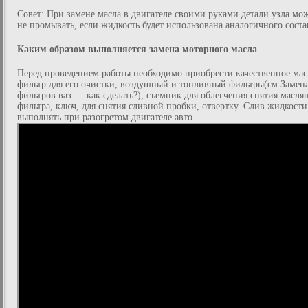
Совет: При замене масла в двигателе своими руками детали узла мо
не промывать, если жидкость будет использована аналогичного соста
Каким образом выполняется замена моторного масла
Перед проведением работы необходимо приобрести качественное мас
фильтр для его очистки, воздушный и топливный фильтры(см.Замен
фильтров ваз — как сделать?), съемник для облегчения снятия масля
фильтра, ключ, для снятия сливной пробки, отвертку. Слив жидкости
выполнять при разогретом двигателе авто.