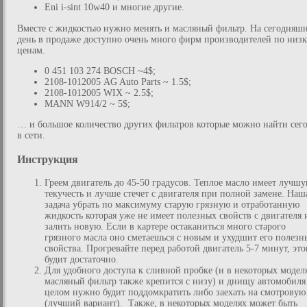
Eni i-sint 10w40 и многие другие.
Вместе с жидкостью нужно менять и масляный фильтр. На сегодняш
день в продаже доступно очень много фирм производителей по низ
ценам.
0 451 103 274 BOSCH ~4$;
2108-1012005 AG Auto Parts ~ 1.5$;
2108-1012005 WIX ~ 2.5$;
MANN W914/2 ~ 5$;
… и большое количество других фильтров которые можно найти сег
в сети.
Инструкция
Греем двигатель до 45-50 градусов. Теплое масло имеет лучш
текучесть и лучше стечет с двигателя при полной замене. Наш
задача убрать по максимуму старую грязную и отработанную
жидкость которая уже не имеет полезных свойств с двигателя 
залить новую. Если в картере остаканиться много старого
грязного масла оно сметаешься с новым и ухудшит его полезн
свойства. Прогревайте перед работой двигатель 5-7 минут, это
будит достаточно.
Для удобного доступа к сливной пробке (и в некоторых модел
масляный фильтр также крепится с низу) и днищу автомобиля
целом нужно будит поддомкратить либо заехать на смотровую
(лучший вариант). Также, в некоторых моделях может быть