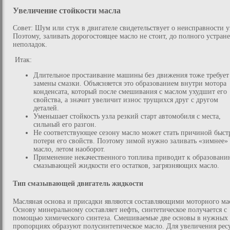
Увеличение стойкости масла
Совет: Шум или стук в двигателе свидетельствует о неисправности у
Поэтому, заливать дорогостоящее масло не стоит, до полного устран
неполадок.
Итак:
Длительное простаивание машины без движения тоже требует
замены смазки. Объясняется это образованием внутри мотора
конденсата, который после смешивания с маслом ухудшит его
свойства, а значит увеличит износ трущихся друг с другом
деталей.
Уменьшает стойкость узла резкий старт автомобиля с места,
сильный его разгон.
Не соответствующее сезону масло может стать причиной быст
потери его свойств. Поэтому зимой нужно заливать «зимнее»
масло, летом наоборот.
Применение некачественного топлива приводит к образовани
смазывающей жидкости его остатков, загрязняющих масло.
Тип смазывающей двигатель жидкости
Масляная основа и присадки являются составляющими моторного ма
Основу минеральному составляет нефть, синтетическое получается с
помощью химического синтеза. Смешиваемые две основы в нужных
пропорциях образуют полусинтетическое масло. Для увеличения рес