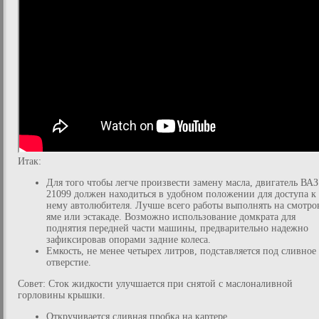
Итак:
Для того чтобы легче произвести замену масла, двигатель ВАЗ
21099 должен находиться в удобном положении для доступа к
нему автолюбителя. Лучше всего работы выполнять на смотро
яме или эстакаде. Возможно использование домкрата для
поднятия передней части машины, предварительно надежно
зафиксировав опорами задние колеса.
Емкость, не менее четырех литров, подставляется под сливное
отверстие.
Совет: Сток жидкости улучшается при снятой с маслоналивной
горловины крышки.
Откручивается сливная пробка на картере.