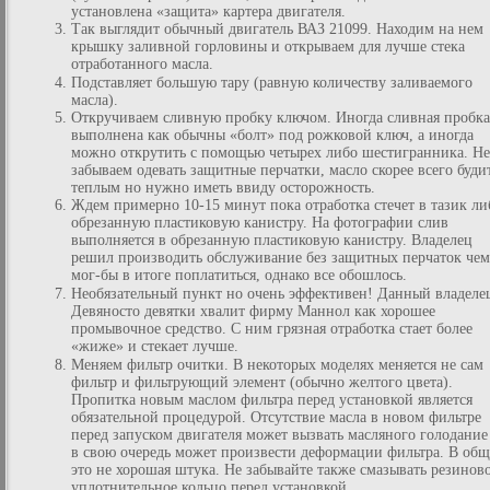
установлена «защита» картера двигателя.
Так выглядит обычный двигатель ВАЗ 21099. Находим на нем
крышку заливной горловины и открываем для лучше стека
отработанного масла.
Подставляет большую тару (равную количеству заливаемого
масла).
Откручиваем сливную пробку ключом. Иногда сливная пробка
выполнена как обычны «болт» под рожковой ключ, а иногда
можно открутить с помощью четырех либо шестигранника. Не
забываем одевать защитные перчатки, масло скорее всего буди
теплым но нужно иметь ввиду осторожность.
Ждем примерно 10-15 минут пока отработка стечет в тазик ли
обрезанную пластиковую канистру. На фотографии слив
выполняется в обрезанную пластиковую канистру. Владелец
решил производить обслуживание без защитных перчаток чем
мог-бы в итоге поплатиться, однако все обошлось.
Необязательный пункт но очень эффективен! Данный владеле
Девяносто девятки хвалит фирму Маннол как хорошее
промывочное средство. С ним грязная отработка стает более
«жиже» и стекает лучше.
Меняем фильтр очитки. В некоторых моделях меняется не сам
фильтр и фильтрующий элемент (обычно желтого цвета).
Пропитка новым маслом фильтра перед установкой является
обязательной процедурой. Отсутствие масла в новом фильтре
перед запуском двигателя может вызвать масляного голодание
в свою очередь может произвести деформации фильтра. В об
это не хорошая штука. Не забывайте также смазывать резинов
уплотнительное кольцо перед установкой.