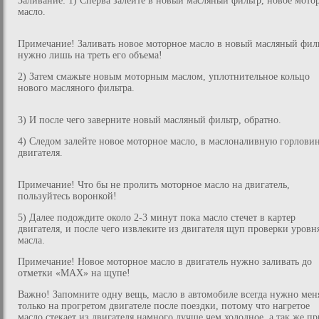
Заливание: 1) Сперва залейте в новый масляный фильтр, новое мото
масло.
Примечание! Заливать новое моторное масло в новый масляный филь
нужно лишь на треть его объема!
2) Затем смажьте новым моторным маслом, уплотнительное кольцо
нового масляного фильтра.
3) И после чего заверните новый масляный фильтр, обратно.
4) Следом залейте новое моторное масло, в маслоналивную горлови
двигателя.
Примечание! Что бы не пролить моторное масло на двигатель,
пользуйтесь воронкой!
5) Далее подождите около 2-3 минут пока масло стечет в картер
двигателя, и после чего извлеките из двигателя щуп проверки уровн
масла.
Примечание! Новое моторное масло в двигатель нужно заливать до
отметки «MAX» на щупе!
Важно! Запомните одну вещь, масло в автомобиле всегда нужно мен
только на прогретом двигателе после поездки, потому что нагретое
масло стекает из двигателя намного лучше чем холодное, а так же пр