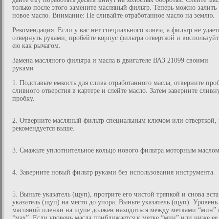
только после этого замените масляный фильтр. Теперь можно залить
новое масло. Внимание: Не сливайте отработанное масло на землю.
Рекомендация: Если у вас нет специального ключа, а фильтр не удает
отвернуть руками, пробейте корпус фильтра отверткой и воспользуйт
ею как рычагом.
Замена масляного фильтра и масла в двигателе ВАЗ 21099 своими
руками
1. Подставьте емкость для слива отработанного масла, отверните про
сливного отверстия в картере и слейте масло. Затем заверните слив
пробку.
2. Отверните масляный фильтр специальным ключом или отверткой, 
рекомендуется выше.
3. Смажьте уплотнительное кольцо нового фильтра моторным маслом
4. Заверните новый фильтр руками без использования инструмента.
5. Выньте указатель (щуп), протрите его чистой тряпкой и снова вста
указатель (щуп) на место до упора. Выньте указатель (щуп). Уровень
масляной пленки на щупе должен находиться между метками “мин” 
“мах”. Если уровень масла приближается к метке “мин” или ниже ее