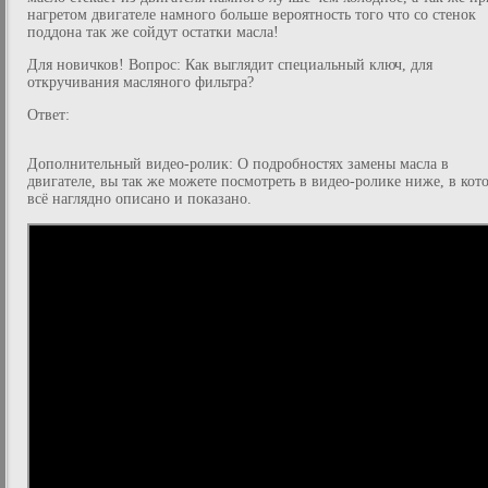
нагретом двигателе намного больше вероятность того что со стенок
поддона так же сойдут остатки масла!
Для новичков! Вопрос: Как выглядит специальный ключ, для
откручивания масляного фильтра?
Ответ:
Дополнительный видео-ролик: О подробностях замены масла в
двигателе, вы так же можете посмотреть в видео-ролике ниже, в кот
всё наглядно описано и показано.