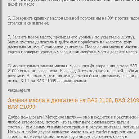
долейте масло.
6. Поверните крышку маслоналивной горловины на 90° против часо
стрелки и снимите ее.
7. Залейте новое масло, проверяя его уровень по указателю (щупу).
Затем пустите двигатель и дайте ему поработать на холостом ходу
несколько минут. Остановите двигатель. После слива масла в маслян
картер проверьте уровень масла и при необходимости долейте масло.
Самостоятельная замена масла и масляного фильтра в двигателе ВАЗ
21099 успешно завершена. Наслаждайтесь поездкой на своей любим
ласточке. Напомним, что последняя статья была про замену сальника
штока КПП на ВАЗ 21099 своими руками.
vazgarage.ru
Замена масла в двигателе на ВАЗ 2108, ВАЗ 2109
ВАЗ 21099
Добро пожаловать! Моторное масло — оно находится в практически
любом автомобиле, потому что за счёт него смазываются детали
системы, тем самым уменьшается трение и ресурс двигателя повышае
Но как и любое другое вещёство масло так же требует периодичной
замены, но к сожалению не все люди знают как менять масло в