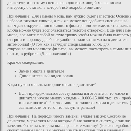
двигателе, и поэтому специально для таких людей мы написали
интересную статью, в которой всё подробно описано.
Примечание! Для замены масла, вам нужно будет запастись: Основн
набором гаечных ключей, а так же может понадобится специальный
ключ для откручивания масляного фильтра или же вместо специальн
ключа можно будет воспользоваться толстой отвёрткой. Ещё для зам
масла, возьмите с собой чистую тряпку чтобы можно было вытереть 
от грязи и воронку для более удобного заливания масла в двигатель
автомобиля! (О том как выглядит специальный ключ, для
откручивания масляного фильтра, вы можете посмотреть в самом ни
статьи, в рубрике «Для новичков!»)
Краткое содержание:
Замена масла в двигателе
Дополнительный видео-ролик
Когда нужно менять моторное масло в двигателе?
Если придерживаться совету завода изготовителя, то масло в
двигателе нужно менять каждые «10.000-15.000 тыс. км» пробе
или же после «1-2 лет» с момента заливки масла в двигатель. 
зависимости от того что наступит раньше)
Примечание! На периодичность замены, влияет так же: Состояние
двигателя, марка того масла которые было залито в систему, а так же
качество бензина которым вы заправляете машину! (Более подробно 
сроках замены масла, вы можете узнать из статьи под названием: