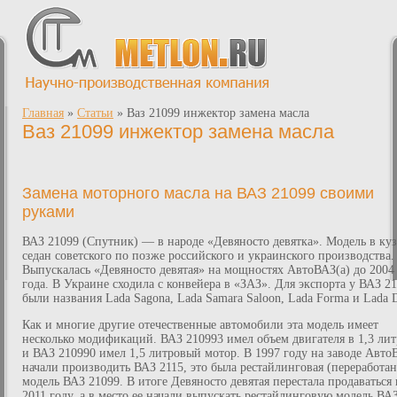
Главная
»
Статьи
»
Ваз 21099 инжектор замена масла
Ваз 21099 инжектор замена масла
Замена моторного масла на ВАЗ 21099 своими
руками
ВАЗ 21099 (Спутник) — в народе «Девяносто девятка». Модель в ку
седан советского по позже российского и украинского производства.
Выпускалась «Девяносто девятая» на мощностях АвтоВАЗ(а) до 2004
года. В Украине сходила с конвейера в «ЗАЗ». Для экспорта у ВАЗ 2
были названия Lada Sagona, Lada Samara Saloon, Lada Forma и Lada D
Как и многие другие отечественные автомобили эта модель имеет
несколько модификаций. ВАЗ 210993 имел объем двигателя в 1,3 ли
и ВАЗ 210990 имел 1,5 литровый мотор. В 1997 году на заводе Авто
начали производить ВАЗ 2115, это была рестайлинговая (переработан
модель ВАЗ 21099. В итоге Девяносто девятая перестала продаваться 
2011 году, а в место ее начали выпускать рестайлинговую модель ВА