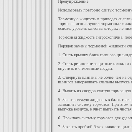
Предупреждение
Использовать повторно слитую тормозну
Тормозную жидкость в приводах сцеплени
тормозов используются тормозные жидко
основе, уровень качества которых не ни
Тормозная жидкость гигроскопична, поэт
Порядок замены тормозной жидкости с
1. Снять крышку бачка главного цилиндр
2. Снять резиновые защитные колпачки 
опустить в стеклянные сосуды.
3. Отвернуть клапаны не более чем на о
шлангов заворачивать клапаны выпуска 
4. Вылить из сосудов слитую тормозную 
5. Залить свежую жидкость в бачок глав
заполнить систему тормозов. При этом н
выпуска воздуха, начнет вытекать чистая
6. Прокачать систему тормозов для удален
7. Закрыть пробкой бачок главного цили