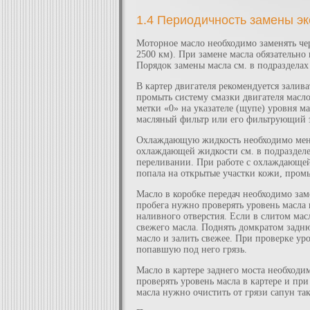
1.4 Периодичность замены э
Моторное масло необходимо заменять чер
2500 км). При замене масла обязательно
Порядок замены масла см. в подразделах 2.
В картер двигателя рекомендуется залив
промыть систему смазки двигателя маслом
метки «0» на указателе (щупе) уровня ма
масляный фильтр или его фильтрующий э
Охлаждающую жидкость необходимо менять
охлаждающей жидкости см. в подразделе 
переливании. При работе с охлаждающей
попала на открытые участки кожи, пром
Масло в коробке передач необходимо заме
пробега нужно проверять уровень масла 
наливного отверстия. Если в слитом масл
свежего масла. Поднять домкратом задню
масло и залить свежее. При проверке уро
попавшую под него грязь.
Масло в картере заднего моста необходим
проверять уровень масла в картере и пр
масла нужно очистить от грязи сапун так