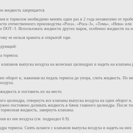
ю жидкость запрещается.
я и тормозов необходимо менять один раз в 2 года независимо от проб
сти отечественного производства «Роса», «Роса–3», «Томь», «Нева» или
же DOT–3. Использовать жидкости других марок, особенно жидкости на н
ому ее нельзя хранить в открытой таре.
ледующий:
а тормоза.
с клапанов выпуска воздуха на колесных цилиндрах и надеть на клапаны
дин оборот и, нажимая на педаль тормоза до упора, слить жидкость. По 
воздуха.
жидкость и поставить их на место.
ного цилиндра, отвернуть все клапаны выпуска воздуха на один оборот и,
ужно постоянно доливать жидкость в бачок главного цилиндра. После то
 тормозная жидкость, завернуть клапаны.
ия из нее воздуха (см. подраздел 6.9).
ндра тормоза. Снять шланги с клапанов выпуска воздуха и надеть на них