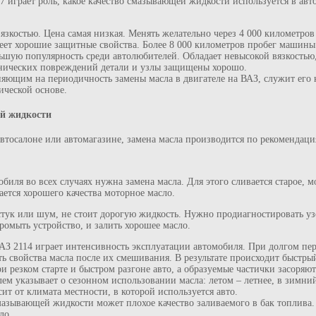
7 играет роль, какое качество смазывающей жидкости используется в ав
зкостью. Цена самая низкая. Менять желательно через 4 000 километров
еет хорошие защитные свойства. Более 8 000 километров пробег машины 
ьшую популярность среди автолюбителей. Обладает невысокой вязкостью,
анических повреждений детали и узлы защищены хорошо.
яющим на периодичность замены масла в двигателе на ВАЗ, служит его 
ической основе.
й жидкости
автосалоне или автомагазине, замена масла производится по рекомендац
иля во всех случаях нужна замена масла. Для этого сливается старое, м
ается хорошего качества моторное масло.
стук или шум, не стоит дорогую жидкость. Нужно продиагностировать уз
ромыть устройство, и залить хорошее масло.
АЗ 2114 играет интенсивность эксплуатации автомобиля. При долгом пер
ь свойства масла после их смешивания. В результате происходит быстры
и резком старте и быстром разгоне авто, а образуемые частички засоря
ем указывает о сезонном использовании масла: летом – летнее, в зимни
ит от климата местности, в которой используется авто.
зывающей жидкости может плохое качество заливаемого в бак топлива. 
ло.