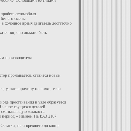
томобиле. Основными ее типами
 пробега автомобиля.
без его смены.
 в холодное время двигатель достаточно
качество, оно должно быть
иям производителя.
отор промывается, ставится новый
ел, узнать причину поломки, если
иоде простаивания в узле образуется
й износ трущихся деталей.
ют смазывающую жидкость.
й период – зимнее. На ВАЗ 2107
Остатки, не сгоревшего до конца