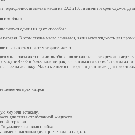
 периодичность замена масла на ВАЗ 2107, а значит и срок службы двиг
 автомобиля
полняться одним из двух способов:
 передач. В этом случае масло сливается, заливается жидкость для промы
рое и заливается новое моторное масло.
дится на новом авто или автомобиле после капитального ремонта через 3
з каждые 4 000 и более километров, в зависимости от свойств жидкости.
стальное на доливку. Масло меняется на горячем двигателе, для того чтоб
е менее четырех литров;
ую яму или эстакаду.
кость для слива отработанной жидкости.
ивной горловины.
7» удаляется сливная пробка.
чивается масляный фильтр, как видно на фото.