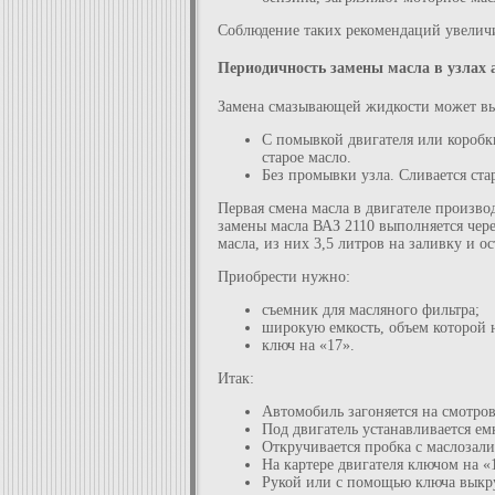
Соблюдение таких рекомендаций увеличит
Периодичность замены масла в узлах
Замена смазывающей жидкости может вы
С помывкой двигателя или коробки
старое масло.
Без промывки узла. Сливается ста
Первая смена масла в двигателе произво
замены масла ВАЗ 2110 выполняется чере
масла, из них 3,5 литров на заливку и о
Приобрести нужно:
съемник для масляного фильтра;
широкую емкость, объем которой н
ключ на «17».
Итак:
Автомобиль загоняется на смотров
Под двигатель устанавливается ем
Откручивается пробка с маслозал
На картере двигателя ключом на «1
Рукой или с помощью ключа выкру