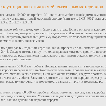
ксплуатационных жидкостей, смазочных материалов
ез каждые 10 000 км пробега. У нового автомобиля необходимо заменить
 нужно установить новый масляный фильтр (двигатель ЗМЗ–4062) или ег
3.2, 2.3.2.2 и 2.3.3.3.
ать масло той же марки, что и было в двигателе. Если заливают масло д
 той марки, которое будет залито в двигатель. Для этого слить старое м
сла. Запустить двигатель и дать ему поработать на холостом ходу пример
лемент и залить свежее масло.
 один раз в 2 года или через 60 000 км пробега (в зависимости от тог
2.4.4. Следует иметь в виду, что охлаждающая жидкость ядовита, поэтом
 жидкостью рекомендуется пользоваться защитными очками, не курить 
ыть их водой с мылом.
нять через 60 000 км пробега. Порядок замены масла см. в подразделах 3.
в коробке передач и при необходимости доливать. Уровень масла в карте
е есть металлические частицы или оно очень грязное, следует промыть кор
ю часть автомобиля. Запустить двигатель и, включив первую передачу, да
вня масла нужно очистить поверхность сапуна от грязи и несколько раз 
о менять через 60 000 км пробега. Масло заменяют так же, как в коробке
и необходимости доливать. Уровень масла должен доходить до края налив
 же, как это делали для коробки передач.