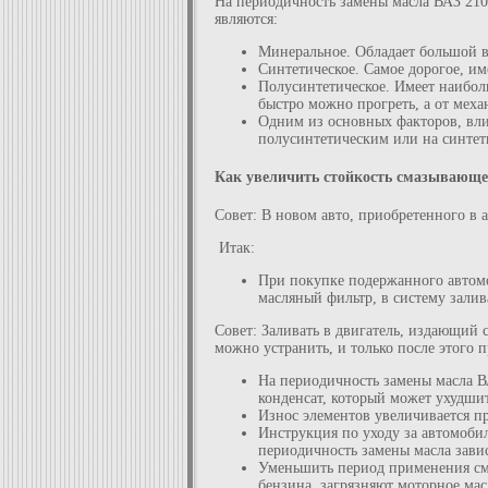
На периодичность замены масла ВАЗ 210
являются:
Минеральное. Обладает большой вя
Синтетическое. Самое дорогое, им
Полусинтетическое. Имеет наибол
быстро можно прогреть, а от мех
Одним из основных факторов, вли
полусинтетическим или на синтет
Как увеличить стойкость смазывающе
Совет: В новом авто, приобретенного в 
Итак:
При покупке подержанного автомоб
масляный фильтр, в систему залив
Совет: Заливать в двигатель, издающий 
можно устранить, и только после этого п
На периодичность замены масла В
конденсат, который может ухудшит
Износ элементов увеличивается пр
Инструкция по уходу за автомобил
периодичность замены масла завис
Уменьшить период применения сма
бензина, загрязняют моторное мас