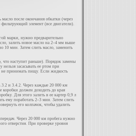
 масло после окончания обкатки (через
о фильтрующий элемент (все двигатели).
ругой марки, нужно предварительно
асло, залить новое масло на 2–4 мм выше
но 10 мин. Затем слить масло, заменить
о, что наступит раньше). Порядок замены
у нельзя засасывать ее ртом при
и не принимать пищу. Если жидкость
3.2 и 3.4.2. Через каждые 20 000 км
ре коробки должен доходить до края
обку. Для этого залить в ее картер 0,9 л
ть ему поработать 2–3 мин. Затем слить
повернуть его колпачок, чтобы удалить
 передач. Через 20 000 км пробега нужно
ного отверстия. При проверке уровня