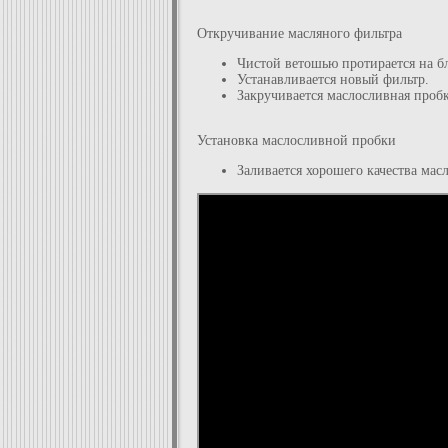
Откручивание масляного фильтра
Чистой ветошью протирается на б
Устанавливается новый фильтр.
Закручивается маслосливная пробк
Установка маслосливной пробки
Заливается хорошего качества масл