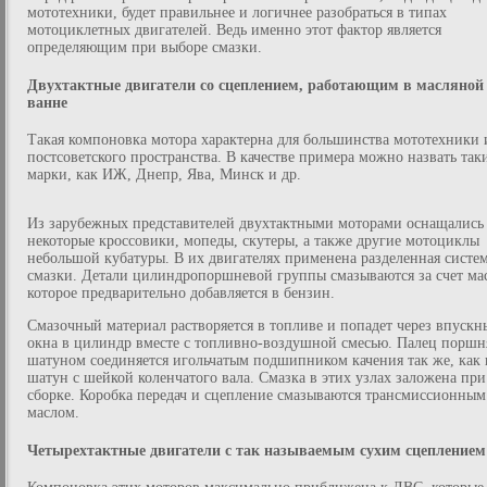
мототехники, будет правильнее и логичнее разобраться в типах
мотоциклетных двигателей. Ведь именно этот фактор является
определяющим при выборе смазки.
Двухтактные двигатели со сцеплением, работающим в масляной
ванне
Такая компоновка мотора характерна для большинства мототехники 
постсоветского пространства. В качестве примера можно назвать так
марки, как ИЖ, Днепр, Ява, Минск и др.
Из зарубежных представителей двухтактными моторами оснащались
некоторые кроссовики, мопеды, скутеры, а также другие мотоциклы
небольшой кубатуры. В их двигателях применена разделенная систе
смазки. Детали цилиндропоршневой группы смазываются за счет мас
которое предварительно добавляется в бензин.
Смазочный материал растворяется в топливе и попадет через впускн
окна в цилиндр вместе с топливно-воздушной смесью. Палец поршн
шатуном соединяется игольчатым подшипником качения так же, как 
шатун с шейкой коленчатого вала. Смазка в этих узлах заложена при
сборке. Коробка передач и сцепление смазываются трансмиссионным
маслом.
Четырехтактные двигатели с так называемым сухим сцеплением