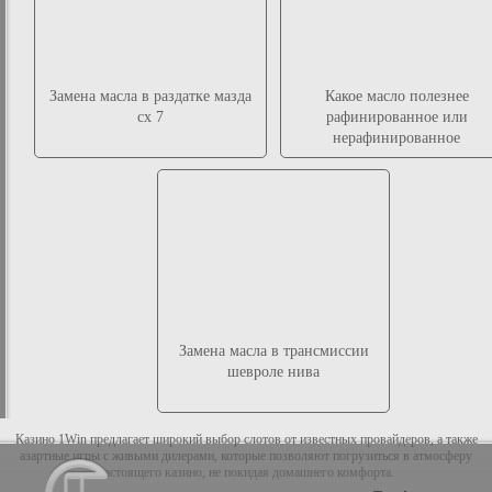
Замена масла в раздатке мазда
Какое масло полезнее
сх 7
рафинированное или
нерафинированное
Замена масла в трансмиссии
шевроле нива
Казино 1Win предлагает широкий выбор слотов от известных провайдеров, а также
азартные игры с живыми дилерами, которые позволяют погрузиться в атмосферу
настоящего казино, не покидая домашнего комфорта.