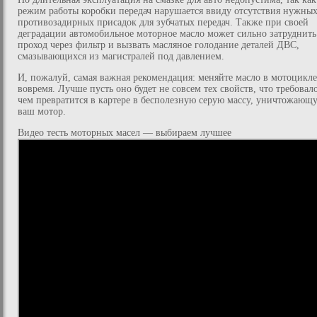
режим работы коробки передач нарушается ввиду отсутствия нужны
противозадирных присадок для зубчатых передач. Также при своей
деградации автомобильное моторное масло может сильно затруднить
проход через фильтр и вызвать масляное голодание деталей ДВС,
смазывающихся из магистралей под давлением.
И, пожалуй, самая важная рекомендация: меняйте масло в мотоцикле
вовремя. Лучше пусть оно будет не совсем тех свойств, что требовало
чем превратится в картере в бесполезную серую массу, уничтожающ
ваш мотор.
Видео тесть моторных масел — выбираем лучшее