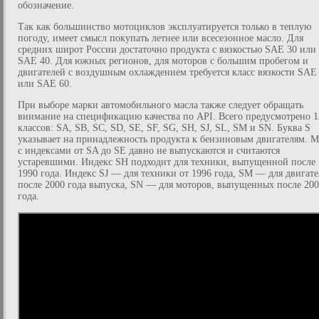
обозначение.
Так как большинство мотоциклов эксплуатируется только в теплую
погоду, имеет смысл покупать летнее или всесезонное масло. Для
средних широт России достаточно продукта с вязкостью SAE 30 или
SAE 40. Для южных регионов, для моторов с большим пробегом и
двигателей с воздушным охлаждением требуется класс вязкости SAE
или SAE 60.
При выборе марки автомобильного масла также следует обращать
внимание на спецификацию качества по API. Всего предусмотрено 1
классов: SA, SB, SC, SD, SE, SF, SG, SH, SJ, SL, SM и SN. Буква S
указывает на принадлежность продукта к бензиновым двигателям. М
с индексами от SA до SE давно не выпускаются и считаются
устаревшими. Индекс SH подходит для техники, выпущенной после
1990 года. Индекс SJ — для техники от 1996 года, SM — для двигат
после 2000 года выпуска, SN — для моторов, выпущенных после 20
года.