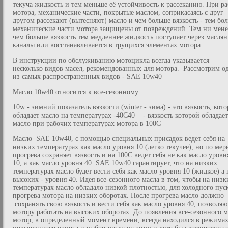
текуча жидкость и тем меньше её устойчивость к рассеканию. При ра
мотора, механические части, покрытые маслом, соприкасаясь с друг
другом рассекают (вытесняют) масло и чем больше вязкость - тем бо
механические части мотора защищены от повреждений. Тем ни мене
чем больше вязкость тем медленнее жидкость поступает через масля
каналы или восстанавливается в трущихся элементах мотора.
В инструкции по обслуживанию мотоцикла всегда указывается
несколько видов масел, рекомендованных для мотора. Рассмотрим о
из самых распространенных видов - SAE 10w40
Масло 10w40 относится к все-сезонному
10w - зимний показатель вязкости (winter - зима) - это вязкость, кот
обладает масло на температурах -40C40 - вязкость которой обладает
масло при рабочих температурах мотора в 100C
Масло SAE 10w40, с помощью специальных присадок ведет себя на
низких температурах как масло уровня 10 (легко текучее), но по мер
прогрева сохраняет вязкость и на 100C ведет себя не как масло уровн
10, а как масло уровня 40. SAE 10w40 гарантирует, что на низких
температурах масло будет вести себя как масло уровня 10 (жидкое) а 
высоких - уровня 40. Идея все-сезонного масла в том, чтобы на низк
температурах масло обладало низкой плотностью, для холодного пус
прогрева мотора на низких оборотах. После прогрева масло должно
сохранять свою вязкость и вести себя как масло уровня 40, позволя
мотору работать на высоких оборотах. До появления все-сезонного м
мотор, в определенный момент времени, всегда находился в режима