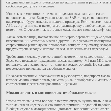
сегодня многие модели руководств по эксплуатации и ремонту есть 
свободном доступе в интернете.
Узнав, какое мотоциклетное масло подходит вам, запоминаем его
основные свойства. Если указан класс по SAE, то здесь основными
параметрами будут вязкость и наличие присадок. Если известен клас
API, смотрим индекс и находим его расшифровку в любом надежно
источнике. Отечественные моторные масла имеют свою классифика
Также есть таблицы, позволяющие примерно перевести индекс одно
классификации моторных масел в другую. Но в условиях насыщенно
современного рынка лучше приобретать конкретно ту смазку, котора
предусмотрена заводом-изготовителем, и не заниматься переводом.
Требования к смазке у отечественной мототехники существенно ниж
Здесь есть несколько подходящим масел, например, М8 или М10, кот
используются в зависимости от климатических условий. Но сегодня
повсеместно применяются зарубежные аналоги.
По характеристикам, обозначенным в руководстве, подбираем масло,
которое можно использовать для мотоцикла, приобретаем и меняем е
соответствии с регламентированными сроками.
Можно ли лить в мотоцикл автомобильное масло
Чтобы ответить на этот вопрос, в первую очередь нужно знать: о как
типе двигателя идет речь и что явилось причиной подобной надобно
В общем случае в мотоциклетный двигатель вне зависимости от его