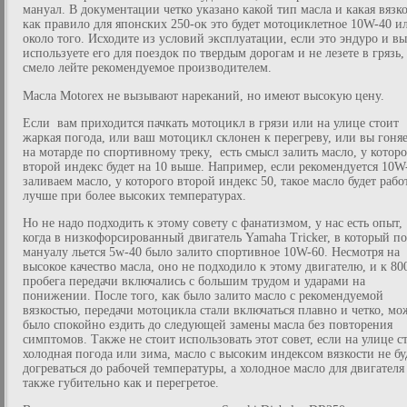
мануал. В документации четко указано какой тип масла и какая вязко
как правило для японских 250-ок это будет мотоциклетное 10W-40 и
около того. Исходите из условий эксплуатации, если это эндуро и вы
используете его для поездок по твердым дорогам и не лезете в грязь,
смело лейте рекомендуемое производителем.
Масла Motorex не вызывают нареканий, но имеют высокую цену.
Если вам приходится пачкать мотоцикл в грязи или на улице стоит
жаркая погода, или ваш мотоцикл склонен к перегреву, или вы гоняе
на мотарде по спортивному треку, есть смысл залить масло, у котор
второй индекс будет на 10 выше. Например, если рекомендуется 10W
заливаем масло, у которого второй индекс 50, такое масло будет рабо
лучше при более высоких температурах.
Но не надо подходить к этому совету с фанатизмом, у нас есть опыт,
когда в низкофорсированный двигатель Yamaha Tricker, в который по
мануалу льется 5w-40 было залито спортивное 10W-60. Несмотря на
высокое качество масла, оно не подходило к этому двигателю, и к 80
пробега передачи включались с большим трудом и ударами на
понижении. После того, как было залито масло с рекомендуемой
вязкостью, передачи мотоцикла стали включаться плавно и четко, м
было спокойно ездить до следующей замены масла без повторения
симптомов. Также не стоит использовать этот совет, если на улице с
холодная погода или зима, масло с высоким индексом вязкости не бу
догреваться до рабочей температуры, а холодное масло для двигателя
также губительно как и перегретое.