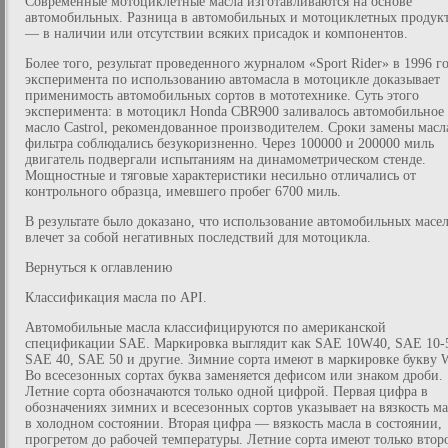
Современные мотоциклетные масла изготавливаются на основе
автомобильных. Разница в автомобильных и мотоциклетных продук
— в наличии или отсутствии всяких присадок и компонентов.
Более того, результат проведенного журналом «Sport Rider» в 1996 г
эксперимента по использованию автомасла в мотоцикле доказывает
применимость автомобильных сортов в мототехнике. Суть этого
эксперимента: в мотоцикл Honda CBR900 заливалось автомобильное
масло Castrol, рекомендованное производителем. Сроки замены масл
фильтра соблюдались безукоризненно. Через 100000 и 200000 миль
двигатель подвергали испытаниям на динамометрическом стенде.
Мощностные и тяговые характеристики несильно отличались от
контрольного образца, имевшего пробег 6700 миль.
В результате было доказано, что использование автомобильных масел
влечет за собой негативных последствий для мотоцикла.
Вернуться к оглавлению
Классификация масла по API.
Автомобильные масла классифицируются по американской
спецификации SAE. Маркировка выглядит как SAE 10W40, SAE 10-
SAE 40, SAE 50 и другие. Зимние сорта имеют в маркировке букву 
Во всесезонных сортах буква заменяется дефисом или знаком дроби.
Летние сорта обозначаются только одной цифрой. Первая цифра в
обозначениях зимних и всесезонных сортов указывает на вязкость ма
в холодном состоянии. Вторая цифра — вязкость масла в состоянии,
прогретом до рабочей температуры. Летние сорта имеют только втор