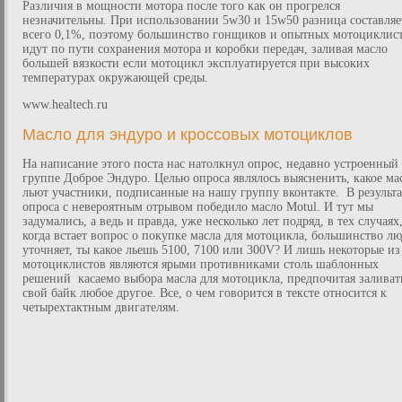
Различия в мощности мотора после того как он прогрелся
незначительны. При использовании 5w30 и 15w50 разница составляе
всего 0,1%, поэтому большинство гонщиков и опытных мотоциклис
идут по пути сохранения мотора и коробки передач, заливая масло
большей вязкости если мотоцикл эксплуатируется при высоких
температурах окружающей среды.
www.healtech.ru
Масло для эндуро и кроссовых мотоциклов
На написание этого поста нас натолкнул опрос, недавно устроенный
группе Доброе Эндуро. Целью опроса являлось выясненить, какое ма
льют участники, подписанные на нашу группу вконтакте. В результа
опроса с невероятным отрывом победило масло Motul. И тут мы
задумались, а ведь и правда, уже несколько лет подряд, в тех случаях
когда встает вопрос о покупке масла для мотоцикла, большинство л
уточняет, ты какое льешь 5100, 7100 или 300V? И лишь некоторые из
мотоциклистов являются ярыми противниками столь шаблонных
решений касаемо выбора масла для мотоцикла, предпочитая заливат
свой байк любое другое. Все, о чем говорится в тексте относится к
четырехтактным двигателям.