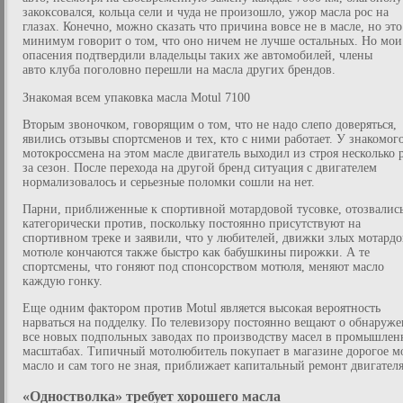
закоксовался, кольца сели и чуда не произошло, ужор масла рос на
глазах. Конечно, можно сказать что причина вовсе не в масле, но это
минимум говорит о том, что оно ничем не лучше остальных. Но мои
опасения подтвердили владельцы таких же автомобилей, члены
авто клуба поголовно перешли на масла других брендов.
Знакомая всем упаковка масла Motul 7100
Вторым звоночком, говорящим о том, что не надо слепо доверяться,
явились отзывы спортсменов и тех, кто с ними работает. У знакомог
мотокроссмена на этом масле двигатель выходил из строя несколько 
за сезон. После перехода на другой бренд ситуация с двигателем
нормализовалось и серьезные поломки сошли на нет.
Парни, приближенные к спортивной мотардовой тусовке, отозвалис
категорически против, поскольку постоянно присутствуют на
спортивном треке и заявили, что у любителей, движки злых мотардо
мотюле кончаются также быстро как бабушкины пирожки. А те
спортсмены, что гоняют под спонсорством мотюля, меняют масло
каждую гонку.
Еще одним фактором против Motul является высокая вероятность
нарваться на подделку. По телевизору постоянно вещают о обнаруж
все новых подпольных заводах по производству масел в промышле
масштабах. Типичный мотолюбитель покупает в магазине дорогое м
масло и сам того не зная, приближает капитальный ремонт двигателя
«Одностволка» требует хорошего масла