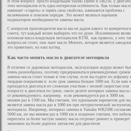
В этом вопросе просто владельцам Suzuki Djebel и DR250, у двигате
этих мотоциклов есть одна интересная особенность. Как только масл
начинает «стареть» и терять свои свойства, начинается проблема с
включением и поиском передач. Это может являться хорошим
индикатором необходимости замены масла.
С вопросом производителя масла мы не дадим какого то конкретного
совета, тут каждый волен выбирать что по душе. Исключением являю
основная масса владельцев мотоциклов KTM, как правило, у них та
вопроса не стоит, они льют масло Motorex, которое является заводски
это правильно, на наш взгляд.
Как часто менять масло в двигателе мотоцикла
В отличие от дорожных мотоциклов, эксплуатация эндуро может бы
очень разнообразна, поэтому придерживаться рекомендуемых сроков
замены масла стоит только в том случае, если вы ездите по асфальту 
твердым покрытиям и если срок замены больше 1000 км. Если вам ч
приходится двигаться по сложным участкам с низкой скоростью или
попросту в двигаться по грязи, смело делите интервал замены масла 
от рекомендуемого, например, если рекомендуется раз в 3000 км,
меняем раз в 1500 км. Мы считаем, что идеальным вариантом для эн
является замена масла раз в 1000 км при нетуристической экспулата
мотоцикла. Например, интервал замены в Yamaha WR250R составляе
5000 км, но мы меняем раз в 1000 км и искренне считаем, что небол
переплата за более частую замену масла отсрочит ремонт и приведет
экономии на более дорогих запчастях для двигателя.