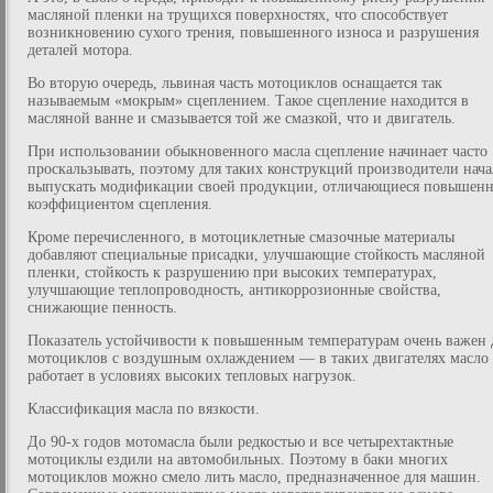
масляной пленки на трущихся поверхностях, что способствует
возникновению сухого трения, повышенного износа и разрушения
деталей мотора.
Во вторую очередь, львиная часть мотоциклов оснащается так
называемым «мокрым» сцеплением. Такое сцепление находится в
масляной ванне и смазывается той же смазкой, что и двигатель.
При использовании обыкновенного масла сцепление начинает часто
проскальзывать, поэтому для таких конструкций производители нач
выпускать модификации своей продукции, отличающиеся повышен
коэффициентом сцепления.
Кроме перечисленного, в мотоциклетные смазочные материалы
добавляют специальные присадки, улучшающие стойкость масляной
пленки, стойкость к разрушению при высоких температурах,
улучшающие теплопроводность, антикоррозионные свойства,
снижающие пенность.
Показатель устойчивости к повышенным температурам очень важен 
мотоциклов с воздушным охлаждением — в таких двигателях масло
работает в условиях высоких тепловых нагрузок.
Классификация масла по вязкости.
До 90-х годов мотомасла были редкостью и все четырехтактные
мотоциклы ездили на автомобильных. Поэтому в баки многих
мотоциклов можно смело лить масло, предназначенное для машин.