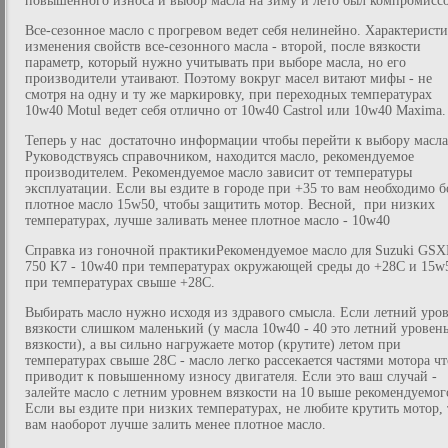
повышенного износа и выбор масла на зиму и лето был компромисс
Все-сезонное масло с прогревом ведет себя нелинейно. Характеристи
изменения свойств все-сезонного масла - второй, после вязкости
параметр, который нужно учитывать при выборе масла, но его
производители утаивают. Поэтому вокруг масел витают мифы - не
смотря на одну и ту же маркировку, при переходных температурах
10w40 Motul ведет себя отлично от 10w40 Castrol или 10w40 Maxima.
Теперь у нас достаточно информации чтобы перейти к выбору масла
Руководствуясь справочником, находится масло, рекомендуемое
производителем. Рекомендуемое масло зависит от температуры
эксплуатации. Если вы ездите в городе при +35 то вам необходимо б
плотное масло 15w50, чтобы защитить мотор. Весной, при низких
температурах, лучше заливать менее плотное масло - 10w40
Справка из гоночной практикиРекомендуемое масло для Suzuki GS
750 K7 - 10w40 при температурах окружающей среды до +28C и 15w
при температурах свыше +28C.
Выбирать масло нужно исходя из здравого смысла. Если летний уро
вязкости слишком маленький (у масла 10w40 - 40 это летний уровен
вязкости), а вы сильно нагружаете мотор (крутите) летом при
температурах свыше 28С - масло легко рассекается частями мотора чт
приводит к повышенному износу двигателя. Если это ваш случай -
залейте масло с летним уровнем вязкости на 10 выше рекомендуемог
Если вы ездите при низких температурах, не любите крутить мотор, 
вам наоборот лучше залить менее плотное масло.