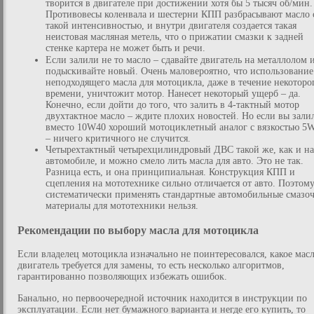
творится в двигателе при достижении хотя бы 5 тысяч об/мин.
Противовесы коленвала и шестерни КПП разбрасывают масло 
такой интенсивностью, и внутри двигателя создается такая
неистовая масляная метель, что о прижатии смазки к задней
стенке картера не может быть и речи.
Если залили не то масло – сдавайте двигатель на металлолом 
подыскивайте новый. Очень маловероятно, что использование
неподходящего масла для мотоцикла, даже в течение некоторо
времени, уничтожит мотор. Нанесет некоторый ущерб – да.
Конечно, если дойти до того, что залить в 4-тактный мотор
двухтактное масло – ждите плохих новостей. Но если вы зали
вместо 10W40 хороший мотоциклетный аналог с вязкостью 5
– ничего критичного не случится.
Четырехтактный четырехцилиндровый ДВС такой же, как и на
автомобиле, и можно смело лить масла для авто. Это не так.
Разница есть, и она принципиальная. Конструкция КПП и
сцепления на мототехнике сильно отличается от авто. Поэтом
систематически применять стандартные автомобильные смазо
материалы для мототехники нельзя.
Рекомендации по выбору масла для мотоцикла
Если владелец мотоцикла изначально не поинтересовался, какое масл
двигатель требуется для замены, то есть несколько алгоритмов,
гарантированно позволяющих избежать ошибок.
Банально, но первоочередной источник находится в инструкции по
эксплуатации. Если нет бумажного варианта и негде его купить, то