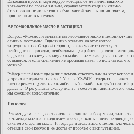
Владельцы кросс и хард эндуро мотоциклов не имеют каких-то
вольностей по срокам замены, суровая эксплуатация и сильно
форсированные двигатели требуют частой замены по моточасам,
прописанным в мануалах.
Автомобильное масло в мотоцикл
Вопрос: «Можно ли заливать автомобильное масло в мотоцикл» мы
слышим постоянно. Однозначно ответить на этот вопрос
затруднительно. С одной стороны, в авто масле отсутствуют
необходимые присадки, необходимые для работы сцепления мотоцик
С другой, по своему составу автомобильное масло едва ли отличаетс
остальном, и если сцепление не проскальзывает, то получается, что
можно?
Райдер нашей команды решил помочь ответить нам на этот вопрос и
устроилэксперимент на своей Yamaha YZ250F. Теперь он заливает
вместо рекомендуемого автомобильный Лукойл, который стоит в 2 р
дешевле. О результатах эксперимента и состоянии двигателя его яма
мы сообщим дополнительно.
Выводы
Рекомендуем не следовать слепо советам по выбору масла, заливать
рекомендуемое производителем и осуществлять замену не доводя до
сильного старения масла. И тогда двигатель вашего мотоцикла честн
отъездит свой ресурс и не доставит проблем с эксплуатацией.