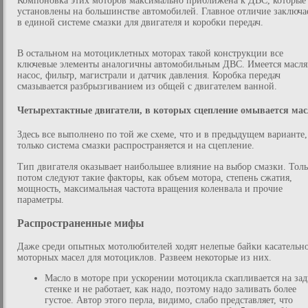
Компоновка этих моторов максимально приближена к ДВС, которые
установлены на большинстве автомобилей. Главное отличие заключа
в единой системе смазки для двигателя и коробки передач.
В остальном на мотоциклетных моторах такой конструкции все
ключевые элементы аналогичны автомобильным ДВС. Имеется масл
насос, фильтр, магистрали и датчик давления. Коробка передач
смазывается разбрызгиванием из общей с двигателем ванной.
Четырехтактные двигатели, в которых сцепление омывается ма
Здесь все выполнено по той же схеме, что и в предыдущем варианте,
только система смазки распространяется и на сцепление.
Тип двигателя оказывает наибольшее влияние на выбор смазки. Толь
потом следуют такие факторы, как объем мотора, степень сжатия,
мощность, максимальная частота вращения коленвала и прочие
параметры.
Распространенные мифы
Даже среди опытных мотолюбителей ходят нелепые байки касательн
моторных масел для мотоциклов. Развеем некоторые из них.
Масло в моторе при ускорении мотоцикла скапливается на за
стенке и не работает, как надо, поэтому надо заливать более
густое. Автор этого перла, видимо, слабо представляет, что