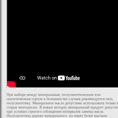
При выборе между минеральным, полусинтетическим или
синтетическим сортом в большинстве случаев рекомендуется лить
полусинтетику. Минеральное масло допустимо использовать только 
старых мотоциклах. В новых моторах минеральный продукт допуст
при условии строгого соблюдения интервалов замены масла.
Полусинтетика дороже минерального, но имеет более высокие