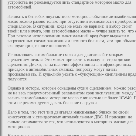
устройства не рекомендуется лить стандартное моторное масло для
автомобилей.
Заливать в бензобак двухтактного мотоцикла обычное автомобильно
масло можно разово только при отсутствии возможности приобрест
специальное. В ситуации, когда не ехать не вариант, и выбор стоит
такой: или ничего, или автомобильное масло – лучше залить то, что е
При разовом использовании максимальный вред будет выражен в
загрязненных свечах зажигания и немного большем, чем при обычн
эксплуатации, износе поршневой.
Использовать автомобильные смазки для двигателей с мокрым
сцеплением нельзя. Это может привести к выходу из строя дисков
сцепления. Диски, из-за наличия эффективных антифрикционных
присадок в автомобильных смазках, попросту могут начать
проскальзывать. И куда-либо уехать с «буксующим» сцеплением вря
получится.
Однако в моторы, которые оснащены сухим сцеплением, можно разо
не на весь предусмотренный регламентом срок эксплуатации между
залить автомобильное моторное масло с вязкостью не более 10W40. 
этом не рекомендуется давать большие нагрузки.
Дело в том, что этот тип двигателя максимально близок по своей
конструкции к стандартному автомобильному ДВС. И присадки не
сильно отличаются от тех, что используются в моторных маслах для
мотоциклов.
Но длительная эксплуатация на смазке для авто недопустима, так как