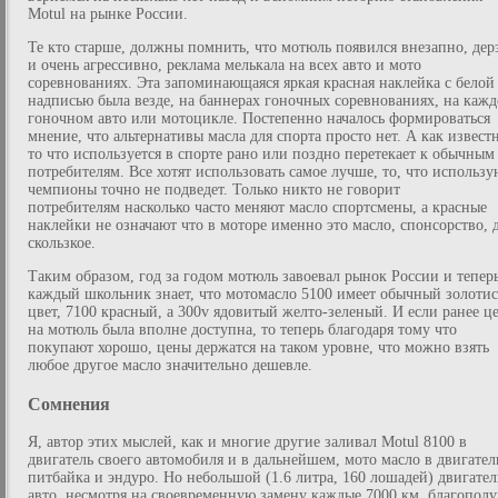
Motul на рынке России.
Те кто старше, должны помнить, что мотюль появился внезапно, дер
и очень агрессивно, реклама мелькала на всех авто и мото
соревнованиях. Эта запоминающаяся яркая красная наклейка с белой
надписью была везде, на баннерах гоночных соревнованиях, на каж
гоночном авто или мотоцикле. Постепенно началось формироваться
мнение, что альтернативы масла для спорта просто нет. А как извест
то что используется в спорте рано или поздно перетекает к обычным
потребителям. Все хотят использовать самое лучше, то, что использу
чемпионы точно не подведет. Только никто не говорит
потребителям насколько часто меняют масло спортсмены, а красные
наклейки не означают что в моторе именно это масло, спонсорство, 
скользкое.
Таким образом, год за годом мотюль завоевал рынок России и тепер
каждый школьник знает, что мотомасло 5100 имеет обычный золоти
цвет, 7100 красный, а 300v ядовитый желто-зеленый. И если ранее ц
на мотюль была вполне доступна, то теперь благодаря тому что
покупают хорошо, цены держатся на таком уровне, что можно взять
любое другое масло значительно дешевле.
Сомнения
Я, автор этих мыслей, как и многие другие заливал Motul 8100 в
двигатель своего автомобиля и в дальнейшем, мото масло в двигател
питбайка и эндуро. Но небольшой (1.6 литра, 160 лошадей) двигател
авто, несмотря на своевременную замену каждые 7000 км, благопол