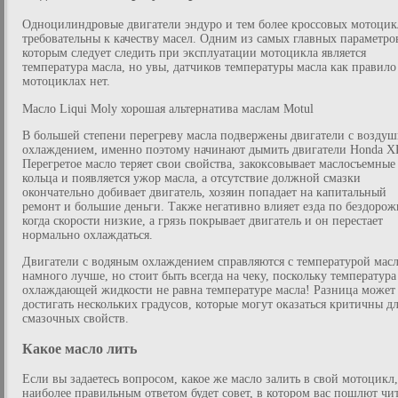
Одноцилиндровые двигатели эндуро и тем более кроссовых мотоцик
требовательны к качеству масел. Одним из самых главных параметров
которым следует следить при эксплуатации мотоцикла является
температура масла, но увы, датчиков температуры масла как правило
мотоциклах нет.
Масло Liqui Moly хорошая альтернатива маслам Motul
В большей степени перегреву масла подвержены двигатели с возду
охлаждением, именно поэтому начинают дымить двигатели Honda X
Перегретое масло теряет свои свойства, закоксовывает маслосъемные
кольца и появляется ужор масла, а отсутствие должной смазки
окончательно добивает двигатель, хозяин попадает на капитальный
ремонт и большие деньги. Также негативно влияет езда по бездорож
когда скорости низкие, а грязь покрывает двигатель и он перестает
нормально охлаждаться.
Двигатели с водяным охлаждением справляются с температурой мас
намного лучше, но стоит быть всегда на чеку, поскольку температура
охлаждающей жидкости не равна температуре масла! Разница может
достигать нескольких градусов, которые могут оказаться критичны д
смазочных свойств.
Какое масло лить
Если вы задаетесь вопросом, какое же масло залить в свой мотоцикл,
наиболее правильным ответом будет совет, в котором вас пошлют чи