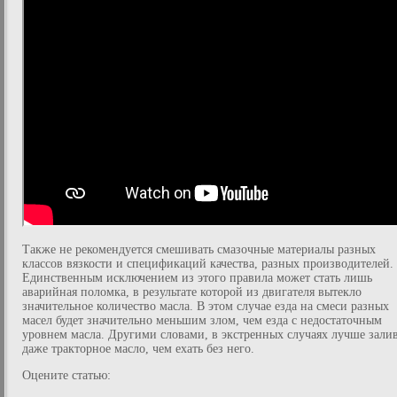
Также не рекомендуется смешивать смазочные материалы разных
классов вязкости и спецификаций качества, разных производителей.
Единственным исключением из этого правила может стать лишь
аварийная поломка, в результате которой из двигателя вытекло
значительное количество масла. В этом случае езда на смеси разных
масел будет значительно меньшим злом, чем езда с недостаточным
уровнем масла. Другими словами, в экстренных случаях лучше зали
даже тракторное масло, чем ехать без него.
Оцените статью: