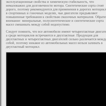
эксплуатационные свойства и химическую стабильность, что
немаловажно для долговечности мотора. Синтетические сорта стоят
дорого, поэтому рекомендуются для применения в дорогих мотоцикл
в спортивных и гоночных моделях, чьи двигатели предъявляют
повышенные требования к свойствам смазочных материалов. Обрати
внимание: минеральные, полусинтетические и синтетические сорта
масел смешивать между собой недопустимо.
Следует помнить, что все автомобили имеют четырехтактные двигат
а среди мотоциклов встречаются и двухтактные. Продукция для
двухтактных и четырехтактных двигателей сильно различается межд
собой, поэтому никакое из автомобильных масел нельзя заливать в
двухтактный мотоцикл.