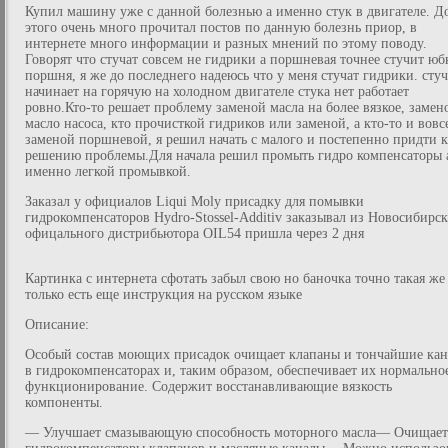
Купил машину уже с данной болезнью а именно стук в двигателе. Д
этого очень много прочитал постов по данную болезнь приор, в
интернете много информации и разных мнений по этому поводу.
Говорят что стучат совсем не гидрики а поршневая точнее стучит юб
поршня, я же до последнего надеюсь что у меня стучат гидрики. стуч
начинает на горячую на холодном двигателе стука нет работает
ровно.Кто-то решает проблему заменой масла на более вязкое, замен
масло насоса, кто прочисткой гидриков или заменой, а кто-то и вовс
заменой поршневой, я решил начать с малого и постепенно придти к
решению проблемы.Для начала решил промыть гидро компенсаторы 
именно легкой промывкой.
Заказал у официалов Liqui Moly присадку для помывки
гидрокомпенсаторов Hydro-Stossel-Additiv заказывал из Новосибирск
офицального дистрибьютора OIL54 пришла через 2 дня
Картинка с интернета сфотать забыл свою но баночка точно такая же
только есть еще инструкция на русском языке
Описание:
Особый состав моющих присадок очищает клапаны и тончайшие ка
в гидрокомпенсаторах и, таким образом, обеспечивает их нормально
функционирование. Содержит восстанавливающие вязкость
компоненты.
— Улучшает смазывающую способность моторного масла— Очищает