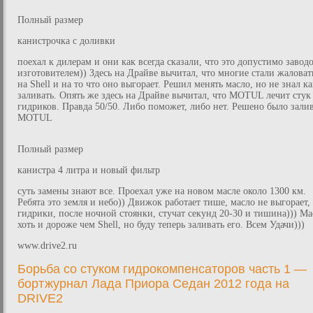
Полный размер
канистрочка с доливки
поехал к дилерам и они как всегда сказали, что это допустимо завод
изготовителем)) Здесь на Драйве вычитал, что многие стали жаловат
на Shell и на то что оно выгорает. Решил менять масло, но не знал ка
заливать. Опять же здесь на Драйве вычитал, что MOTUL лечит стук
гидриков. Правда 50/50. Либо поможет, либо нет. Решено было зали
MOTUL
Полный размер
канистра 4 литра и новый фильтр
суть замены знают все. Проехал уже на новом масле около 1300 км.
Ребята это земля и небо)) Движок работает тише, масло не выгорает, 
гидрики, после ночной стоянки, стучат секунд 20-30 и тишина))) Ма
хоть и дороже чем Shell, но буду теперь заливать его. Всем Удачи)))
www.drive2.ru
Борьба со стуком гидрокомпенсаторов часть 1 —
бортжурнал Лада Приора Седан 2012 года на
DRIVE2