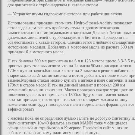
гидрокомпенсаторы клапанов и масляные каналы— Можно использо
для двигателей с турбонаддувом и катализатором
— Устраняет шумы гидрокомпенсаторов при работе двигателя
Использование присадки стоп-шум Hydro-Stossel-Additiv позволяет
автовладельцам решить проблему стука гидрокомпенсаторов
самостоятельно и с минимальными затратами.Для всех бензиновых 
дизельных двигателей с турбонаддувом и без него. Проверено на
совместимость с катализатором. Смешивается с любыми стандартны
моторными маслами. Добавлять в моторное масла из расчета 300 мл
присадки 6 л моторного масла.
И так баночка 300 мл рассчитана на 6 л в 126 маторе где-то 3.3-3.5 п
простых расчетов вычисляем что на 1л масла 50мл присадки и того
170мл нужно залитьБаночки хватит на 2 замены я решил добавить в
старое масло за 2т км до замены, а потом добавить в новое масло пр
замене.Мерный стакан можно купить в аптеке я взял с аптечки и зал
170мл в старое масло.И так на данный момент я проехал 200 км
изменений пока ни каких нет. Масло проверяю каждое утро цвет не
поменяло уровень в норме.через 1800км буду менять масло залью
остатки присадки, посмотрю что станет со старым маслом.опишу
изменения если будут постараюсь найти нормальный фораппарат все
зафиксировать.
с маслом пока не определился думаю залить не дорогую синтетику и
полу синтетику 10w40 фильтра заказал MANN тоже у официалов
официальный дистрибьютор в Кемерово Проффойл сайт у них не
работает пака если кому надо могу номер скинуть.