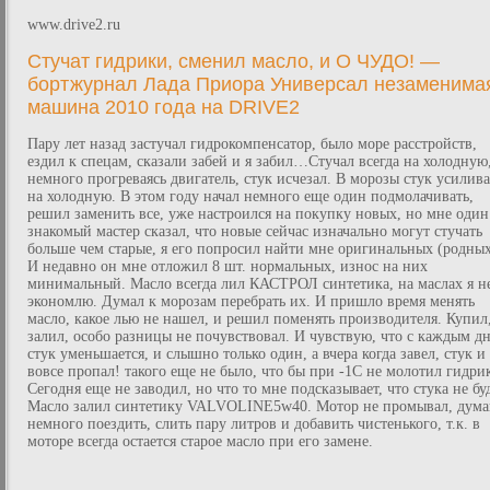
www.drive2.ru
Стучат гидрики, сменил масло, и О ЧУДО! —
бортжурнал Лада Приора Универсал незаменима
машина 2010 года на DRIVE2
Пару лет назад застучал гидрокомпенсатор, было море расстройств,
ездил к спецам, сказали забей и я забил…Стучал всегда на холодную
немного прогреваясь двигатель, стук исчезал. В морозы стук усилива
на холодную. В этом году начал немного еще один подмолачивать,
решил заменить все, уже настроился на покупку новых, но мне один
знакомый мастер сказал, что новые сейчас изначально могут стучать
больше чем старые, я его попросил найти мне оригинальных (родных
И недавно он мне отложил 8 шт. нормальных, износ на них
минимальный. Масло всегда лил КАСТРОЛ синтетика, на маслах я н
экономлю. Думал к морозам перебрать их. И пришло время менять
масло, какое лью не нашел, и решил поменять производителя. Купил
залил, особо разницы не почувствовал. И чувствую, что с каждым д
стук уменьшается, и слышно только один, а вчера когда завел, стук и
вовсе пропал! такого еще не было, что бы при -1С не молотил гидри
Сегодня еще не заводил, но что то мне подсказывает, что стука не буд
Масло залил синтетику VALVOLINE5w40. Мотор не промывал, дум
немного поездить, слить пару литров и добавить чистенького, т.к. в
моторе всегда остается старое масло при его замене.