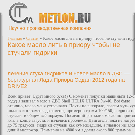
Главная
»
Статьи
»
Какое масло лить в приору чтобы не стучали гид
Какое масло лить в приору чтобы не
стучали гидрики
лечение стука гидриков и новое масло в ДВС —
бортжурнал Лада Приора Седан 2012 года на
DRIVE2
Всем привет! Будет много букв)) С момента покупки машины(в 12-
году) я заливал масло в ДВС Shell HELIX ULTRA 5w-40. Всё было
отлично, масло меня устраивало. Почти не выгорало, совсем чуть-чу
подливал от замены до замены, примерно грамм 100/150, гидрики н
стучали, в общем всё нормуль. Последний раз залил масло по приезд
юга, в конце августа, и начались проблемы. Двигатель пока не нагре
до 75 градусов, гидрики стучали как сумасшедшие, а главное начался
дикий масложор. Примерно на 4800 км я долил около 800 граммов