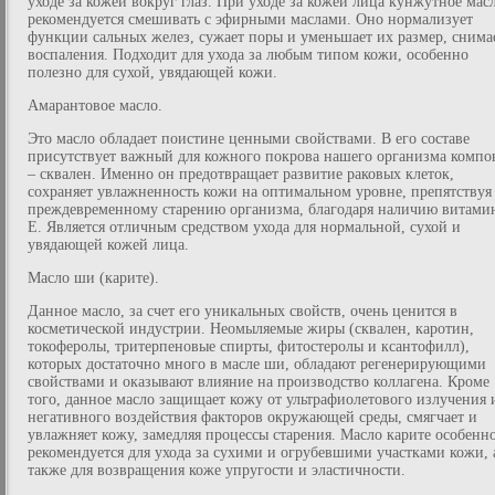
уходе за кожей вокруг глаз. При уходе за кожей лица кунжутное мас
рекомендуется смешивать с эфирными маслами. Оно нормализует
функции сальных желез, сужает поры и уменьшает их размер, снима
воспаления. Подходит для ухода за любым типом кожи, особенно
полезно для сухой, увядающей кожи.
Амарантовое масло.
Это масло обладает поистине ценными свойствами. В его составе
присутствует важный для кожного покрова нашего организма компо
– сквален. Именно он предотвращает развитие раковых клеток,
сохраняет увлажненность кожи на оптимальном уровне, препятствуя
преждевременному старению организма, благодаря наличию витами
E. Является отличным средством ухода для нормальной, сухой и
увядающей кожей лица.
Масло ши (карите).
Данное масло, за счет его уникальных свойств, очень ценится в
косметической индустрии. Неомыляемые жиры (сквален, каротин,
токоферолы, тритерпеновые спирты, фитостеролы и ксантофилл),
которых достаточно много в масле ши, обладают регенерирующими
свойствами и оказывают влияние на производство коллагена. Кроме
того, данное масло защищает кожу от ультрафиолетового излучения 
негативного воздействия факторов окружающей среды, смягчает и
увлажняет кожу, замедляя процессы старения. Масло карите особенн
рекомендуется для ухода за сухими и огрубевшими участками кожи, 
также для возвращения коже упругости и эластичности.