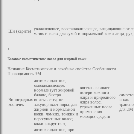
увлажняющее, восстанавливающее, защищающие от со
Ши (карите)
мазях и гелях для сухой и нормальной кожи лица, рук,
↑
Базовые косметические масла для жирной кожи
Название Косметические и лечебные свойства Особенности
Проводимость ЭМ
антиоксидантное,
омолаживающее,
восстанавливает
нормализует жировой
потери кожного
баланс, быстро
самосто
жира и природного
Виноградных
впитывается, не
и как
жира волос,
косточек
закупоривает поры, для
транспо
утраченных после
жирной и нормальной
для ЭМ
применения
кожи, ломких, тонких и
моющих средств
пересушенных волос;
кожи вокруг глаз;
антиоксидантное, при