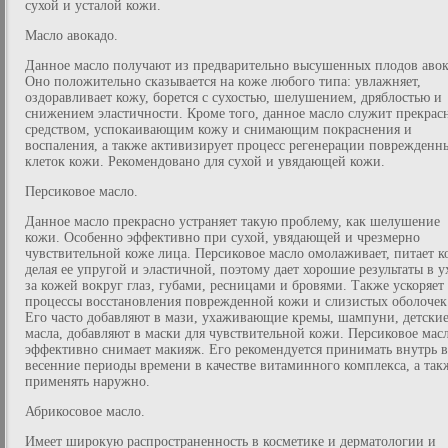
сухой и усталой кожи.
Масло авокадо.
Данное масло получают из предварительно высушенных плодов авок
Оно положительно сказывается на коже любого типа: увлажняет,
оздоравливает кожу, борется с сухостью, шелушением, дряблостью и
снижением эластичности. Кроме того, данное масло служит прекра
средством, успокаивающим кожу и снимающим покраснения и
воспаления, а также активизирует процесс регенерации поврежденн
клеток кожи. Рекомендовано для сухой и увядающей кожи.
Персиковое масло.
Данное масло прекрасно устраняет такую проблему, как шелушение
кожи. Особенно эффективно при сухой, увядающей и чрезмерно
чувствительной коже лица. Персиковое масло омолаживает, питает к
делая ее упругой и эластичной, поэтому дает хорошие результаты в у
за кожей вокруг глаз, губами, ресницами и бровями. Также ускоряет
процессы восстановления поврежденной кожи и слизистых оболочек
Его часто добавляют в мази, ухаживающие кремы, шампуни, детски
масла, добавляют в маски для чувствительной кожи. Персиковое мас
эффективно снимает макияж. Его рекомендуется принимать внутрь в
весенние периоды времени в качестве витаминного комплекса, а так
применять наружно.
Абрикосовое масло.
Имеет широкую распространенность в косметике и дерматологии и