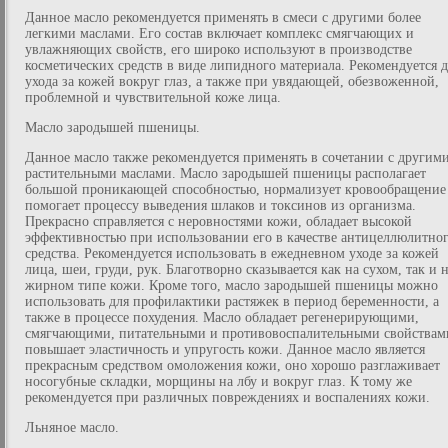
Данное масло рекомендуется применять в смеси с другими более
легкими маслами. Его состав включает комплекс смягчающих и
увлажняющих свойств, его широко используют в производстве
косметических средств в виде липидного материала. Рекомендуется д
ухода за кожей вокруг глаз, а также при увядающей, обезвоженной,
проблемной и чувствительной коже лица.
Масло зародышей пшеницы.
Данное масло также рекомендуется применять в сочетании с другим
растительными маслами. Масло зародышей пшеницы располагает
большой проникающей способностью, нормализует кровообращение
помогает процессу выведения шлаков и токсинов из организма.
Прекрасно справляется с неровностями кожи, обладает высокой
эффективностью при использовании его в качестве антицеллюлитно
средства. Рекомендуется использовать в ежедневном уходе за кожей
лица, шеи, груди, рук. Благотворно сказывается как на сухом, так и 
жирном типе кожи. Кроме того, масло зародышей пшеницы можно
использовать для профилактики растяжек в период беременности, а
также в процессе похудения. Масло обладает регенерирующими,
смягчающими, питательными и противовоспалительными свойствам
повышает эластичность и упругость кожи. Данное масло является
прекрасным средством омоложения кожи, оно хорошо разглаживает
носогубные складки, морщины на лбу и вокруг глаз. К тому же
рекомендуется при различных повреждениях и воспалениях кожи.
Льняное масло.