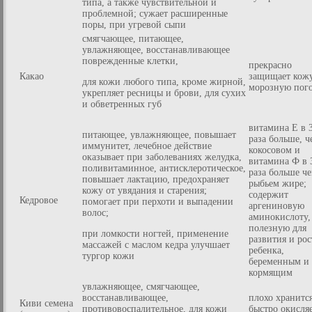
типа, а также чувствительной и
проблемной; сужает расширенные
поры, при угревой сыпи
смягчающее, питающее,
увлажняющее, восстанавливающее
поврежденные клетки,
прекрасно
Какао
защищает кожу
для кожи любого типа, кроме жирной,
морозную пог
укрепляет ресницы и брови, для сухих
и обветренных губ
витамина Е в 
питающее, увлажняющее, повышает
раза больше, ч
иммунитет, лечебное действие
кокосовом и
оказывает при заболеваниях желудка,
витамина Ф в 
поливитаминное, антисклеротическое,
раза больше че
повышает лактацию, предохраняет
рыбьем жире;
кожу от увядания и старения;
содержит
Кедровое
помогает при перхоти и выпадении
аргениновую
волос;
аминокислоту,
полезную для
при ломкости ногтей, применение
развития и рос
массажей с маслом кедра улучшает
ребенка,
тургор кожи
беременным и
кормящим
увлажняющее, смягчающее,
восстанавливающее,
плохо хранитс
Киви семена
противовоспалительное, для кожи
быстро окисля