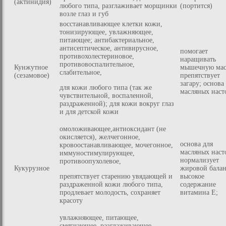
(актинидия)
любого типа, разглаживает морщинки
(портится)
возле глаз и губ
восстанавливающее клетки кожи,
тонизирующее, увлажняющее,
питающее; антибактериальное,
антисептическое, антивирусное,
помогает
противохолестериновое,
наращивать
противовоспалительное,
Кунжутное
мышечную мас
слабительное,
(сезамовое)
препятствует
загару; основа
для кожи любого типа (так же
масляных наст
чувствительной, воспаленной,
раздраженной); для кожи вокруг глаз
и для детской кожи
омоложивающее,антиоксидант (не
окисляется), желчегонное,
основа для
кровоостанавливающее, мочегонное,
масляных наст
иммуностимулирующее,
нормализует
противоопухолевое,
Кукурузное
жировой балан
препятствует старению увядающей и
высокое
раздраженной кожи любого типа,
содержание
продлевает молодость, сохраняет
витамина Е;
красоту
увлажняющее, питающее,
смягчающее, разглаживающее,