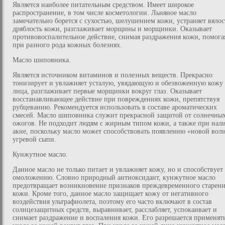
Является наиболее питательным средством. Имеет широкое
распространение, в том числе косметологии. Льняное масло
замечательно борется с сухостью, шелушением кожи, устраняет вялос
дряблость кожи, разглаживает морщины и морщинки. Оказывает
противовоспалительное действие, снимая раздражения кожи, помога
при разного рода кожных болезнях.
Масло шиповника.
Является источником витаминов и полезных веществ. Прекрасно
тонизирует и увлажняет усталую, увядающую и обезвоженную кожу
лица, разглаживает первые морщинки вокруг глаз. Оказывает
восстанавливающее действие при повреждениях кожи, препятствуя
рубцеванию. Рекомендуется использовать в составе ароматических
смесей. Масло шиповника служит прекрасной защитой от солнечны
ожогов. Не подходит людям с жирным типом кожи, а также при нал
акне, поскольку масло может способствовать появлению «новой вол
угревой сыпи.
Кунжутное масло.
Данное масло не только питает и увлажняет кожу, но и способствует 
омоложению. Словно природный антиоксидант, кунжутное масло
предотвращает возникновение признаков преждевременного старен
кожи. Кроме того, данное масло защищает кожу от негативного
воздействия ультрафиолета, поэтому его часто включают в состав
солнцезащитных средств, выравнивает, расслабляет, успокаивает и
снимает раздражение и воспаления кожи. Его разрешается применять