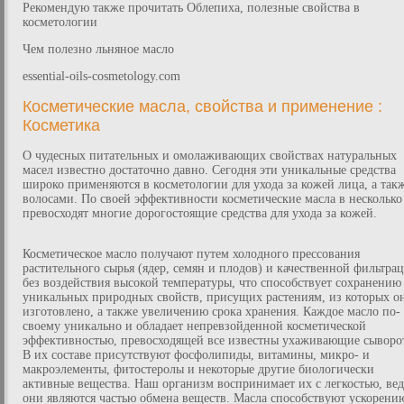
Рекомендую также прочитать Облепиха, полезные свойства в
косметологии
Чем полезно льняное масло
essential-oils-cosmetology.com
Косметические масла, свойства и применение :
Косметика
О чудесных питательных и омолаживающих свойствах натуральных
масел известно достаточно давно. Сегодня эти уникальные средства
широко применяются в косметологии для ухода за кожей лица, а так
волосами. По своей эффективности косметические масла в несколько
превосходят многие дорогостоящие средства для ухода за кожей.
Косметическое масло получают путем холодного прессования
растительного сырья (ядер, семян и плодов) и качественной фильтра
без воздействия высокой температуры, что способствует сохранению
уникальных природных свойств, присущих растениям, из которых о
изготовлено, а также увеличению срока хранения. Каждое масло по-
своему уникально и обладает непревзойденной косметической
эффективностью, превосходящей все известны ухаживающие сыворо
В их составе присутствуют фосфолипиды, витамины, микро- и
макроэлементы, фитостеролы и некоторые другие биологически
активные вещества. Наш организм воспринимает их с легкостью, вед
они являются частью обмена веществ. Масла способствуют ускорени