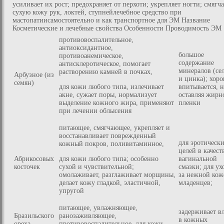
усиливает их рост; предохраняет от перхоти; укрепляет ногти; смягча
сухую кожу рук, локтей, ступнейлечебное средство при
мастопатиисамостоятельно и как транспортное для ЭМ Название
Косметические и лечебные свойства Особенности Проводимость ЭМ
противовоспалительное,
антиоксидантное,
большое
противоанемическое,
содержание
антисклеротическое, помогает
минералов (се
растворению камней в почках,
Арбузное (из
и цинка); хор
семян)
для кожи любого типа, излечивает
впитывается, н
акне, сужает поры, нормализует
оставляя жирн
выделение кожного жира, применяют
пленки
при лечении облысения
питающее, смягчающее, укрепляет и
восстанавливает поврежденный
для эротическ
кожный покров, поливитаминное,
целей в качест
Абрикосовых
для кожи любого типа; особенно
вагинальной
косточек
сухой и чувствительной;
смазки; для ух
омолаживает, разглаживает морщины,
за нежной кож
делает кожу гладкой, эластичной,
младенцев;
упругой
питающее, увлажняющее,
задерживает в
Бразильского
ранозаживляющее,
в кожных
ореха
противовоспалительное, для кожи