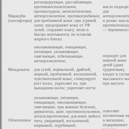
регенерирующее, расслабляющее,
противовоспалительное,
масло подходи
противозудное, антисептическое,
для
Маракуйи
антицеллюлитное, противогрибковое;
антицеллюлит
(пассифлоры)
для проблемной кожи: при угревой
и релакс масса
сыпи; предохраняет кожу от УФ
противопоказа
лучей, сохраняет влагу, легко и
— беременнос
быстро впитывается, не оставляя
жирного блеска
омолаживающее, очищающее,
питающее, увлажняющее,
подходит для
смягчающее, отбеливающее,
нежной кожи
антицеллюлитное;
детей (даже
Миндальное
для сухой, нормальной, дряблой,
грудничков),
жирной, проблемной, воспаленной,
входит в соста
чувствительной кожи; стимулирует
массажного ма
рост волос, укрепляет их, при
при мастите
выпадению волос; укрепляет ногти
увлажняющее, питающее,
очищающее, омолаживающее,
смягчающее, при кожных болезнях,
осветляет
дерматитах, акне, противоопухолевое,
пигментные пя
антисклеротическое; для кожи любого
Облепиховое
и веснушки,
типа, увядающей, воспаленной,
подкрашивает
шершавой, огрубевшей;