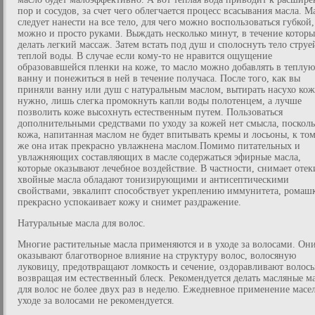
пор и сосудов, за счет чего облегчается процесс всасывания масла. М
следует нанести на все тело, для чего можно воспользоваться губкой,
можно и просто руками. Выждать несколько минут, в течение котор
делать легкий массаж. Затем встать под душ и сполоснуть тело струе
теплой воды. В случае если кому-то не нравится ощущение
образовавшейся пленки на коже, то масло можно добавлять в теплую
ванну и понежиться в ней в течение получаса. После того, как вы
приняли ванну или душ с натуральным маслом, вытирать насухо кож
нужно, лишь слегка промокнуть капли воды полотенцем, а лучше
позволить коже высохнуть естественным путем. Пользоваться
дополнительными средствами по уходу за кожей нет смысла, поскол
кожа, напитанная маслом не будет впитывать кремы и лосьоны, к то
же она итак прекрасно увлажнена маслом.Помимо питательных и
увлажняющих составляющих в масле содержаться эфирные масла,
которые оказывают лечебное воздействие. В частности, снимает отек
хвойные масла обладают тонизирующими и антисептическими
свойствами, эвкалипт способствует укреплению иммунитета, ромаш
прекрасно успокаивает кожу и снимет раздражение.
Натуральные масла для волос.
Многие растительные масла применяются и в уходе за волосами. Он
оказывают благотворное влияние на структуру волос, волосяную
луковицу, предотвращают ломкость и сечение, оздоравливают волосы
возвращая им естественный блеск. Рекомендуется делать масляные м
для волос не более двух раз в неделю. Ежедневное применение масел
уходе за волосами не рекомендуется.