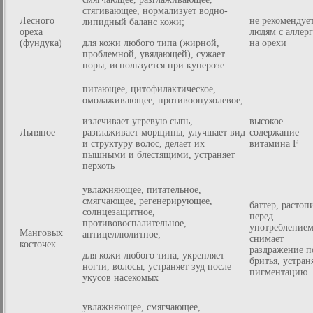
стягивающее, нормализует водно-
Лесного
не рекомендуе
липидный баланс кожи;
ореха
людям с аллер
(фундука)
для кожи любого типа (жирной,
на орехи
проблемной, увядающей), сужает
поры, используется при куперозе
питающее, цитофилактическое,
омолаживающее, противоопухолевое;
излечивает угревую сыпь,
высокое
Льняное
разглаживает морщины, улучшает вид
содержание
и структуру волос, делает их
витамина F
пышными и блестящими, устраняет
перхоть
увлажняющее, питательное,
смягчающее, регенерирующее,
баттер, растоп
солнцезащитное,
перед
противовоспалительное,
употреблением
Манговых
антицеллюлитное;
снимает
косточек
раздражение п
для кожи любого типа, укрепляет
бритья, устран
ногти, волосы, устраняет зуд после
пигментацию
укусов насекомых
увлажняющее, смягчающее,