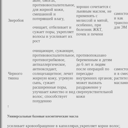
акне, ожогах,
противовоспалительное,
хорошо сочетается с
для жирной кожи,
льняным маслом, не
самосто
смешанной и
применять с
и как
потерявшей влагу,
Зверобоя
мелиссой и мятой,
транспо
особенно, при
очищает, отбеливает и
для ЭМ
болезнях ЖКТ,
сужает поры, укрепляет
почек и печени
волосы и усиливает их
рост
очищающее, сужающее,
противовоспалительное,
противопоказано
противогрибковое,
беременным и детям
антиаллергическое,
до 6 лет и людям
антиоксидант,
после операций по
самосто
Черного
солнцезащитное; лечит
пересадке
и в сме
тмина
жирную кожу, угревую
внутренних органов;
растит
сыпь, сужает
может вызвать
маслам
расширенные поры,
раздражение у
улучшает качество и вид
сверхчувствительной
волос; способствует
кожи
похудению
↑
Универсальные базовые косметические масла
усиливает кровообращение в капиллярах,укрепляет корни волос;