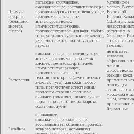
питающее, смягчающее,
материнское
омолаживающее, восстанавливающее,
молоко. В стра
Примула
противоаллергическое, отбеливающее,
Восточной
вечерняя
противовоспалительное,
Европы, Канад
(ослинник,
антисклеротическое,
США признан
энотера,
иммуностимулирующее,
лекарственны
онагра)
противоопухолевое, для кожи любого
растением, в
типа, устраняет сухость и воспаления,
Украине и Рос
укрепляет волосы, ногти, устраняет
– не считается
перхоть
таковым.
не вызывает
омолаживающее, рененерирующее,
аллергии,
антисклеротическое, ранозажив-
эффективно п
ляющее, противоаллергическое,
лечении
иммуностимулирующее,
аллергических
противовоспалительное,
реакций кожи,
гепатопротекторное (лечит печень и
Расторопши
применяют ка
желчные пути), для кожи любого
основу для
типа, препятствует естественным
антицеллюлит
процессам старения организма,
массажного ма
очищает, увлажняет, питает, сужает
с ЭМ, использ
поры: защищает от ветра, мороза,
при токсикозе 
солнечных лучей
беременных
очищающее,
омолаживающее,смягчающее,
восстанавливает обменные процессы
Репейное
кожного покрова, нормализуя
секрецию сальных желез, поэтому