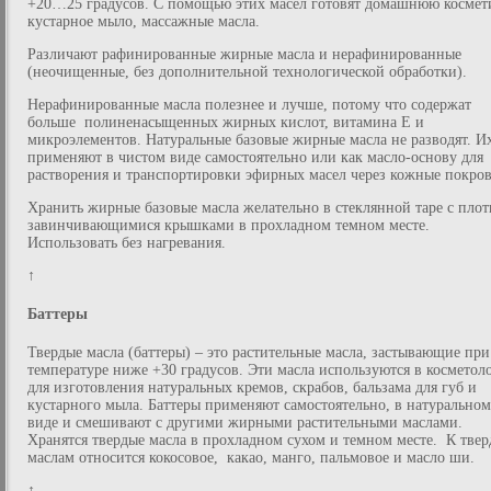
+20…25 градусов. С помощью этих масел готовят домашнюю космет
кустарное мыло, массажные масла.
Различают рафинированные жирные масла и нерафинированные
(неочищенные, без дополнительной технологической обработки).
Нерафинированные масла полезнее и лучше, потому что содержат
больше полиненасыщенных жирных кислот, витамина Е и
микроэлементов. Натуральные базовые жирные масла не разводят. И
применяют в чистом виде самостоятельно или как масло-основу для
растворения и транспортировки эфирных масел через кожные покро
Хранить жирные базовые масла желательно в стеклянной таре с плот
завинчивающимися крышками в прохладном темном месте.
Использовать без нагревания.
↑
Баттеры
Твердые масла (баттеры) – это растительные масла, застывающие при
температуре ниже +30 градусов. Эти масла используются в косметол
для изготовления натуральных кремов, скрабов, бальзама для губ и
кустарного мыла. Баттеры применяют самостоятельно, в натуральном
виде и смешивают с другими жирными растительными маслами.
Хранятся твердые масла в прохладном сухом и темном месте. К тве
маслам относится кокосовое, какао, манго, пальмовое и масло ши.
↑