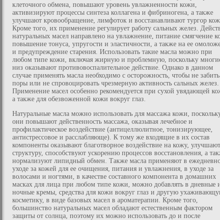
клеточного обмена, повышают уровень увлажненности кожи,
активизируют процессы синтеза коллагена и фибриногена, а также
улучшают кровообращение, лимфоток и восстанавливают тургор кож
Кроме того, их применение регулирует работу сальных желез. Дейст
натуральных масел направлено на увлажнение, питание смягчение к
повышение тонуса, упругости и эластичности, а также на ее омолож
и предупреждение старения. Использовать такие масла можно при
любом типе кожи, включая жирную и проблемную, поскольку многи
низ оказывают противовоспалительное действие. Однако в данном
случае применять масла необходимо с осторожность, чтобы не забить
поры или не спровоцировать чрезмерную активность сальных желез.
Применение масел особенно рекомендуется при сухой увядающей ко
а также для обезвоженной кожи вокруг глаз.
Натуральные масла можно использовать для массажа кожи, поскольк
они повышают действенность массажа, оказывая лечебное и
профилактическое воздействие (антицеллюлитное, тонизирующее,
антистрессовое и расслабляюще). К тому же входящие в их состав
компоненты оказывают благотворное воздействие на кожу, улучшаю
структуру, способствуют ускорению процессов восстановления, а та
нормализуют липидный обмен. Также масла применяют в ежедневн
уходе за кожей для ее очищения, питания и увлажнения, в уходе за
волосами и ногтями, в качестве составного компонента в домашних
масках для лица при любом типе кожи, можно добавлять в дневные 
ночные кремы, средства для кожи вокруг глаз и другую ухаживающ
косметику, в виде базовых масел в ароматерапии. Кроме того,
большинство натуральных масел обладают естественным фактором
защиты от солнца, поэтому их можно использовать до и после