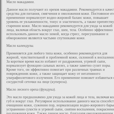
Масло макадамии.
Данное масло получают из орехов макадамии. Рекомендуется в качес
средства для питания, смягчения и омоложения кожи. Постоянное ег
применение нормализует водно-жировой баланс кожи, повышает
уровень ее увлажненности, тонус и эластичность, а также препятству
старению кожи. Масло макадамии рекомендуется для ухода за кожей
лица, включая область вокруг глаз, шеи, тела. Особенно эффективно
использовать данное масло зимой, когда стресс, пересушивание и
обморожение являются частыми спутниками кожи.
Масло календулы.
Применяется для любого типа кожи, особенно рекомендуется для
жирной, чувствительной и проблемной кожи, склонной к воспалени
За короткое время масло избавит от раздражения, угревой сыпи,
нормализует функцию сальных желез, а также заметно сузит поры.
Кроме того, он эффективно помогает при различных травмах и
повреждениях кожи, а также защищает кожу от негативного
ультрафиолетового излучения. Его применение поможет избавиться 
сосудистой сеточки на лице (купероза).
Масло лесного ореха (фундука).
Это масло предназначено для ухода за кожей лица и тела, включая к
губ и вокруг глаз. Регулярное использование данного масла способст
очищению кожи, сужению пор, нормализации водно-жирового барье
устранению сухости и угревой сыпи, снятию воспаления, покраснен
раздражения кожи. Также данное масло, благодаря омолаживающим