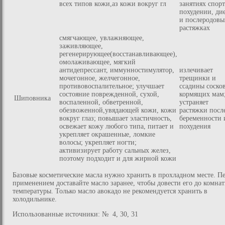
всех типов кожи,аз кожи вокруг гл
занятиях спор
похудении, ди
и послеродовы
растяжках
смягчающее, увлажняющее,
заживляющее,
регенерирующее(восстанавливающее),
омолаживающее, мягкий
антидепрессант, иммунностимулятор,
излечивает
мочегонное, желчегонное,
трещинки и
противовоспалительное; улучшает
ссадины соско
состояние поврежденной, сухой,
кормящих мам
Шиповника
воспаленной, обветренной,
устраняет
обезвоженной,увядающей кожи, кожи
растяжки посл
вокруг глаз; повышает эластичность,
беременности 
освежает кожу любого типа, питает и
похудения
укрепляет окрашенные, ломкие
волосы; укрепляет ногти;
активизирует работу сальных желез,
поэтому подходит и для жирной кожи
Базовые косметические масла нужно хранить в прохладном месте. П
применением доставайте масло заранее, чтобы довести его до комна
температуры. Только масло авокадо не рекомендуется хранить в
холодильнике.
Использованные источники: № 4, 30, 31