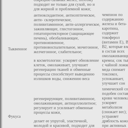
подходит не только для сухой, но и
для жирной и проблемной кожи;
чемпион по
антиоксидантное, антисептическое,
содержанию
анти- склеротическое,
железа и бета-
поливитаминное, анти-аллергическое,
каротина,
заживляющее, глистогонное,
содержит
гепатопротекторное (защищающее
токоферол
печень), обезбаливающее,
(витамин Е), В
противоязвенное,
В2, которые вх
противовоспалительное, мочегонное,
Тыквенное
в состав всех
желчегонное, слабительное;
омолаживающ
в косметологии: ускоряет обновление
кремоа; сок т
клеток, омолаживает, улучшает
с чайной ложк
регенерацию тканей и обменные
меда снимает
процессы способствует выведению
токсикоз,
излишков воды, снижению веса
успокаивает,
улучшает сон
химический со
подобен соста
крови человека
регенерирующее, поливитаминное,
ускоряет
омолаживающее, антицеллюлитное;
метаболизм
регулирует и усиливает обменные
(снижает вес);
процессы кожи,
Фукуса
устраняет
делает ее упругой, эластичной,
дряблость кож
молодой и красивой, подходит для
при активных