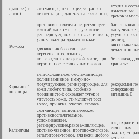
входит в соста
Дынное (из
смягчающее, питающее, устраняет
изысканных
семян)
пигментацию, для кожи любого типа;
кремов и мазе
противовоспалительное, регулирует
близко к кожн
кожный жир, смягчает, увлажняет,
жиру человека
регенерирует, повышает эластичность,
улучшает рост
успокаивает раздражения кожи,
ресниц,
восстанавливае
Жожоба
для кожи любого типа; для
делает пышны
пересушенных, ломких,
поврежденных покраской волос; при
без запаха, до
перхоти; после солнечных ожогов
храниться
антиоксидантное, омолаживающее,
поливитаминное, иммунно-
модулируюшее, регенерирующее, для
рекордсмен по
Зародышей
кожи любого типа, особенно
содержанию
пшеницы
морщинистой; сохраняет тугор и
витамина Е
упругость кожи, стимулирует рост
волос, при акне, ожогах, герпесе
смягчающее, антисептическое,
противовоспалительное,
успокаивающее,
предохраняет 
регенерирующее,ранозаживляющее,
солнечных
Календулы
противо-язвенное, противо-ожоговое,
ожогов, устран
гепатопротекторное, для кожи любого
купероз