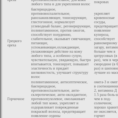
покровах
любого типа и для укрепления волос
бактерицидное,
противовоспалительное,
укрепляет
ранозаживляющее, тонизирующее,
кровеносные
глистогонное, нормализует
сосуды,
углеводный баланс, регенерирующее,
предотвращает
поливитаминное, против ожогов,
появление
способствует похудению,
купероза,
слабительное, оказывает смягчающее,
способствует
Грецкого
питающее,
равномерному
ореха
успокаивающее,охлаждающее,
загару, витами
увлажняющее действие на кожу
больше чем в
любого типа, а особенно сухую,
цитрусовых (в
чувствительную, увядающую, быстро
раз), чем в че
впитывается, тонизирует, повышает
смородине (в 
эластичность и придает
раз) и шиповн
шелковистость; улучшает структуру
лучшее из мас
волос
поливитаминное, антисептическое,
омега-3 и омег
бактерицидное,
в соотношении
противовоспалительное, анти-
2; витамина Д
склеротическое, анти-оксидантное,
1.5 раза боль-
Горчичное
противоопухолевое, омолаживает
чем в под-
любой тип кожи, укрепляет и
солнечном;
оздоравливает поврежденные
хорошо хранит
покраской волосы, предотвращает
не окисляется,
появление седины
горчит