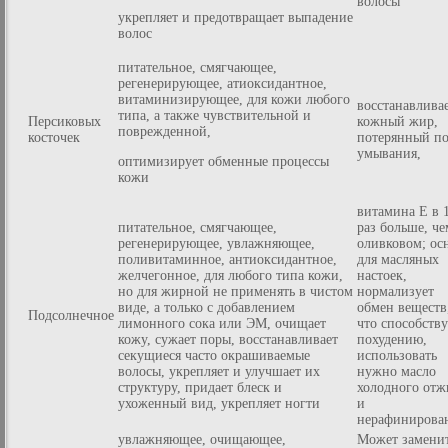
волосы
укрепляет и предотвращает выпадение
волос
питательное, смягчающее,
регенерирующее, атиоксидантное,
витаминизирующее, для кожи любого
восстанавлива
типа, а также чувствительной и
Персиковых
кожный жир,
поврежденной,
косточек
потерянный по
умывания,
оптимизирует обменные процессы
кожи
витамина Е в 
питательное, смягчающее,
раз больше, че
регенерирующее, увлажняющее,
оливковом; ос
поливитаминное, антиоксидантное,
для масляных
желчегонное, для любого типа кожи,
настоек,
но для жирной не применять в чистом
нормализует
виде, а только с добавлением
обмен веществ
Подсолнечное
лимонного сока или ЭМ, очищает
что способству
кожу, сужает поры, восстанавливает
похудению,
секущиеся часто окрашиваемые
использовать
волосы, укрепляет и улучшает их
нужно масло
структуру, придает блеск и
холодного отж
ухоженный вид, укрепляет ногти
и
нерафинирова
увлажняющее, очищающее,
Может замени