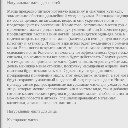
Натуральные масла для ногтей.
Масла прекрасно питают ногтевую пластину и смягчают кутикулу,
значительно облегчая дальнейший уход за руками. Благодаря входящ
их состав ценных питательных веществ они укрепляют ногти и
предотвращают их расслоение. Кроме того, регулярный массаж рук с
применение масел придает коже рук ухоженный вид.В качестве сред
профилактики расслаивания ногтей, рекомендуется один-два раза в
неделю втирать натуральное масло (капельку) в очищенную ногтеву
пластину и кутикулу. Лучшим вариантом будет ежедневное примене
масла. Если ногти покрыты лаком, то наносить масло следует только
основание ногтя. Конечно, в таком случае эффективность будет неско
снижена, но компоненты все равно будут действовать.Следует учесть
что ежедневное применение масла будет снижать «срок службы» лака
делать маникюр менее стойким, поскольку насыщенная жирами ногт
пластина будет отталкивать лак. Однако спустя два дня после
прекращения применения масла, этот недостаток исчезнет, а вот ног
будут сохранять ухоженный и здоровый вид еще очень долго.Ниже
приведу самые распространенные натуральные масла для ухода за ко
лица, которые можно использовать как в чистом виде, так и добавляя
готовые косметические средства и домашние маски. Любое из этих м
можно приобрести в аптеках, специализированных магазинах
косметики, а также интернет-магазинах.
Натуральные масла для лица.
Касторовое масло.