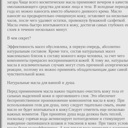
загара.Чаще всего косметические масла применяют вечером в качеств
омолаживающего средства для кожи лица и тела. В холодные период
года их можно наносить вместо обычного дневного крема. Масло
наносят на предварительно очищенную кожу, оставляют на нескольк
часов, после чего удаляют остатки, промокнув бумажной салфеткой.
Масла очень быстро впитываются в кожу, достигая самых глубоких е
слоев в течение нескольких минут.
В чем секрет?
Эффективность масел обусловлена, в первую очередь, абсолютно
натуральным составом. Кроме того, состав натуральных масел
максимально близок к составу кожного жира человека, за счет чего
компоненты прекрасно воспринимаются кожей. К тому же, натураль
масла в исключительных случаях могут стать причиной аллергическо
реакции, поэтому их можно применять обладательницам даже самой
чувствительной кожи.
Натуральные масла для ванной и душа.
Перед применением масла важно тщательно очистить кожу тела от
сальных выделений кожи и ороговевшего слоя. Это обеспечит
беспрепятственное проникновение компонентов масла в кожу. При
использовании геля для душа, пену следует тщательно смыть, иначе
масло не будет впитываться в кожу.Следует отметить еще несколько
важных моментов. При принятии душа вода должна быть теплой,
поскольку горячая вода активизирует потоотделение и стимулирует
выведение скопившихся шлаков и токсинов в коже. При таких услов
масло будет малоэффективно. А вот теплая вода приводит к расшир