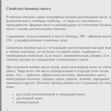
Свойства базовых масел
В таблице описаны самые популярные базовые растительные масла, 
косметические и лечебные свойства,. А также их способность к
проводимости эфирных масел и рекомендации по сочетанию базовы
масел с иными растительными маслами.
Сокращение, использованное в тексте таблицы, ЭМ – эфирные масла
УФ – ультрафиолетовые солнечные лучи.
Смешивать базовые масла с остальными растительными маслами мо
в любом сочетании, но не более 5 в одной смеси, подбирая по
необходимым свойствам. Если масло применяется как добавка, то в
таблице указано его процентное соотношение в смеси.
При огромном выборе масел-основ, масел для жирной кожи не очень
много. Чаще всего эти масла универсальные и подходят всем типам
кожи. Это ― арбузное, абрикосовых косточек, бразильского ореха,
виноградных косточек, грецкого ореха, дынное, жожоба, зародышей
пшеницы и другие. Поэтому таблица разбита на 3 отдельных по тип
кожи:
для сухой,чувствительной и увядающей кожи,
для жирной кожи,
универсальные.
↑