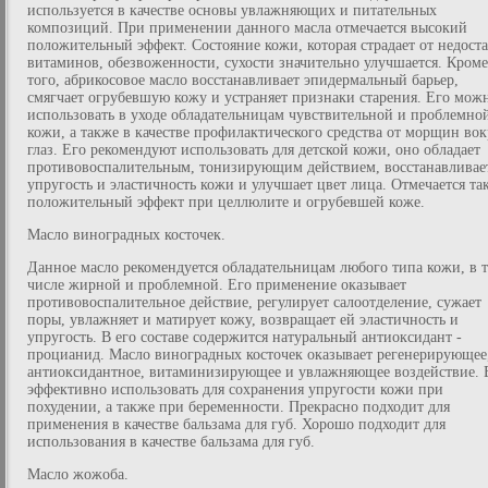
используется в качестве основы увлажняющих и питательных
композиций. При применении данного масла отмечается высокий
положительный эффект. Состояние кожи, которая страдает от недоста
витаминов, обезвоженности, сухости значительно улучшается. Кроме
того, абрикосовое масло восстанавливает эпидермальный барьер,
смягчает огрубевшую кожу и устраняет признаки старения. Его мож
использовать в уходе обладательницам чувствительной и проблемно
кожи, а также в качестве профилактического средства от морщин вок
глаз. Его рекомендуют использовать для детской кожи, оно обладает
противовоспалительным, тонизирующим действием, восстанавливае
упругость и эластичность кожи и улучшает цвет лица. Отмечается та
положительный эффект при целлюлите и огрубевшей коже.
Масло виноградных косточек.
Данное масло рекомендуется обладательницам любого типа кожи, в 
числе жирной и проблемной. Его применение оказывает
противовоспалительное действие, регулирует салоотделение, сужает
поры, увлажняет и матирует кожу, возвращает ей эластичность и
упругость. В его составе содержится натуральный антиоксидант -
процианид. Масло виноградных косточек оказывает регенерирующее
антиоксидантное, витаминизирующее и увлажняющее воздействие. 
эффективно использовать для сохранения упругости кожи при
похудении, а также при беременности. Прекрасно подходит для
применения в качестве бальзама для губ. Хорошо подходит для
использования в качестве бальзама для губ.
Масло жожоба.