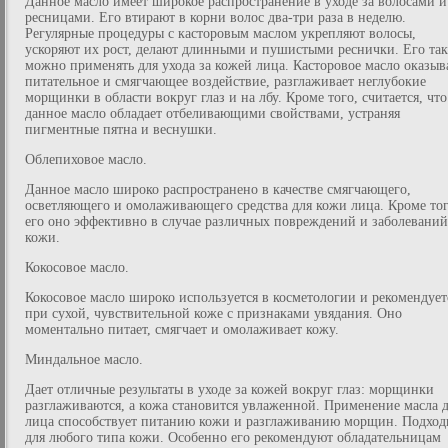
Данное масло имеет широкое распространение в уходе за волосами и
ресницами. Его втирают в корни волос два-три раза в неделю.
Регулярные процедуры с касторовым маслом укрепляют волосы,
ускоряют их рост, делают длинными и пушистыми реснички. Его та
можно применять для ухода за кожей лица. Касторовое масло оказыв
питательное и смягчающее воздействие, разглаживает неглубокие
морщинки в области вокруг глаз и на лбу. Кроме того, считается, что
данное масло обладает отбеливающими свойствами, устраняя
пигментные пятна и веснушки.
Облепиховое масло.
Данное масло широко распространено в качестве смягчающего,
осветляющего и омолаживающего средства для кожи лица. Кроме тог
его оно эффективно в случае различных повреждений и заболеваний
кожи.
Кокосовое масло.
Кокосовое масло широко используется в косметологии и рекомендует
при сухой, чувствительной коже с признаками увядания. Оно
моментально питает, смягчает и омолаживает кожу.
Миндальное масло.
Дает отличные результаты в уходе за кожей вокруг глаз: морщинки
разглаживаются, а кожа становится увлаженной. Применение масла 
лица способствует питанию кожи и разглаживанию морщин. Подход
для любого типа кожи. Особенно его рекомендуют обладательницам