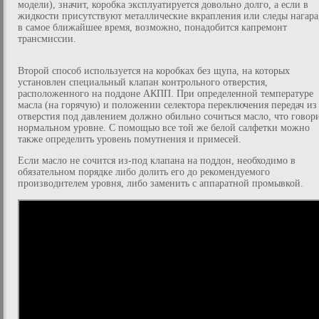
модели), значит, коробка эксплуатируется довольно долго, а если в
жидкости присутствуют металлические вкрапления или следы нагара
в самое ближайшее время, возможно, понадобится капремонт
трансмиссии.
Второй способ используется на коробках без щупа, на которых
установлен специальный клапан контрольного отверстия,
расположенного на поддоне АКПП. При определенной температуре
масла (на горячую) и положении селектора переключения передач из
отверстия под давлением должно обильно сочиться масло, что говор
нормальном уровне. С помощью все той же белой салфетки можно
также определить уровень помутнения и примесей.
Если масло не сочится из-под клапана на поддон, необходимо в
обязательном порядке либо долить его до рекомендуемого
производителем уровня, либо заменить с аппаратной промывкой.