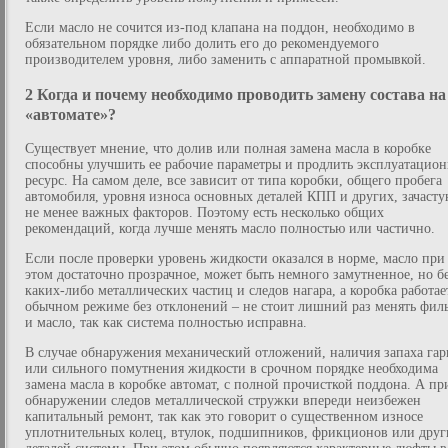
Если масло не сочится из-под клапана на поддон, необходимо в
обязательном порядке либо долить его до рекомендуемого
производителем уровня, либо заменить с аппаратной промывкой.
2 Когда и почему необходимо проводить замену состава на
«автомате»?
Существует мнение, что долив или полная замена масла в коробке
способны улучшить ее рабочие параметры и продлить эксплуатацио
ресурс. На самом деле, все зависит от типа коробки, общего пробега
автомобиля, уровня износа основных деталей КПП и других, зачасту
не менее важных факторов. Поэтому есть несколько общих
рекомендаций, когда лучше менять масло полностью или частично.
Если после проверки уровень жидкости оказался в норме, масло при
этом достаточно прозрачное, может быть немного замутненное, но б
каких-либо металлических частиц и следов нагара, а коробка работае
обычном режиме без отклонений – не стоит лишний раз менять фил
и масло, так как система полностью исправна.
В случае обнаружения механический отложений, наличия запаха гар
или сильного помутнения жидкости в срочном порядке необходима
замена масла в коробке автомат, с полной прочисткой поддона. А пр
обнаружении следов металлической стружки впереди неизбежен
капитальный ремонт, так как это говорит о существенном износе
уплотнительных колец, втулок, подшипников, фрикционов или друг