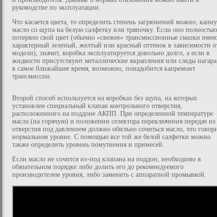
руководстве по эксплуатации.
Что касается цвета, то определить степень загрязнений можно, капн
масло со щупа на белую салфетку или тряпочку. Если оно полностью
потеряло свой цвет (обычно «свежее» трансмиссионные смазки име
характерный зеленый, желтый или красный оттенок в зависимости о
модели), значит, коробка эксплуатируется довольно долго, а если в
жидкости присутствуют металлические вкрапления или следы нагара
в самое ближайшее время, возможно, понадобится капремонт
трансмиссии.
Второй способ используется на коробках без щупа, на которых
установлен специальный клапан контрольного отверстия,
расположенного на поддоне АКПП. При определенной температуре
масла (на горячую) и положении селектора переключения передач из
отверстия под давлением должно обильно сочиться масло, что говор
нормальном уровне. С помощью все той же белой салфетки можно
также определить уровень помутнения и примесей.
Если масло не сочится из-под клапана на поддон, необходимо в
обязательном порядке либо долить его до рекомендуемого
производителем уровня, либо заменить с аппаратной промывкой.