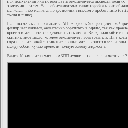
при помутнении или потери цвета рекомендуется провести полную
замену аппаратом. На необслуживаемых типах коробки масло обычн
меняется, либо меняется по достижении высокого пробега авто (от 2
тысяч и выше).
Если после замены или долива ATF жидкость быстро теряет свой цвет
фильтр загрязняется, обязательно обратитесь в сервис, так как пробл
кроется в механических деталях трансмиссии. Всегда заливайте толь
оригинальное масло, которое рекомендует производитель. Ни в коем
случае не смешивайте трансмиссионные масла разного цвета и типа
между собой, лучше провести полную замену жидкости.
Видео: Какая замена масла в АКПП лучше — полная или частичная?