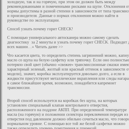
холодную, так и на горячую, при этом он должен быть между
рекомендованными и помеченными рисками на щупе. Отклонения о
нормы допустимы в разной степени в зависимости от типа трансмис
и производителя. Данные о нормах отклонения можно найти в
руководстве по эксплуатации.
Способ узнать почему горит CHECK!
С помощью универсального автосканера можно самому сделать
диагностику за 2 минуты и узнать почему горит CHECK. Подходит 
всех машин…» Читать далее >>
Что касается цвета, то определить степень загрязнений можно, капн
масло со щупа на белую салфетку или тряпочку. Если оно полностью
потеряло свой цвет (обычно «свежее» трансмиссионные смазки име
характерный зеленый, желтый или красный оттенок в зависимости о
модели), значит, коробка эксплуатируется довольно долго, а если в
жидкости присутствуют металлические вкрапления или следы нагара
в самое ближайшее время, возможно, понадобится капремонт
трансмиссии.
Второй способ используется на коробках без щупа, на которых
установлен специальный клапан контрольного отверстия,
расположенного на поддоне АКПП. При определенной температуре
масла (на горячую) и положении селектора переключения передач из
отверстия под давлением должно обильно сочиться масло, что говор
нормальном уровне. С помощью все той же белой салфетки можно
также определить уровень помутнения и примесей.