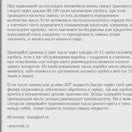
При правильной эксплуатации автомобиля менять смазку трансмисс
следует через каждые 90-100 тысяч километров пробега, при этом
проводится частична замена, то есть доливается определенное
количество масла. Если автомобиль часто используется в жаркую пог
а «автомат» часто подвергается повышенным нагрузкам, например, 
используете прицепы, часто выезжаете на бездорожье или предпочит
агрессивный стиль вождения, то периодичность замены лучше
увеличить, и менять масло немного чаще.
Проверяйте уровень и цвет масла через каждые 10–15 тысяч километ
пробега, если у вас обслуживаемая коробка, с поддоном и клапаном,
при помутнении или потери цвета рекомендуется провести полную
замену аппаратом. На необслуживаемых типах коробки масло обычн
меняется, либо меняется по достижении высокого пробега авто (от 2
тысяч и выше).
Если после замены или долива ATF жидкость быстро теряет свой цвет
фильтр загрязняется, обязательно обратитесь в сервис, так как пробл
кроется в механических деталях трансмиссии. Всегда заливайте толь
оригинальное масло, которое рекомендует производитель. Ни в коем
случае не смешивайте трансмиссионные масла разного цвета и типа
между собой, лучше провести полную замену жидкости.
Источник: tuningkod.ru
carnovosti.ru