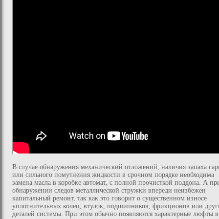
В случае обнаружения механический отложений, наличия запаха гар
или сильного помутнения жидкости в срочном порядке необходима
замена масла в коробке автомат, с полной прочисткой поддона. А пр
обнаружении следов металлической стружки впереди неизбежен
капитальный ремонт, так как это говорит о существенном износе
уплотнительных колец, втулок, подшипников, фрикционов или друг
деталей системы. При этом обычно появляются характерные люфты в