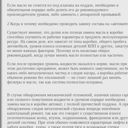
Если масло не сочится из-под клапана на поддон, необходимо в
обязательном порядке либо долить его до рекомендуемого
производителем уровня, либо заменить с аппаратной промывкой.
2 Когда и почему необходимо проводить замену состава на «автомате
Существует мнение, что долив или полная замена масла в коробке
способны улучшить ее рабочие параметры и продлить эксплуатацио
ресурс. На самом деле, все зависит от типа коробки, общего пробега
автомобиля, уровня износа основных деталей КПП и других, зачасту
не менее важных факторов. Поэтому есть несколько общих
рекомендаций, когда лучше менять масло полностью или частично.
Если после проверки уровень жидкости оказался в норме, масло при
этом достаточно прозрачное, может быть немного замутненное, но б
каких-либо металлических частиц и следов нагара, а коробка работае
обычном режиме без отклонений — не стоит лишний раз менять
фильтры и масло, так как система полностью исправна.
В случае обнаружения механический отложений, наличия запаха гар
или сильного помутнения жидкости в срочном порядке необходима
замена масла в коробке автомат, с полной прочисткой поддона. А пр
обнаружении следов металлической стружки впереди неизбежен
капитальный ремонт, так как это говорит о существенном износе
уплотнительных колец, втулок, подшипников, фрикционов или друг
деталей системы. При этом обычно появляются характерные люфты в
работе коробки, удары, а также потеря тяги и возможные утечки