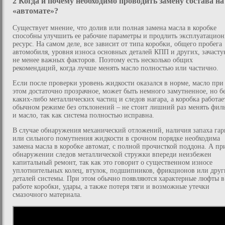
2 Когда и почему необходимо проводить замену состава на
«автомате»?
Существует мнение, что долив или полная замена масла в коробке
способны улучшить ее рабочие параметры и продлить эксплуатацио
ресурс. На самом деле, все зависит от типа коробки, общего пробега
автомобиля, уровня износа основных деталей КПП и других, зачасту
не менее важных факторов. Поэтому есть несколько общих
рекомендаций, когда лучше менять масло полностью или частично.
Если после проверки уровень жидкости оказался в норме, масло при
этом достаточно прозрачное, может быть немного замутненное, но б
каких-либо металлических частиц и следов нагара, а коробка работае
обычном режиме без отклонений – не стоит лишний раз менять фил
и масло, так как система полностью исправна.
В случае обнаружения механический отложений, наличия запаха гар
или сильного помутнения жидкости в срочном порядке необходима
замена масла в коробке автомат, с полной прочисткой поддона. А пр
обнаружении следов металлической стружки впереди неизбежен
капитальный ремонт, так как это говорит о существенном износе
уплотнительных колец, втулок, подшипников, фрикционов или друг
деталей системы. При этом обычно появляются характерные люфты в
работе коробки, удары, а также потеря тяги и возможные утечки
смазочного материала.