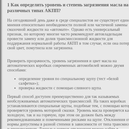
1 Как определить уровень и степень загрязнения масла на
различных типах АКПП?
На сегодняшний день даже в среде специалистов не существует един
мнения относительно необходимости полной или частичной замены
смазочной жидкости на «автомате». Однако есть универсальный
признак, по которому многие часто рекомендуют автовладельцам
провести замену или долив трансмиссионной жидкости для
поддержания нормальной работы АКПП в том случае, если она потер
свой цвет, помутнела или загрязнена.
Проверить прозрачность, уровень загрязнения и цвет масла на
автоматических коробках современных автомобилей можно двумя
способами:
определение уровня по специальному щупу (тест «белой
салфетки»);
проверка жидкости с помощью сливного щупа.
Первый способ доступен преимущественно для так называемых
необслуживаемых автоматических трансмиссий. На таких коробках
устанавливаются специальные щупы, подобные тем, с помощью кот
проверяется уровень моторной смазки. Уровень масла проверяется ка
холодную, так и на горячую, при этом он должен быть между
рекомендованными и помеченными рисками на щупе. Отклонения о
нормы допустимы в разной степени в зависимости от типа трансмис
и производителя. Данные о нормах отклонения можно найти в