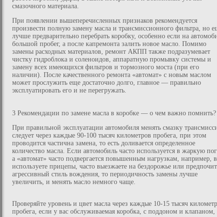
смазочного материала.
При появлении вышеперечисленных признаков рекомендуется
произвести полную замену масла и трансмиссионного фильтра, но е
лучше предварительно перебрать коробку, особенно если на автомоб
большой пробег, а после капремонта залить новое масло. Помимо
замены расходных материалов, ремонт АКПП также подразумевает
чистку гидроблока и соленоидов, аппаратную промывку системы и
замену всех имеющихся фильтров и тормозного моста (при его
наличии). После качественного ремонта «автомат» с новым маслом
может прослужить еще достаточно долго, главное — правильно
эксплуатировать его и не перегружать.
3 Рекомендации по замене масла в коробке — о чем важно помнить?
При правильной эксплуатации автомобиля менять смазку трансмисс
следует через каждые 90-100 тысяч километров пробега, при этом
проводится частична замена, то есть доливается определенное
количество масла. Если автомобиль часто используется в жаркую пог
а «автомат» часто подвергается повышенным нагрузкам, например, 
используете прицепы, часто выезжаете на бездорожье или предпочит
агрессивный стиль вождения, то периодичность замены лучше
увеличить, и менять масло немного чаще.
Проверяйте уровень и цвет масла через каждые 10-15 тысяч километ
пробега, если у вас обслуживаемая коробка, с поддоном и клапаном,