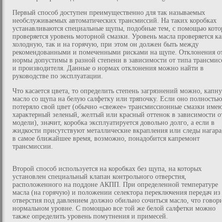
Первый способ доступен преимущественно для так называемых
необслуживаемых автоматических трансмиссий. На таких коробках
устанавливаются специальные щупы, подобные тем, с помощью кот
проверяется уровень моторной смазки. Уровень масла проверяется ка
холодную, так и на горячую, при этом он должен быть между
рекомендованными и помеченными рисками на щупе. Отклонения о
нормы допустимы в разной степени в зависимости от типа трансмис
и производителя. Данные о нормах отклонения можно найти в
руководстве по эксплуатации.
Что касается цвета, то определить степень загрязнений можно, капн
масло со щупа на белую салфетку или тряпочку. Если оно полностью
потеряло свой цвет (обычно «свежее» трансмиссионные смазки име
характерный зеленый, желтый или красный оттенок в зависимости о
модели), значит, коробка эксплуатируется довольно долго, а если в
жидкости присутствуют металлические вкрапления или следы нагара
в самое ближайшее время, возможно, понадобится капремонт
трансмиссии.
Второй способ используется на коробках без щупа, на которых
установлен специальный клапан контрольного отверстия,
расположенного на поддоне АКПП. При определенной температуре
масла (на горячую) и положении селектора переключения передач из
отверстия под давлением должно обильно сочиться масло, что говор
нормальном уровне. С помощью все той же белой салфетки можно
также определить уровень помутнения и примесей.