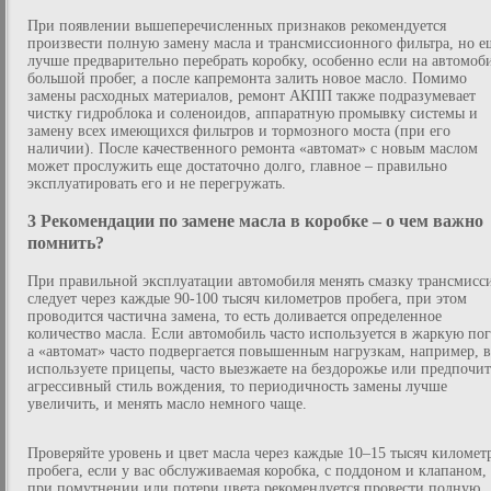
При появлении вышеперечисленных признаков рекомендуется
произвести полную замену масла и трансмиссионного фильтра, но е
лучше предварительно перебрать коробку, особенно если на автомоб
большой пробег, а после капремонта залить новое масло. Помимо
замены расходных материалов, ремонт АКПП также подразумевает
чистку гидроблока и соленоидов, аппаратную промывку системы и
замену всех имеющихся фильтров и тормозного моста (при его
наличии). После качественного ремонта «автомат» с новым маслом
может прослужить еще достаточно долго, главное – правильно
эксплуатировать его и не перегружать.
3 Рекомендации по замене масла в коробке – о чем важно
помнить?
При правильной эксплуатации автомобиля менять смазку трансмисс
следует через каждые 90-100 тысяч километров пробега, при этом
проводится частична замена, то есть доливается определенное
количество масла. Если автомобиль часто используется в жаркую пог
а «автомат» часто подвергается повышенным нагрузкам, например, 
используете прицепы, часто выезжаете на бездорожье или предпочит
агрессивный стиль вождения, то периодичность замены лучше
увеличить, и менять масло немного чаще.
Проверяйте уровень и цвет масла через каждые 10–15 тысяч километ
пробега, если у вас обслуживаемая коробка, с поддоном и клапаном,
при помутнении или потери цвета рекомендуется провести полную