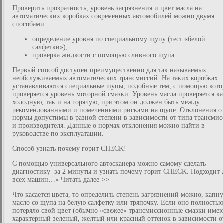
Проверить прозрачность, уровень загрязнения и цвет масла на
автоматических коробках современных автомобилей можно двумя
способами:
определение уровня по специальному щупу (тест «белой
салфетки»);
проверка жидкости с помощью сливного щупа.
Первый способ доступен преимущественно для так называемых
необслуживаемых автоматических трансмиссий. На таких коробках
устанавливаются специальные щупы, подобные тем, с помощью кот
проверяется уровень моторной смазки. Уровень масла проверяется ка
холодную, так и на горячую, при этом он должен быть между
рекомендованными и помеченными рисками на щупе. Отклонения о
нормы допустимы в разной степени в зависимости от типа трансмис
и производителя. Данные о нормах отклонения можно найти в
руководстве по эксплуатации.
Способ узнать почему горит CHECK!
С помощью универсального автосканера можно самому сделать
диагностику за 2 минуты и узнать почему горит CHECK. Подходит 
всех машин…» Читать далее >>
Что касается цвета, то определить степень загрязнений можно, капн
масло со щупа на белую салфетку или тряпочку. Если оно полностью
потеряло свой цвет (обычно «свежее» трансмиссионные смазки име
характерный зеленый, желтый или красный оттенок в зависимости о