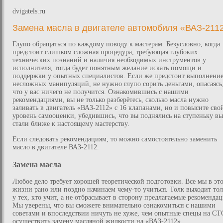
dvigatels.ru
Замена масла в двигателе автомобиля «ВАЗ-211
Глупо обращаться по каждому поводу к мастерам. Безусловно, когда
предстоит слишком сложная процедура, требующая глубоких
технических познаний и наличия необходимых инструментов у
исполнителя, тогда будет понятным желание искать помощи и
поддержки у опытных специалистов. Если же предстоит выполнени
несложных манипуляций, не нужно глупо сорить деньгами, опасаясь
что у вас ничего не получится. Ознакомившись с нашими
рекомендациями, вы не только разберётесь, сколько масла нужно
заливать в двигатель «ВАЗ-2112» с 16 клапанами, но и повысите сво
уровень самооценки, убедившись, что вы поднялись на ступеньку в
стали ближе к настоящему мастерству.
Если следовать рекомендациям, то можно самостоятельно заменить
масло в двигателе ВАЗ-2112.
Замена масла
Любое дело требует хорошей теоретической подготовки. Все мы в эт
жизни рано или поздно начинаем чему-то учиться. Толк выходит тол
у тех, кто учит, а не отбрасывает в сторону предлагаемые рекоменда
Мы уверены, что вы сможете внимательно ознакомиться с нашими
советами и впоследствии ничуть не хуже, чем опытные спецы на СТ
осуществить замену масляной жидкости на «ВАЗ-2112».