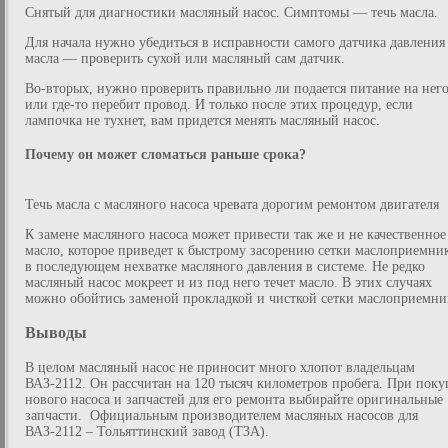
Снятый для диагностики масляный насос. Симптомы — течь масла.
Для начала нужно убедиться в исправности самого датчика давления
масла — проверить сухой или масляный сам датчик.
Во-вторых, нужно проверить правильно ли подается питание на нег
или где-то перебит провод. И только после этих процедур, если
лампочка не тухнет, вам придется менять масляный насос.
Почему он может сломаться раньше срока?
Течь масла с масляного насоса чревата дорогим ремонтом двигателя
К замене масляного насоса может привести так же и не качественное
масло, которое приведет к быстрому засорению сетки маслоприемни
в последующем нехватке масляного давления в системе. Не редко
масляный насос мокреет и из под него течет масло. В этих случаях
можно обойтись заменой прокладкой и чисткой сетки маслоприемни
Выводы
В целом масляный насос не приносит много хлопот владельцам
ВАЗ-2112. Он рассчитан на 120 тысяч километров пробега. При поку
нового насоса и запчастей для его ремонта выбирайте оригинальные
запчасти. Официальным производителем масляных насосов для
ВАЗ-2112 – Тольяттинский завод (ТЗА).