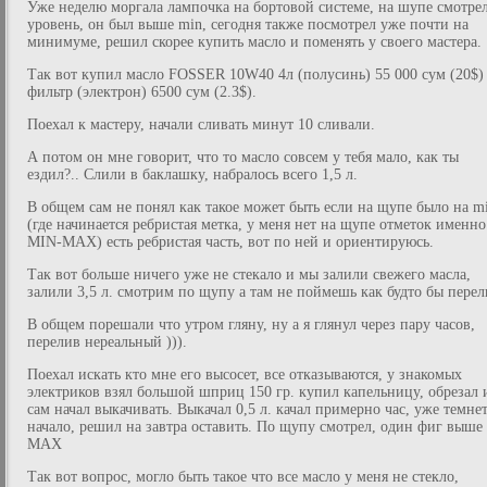
Уже неделю моргала лампочка на бортовой системе, на шупе смотре
уровень, он был выше min, сегодня также посмотрел уже почти на
минимуме, решил скорее купить масло и поменять у своего мастера.
Так вот купил масло FOSSER 10W40 4л (полусинь) 55 000 сум (20$)
фильтр (электрон) 6500 сум (2.3$).
Поехал к мастеру, начали сливать минут 10 сливали.
А потом он мне говорит, что то масло совсем у тебя мало, как ты
ездил?.. Слили в баклашку, набралось всего 1,5 л.
В общем сам не понял как такое может быть если на щупе было на m
(где начинается ребристая метка, у меня нет на щупе отметок именно
MIN-MAX) есть ребристая часть, вот по ней и ориентируюсь.
Так вот больше ничего уже не стекало и мы залили свежего масла,
залили 3,5 л. смотрим по щупу а там не поймешь как будто бы перел
В общем порешали что утром гляну, ну а я глянул через пару часов,
перелив нереальный ))).
Поехал искать кто мне его высосет, все отказываются, у знакомых
электриков взял большой шприц 150 гр. купил капельницу, обрезал 
сам начал выкачивать. Выкачал 0,5 л. качал примерно час, уже темне
начало, решил на завтра оставить. По щупу смотрел, один фиг выше
MAX
Так вот вопрос, могло быть такое что все масло у меня не стекло,