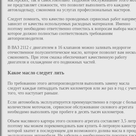
мастерских, так и самостоятельно. Подобное обслуживание этого мо
не представляет сложности, что позволит выполнить его каждому
автовладельцу, сэкономив на услугах профессиональных мастеров.
Следует помнить, что качество проводимых сервисных работ напря
зависит от качества используемых расходных материалов. Именно
поэтому необходимо ответственно отнестись к вопросам выбора масл
которое должно полностью соответствовать требованиям
автопроизводителя.
В ВАЗ 2112 с двигателем в 16 клапанов можно заливать недорогое
отечественное полусинтетическое масло, которое позволит вам неско
сэкономить. При этом смазка обеспечивает качественную работу
двигателя и охлаждение его подвижных частей.
Какое масло следует лить
По требованию этого автопроизводителя выполнять замену масла
следует каждые пятнадцать тысяч километров или же раз в год с уче
того, что наступает раньше.
Если автомобиль эксплуатируется преимущественно в городе с бол
количеством моточасов, сервисное обслуживание силового агрегата
необходимо выполнять при пробеге в десять тысяч километров.
Объем масляного картера этого силового агрегата составляет 3,5 литр
поэтому мы можем порекомендовать вам купить 4-литровую канистр
которой хватит в последующем для возможного долива масла в проц
эксплуатации автомобиля. Не забудьте о необходимости покупки так