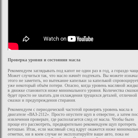
Проверка уровня и состояния масла
Рекомендуем заглядывать под капот не один раз в год, а гораздо чащ
Может случиться так, что масло начнёт подтекать. Вы можете изнача
этого не заметить, но вытекание капельки за капелькой спровоцируе
уже некоторый объём потери. Опасно, когда уровень масляной жидк
в движке становится ниже минимального уровня. Количества смазки
будет просто не хватать для охлаждения трущихся деталей, отличной
смазки и предупреждения стирания.
Рекомендуем с периодической частотой проверять уровень масла в
двигателе «ВАЗ-2112». Просто опустите щуп в отверстие, а затем по
извлечения проверьте, где располагается след от масла. Чтобы было
проще его рассмотреть, предварительно рекомендуем щуп протереть
ветошью. Итак, если масляный след вдруг окажется ниже минималь
отметки, ни в коем случае не эксплуатируйте ваше авто, пока не