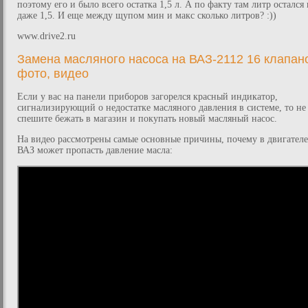
поэтому его и было всего остатка 1,5 л. А по факту там литр остался
даже 1,5. И еще между щупом мин и макс сколько литров? :))
www.drive2.ru
Замена масляного насоса на ВАЗ-2112 16 клапан
фото, видео
Если у вас на панели приборов загорелся красный индикатор,
сигнализирующий о недостатке масляного давления в системе, то не
спешите бежать в магазин и покупать новый масляный насос.
На видео рассмотрены самые основные причины, почему в двигателе
ВАЗ может пропасть давление масла: