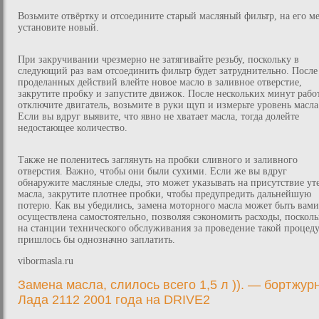
Возьмите отвёртку и отсоедините старый масляный фильтр, на его м
установите новый.
При закручивании чрезмерно не затягивайте резьбу, поскольку в
следующий раз вам отсоединить фильтр будет затруднительно. После
проделанных действий влейте новое масло в заливное отверстие,
закрутите пробку и запустите движок. После нескольких минут рабо
отключите двигатель, возьмите в руки щуп и измерьте уровень масла
Если вы вдруг выявите, что явно не хватает масла, тогда долейте
недостающее количество.
Также не поленитесь заглянуть на пробки сливного и заливного
отверстия. Важно, чтобы они были сухими. Если же вы вдруг
обнаружите масляные следы, это может указывать на присутствие ут
масла, закрутите плотнее пробки, чтобы предупредить дальнейшую
потерю. Как вы убедились, замена моторного масла может быть вами
осуществлена самостоятельно, позволяя сэкономить расходы, посколь
на станции технического обслуживания за проведение такой процед
пришлось бы однозначно заплатить.
vibormasla.ru
Замена масла, слилось всего 1,5 л )). — бортжур
Лада 2112 2001 года на DRIVE2