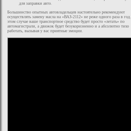
для заправки авто.
Большинство опытных автовладельцев настоятельно рекомендуют
осуществлять замену масла на «ВАЗ-2112» не реже одного раза в год
этом случае ваше транспортное средство будет просто «летать» по
автомагистрали, а движок будет безукоризненно и а абсолютно тихо
работать, вызывая у вас приятные эмоции.