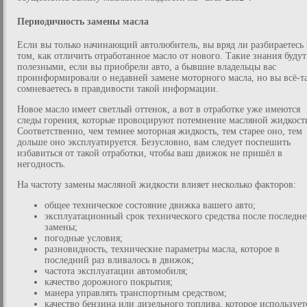
Периодичность замены масла
Если вы только начинающий автолюбитель, вы вряд ли разбираетесь 
том, как отличить отработанное масло от нового. Такие знания будут
полезными, если вы приобрели авто, а бывшие владельцы вас
проинформировали о недавней замене моторного масла, но вы всё-т
сомневаетесь в правдивости такой информации.
Новое масло имеет светлый оттенок, а вот в отработке уже имеются
следы горения, которые провоцируют потемнение масляной жидкост
Соответственно, чем темнее моторная жидкость, тем старее оно, тем
дольше оно эксплуатируется. Безусловно, вам следует поспешить
избавиться от такой отработки, чтобы ваш движок не пришёл в
негодность.
На частоту замены масляной жидкости влияет несколько факторов:
общее техническое состояние движка вашего авто;
эксплуатационный срок технического средства после последн
замены;
погодные условия;
разновидность, технические параметры масла, которое в
последний раз вливалось в движок;
частота эксплуатации автомобиля;
качество дорожного покрытия;
манера управлять транспортным средством;
качество бензина или дизельного топлива, которое использует