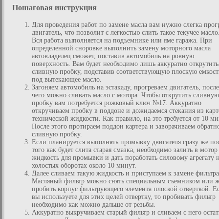
Пошаговая инструкция
Для проведения работ по замене масла вам нужно слегка прог
двигатель, что позволит с легкостью слить такое текучее масло
Вся работа выполняется на подъемнике или яме гаража. При
определенной сноровке выполнить замену моторного масла
автовладелец сможет, поставив автомобиль на ровную
поверхность. Вам будет необходимо лишь аккуратно открутить
сливную пробку, подставив соответствующую плоскую емкост
под вытекающее масло.
Загоняем автомобиль на эстакаду, прогреваем двигатель, после
чего можно сливать масло с мотора. Чтобы открутить сливную
пробку вам потребуется рожковый ключ №17. Аккуратно
откручиваем пробку в поддоне и дожидаемся стекания из карт
технической жидкости. Как правило, на это требуется от 10 ми
После этого протираем поддон картера и заворачиваем обратн
сливную пробку.
Если планируется выполнять промывку двигателя сразу же по
того как будет слита старая смазка, необходимо залить в мотор
жидкость для промывки и дать поработать силовому агрегату 
холостых оборотах около 10 минут.
Далее сливаем такую жидкость и приступаем к замене фильтра
Масляный фильтр можно снять специальным съемником или 
пробить корпус фильтрующего элемента плоской отверткой. Е
вы используете для этих целей отвертку, то пробивать фильтр
необходимо как можно дальше от резьбы.
Аккуратно выкручиваем старый фильтр и сливаем с него оста