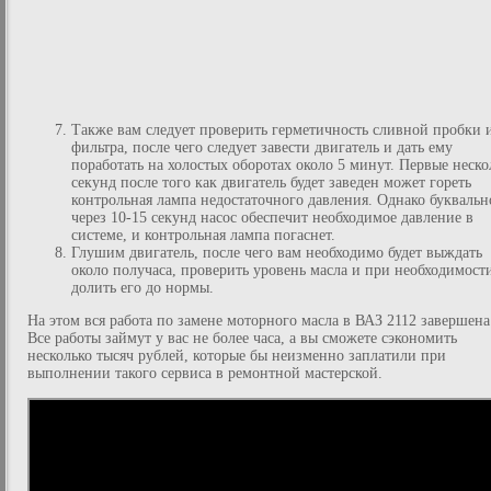
Также вам следует проверить герметичность сливной пробки 
фильтра, после чего следует завести двигатель и дать ему
поработать на холостых оборотах около 5 минут. Первые неско
секунд после того как двигатель будет заведен может гореть
контрольная лампа недостаточного давления. Однако буквальн
через 10-15 секунд насос обеспечит необходимое давление в
системе, и контрольная лампа погаснет.
Глушим двигатель, после чего вам необходимо будет выждать
около получаса, проверить уровень масла и при необходимост
долить его до нормы.
На этом вся работа по замене моторного масла в ВАЗ 2112 завершена
Все работы займут у вас не более часа, а вы сможете сэкономить
несколько тысяч рублей, которые бы неизменно заплатили при
выполнении такого сервиса в ремонтной мастерской.