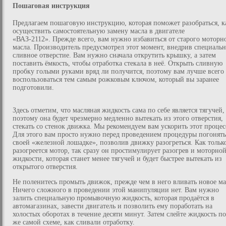
Пошаговая инструкция
Предлагаем пошаговую инструкцию, которая поможет разобраться, к
осуществить самостоятельную замену масла в двигателе
«ВАЗ-2112». Прежде всего, вам нужно избавиться от старого моторн
масла. Производитель предусмотрел этот момент, внедрив специальн
сливное отверстие. Вам нужно сначала открутить крышку, а затем
поставить ёмкость, чтобы отработка стекала в неё. Открыть сливную
пробку голыми руками вряд ли получится, поэтому вам лучше всего
воспользоваться тем самым рожковым ключом, который вы заранее
подготовили.
Здесь отметим, что масляная жидкость сама по себе является тягучей,
поэтому она будет чрезмерно медленно вытекать из этого отверстия,
стекать со стенок движка. Мы рекомендуем вам ускорить этот процес
Для этого вам просто нужно перед проведением процедуры погонять
своей «железной лошадке», позволив движку разогреться. Как тольк
разогреется мотор, так сразу он простимулирует разогрев и моторно
жидкости, которая станет менее тягучей и будет быстрее вытекать из
открытого отверстия.
Не поленитесь промыть движок, прежде чем в него вливать новое ма
Ничего сложного в проведении этой манипуляции нет. Вам нужно
залить специальную промывочную жидкость, которая продаётся в
автомагазинах, завести двигатель и позволить ему поработать на
холостых оборотах в течение десяти минут. Затем слейте жидкость по
же самой схеме, как сливали отработку.