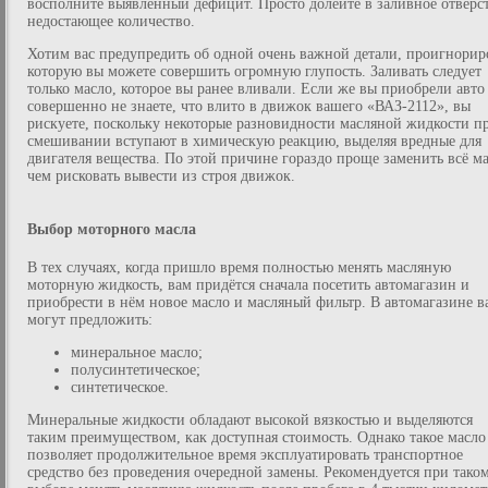
восполните выявленный дефицит. Просто долейте в заливное отверс
недостающее количество.
Хотим вас предупредить об одной очень важной детали, проигнорир
которую вы можете совершить огромную глупость. Заливать следует
только масло, которое вы ранее вливали. Если же вы приобрели авто
совершенно не знаете, что влито в движок вашего «ВАЗ-2112», вы
рискуете, поскольку некоторые разновидности масляной жидкости п
смешивании вступают в химическую реакцию, выделяя вредные для
двигателя вещества. По этой причине гораздо проще заменить всё ма
чем рисковать вывести из строя движок.
Выбор моторного масла
В тех случаях, когда пришло время полностью менять масляную
моторную жидкость, вам придётся сначала посетить автомагазин и
приобрести в нём новое масло и масляный фильтр. В автомагазине в
могут предложить:
минеральное масло;
полусинтетическое;
синтетическое.
Минеральные жидкости обладают высокой вязкостью и выделяются
таким преимуществом, как доступная стоимость. Однако такое масло
позволяет продолжительное время эксплуатировать транспортное
средство без проведения очередной замены. Рекомендуется при тако