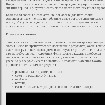
выборе менять масляную жидкость после пробега в 4 тысячи километ
Полусинтетические масла позволяют быстрее движку прогреваться в
зимний период. Требуется менять масло после шеститысячного пробе
Если вы влюблены в своё авто, не пожалейте для него своих
финансовых накоплений, приобретите самое дорогое синтетическое
масло, обладающее лучшими техническими характеристиками и
позволяющее не осуществлять замену до восьмитысячного пробега.
Готовимся к замене
Теперь осталось тщательно подготовиться к предстоящей процедуре.
Чтобы ничто не препятствовало достижению результата, очень важно
иметь под рукой весь необходимый инструментарий. Это не означает,
вам потребуется нести серьёзные финансовые расходы, приобретая
множество всяких мелочей. Часть того, что вам потребуется, мы
уверены, у вас уже имеется в наличии. Остальной материал можно
приобрести. Итак, вам потребуются:
рожковый ключ (размер на «17»);
съёмник масляного фильтра;
отвёртка;
ветошь;
ёмкость, объём которой должен быть не менее 4 литров.