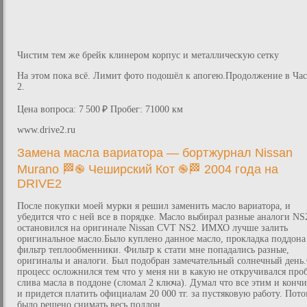
Чистим тем же брейк клинером корпус и металлическую сетку
На этом пока всё. Лимит фото подошёл к апогею.Продолжение в Ча
2.
Цена вопроса: 7 500 ₽ Пробег: 71000 км
www.drive2.ru
Замена масла вариатора — бортжурнал Nissan
Murano 🏁֎ Чеширский Кот ֎🏁 2004 года на
DRIVE2
После покупки моей мурки я решил заменить масло вариатора, и
убедится что с ней все в порядке. Масло выбирал разные аналоги NS
остановился на оригинале Nissan CVT NS2. ИМХО лучше залить
оригинальное масло.Было куплено данное масло, прокладка поддона
фильтр теплообменники. Фильтр к стати мне попадались разные,
оригиналы и аналоги. Был подобран замечательный солнечный день
процесс осложнился тем что у меня ни в какую не откручивался про
слива масла в поддоне (сломал 2 ключа). Думал что все этим и кончи
и придется платить официалам 20 000 тг. за пустяковую работу. Пот
было решено снимать весь поддон.