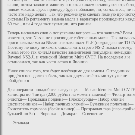
слили, потом заводим машину и проталкиваем оставшуюся отработк
новым маслом. Здесь процедур будет побольше, но, согласитесь, не т
часто это надо делать. Так что рекомендую сделать полную прочистк
системы.По регламенту замена масла в вариаторе производится кажд
60 тыс., или 4 года эксплуатации, что раньше.
Теперь несколько слов о популярном вопросе — что заливать? Всем
известно, что Nissan не производит собственных масел. Так называе
оригинальные масла Nissan изготавливает ELF (подразделение TOTA
Поэтому не вижу никакого смысла лить строго NS-2 только потому, 
Nissan этого так хочет.В качестве заменителей популярны немецкий
Ravenol NS2/J1 и японский Idemitsu Multi CVTF. На последнем я и
остановился, так как часто летаю в Японию.
Ниже список того, что будет необходимо для замены. О традициях
придётся ненадолго забыть, так как двумя отвёртками тут уже не
обойдёшься.
Для операции понадобится следующее:— Масло Idemitsu Multi CVTF
канистры по 4 литра (2200 руб/шт на момент замены)— Фильтр тонк
очистки— Прокладка поддона— Плоскогубцы— Набор ключей
шестигранников— Набор гаечных ключей— Бумажные полотенца—
Очиститель тормозов (брейк клинер)— Прозрачная тара (пара-тройк
бутылей по 5л)— Воронка— Домкрат— Освещение
— Эстакада