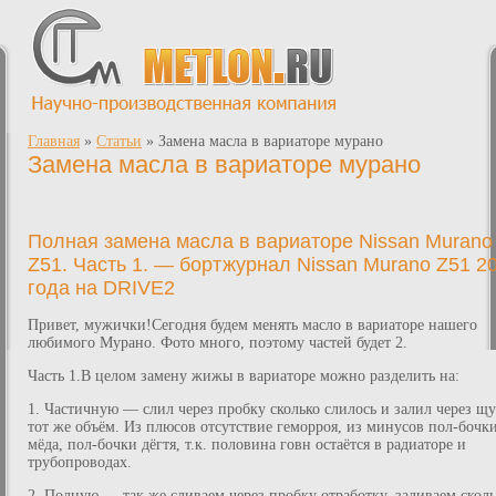
Главная
»
Статьи
»
Замена масла в вариаторе мурано
Замена масла в вариаторе мурано
Полная замена масла в вариаторе Nissan Murano
Z51. Часть 1. — бортжурнал Nissan Murano Z51 2
года на DRIVE2
Привет, мужички!Сегодня будем менять масло в вариаторе нашего
любимого Мурано. Фото много, поэтому частей будет 2.
Часть 1.В целом замену жижы в вариаторе можно разделить на:
1. Частичную — слил через пробку сколько слилось и залил через щ
тот же объём. Из плюсов отсутствие геморроя, из минусов пол-бочк
мёда, пол-бочки дёгтя, т.к. половина говн остаётся в радиаторе и
трубопроводах.
2. Полную — так же сливаем через пробку отработку, заливаем сколь