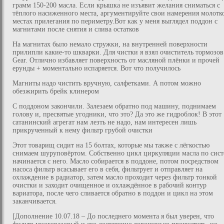
грамм 150-200 масла. Если крышка не изъявит желания сниматься с
тёплого насиженного места, аргументируйте свои намерения молотк
местах прилегания по периметру.Вот как у меня выглядел поддон с
магнитами после снятия и слива остатков
На магнитах было немало стружки, на внутренней поверхности
прилипли какие-то шкварки. Для чистки я взял очиститель тормозов
Gear. Отлично избавляет поверхность от масляной плёнки и прочей
ерунды + моментально испаряется. Вот что получилось
Магниты надо чистить вручную, салфетками. А потом можно
обезжирить брейк клинером
С поддоном закончили. Залезаем обратно под машину, поднимаем
голову и, пресвятые угодники, что это? Да это же гидроблок! В этот
сатанинский агрегат нам лезть не надо, нам интересен лишь
прикрученный к нему фильтр грубой очистки
Этот товарищ сидит на 15 болтах, которые мы также с лёгкостью
снимаем шуруповёртом. Собственно цикл циркуляции масла по сист
начинается с него. Масло собирается в поддоне, потом посредством
насоса фильтр всасывает его в себя, фильтрует и отправляет на
охлаждение в радиатор, затем масло проходит через фильтр тонкой
очистки и заходит очищенное и охлаждённое в рабочий контур
вариатора, после чего сливается обратно в поддон и цикл на этом
заканчивается.
[Дополнение 10.07.18 – До последнего момента я был уверен, что