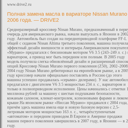
www.drive2.ru
Полная замена масла в вариаторе Nissan Murano
2006 года. — DRIVE2
Среднеразмерный кроссовер Nissan Murano, предназначенный в пер
очередь для американского рынка, начали выпускать в Японии в 200
году. Автомобиль был создан на переднеприводной платформе FF-L
общей с седаном Nissan Altima третьего поколения, машина получила
эффектный дизайн внешности и интерьера.Американским покупате
«Мурано» предлагался с бензиновым мотором V6 3.5 (243–249 л. с.) 
вариатором, а привод мог быть передним или полным. В 2005 году
модель получила слегка обновлённый дизайн и расширенный списо
опций.Кроссовер Nissan Murano первого поколения (Z50), 2002–200
2004 году Nissan Murano дебютировал на европейском рынке, а в 200
году кроссовер начали официально поставлять в Россию (до этого
машина успешно продавалась «серыми» дилерами). У нас автомобил
предлагался с двигателем V6 3.5 мощностью 234 л. с., вариатором и
только в полноприводном исполнении. Цены начинались с отметки 1
миллиона рублей за машину с шестью подушками безопасности,
кожаным салоном, климат-контролем, ксеноновыми фарами и люком
крыше.На японском рынке «Ниссан Мурано» продавался с 2004 года,
причём здесь машина имела еще и новую базовую версию с 2,5-
литровым мотором мощностью 163 л. с., четырёхступенчатым
«автоматом» и передним приводом.В Европе и Америке продажи
машин первого поколения завершились в 2007 году, в Японии — в 
году.