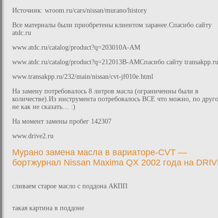
Источник: wroom.ru/cars/nissan/murano/history
Все материалы были приобретены клиентом заранее.Спасибо сайту
atdc.ru
www.atdc.ru/catalog/product?q=203010A-AM
www.atdc.ru/catalog/product?q=212013B-AMСпасибо сайту transakpp.r
www.transakpp.ru/232/main/nissan/cvt-jf010e.html
На замену потребовалось 8 литров масла (ограниченны были в
количестве).Из инструмента потребовалось ВСЕ что можно, по друг
не как не сказать… :)
На момент замены пробег 142307
www.drive2.ru
Мурано замена масла в вариаторе-CVT —
бортжурнал Nissan Maxima QX 2002 года на DRI
сливаем старое масло с поддона АКПП
такая картина в поддоне