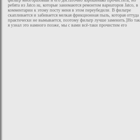
фильтр многоразовый и его достаточно хорошенько прочистить, но
ребята из Jatco.su, которые занимаются ремонтом вариаторов Jatco, в
комментарии к этому посту меня в этом переубедили. В фильтре
скапливается и забивается мелкая фрикционная пыль, которая оттуда
практически не вымывается, поэтому фильтр лучше заменить.]Но так
я узнал это намного позже, мы с вами всё-таки прочистим его