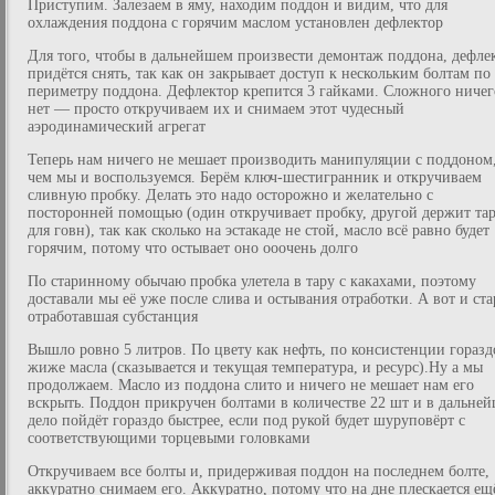
Приступим. Залезаем в яму, находим поддон и видим, что для
охлаждения поддона с горячим маслом установлен дефлектор
Для того, чтобы в дальнейшем произвести демонтаж поддона, дефле
придётся снять, так как он закрывает доступ к нескольким болтам по
периметру поддона. Дефлектор крепится 3 гайками. Сложного ничег
нет — просто откручиваем их и снимаем этот чудесный
аэродинамический агрегат
Теперь нам ничего не мешает производить манипуляции с поддоном
чем мы и воспользуемся. Берём ключ-шестигранник и откручиваем
сливную пробку. Делать это надо осторожно и желательно с
посторонней помощью (один откручивает пробку, другой держит та
для говн), так как сколько на эстакаде не стой, масло всё равно будет
горячим, потому что остывает оно ооочень долго
По старинному обычаю пробка улетела в тару с какахами, поэтому
доставали мы её уже после слива и остывания отработки. А вот и ста
отработавшая субстанция
Вышло ровно 5 литров. По цвету как нефть, по консистенции горазд
жиже масла (сказывается и текущая температура, и ресурс).Ну а мы
продолжаем. Масло из поддона слито и ничего не мешает нам его
вскрыть. Поддон прикручен болтами в количестве 22 шт и в дальне
дело пойдёт гораздо быстрее, если под рукой будет шуруповёрт с
соответствующими торцевыми головками
Откручиваем все болты и, придерживая поддон на последнем болте,
аккуратно снимаем его. Аккуратно, потому что на дне плескается ещ