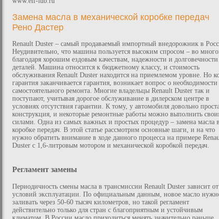
www.elf-lub.ru
Замена масла в механической коробке передач
Рено Дастер
Renault Duster – самый продаваемый импортный внедорожник в Росс
Неудивительно, что машина пользуется высоким спросом – во мног
благодаря хорошим ездовым качествам, надежности и долговечности
деталей. Машина относится к бюджетному классу, и стоимость
обслуживания Renault Duster находится на приемлемом уровне. Но к
гарантия заканчивается гарантия, возникает вопрос о необходимости
самостоятельного ремонта. Многие владельцы Renault Duster так и
поступают, учитывая дорогое обслуживание в дилерском центре в
условиях отсутствия гарантии. К тому, у автомобиля довольно прост
конструкция, и некоторые ремонтные работы можно выполнить сво
силами. Одна из самых важных и простых процедур – замена масла 
коробке передач. В этой статье рассмотрим основные шаги, и на что
нужно обратить внимание в ходе данного процесса на примере Renau
Duster с 1,6-литровым мотором и механической коробкой передач.
Регламент замены
Периодичность смены масла в трансмиссии Renault Duster зависит от
условий эксплуатации. По официальным данным, новое масло нужн
заливать через 50-60 тысяч километров, но такой регламент
действительно только для стран с благоприятным и устойчивым
климатом. В России масло приходиться менять значительно раньше