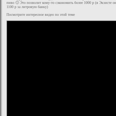
пиво 🙂 Это позволит кому-то сэкономить более 1000 р (в Экзисте о
1100 р за литровую банку)
Посмотрите интересное видео по этой теме