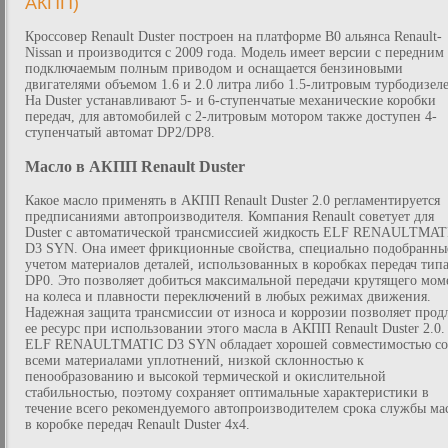
АКПП)
Кроссовер Renault Duster построен на платформе B0 альянса Renault-
Nissan и производится с 2009 года. Модель имеет версии с передним
подключаемым полным приводом и оснащается бензиновыми
двигателями объемом 1.6 и 2.0 литра либо 1.5-литровым турбодизел
На Duster устанавливают 5- и 6-ступенчатые механические коробки
передач, для автомобилей с 2-литровым мотором также доступен 4-
ступенчатый автомат DP2/DP8.
Масло в АКПП Renault Duster
Какое масло применять в АКПП Renault Duster 2.0 регламентируется
предписаниями автопроизводителя. Компания Renault советует для
Duster с автоматической трансмиссией жидкость ELF RENAULTMAT
D3 SYN. Она имеет фрикционные свойства, специально подобранны
учетом материалов деталей, использованных в коробках передач тип
DP0. Это позволяет добиться максимальной передачи крутящего мом
на колеса и плавности переключений в любых режимах движения.
Надежная защита трансмиссии от износа и коррозии позволяет прод
ее ресурс при использовании этого масла в АКПП Renault Duster 2.0.
ELF RENAULTMATIC D3 SYN обладает хорошей совместимостью со
всеми материалами уплотнений, низкой склонностью к
пенообразованию и высокой термической и окислительной
стабильностью, поэтому сохраняет оптимальные характеристики в
течение всего рекомендуемого автопроизводителем срока службы ма
в коробке передач Renault Duster 4x4.