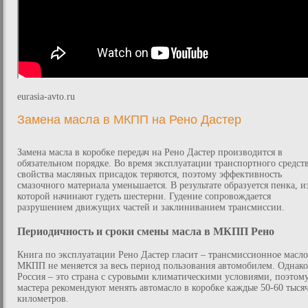
eurasia-avto.ru
Замена масла в МКПП на Рено Дастер
Замена масла в коробке передач на Рено Дастер производится в
обязательном порядке. Во время эксплуатации транспортного средст
свойства масляных присадок теряются, поэтому эффективность
смазочного материала уменьшается. В результате образуется пенка, и
которой начинают гудеть шестерни. Гудение сопровождается
разрушением движущих частей и заклиниванием трансмиссии.
Периодичность и сроки смены масла в МКПП Рено
Книга по эксплуатации Рено Дастер гласит – трансмиссионное масло
МКПП не меняется за весь период пользования автомобилем. Однако
Россия – это страна с суровыми климатическими условиями, поэтом
мастера рекомендуют менять автомасло в коробке каждые 50-60 тыся
километров.