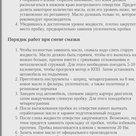
располагаться в нижнем краю контрольного отверстия. Придет
долить некоторое количество масла, если его уровень ниже, ч
установлено по регламенту. Масло доливать только то, которое
рекомендует производитель
Убедившись в достаточном уровне жидкости, плотно закрутит
место пробку, предварительно заменив уплотнитель пробки
Порядок работ при смене смазки
Чтобы полностью заменить масло, сначала надо слить старую
жидкость. Масло должно быть горячим, чтобы его вылилось к
можно больше, причем вместе с грязевыми отложениями и
металлической стружкой. Для этого необходимо поездить 5-10
километров, чтобы прогрелся мотор и КПП. Затем установить
автомобиль на подъемник
Приготовить инструменты – шприц, четырехгранник на 8 мм,
новое масло и фильтры, уплотнители, а также полотенце и
резиновые перчатки
Заходим под автомобиль, снимаем защиту картера двигателя,
затем выкручиваем сливную пробку. Для этого понадобится
четырехгранник
После вытаскивания пробки из отверстия начнет вытекать
отработанное масло в заранее подготовленный поддон
После слива жидкости отверстие закручивается. Возможно, пе
этим придется заменить прокладку от пробки, чтобы избежать
протечек. Пробка ввинчивается ключом с моментом 20 Нм.
Залить новое масло от официального производителя