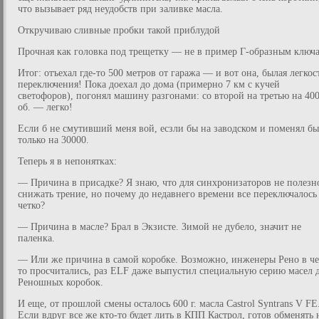
что вызывает ряд неудобств при заливке масла.
Откручиваю сливные пробки такой приблудой
Прочная как головка под трещетку — не в пример Г-образным ключ
Итог: отъехал где-то 500 метров от гаража — и вот она, былая легкос
переключения! Пока доехал до дома (примерно 7 км с кучей
светофоров), погонял машину разгонами: со второй на третью на 40
об. — легко!
Если б не смутивший меня вой, есзли бы на заводском и поменял бы
только на 30000.
Теперь я в непонятках:
— Причина в присадке? Я знаю, что для синхронизаторов не полезн
снижать трение, но почему до недавнего времени все переключалось
четко?
— Причина в масле? Брал в Экзисте. Зимой не дубело, значит не
паленка.
— Или же причина в самой коробке. Возможно, инженеры Рено в ч
то просчитались, раз ELF даже выпустил специальную серию масел 
Реношных коробок.
И еще, от прошлой смены осталось 600 г. масла Castrol Syntrans V FE
Если вдруг все же кто-то будет лить в КПП Кастрол, готов обменять 