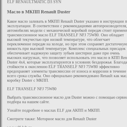
ELF RENAULTMATIC D3 SYN
Масло в МКПП Renault Duster
Какое масло заливать в МКПП Renault Duster указано в инструкции 
эксплуатации. В соответствии с рекомендациями автопроизводителя,
автомобилях модели с механической коробкой передач стоит примен
трансмиссионное масло ELF TRANSELF NFJ 75W80. Оно обладает
высокой текучестью при низкой температуре, что облегчает
переключение передач на холоде, но при этом сохраняет достаточную
вязкость при высокой температуре. Комплекс специальных присадок
обеспечивает надежную защиту зубьев шестерни даже при очень
высоких нагрузках, что позволяет использовать это масло в КПП Ren
Duster 4x4, которые эксплуатируются в условиях бездорожья. Благод
стойкости к окислению ELF TRANSELF NFJ 75W80 эффективно
предохраняет элементы трансмиссии от износа и коррозии в течение
всего срока службы. Оно официально рекомендовано Renault как мас
коробку Duster с МКПП.
ELF TRANSELF NFJ 75W80
Выбрать трансмиссионное масло для Duster можно с помощью серви
подбора на нашем сайте.
Узнайте подробнее о маслах ELF для АКПП и МКПП.
Смотрите также: Моторное масло для Renault Duster