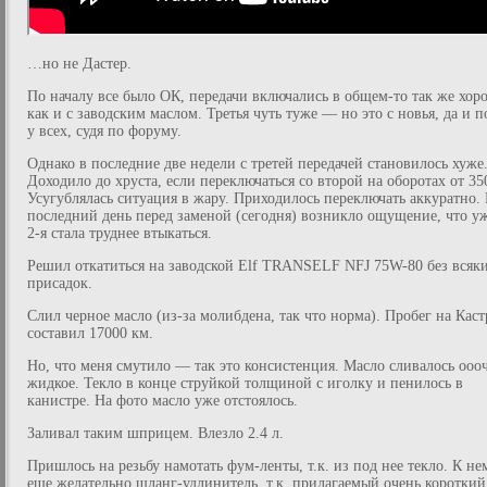
…но не Дастер.
По началу все было ОК, передачи включались в общем-то так же хор
как и с заводским маслом. Третья чуть туже — но это с новья, да и п
у всех, судя по форуму.
Однако в последние две недели с третей передачей становилось хуже
Доходило до хруста, если переключаться со второй на оборотах от 35
Усугублялась ситуация в жару. Приходилось переключать аккуратно.
последний день перед заменой (сегодня) возникло ощущение, что у
2-я стала труднее втыкаться.
Решил откатиться на заводской Elf TRANSELF NFJ 75W-80 без всяк
присадок.
Слил черное масло (из-за молибдена, так что норма). Пробег на Каст
составил 17000 км.
Но, что меня смутило — так это консистенция. Масло сливалось ооо
жидкое. Текло в конце струйкой толщиной с иголку и пенилось в
канистре. На фото масло уже отстоялось.
Заливал таким шприцем. Влезло 2.4 л.
Пришлось на резьбу намотать фум-ленты, т.к. из под нее текло. К не
еще желательно шланг-удлинитель, т.к. прилагаемый очень короткий