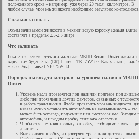
положенного срока – например, уже через 20 тысяч километров. В
любом случае, уровень жидкости необходимо регулярно контролиров
Сколько заливать
Объем заливаемой жидкости в механическую коробку Renault Duster
составляет в пределах 2,5-2,8 литра.
Что заливать
В качестве рекомендуемого масла для МКПП Renault Duster идеальн
вариантом будет Эльф (Elf) Tranself TRJ 75W-80. Как вариант, подой
масло Эльф Tranself NFJ 75W-80.
Порядок шагов для контроля за уровнем смазки в МКПП
Duster
Уровень масла проверяется при наличии подтеков под днищем
либо при проявлении других факторов, связанных с трудност
в работе трансмиссии. Чтобы проверить уровень жидкости, дл
начала нужно установить автомобиль на возвышенность – это
может быть эстакада, подъемник или смотровая яма. Заходим 
автомобиль, и находим пробку сливного отверстия.
Чтобы отвернуть контрольную пробку, необходимо снять защи
двигателя
Вытаскиваем пробку, и проверяем уровень жидкости с помощ
Г-образного ключа. Обратим внимание, что ключ должен