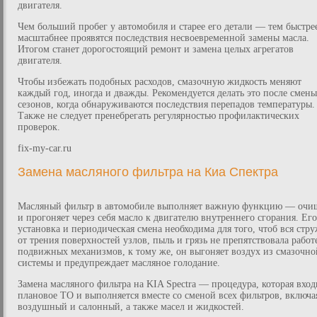
двигателя.
Чем больший пробег у автомобиля и старее его детали — тем быстре
масштабнее проявятся последствия несвоевременной замены масла.
Итогом станет дорогостоящий ремонт и замена целых агрегатов
двигателя.
Чтобы избежать подобных расходов, смазочную жидкость меняют
каждый год, иногда и дважды. Рекомендуется делать это после смены
сезонов, когда обнаруживаются последствия перепадов температуры.
Также не следует пренебрегать регулярностью профилактических
проверок.
fix-my-car.ru
Замена масляного фильтра на Киа Спектра
Масляный фильтр в автомобиле выполняет важную функцию — очи
и прогоняет через себя масло к двигателю внутреннего сгорания. Его
установка и периодическая смена необходима для того, чтоб вся стр
от трения поверхностей узлов, пыль и грязь не препятствовала работ
подвижных механизмов, к тому же, он выгоняет воздух из смазочно
системы и предупреждает масляное голодание.
Замена масляного фильтра на KIA Spectra — процедура, которая вход
плановое ТО и выполняется вместе со сменой всех фильтров, включа
воздушный и салонный, а также масел и жидкостей.