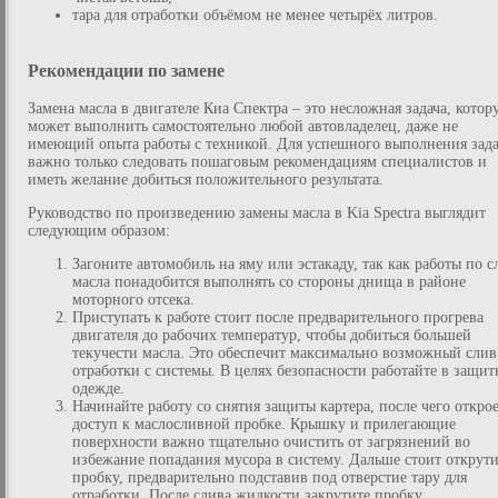
тара для отработки объёмом не менее четырёх литров.
Рекомендации по замене
Замена масла в двигателе Киа Спектра – это несложная задача, котор
может выполнить самостоятельно любой автовладелец, даже не
имеющий опыта работы с техникой. Для успешного выполнения зад
важно только следовать пошаговым рекомендациям специалистов и
иметь желание добиться положительного результата.
Руководство по произведению замены масла в Kia Spectra выглядит
следующим образом:
Загоните автомобиль на яму или эстакаду, так как работы по с
масла понадобится выполнять со стороны днища в районе
моторного отсека.
Приступать к работе стоит после предварительного прогрева
двигателя до рабочих температур, чтобы добиться большей
текучести масла. Это обеспечит максимально возможный слив
отработки с системы. В целях безопасности работайте в защи
одежде.
Начинайте работу со снятия защиты картера, после чего открое
доступ к маслосливной пробке. Крышку и прилегающие
поверхности важно тщательно очистить от загрязнений во
избежание попадания мусора в систему. Дальше стоит открути
пробку, предварительно подставив под отверстие тару для
отработки. После слива жидкости закрутите пробку,