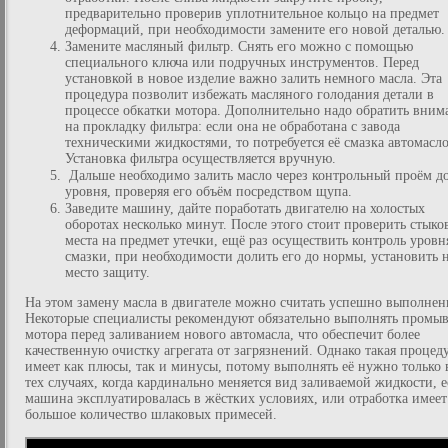
предварительно проверив уплотнительное кольцо на предмет
деформаций, при необходимости замените его новой деталью
Замените масляный фильтр. Снять его можно с помощью
специального ключа или подручных инструментов. Перед
установкой в новое изделие важно залить немного масла. Эта
процедура позволит избежать масляного голодания детали в
процессе обкатки мотора. Дополнительно надо обратить вним
на прокладку фильтра: если она не обработана с завода
техническими жидкостями, то потребуется её смазка автомасл
Установка фильтра осуществляется вручную.
Дальше необходимо залить масло через контрольный проём д
уровня, проверяя его объём посредством щупа.
Заведите машину, дайте поработать двигателю на холостых
оборотах несколько минут. После этого стоит проверить стыко
места на предмет утечки, ещё раз осуществить контроль уровн
смазки, при необходимости долить его до нормы, установить 
место защиту.
На этом замену масла в двигателе можно считать успешно выполнен
Некоторые специалисты рекомендуют обязательно выполнять промы
мотора перед заливанием нового автомасла, что обеспечит более
качественную очистку агрегата от загрязнений. Однако такая процед
имеет как плюсы, так и минусы, потому выполнять её нужно только 
тех случаях, когда кардинально меняется вид заливаемой жидкости, 
машина эксплуатировалась в жёстких условиях, или отработка имеет
большое количество шлаковых примесей.