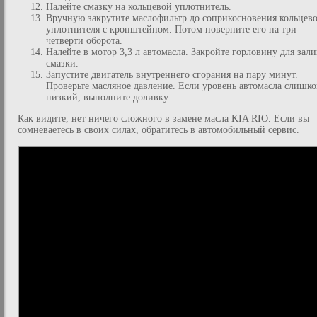
Налейте смазку на кольцевой уплотнитель.
Вручную закрутите маслофильтр до соприкосновения кольцев
уплотнителя с кронштейном. Потом поверните его на три
четверти оборота.
Налейте в мотор 3,3 л автомасла. Закройте горловину для зал
смазки.
Запустите двигатель внутреннего сгорания на пару минут.
Проверьте масляное давление. Если уровень автомасла слишк
низкий, выполните доливку.
Как видите, нет ничего сложного в замене масла KIA RIO. Если вы
сомневаетесь в своих силах, обратитесь в автомобильный сервис.