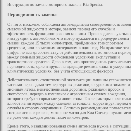
Инструкция по замене моторного масла в Kia Spectra.
Периодичность замены
От того, насколько соблюдена автовладельцем своевременность заме
смазочной жидкости в моторе, зависят период его службы и
эффективность функционирования машины. Производитель указыва
инструкции к автомобилю, что мотор нуждается в процедуре смены
смазки каждые 15 тысяч километров, пройденных транспортным
средством, или временным интервалом в один год. На практике эти
цифры не всегда соответствуют действительности, во многом период
между сменами жидкости обусловлен условиями эксплуатации
транспортного средства. Дело в том, что производитель рассчитывае
периодичность, ориентируясь на щадящие режимы езды, в умеренны
климатических условиях, без учёта отягощающих факторов.
Действительность отечественной эксплуатации машины усложняется
частыми перепадами температурных режимов, с суровыми зимами и
знойным летом, некачественными дорогами, режимами пробок и
светофоров, нередко в комплексе с агрессивным стилем вождения,
которого требуют городские условия езды. Такие факторы значитель
влияют на интервал между сменами автомасла, корректируя период е
службы в сторону сокращения. Согласно рекомендациям пользовател
специалистов сервисов, моторное масло для Киа Спектра нужно мен
не реже чем каждые десять тысяч километров.
Кроме этого, незапланированная смена автомасла нужна в ситуации,
если машина куплена с салона, сразу же после обкатки транспортног