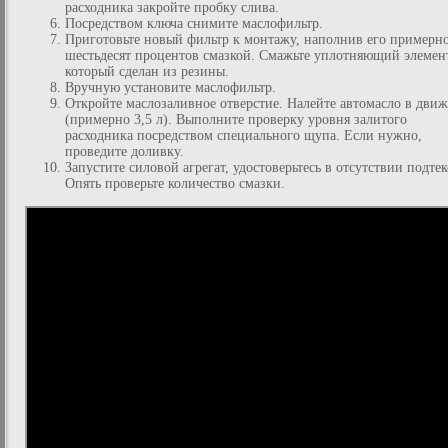
расходника закройте пробку слива.
Посредством ключа снимите маслофильтр.
Приготовьте новый фильтр к монтажу, наполнив его примерно
шестьдесят процентов смазкой. Смажьте уплотняющий элемен
который сделан из резины.
Вручную установите маслофильтр.
Откройте маслозаливное отверстие. Налейте автомасло в дви
(примерно 3,5 л). Выполните проверку уровня залитого
расходника посредством специального щупа. Если нужно,
проведите доливку.
Запустите силовой агрегат, удостоверьтесь в отсутствии подтек
Опять проверьте количество смазки.