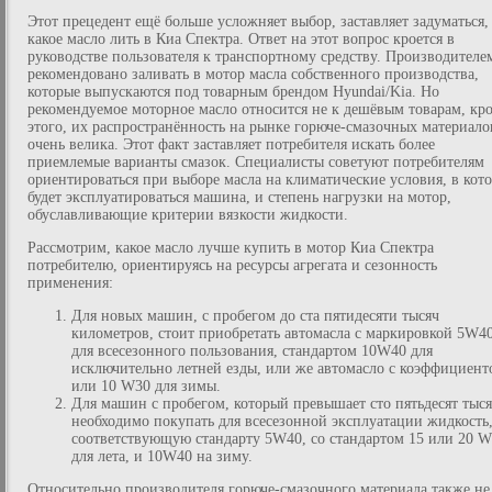
Этот прецедент ещё больше усложняет выбор, заставляет задуматься,
какое масло лить в Киа Спектра. Ответ на этот вопрос кроется в
руководстве пользователя к транспортному средству. Производителе
рекомендовано заливать в мотор масла собственного производства,
которые выпускаются под товарным брендом Hyundai/Kia. Но
рекомендуемое моторное масло относится не к дешёвым товарам, кр
этого, их распространённость на рынке горюче-смазочных материало
очень велика. Этот факт заставляет потребителя искать более
приемлемые варианты смазок. Специалисты советуют потребителям
ориентироваться при выборе масла на климатические условия, в кот
будет эксплуатироваться машина, и степень нагрузки на мотор,
обуславливающие критерии вязкости жидкости.
Рассмотрим, какое масло лучше купить в мотор Киа Спектра
потребителю, ориентируясь на ресурсы агрегата и сезонность
применения:
Для новых машин, с пробегом до ста пятидесяти тысяч
километров, стоит приобретать автомасла с маркировкой 5W4
для всесезонного пользования, стандартом 10W40 для
исключительно летней езды, или же автомасло с коэффициент
или 10 W30 для зимы.
Для машин с пробегом, который превышает сто пятьдесят тыся
необходимо покупать для всесезонной эксплуатации жидкость
соответствующую стандарту 5W40, со стандартом 15 или 20 
для лета, и 10W40 на зиму.
Относительно производителя горюче-смазочного материала также не