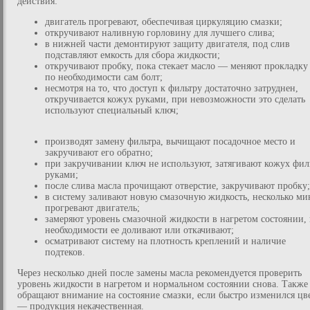
действия:
двигатель прогревают, обеспечивая циркуляцию смазки;
откручивают наливную горловину для лучшего слива;
в нижней части демонтируют защиту двигателя, под слив
подставляют емкость для сбора жидкости;
откручивают пробку, пока стекает масло — меняют прокладку
по необходимости сам болт;
несмотря на то, что доступ к фильтру достаточно затруднен,
откручивается кожух руками, при невозможности это сделать
используют специальный ключ;
производят замену фильтра, вычищают посадочное место и
закручивают его обратно;
при закручивании ключ не используют, затягивают кожух фил
руками;
после слива масла прочищают отверстие, закручивают пробку;
в систему заливают новую смазочную жидкость, несколько ми
прогревают двигатель;
замеряют уровень смазочной жидкости в нагретом состоянии,
необходимости ее доливают или откачивают;
осматривают систему на плотность креплений и наличие
подтеков.
Через несколько дней после замены масла рекомендуется проверить
уровень жидкости в нагретом и нормальном состоянии снова. Также
обращают внимание на состояние смазки, если быстро изменился цв
— продукция некачественная.