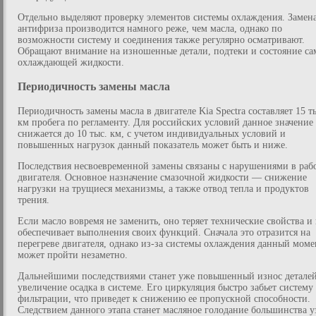
Отдельно выделяют проверку элементов системы охлаждения. Замен
антифриза производится намного реже, чем масла, однако по
возможности систему и соединения также регулярно осматривают.
Обращают внимание на изношенные детали, подтеки и состояние са
охлаждающей жидкости.
Периодичность замены масла
Периодичность замены масла в двигателе Kia Spectra составляет 15 т
км пробега по регламенту. Для российских условий данное значение
снижается до 10 тыс. км, с учетом индивидуальных условий и
повышенных нагрузок данный показатель может быть и ниже.
Последствия несвоевременной замены связаны с нарушениями в раб
двигателя. Основное назначение смазочной жидкости — снижение
нагрузки на трущиеся механизмы, а также отвод тепла и продуктов
трения.
Если масло вовремя не заменить, оно теряет технические свойства и
обеспечивает выполнения своих функций. Сначала это отразится на
перегреве двигателя, однако из-за системы охлаждения данный моме
может пройти незаметно.
Дальнейшими последствиями станет уже повышенный износ детале
увеличение осадка в системе. Его циркуляция быстро забьет систему
фильтрации, что приведет к снижению ее пропускной способности.
Следствием данного этапа станет масляное голодание большинства у