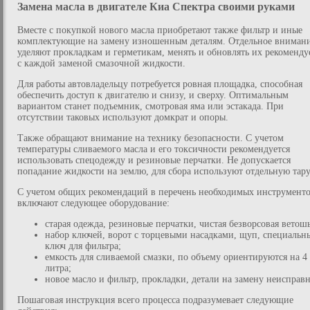
Замена масла в двигателе Киа Спектра своими руками
Вместе с покупкой нового масла приобретают также фильтр и иные
комплектующие на замену изношенным деталям. Отдельное вниман
уделяют прокладкам и герметикам, менять и обновлять их рекоменду
с каждой заменой смазочной жидкости.
Для работы автовладельцу потребуется ровная площадка, способная
обеспечить доступ к двигателю и снизу, и сверху. Оптимальным
вариантом станет подъемник, смотровая яма или эстакада. При
отсутствии таковых используют домкрат и опоры.
Также обращают внимание на технику безопасности. С учетом
температуры сливаемого масла и его токсичности рекомендуется
использовать спецодежду и резиновые перчатки. Не допускается
попадание жидкости на землю, для сбора используют отдельную тару
С учетом общих рекомендаций в перечень необходимых инструмент
включают следующее оборудование:
старая одежда, резиновые перчатки, чистая безворсовая ветошь
набор ключей, ворот с торцевыми насадками, щуп, специальн
ключ для фильтра;
емкость для сливаемой смазки, по объему ориентируются на 4
литра;
новое масло и фильтр, прокладки, детали на замену неисправ
Пошаговая инструкция всего процесса подразумевает следующие