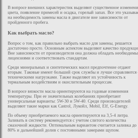
В вопросе внешних характеристик выделяют существенное изменен
цвета, появление примесей и осадка, горелый запах. Все это указыва
на необходимость замены масла в двигателе вне зависимости от
пройденного пробега.
Как выбрать масло?
Вопрос о том, как правильно выбрать масло для замены, решается
достаточно просто. Основным аспектом выделяют качество продукци
Вне зависимости от производителя она должна обладать необходим
лицензиями и соответствовать стандартам.
Среди минеральных и синтетических масел предпочтение отдают
вторым. Таковые имеют больший срок службы и лучше справляются 
техническими нагрузками. Также выделяют их устойчивость к
термальным воздействиям и окислительным процессам.
В вопросе вязкости масла ориентируются на годовые изменения
температуры. При ее значительных колебаниях приобретают
универсальные варианты: 5W-30 и 5W-40. Среди производителей
выделяют такие марки как Castrol, Лукойл, Mobil, Elf, G-Energy.
По объему приобретаемого масла ориентируются на 3,5-4 литра.
Заливать в систему рекомендуется с учетом слитого количества
смазочной жидкости. Оптимальным вариантом считается заливка до 
80% и дальнейший долив с постоянными замерами щупом.