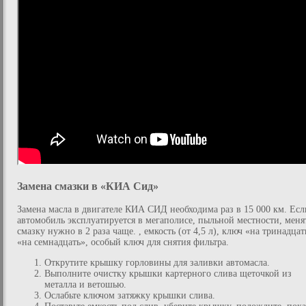
Замена смазки в «КИА Сид»
Замена масла в двигателе КИА СИД необходима раз в 15 000 км. Есл
автомобиль эксплуатируется в мегаполисе, пыльной местности, меня
смазку нужно в 2 раза чаще. , емкость (от 4,5 л), ключ «на тринадцат
«на семнадцать», особый ключ для снятия фильтра.
Открутите крышку горловины для заливки автомасла.
Выполните очистку крышки картерного слива щеточкой из
металла и ветошью.
Ослабьте ключом затяжку крышки слива.