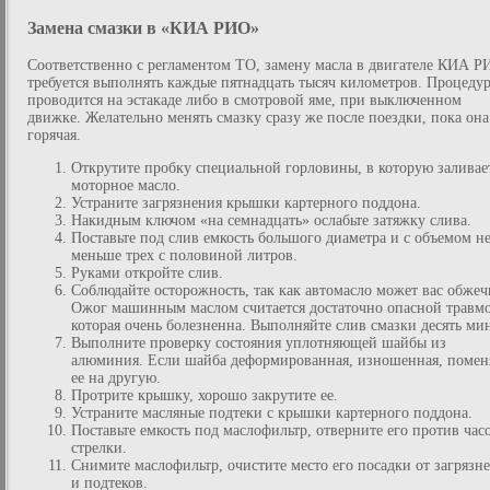
Замена смазки в «КИА РИО»
Соответственно с регламентом ТО, замену масла в двигателе КИА Р
требуется выполнять каждые пятнадцать тысяч километров. Процеду
проводится на эстакаде либо в смотровой яме, при выключенном
движке. Желательно менять смазку сразу же после поездки, пока она
горячая.
Открутите пробку специальной горловины, в которую заливае
моторное масло.
Устраните загрязнения крышки картерного поддона.
Накидным ключом «на семнадцать» ослабьте затяжку слива.
Поставьте под слив емкость большого диаметра и с объемом н
меньше трех с половиной литров.
Руками откройте слив.
Соблюдайте осторожность, так как автомасло может вас обжеч
Ожог машинным маслом считается достаточно опасной травм
которая очень болезненна. Выполняйте слив смазки десять мин
Выполните проверку состояния уплотняющей шайбы из
алюминия. Если шайба деформированная, изношенная, помен
ее на другую.
Протрите крышку, хорошо закрутите ее.
Устраните масляные подтеки с крышки картерного поддона.
Поставьте емкость под маслофильтр, отверните его против час
стрелки.
Снимите маслофильтр, очистите место его посадки от загрязн
и подтеков.