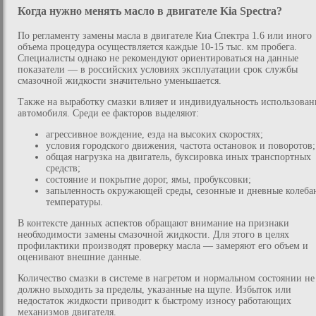
Когда нужно менять масло в двигателе Kia Spectra?
По регламенту замены масла в двигателе Киа Спектра 1.6 или иного
объема процедура осуществляется каждые 10-15 тыс. км пробега.
Специалисты однако не рекомендуют ориентироваться на данные
показатели — в российских условиях эксплуатации срок службы
смазочной жидкости значительно уменьшается.
Также на выработку смазки влияет и индивидуальность использован
автомобиля. Среди ее факторов выделяют:
агрессивное вождение, езда на высоких скоростях;
условия городского движения, частота остановок и поворотов;
общая нагрузка на двигатель, буксировка иных транспортных
средств;
состояние и покрытие дорог, ямы, пробуксовки;
запыленность окружающей среды, сезонные и дневные колеба
температуры.
В контексте данных аспектов обращают внимание на признаки
необходимости замены смазочной жидкости. Для этого в целях
профилактики производят проверку масла — замеряют его объем и
оценивают внешние данные.
Количество смазки в системе в нагретом и нормальном состоянии не
должно выходить за пределы, указанные на щупе. Избыток или
недостаток жидкости приводит к быстрому износу работающих
механизмов двигателя.