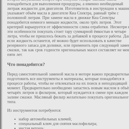
понадобиться для выполнения процедуры, а именно необходимый
литраж жидкости для двигателя. Изготовитель в инструкции к маши
указывает объём масла в двигателе Киа Спектра, равный трём с
половиной литрам. При замене масла в движке Киа Спектры
понадобится немного меньше жидкости, около трёх литров. Этот
критерий варьируется от эффективности слива отработки. Несмотря 
эти особенности покупать стоит тару суммарной ёмкостью в четыре
литра, чтобы не пришлось бежать за добавкой в процессе работы. Да
если жидкость останется, её можно будет использовать в качестве
резервного запаса для доливки, или применить при следующей заме
смазки, так как срок годности оригинальных масел составляет не ме
пяти лет.
Что понадобится?
Перед самостоятельной заменой масла в моторе важно предваритель
подготовить все инструменты и материалы, которые понадобятся в
процессе работы, чтобы не отвлекаться на их поиск в неподходящий
момент. Предварительно необходимо запастись новым маслом в объё
четырёх литров и фильтром, который нуждается в смене при каждом
заливе смазки. Масляный фильтр желательно покупать оригинальног
типа.
Из инструментов потребуются:
набор автомобильных ключей;
специальный ключ для снятия маслофильтра;
чистая ветошь;