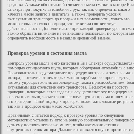
средства. А также обязательной считается смена смазки в моторе Киа
Спектра при покупке автомобиля с рук, так как определить, какого
качества масло залито в двигатель, а также проверить условия
эксплуатации транспорта до продажи нет возможности, узнать это
можно только со слов продавца, что не всегда соответствует
действительности. Дополнительно при каждой проверке уровня сма
важно обращать внимание на её внешние показатели, по которым м
определить необходимость в незапланированной замене.
Проверка уровня и состояния масла
Контроль уровня масла и его качества в Киа Спектра осуществляется 
помощью стандартного щупа, которым оборудован автомобиль с заво
Производитель предусматривает процедуру контроля и замены смаз
мотора, в отличие от некоторых машин зарубежного производства,
потому упрощает жизнь автовладельцу таким приспособлением, бол
актуальным для отечественного транспорта. Несмотря на простоту
проверки, некоторые автовладельцы осуществляют эту процедуру не
совсем правильно, элементарно вытянув щуп из проёма и посмотрев
его критерии. Такой подход к проверке может дать ложные результат
так как в процессе езды масло колеблется.
Правильным считается подход к проверке уровня по следующей
методологии: установить авто на ровную горизонтальную поверхнос
дать ему постоять несколько минут, чтобы автомасло стекло с
внутренних стенок мотора. Дальше вытягивается щуп и протирается