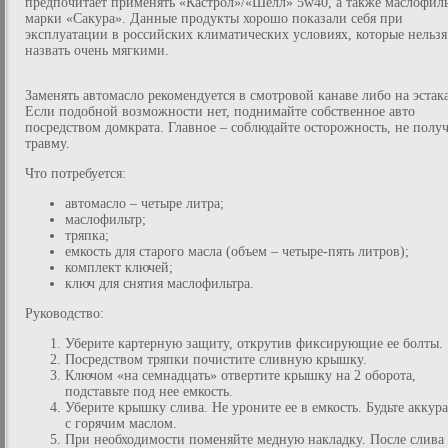
предпочитает применять «Кастрол»/«Шелл» 5w40, а также маслофил
марки «Сакура». Данные продукты хорошо показали себя при
эксплуатации в российских климатических условиях, которые нельзя
назвать очень мягкими.
Заменять автомасло рекомендуется в смотровой канаве либо на эстака
Если подобной возможности нет, поднимайте собственное авто
посредством домкрата. Главное – соблюдайте осторожность, не полу
травму.
Что потребуется:
автомасло – четыре литра;
маслофильтр;
тряпка;
емкость для старого масла (объем – четыре-пять литров);
комплект ключей;
ключ для снятия маслофильтра.
Руководство:
Уберите картерную защиту, открутив фиксирующие ее болты.
Посредством тряпки почистите сливную крышку.
Ключом «на семнадцать» отвертите крышку на 2 оборота,
подставьте под нее емкость.
Уберите крышку слива. Не уроните ее в емкость. Будьте аккур
с горячим маслом.
При необходимости поменяйте медную накладку. После слива