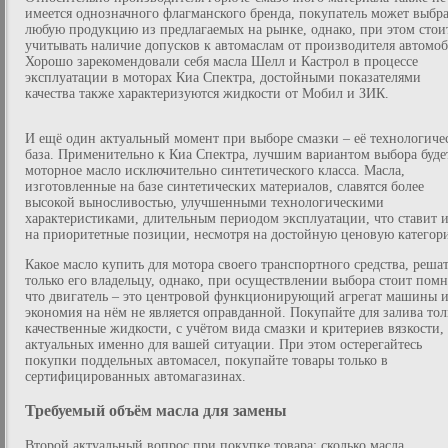
имеется однозначного флагманского бренда, покупатель может выбра
любую продукцию из предлагаемых на рынке, однако, при этом стои
учитывать наличие допусков к автомаслам от производителя автомоб
Хорошо зарекомендовали себя масла Шелл и Кастрол в процессе
эксплуатации в моторах Киа Спектра, достойными показателями
качества также характеризуются жидкости от Мобил и ЗИК.
И ещё один актуальный момент при выборе смазки – её технологиче
база. Применительно к Киа Спектра, лучшим вариантом выбора буде
моторное масло исключительно синтетического класса. Масла,
изготовленные на базе синтетических материалов, славятся более
высокой выносливостью, улучшенными технологическими
характеристиками, длительным периодом эксплуатации, что ставит 
на приоритетные позиции, несмотря на достойную ценовую категор
Какое масло купить для мотора своего транспортного средства, реша
только его владельцу, однако, при осуществлении выбора стоит помн
что двигатель – это центровой функционирующий агрегат машины 
экономия на нём не является оправданной. Покупайте для залива тол
качественные жидкости, с учётом вида смазки и критериев вязкости,
актуальных именно для вашей ситуации. При этом остерегайтесь
покупки поддельных автомасел, покупайте товары только в
сертифицированных автомагазинах.
Требуемый объём масла для замены
Второй актуальный вопрос при покупке товара: сколько масла