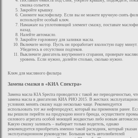
Поставьте емкость под слив, уберите крышку, подождите, пока
смазка сольется.
Закройте крышку.
Снимите маслофильтр. Если вы не можете вручную снять филь
используйте особый ключ.
Намажьте на уплотняющий элемент смазку, поставьте маслофи
назад.
Налейте автомасло.
Закройте горловину для заливки масла.
Включите мотор. Пусть он проработает вхолостую пару минут.
Убедитесь в отсутствии подтеков.
Выключите двигатель внутреннего сгорания, проверьте масля
уровень. Если нужно, долейте столько, сколько нужно.
Ключ для масляного фильтра
Замена смазки в «КИА Спектра»
Замена масла KIA Spectra проводится с такой же периодичностью, чт
замена масла в двигателях КИА РИО 2015. В жестких эксплуатацио
условиях менять смазку надо несколько чаще. Рекомендуется
использовать тот же нефтепродукт, который вы применяли ранее. Ес
вы решили перейти на продукцию иного бренда, осуществите пром
силового агрегата особой моющей жидкостью либо новым автомасло
Какую смазку заливать – выбирает только водитель, однако
рекомендуется приобретать именно такой расходник, который указан
эксплуатационном руководстве. Большая часть автолюбителей