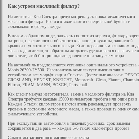
Как устроен масляный фильтр?
На двигатель Киа Спектра предусмотрена установка механического
масляного фильтра. Его изготавливают из специальной бумаги и
складывают в форму звезды.
В целом собранном виде, запчасть состоит из корпуса, фильтрующег
патрона, переливного и обратного клапанов, пружины, защитной
крышки и уплотнительного кольца. Если переливным клапаном пода
масло к двигателю, то обратным жидкость удерживается на заглуше
двигателе, чтоб быстро поднять давление при запуске мотора.
На автомобиль предполагается установка оригинального устройства
Mobis 26300-2Y500. Изготовитель комплектует именно таким
устройством все модификации Спектра. Доступные аналоги: DENCO
CROSLAND, HENGST, KNEICHT, Motorcraft, Clean, Fiamm, Champio
Filtron, FRAM, MANN, BOSCH, Parts-mall.
Как гласит мануал изготовителя, замена масляного фильтра на Киа
Спектра требуется каждые 15000 километров пробега или один раз в 
Каждые 5 тысяч километров изготовитель рекомендует проверять
уровень и состояние моторного масла, а также проводить оценку сам
фильтрующего устройства.
При эксплуатации автомобиля в тяжелых условиях, срок замены
сокращается в два раза — каждые 5-6 тысяч километров пробега.
Симптомы засоренного масляного агрегата: