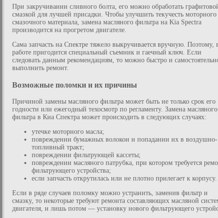
При закручивании сливного болта, его можно обработать графитово
смазкой для лучшей присадки. Чтобы улучшить текучесть моторного
смазочного материала, замена масляного фильтра на Kia Spectra
производится на прогретом двигателе.
Сама запчасть на Спектре тяжело выкручивается вручную. Поэтому, 
работе пригодится специальный съемник и гаечный ключ. Если
следовать данным рекомендациям, то можно быстро и самостоятельн
выполнить ремонт.
Возможные поломки и их причины
Причиной замены масляного фильтра может быть не только срок его
годности или ежегодный техосмотр по регламенту. Замена масляного
фильтра в Киа Спектра может происходить в следующих случаях:
утечке моторного масла;
повреждении бумажных волокон и попадании их в воздушно-
топливный тракт;
повреждении фильтрующей кассеты;
повреждении масляного патрубка, при котором требуется рем
фильтрующего устройства;
если запчасть открутилась или не плотно прилегает к корпусу.
Если в ряде случаев поломку можно устранить, заменив фильтр и
смазку, то некоторые требуют ремонта составляющих масляной сист
двигателя, и лишь потом — установку нового фильтрующего устройс