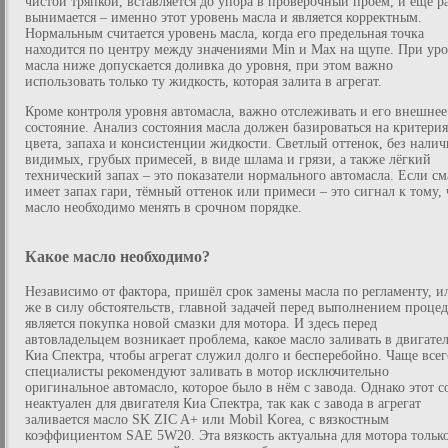
чистой тряпкой, вставляется до упора в проверочный проём, и ещё р
вынимается – именно этот уровень масла и является корректным.
Нормальным считается уровень масла, когда его предельная точка
находится по центру между значениями Min и Max на щупе. При ур
масла ниже допускается доливка до уровня, при этом важно
использовать только ту жидкость, которая залита в агрегат.
Кроме контроля уровня автомасла, важно отслеживать и его внешнее
состояние. Анализ состояния масла должен базироваться на критери
цвета, запаха и консистенции жидкости. Светлый оттенок, без налич
видимых, грубых примесей, в виде шлама и грязи, а также лёгкий
технический запах – это показатели нормального автомасла. Если см
имеет запах гари, тёмный оттенок или примеси – это сигнал к тому, 
масло необходимо менять в срочном порядке.
Какое масло необходимо?
Независимо от фактора, пришёл срок замены масла по регламенту, и
же в силу обстоятельств, главной задачей перед выполнением проце
является покупка новой смазки для мотора. И здесь перед
автовладельцем возникает проблема, какое масло заливать в двигате
Киа Спектра, чтобы агрегат служил долго и бесперебойно. Чаще всег
специалисты рекомендуют заливать в мотор исключительно
оригинальное автомасло, которое было в нём с завода. Однако этот с
неактуален для двигателя Киа Спектра, так как с завода в агрегат
заливается масло SK ZIC A+ или Mobil Korea, с вязкостным
коэффициентом SAE 5W20. Эта вязкость актуальна для мотора тольк