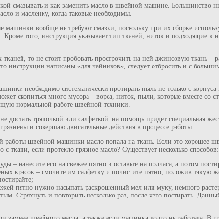
азкой смазывать и как заменить масло в швейной машине. Большинство
асло и масленку, когда таковые необходимы.
е машинки вообще не требуют смазки, поскольку при их сборке использ
. Кроме того, инструкция указывает тип тканей, ниток и подходящие к 
 тканей, то не стоит пробовать прострочить на ней джинсовую ткань – 
 что инструкции написаны «для чайников», следует отбросить и с больш
шинки необходимо систематически протирать пыль не только с корпуса
 может скопиться много мусора – ворса, ниток, пыли, которые вместе со 
ющую нормальной работе швейной техники.
 не достать тряпочкой или салфеткой, на помощь придет специальная жес
агрязнены и совершаю двигательные действия в процессе работы.
ой работы швейной машинки масло попала на ткань. Если это хорошее шве
о с ткани, если протекло грязное масло? Существует несколько способов:
ды – нанесите его на свежее пятно и оставьте на полчаса, а потом пости
ных красок – смочите им салфетку и почистите пятно, положив такую же
постирайте;
ежей пятно нужно насыпать раскрошенный мел или муку, немного растер
лтым. Стряхнуть и повторить несколько раз, после чего постирать. Данны
 замене швейного масла, а также если машинка долго не работала. В гр