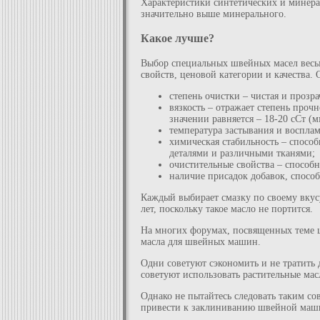
Характеристики синтетических и минерал
значительно выше минерального.
Какое лучше?
Выбор специальных швейных масел весьм
свойств, ценовой категории и качества.
степень очистки – чистая и прозра
вязкость – отражает степень про
значении равняется – 18-20 сСт (мм
температура застывания и воспла
химическая стабильность – способ
деталями и различными тканями;
очистительные свойства – способ
наличие присадок добавок, способ
Каждый выбирает смазку по своему вкусу
лет, поскольку такое масло не портится.
На многих форумах, посвященных теме ш
масла для швейных машин.
Одни советуют сэкономить и не тратить 
советуют использовать растительные мас
Однако не пытайтесь следовать таким со
привести к заклиниванию швейной машин