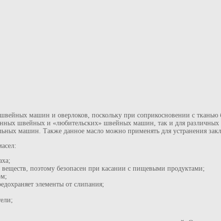
швейных машин и оверлоков, поскольку при соприкосновении с тканью б
енных швейных и «любительских» швейных машин, так и для различных 
альных машин. Также данное масло можно применять для устранения зак
асел:
аха;
 веществ, поэтому безопасен при касании с пищевыми продуктами;
ом;
едохраняет элементы от слипания;
тели;