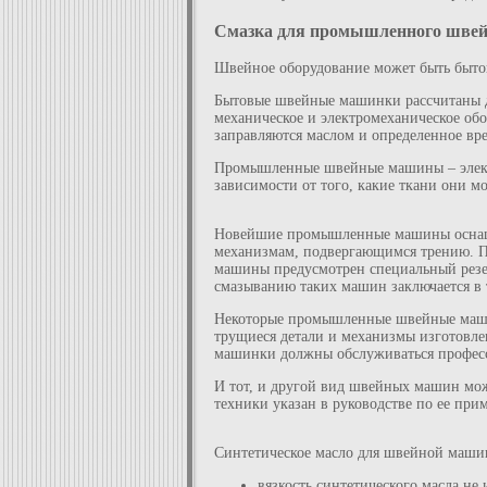
Смазка для промышленного швей
Швейное оборудование может быть быт
Бытовые швейные машинки рассчитаны дл
механическое и электромеханическое обо
заправляются маслом и определенное вр
Промышленные швейные машины – электр
зависимости от того, какие ткани они мо
Новейшие промышленные машины оснащен
механизмам, подвергающимся трению. По
машины предусмотрен специальный резерв
смазыванию таких машин заключается в т
Некоторые промышленные швейные машин
трущиеся детали и механизмы изготовл
машинки должны обслуживаться профес
И тот, и другой вид швейных машин мож
техники указан в руководстве по ее прим
Синтетическое масло для швейной маши
вязкость синтетического масла не