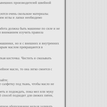
 нынешних производителей швейной
уются очень скользкие материалы.
ним иглы и лапки необходимо
работа должна быть машинке по силе и не
им вниманием изучить правила
 машинки, но и с внешних и внутренних
старым маслом превращаются в
ткая кисточка. Чистить и смазывать
йное масло, то она легко смоется с
райте;
 салфетку под ткань, чтобы масло не
еть и подождать, пока мел или муку
й способ подходит для свежих пятен,
язное оборудование нельзя заливать