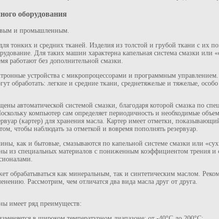
ного оборудования
овым и промышленным.
я тонких и средних тканей. Изделия из толстой и грубой ткани с их п
рудование. Для таких машин характерна капельная система смазки или «с
емя работают без дополнительной смазки.
онные устройства с микропроцессорами и программным управлением. 
гут обработать: легкие и средние ткани, среднетяжелые и тяжелые, особо
ы автоматической системой смазки, благодаря которой смазка по спец
скольку компьютер сам определяет периодичность и необходимые объем
уар (картер) для хранения масла. Картер имеет отметки, показывающий
ом, чтобы наблюдать за отметкой и вовремя пополнять резервуар.
ы, как и бытовые, смазываются по капельной системе смазки или «сух
ены из специальных материалов с пониженным коэффициентом трения и 
сионалами.
ет обрабатываться как минеральным, так и синтетическим маслом. Реко
енению. Рассмотрим, чем отличатся два вида масла друг от друга.
ны имеет ряд преимуществ:
 изменяется в широком температурном диапазоне: от -40°С до 200°С;