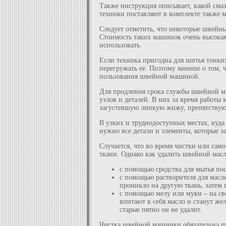
Также инструкция описывает, какой см
техники поставляют в комплекте также м
Следует отметить, что некоторые швейны
Стоимость таких машинок очень высокая
использовать.
Если техника пригодна для шитья тонких
перегружать ее. Поэтому мнение о том,
пользования швейной машиной.
Для продления срока службы швейной ма
узлов и деталей. В них за время работы
загустевшую липкую жижу, препятству
В узких и труднодоступных местах, куда
нужно все детали и элементы, которые з
Случается, что во время чистки или сам
ткани. Однако как удалить швейной масл
с помощью средства для мытья посу
с помощью растворителя для масле
проникло на другую ткань, затем 
с помощью мелу или муки – на св
впитают в себя масло и станут же
старые пятно он не удалит.
Чистка швейной машинки обязательна при