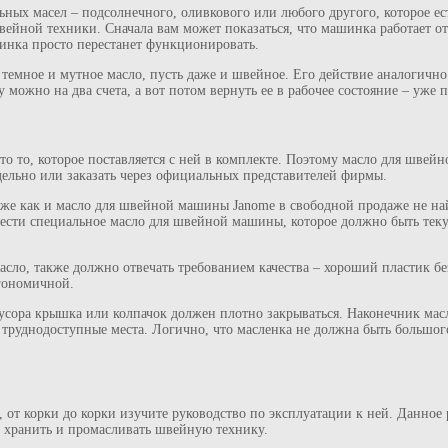
ьных масел – подсолнечного, оливкового или любого другого, которое ес
вейной техники. Сначала вам может показаться, что машинка работает от
шинка просто перестанет функционировать.
 темное и мутное масло, пусть даже и швейное. Его действие аналогичн
можно на два счета, а вот потом вернуть ее в рабочее состояние – уже 
 то, которое поставляется с ней в комплекте. Поэтому масло для швейно
дельно или заказать через официальных представителей фирмы.
же как и масло для швейной машины Janome в свободной продаже не най
рести специальное масло для швейной машины, которое должно быть теку
асло, также должно отвечать требованием качества – хороший пластик бе
гономичной.
усора крышка или колпачок должен плотно закрываться. Наконечник мас
труднодоступные места. Логично, что масленка не должна быть большого
 от корки до корки изучите руководство по эксплуатации к ней. Данное
, хранить и промасливать швейную технику.