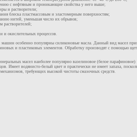
внению с нефтяным и проникающие свойства у него выше;
иры и растворители;
ания блеска пластмассовым и эластомерным поверхностям;
анию нитей, уменьшая число их обрывов;
м растворителей;
и и окислительных процессов.
х машин особенно популярны силиконовые масла. Данный вид масел при
резиновых и пластиковых элементов. Обработку производят с помощью ще
инеральных масел наиболее популярно вазелиновое (белое парафиновое)
ов. Имеет водянисто-белый цвет и практически не имеет запаха, поскол
 механизмов, требующих высокой чистоты смазочных средств.