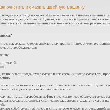
ак очистить и смазать швейную машинку
о нуждаются в уходе и смазке. Для того чтобы ваша швейная машинка ра
 в соответствующих условия. Однако, как чистись и хранить свою «ласто
аменить масло в швейной машинке – основные вопросы, которым посвящен
шинки?
иное, как смазка, которая снижает силу трения и износ элементов маши
зом, оно необходимо для:
менты;
 и деталей;
ины.
 какие детали нуждаются в смазке и как часто их нужно смазывать, про
ованию.
 зависят от исходного сырья, из которого его изготавливают. Существу
орые используются для смазки швейных машин:
олучают путем переработки нефти, в результате чего образуется смесь в
аются посредством синтеза химических элементов, в следствие чего в их
ей;
авляют собой сметь нефтяного и синтетического масел в определенной п