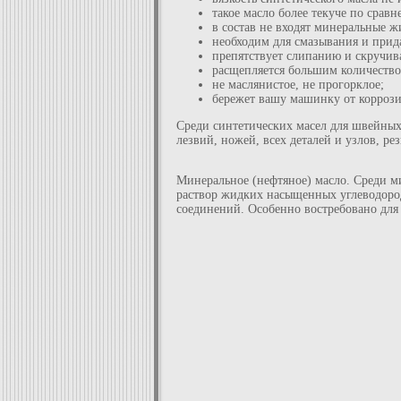
такое масло более текуче по сра
в состав не входят минеральные ж
необходим для смазывания и прид
препятствует слипанию и скручив
расщепляется большим количество
не маслянистое, не прогорклое;
бережет вашу машинку от коррози
Среди синтетических масел для швейны
лезвий, ножей, всех деталей и узлов, 
Минеральное (нефтяное) масло. Среди м
раствор жидких насыщенных углеводород
соединений. Особенно востребовано для