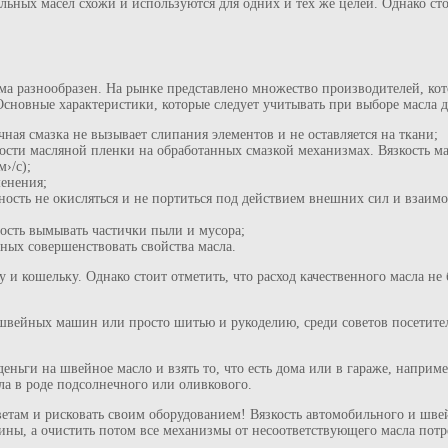
ьных масел схожи и используются для одних и тех же целей. Однако сто
а разнообразен. На рынке представлено множество производителей, ко
 Основные характеристики, которые следует учитывать при выборе масла 
чная смазка не вызывает слипания элементов и не оставляется на ткани;
чности масляной пленки на обработанных смазкой механизмах. Вязкость
›/с);
менения;
ность не окисляться и не портиться под действием внешних сил и взаим
ность вымывать частички пыли и мусора;
ных совершенствовать свойства масла.
 и кошельку. Однако стоит отметить, что расход качественного масла не
вейных машин или просто шитью и рукоделию, среди советов посетител
деньги на швейное масло и взять то, что есть дома или в гараже, наприм
ла в роде подсолнечного или оливкового.
ветам и рисковать своим оборудованием! Вязкость автомобильного и шве
ы, а очистить потом все механизмы от несоответствующего масла потреб