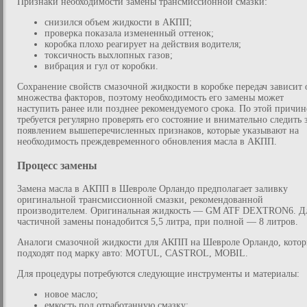
Признаки необходимости замены трансмиссионной смазки:
снизился объем жидкости в АКПП;
проверка показала измененный оттенок;
коробка плохо реагирует на действия водителя;
токсичность выхлопных газов;
вибрация и гул от коробки.
Сохранение свойств смазочной жидкости в коробке передач зависит 
множества факторов, поэтому необходимость его замены может
наступить ранее или позднее рекомендуемого срока. По этой причин
требуется регулярно проверять его состояние и внимательно следить 
появлением вышеперечисленных признаков, которые указывают на
необходимость преждевременного обновления масла в АКПП.
Процесс замены
Замена масла в АКПП в Шевроле Орландо предполагает заливку
оригинальной трансмиссионной смазки, рекомендованной
производителем. Оригинальная жидкость — GM ATF DEXTRON6. Д
частичной замены понадобится 5,5 литра, при полной — 8 литров.
Аналоги смазочной жидкости для АКПП на Шевроле Орландо, кото
подходят под марку авто: MOTUL, CASTROL, MOBIL.
Для процедуры потребуются следующие инструменты и материалы:
новое масло;
емкость под отработанную смазку;