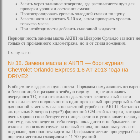
Залить через заливное отверстие, где располагается щуп для
проверки уровня и состояния смазки.
Проконтролировать уровень холодной смазки по щупу.
Завести авто и проехать 5-10 км, затем проверить уровень
горячего масла.
При необходимости добавить смазочной жидкости.
Периодичность замены масла АКПП на Шевроле Орландо зависит не
только от пройденного километража, но и от стиля вождения.
fix-my-car.ru
№ 38. Замена масла в АКПП — бортжурнал
Chevrolet Orlando Express 1.8 AT 2013 года на
DRIVE2
В общем не выдержала душа поэта. Порядком намучавшись несваре
и бессонницей и раздавив зелёную гадину — я, не дожидаясь
очередного ТО, таки отважился сделать этот решительный шаг и
отправил своего подопечного в один прекрасный процедурный каби
для полной замены масла в ненасытной утробе его АКПП. Влезло в 
аж цельных 8 литров (куда?!) фирменной GM-ской касторки, которая
очень хорошо способствует его пищеварению и успокаивает нервну
систему, так что ведет он себя теперь покладисто и не брыкается от
изжоги…во всяком случае на первый взгляд, но надо выгулять его
подольше, для полноты картины. Профилактические процедуры был
оценены местным главврачом в 11 700 руппий.