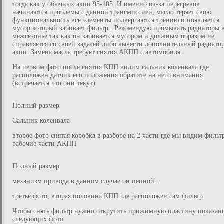
тогда как у обычных акпп 95-105. И именно из-за перегревов
начинаются проблемы с данной трансмиссией, масло теряет свою
функциональность все элементы подвергаются трению и появляется
мусор который забивает фильтр . Рекомендую промывать радиаторы 
межсезонье так как он забивается мусором и должным образом не
справляется со своей задачей либо вывести дополнительный радиато
акпп .Замена масла требует снятия АКПП с автомобиля.
На первом фото после снятия КПП видим сальник коленвала где
расположен датчик его положения обратите на него внимания
(встречается что они текут)
Полный размер
Сальник коленвала
второе фото снятая коробка в разборе на 2 части где мы видим фильт
рабочие части АКПП
Полный размер
механизм привода в данном случае он цепной .
третье фото, вторая половина КПП где расположен сам фильтр
Чтобы снять фильтр нужно открутить прижимную пластину показан
следующих фото