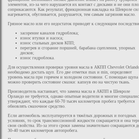
элементов, из-за чего нарушается их контакт с дисками и не они пло
соприкасаются. Как результат, фрикционная накладка на Шевроле си
нагревается, обугливается, разрушается, тем самым загрязняя масло.
Грязное масло или его недостаток приводят к следующим последств
засорение каналов гидроблока;
износ втулки и насоса;
износ стальных дисков КПП;
перегрев и сгорание поршней, барабана сцепления, упорных
дисков;
износ гидроблока.
Для осуществления проверки уровня масла в АКПП Chevrolet Orland
необходимо достать щуп. Его две отметки max и min, определяют
уровень масла при горячем и холодном состоянии. С помощью щупа
можно проверить состояние смазки: капнув ею на чистую ткань.
Производитель настаивает, что замена масла в АКПП в Шевроле
Орландо не требуется, однако опытные водители и многие специали
утверждают, что каждые 60-70 тысяч километров пробега требуется
обновлять смазочное средство.
Если автомобиль эксплуатируется в тяжёлых дорожных и погодных
условиях, то срок трансмиссионной жидкости сокращается и она тер
свои свойства. Из-за этого сроки замены значительно сокращаются д
30-40 тысяч километров автопробега.