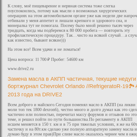
К слову, моё пищеварение и нервная система тоже слегка
поуспокоились, потому как мысли о возможных хирургических
операциях на этом автомобильном органе уже как недели две напроч
отбивали у меня аппетит и лишали крепкого и здорового сна, и
минералка тут не помогала. Посему было мной решено тысяч через
тридцать, когда мы подберемся к 80 000 пробега — повторить эту
профилактическую процедуру. Так…чисто на всякий случай…а случ
как известно, бывают всякие)))
На этом все! Всем удачи и не ломаться!
Цена вопроса: 11 700 ₽ Пробег: 54600 км
www.drive2.ru
Замена масла в АКПП частичная, текущие недуг
бортжурнал Chevrolet Orlando //RefrigeratoR-19🏞️
2013 года на DRIVE2
Всем доброго и майского.Сегодня поменял масло в АКПП (на ликви
моли топ тек 1800 dexron6), честно много и долго думал как это сдел
частично или полностью, перечитал массу форумов и отзывов по эт
теме, и решил пойти по пути большинства.По регламенту в АКПП
нсшем меняется в 150 т. км и в 75 при тяжелых условиях, я же на 60
частичку и на 80т.км сделаю уже полную аппаратную замену масла и
думаю буду в этом прав)При сливе масло оказалось чернее чем я ожи