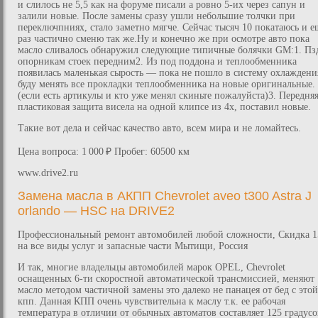
и слилось не 5,5 как на форуме писали а ровно 5-их через сапун и
залили новые. После замены сразу ушли небольшие толчки при
переключпниях, стало заметно мягче. Сейчас тысяч 10 покатаюсь и е
раз частично сменю так же.Ну и конечно же при осмотре авто пока
масло сливалось обнаружил следующие типичные болячки GM:1. Пз
опорникам стоек передним2. Из под поддона и теплообменника
появилась маленькая сырость — пока не пошло в систему охлаждени
буду менять все прокладки теплообменника на новые оригинальные.
(если есть артикулы и кто уже менял скиньте пожалуйста)3. Передня
пластиковая защита висела на одной клипсе из 4х, поставил новые.
Такие вот дела и сейчас качество авто, всем мира и не ломайтесь.
Цена вопроса: 1 000 ₽ Пробег: 60500 км
www.drive2.ru
Замена масла в АКПП Chevrolet aveo t300 Astra J
orlando — HSC на DRIVE2
Профессиональный ремонт автомобилей любой сложности, Скидка 
на все виды услуг и запасные части Мытищи, Россия
И так, многие владельцы автомобилей марок OPEL, Chevrolet
оснащенных 6-ти скоростной автоматической трансмиссией, меняют
масло методом частичной замены это далеко не панацея от бед с этой
кпп. Данная КПП очень чувствительна к маслу т.к. ее рабочая
температура в отличии от обычных автоматов составляет 125 градусо