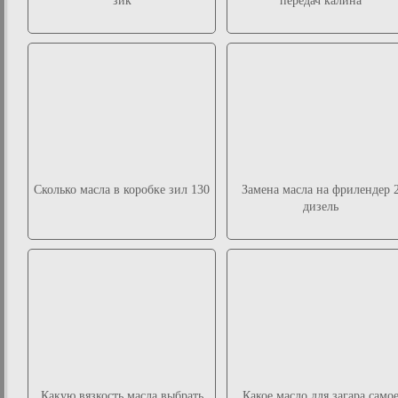
зик
передач калина
Сколько масла в коробке зил 130
Замена масла на фрилендер 
дизель
Какую вязкость масла выбрать
Какое масло для загара само