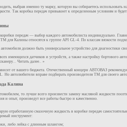
водить, выбрав именно ту марку, которую вы собираетесь использовать
кости. Так коробка передач привыкнет к определенным условиям и будет
лины
 коробки передач — выбор каждого автомобилиста индивидуально. Главн
М для Калины относятся к группе API GL-4. По классам вязкости подхо
автомобиля должно быть универсальное устройство для диагностики сво
 всех имеющихся датчиков и устройств, а также настройку бортового ав
канеру... Читать далее.. »
ависит от вашего бюджета. Отечественный концерн АВТОВАЗ рекомендуе
 Но автолюбители вправе подбирать производителя ТМ для своего авто
Лада Калина
втомобилем, то лучше всего произвести замену масляной жидкости посет
я и опыт, произведут все работы быстро и качественно.
арую отработанную смазочную жидкость в коробке передач самостоятельн
одимый инструмент:
зки, либо лейка с длинным шлангом;