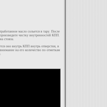
тработанное масло сольется в тару. После
о произведите чистку внутренностей КПП.
на стояла.
ется оно внутрь КПП внутрь отверстия, в
внимание на его количество по отметкам
.