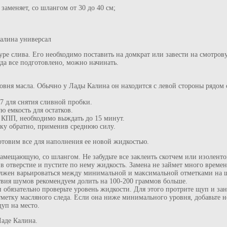
 заменяет, со шлангом от 30 до 40 см;
Калина универсал
ре слива. Его необходимо поставить на домкрат или завести на смотрову
гда все подготовлено, можно начинать.
вня масла. Обычно у Лады Калина он находится с левой стороны рядом с
7 для снятия сливной пробки.
ю емкость для остатков.
 КПП, необходимо выждать до 15 минут.
обку обратно, применив среднюю силу.
готовим все для наполнения ее новой жидкостью.
замещающую, со шлангом. Не забудьте все заклеить скотчем или изоленто
в отверстие и пустите по нему жидкость. Замена не займет много времен
олжен варьироваться между минимальной и максимальной отметками на щу
вия шумов рекомендуем долить на 100-200 граммов больше.
 обязательно проверьте уровень жидкости. Для этого протрите щуп и зан
тметку масляного следа. Если она ниже минимального уровня, добавьте н
уп на место.
Ладе Калина.