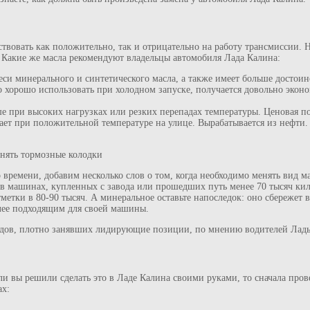
твовать как положительно, так и отрицательно на работу трансмиссии. 
. Какие же масла рекомендуют владельцы автомобиля Лада Калина:
еси минерального и синтетического масла, а также имеет больше достоинс
го хорошо использовать при холодном запуске, получается довольно эко
е при высоких нагрузках или резких перепадах температуры. Ценовая по
ет при положительной температуре на улице. Вырабатывается из нефти.
енять тормозные колодки
 времени, добавим несколько слов о том, когда необходимо менять вид 
е в машинах, купленных с завода или прошедших путь менее 70 тысяч ки
тметки в 80-90 тысяч. А минеральное оставьте напоследок: оно сбережет
олее подходящим для своей машины.
ендов, плотно занявших лидирующие позиции, по мнению водителей Лад
ли вы решили сделать это в Ладе Калина своими руками, то сначала пров
ах: