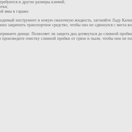
требуются и другие размеры ключей;
отки;
ой ямы в гараже.
бходимый инструмент и новую смазочную жидкость, загоняйте Ладу Калин
енно закрепить транспортное средство, чтобы оно не сдвинулся с места в
атриваете днище. Позволяет ли защита дна дотянуться до сливной пробки
 произведите очистку сливной пробки от грязи и пыли, чтобы они не п