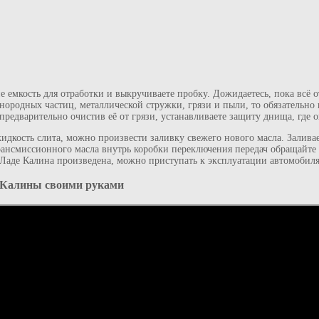
е емкость для отработки и выкручиваете пробку. Дожидаетесь, пока всё о
инородных частиц, металлической стружки, грязи и пыли, то обязательн
редварительно очистив её от грязи, устанавливаете защиту днища, где о
жидкость слита, можно произвести заливку свежего нового масла. Залива
рансмиссионного масла внутрь коробки переключения передач обращайте 
 Ладе Калина произведена, можно приступать к эксплуатации автомобиля
 Калины своими руками