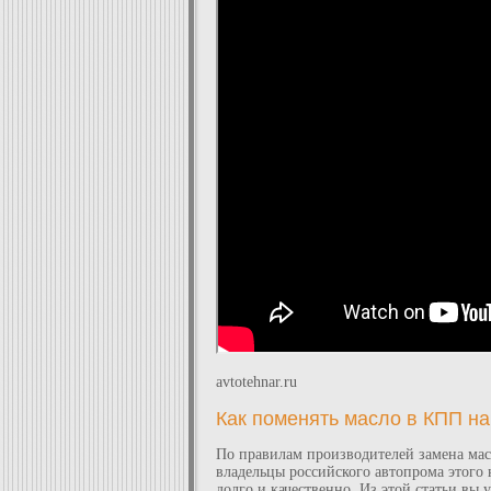
avtotehnar.ru
Как поменять масло в КПП н
По правилам производителей замена масл
владельцы российского автопрома этого 
долго и качественно. Из этой статьи вы 