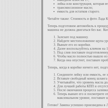
лейка или конструкция, которая ее
трансмиссионное масло;
емкость для остатков старого.
Читайте также: Стоимость и фото Лада 
Теперь подготовим автомобиль к процеду
машина не должна двигаться без вас. Ко
Залезьте под машину.
Найдите местоположение щупа уро
Выньте его из коробки.
Далее воспользуйтесь ключом на 1
Под слив поставьте подготовленну
Чтобы масло полностью вышло из
Когда она опустеет, поставьте пр
Теперь, когда в коробке ничего нет, под
Соедините лейку или емкость, ее 
Вставьте свободный конец шланга 
Учитывайте, что уровень масла д
Для лучшей работы КПП и отсутст
После окончания процесса заливки
Теперь выньте его и посмотрите о
максимальном уровне, поставьте щ
Готово! Замена успешно произведена в 