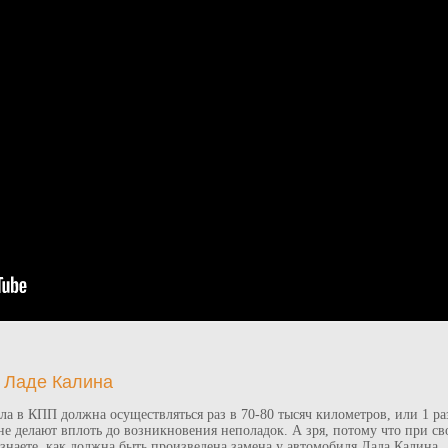
а Ладе Калина
а в КПП должна осуществляться раз в 70-80 тысяч километров, или 1 раз
не делают вплоть до возникновения неполадок. А зря, потому что при с
узнаете, как должна быть произведена замена у автомобиля Лада Калина.