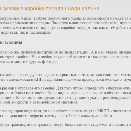
й смазки в коробке передач Лада Калина
остранных марок, требует постоянного ухода. В особенности нуждается 
робка переключения передач. Зачастую начинающие автолюбители, произв
я менять масляную смазку внутри коробки передач, так как от её работы 
к водителя, так и пассажиров.
ады Калины
онечно же, является инструкция по эксплуатации. А в ней указан интер
лометров пробега. Но в любом случае всё зависит от качества залитой тр
лотна и многих других факторов.
илометров, то следует определить срок годности трансмиссионного масла
то замена масла в КПП Лада Калина должна проводиться ежегодно, лучше
а размер интервала его замены. Для того чтобы определить качественную
дписи и буквы на этикетке были видны хорошо, так вы не избежите подде
ениями. Конечно, в инструкции по эксплуатации указан рекомендуемый т
очной жидкости в автомобильном магазине.
авода производителя, то не следует заливать внутрь МКПП качественно
тве произвести первую замену через 3 000 километра пробега.
нутри транспортного средства могут быть с мелкой стружкой и пылью, а з