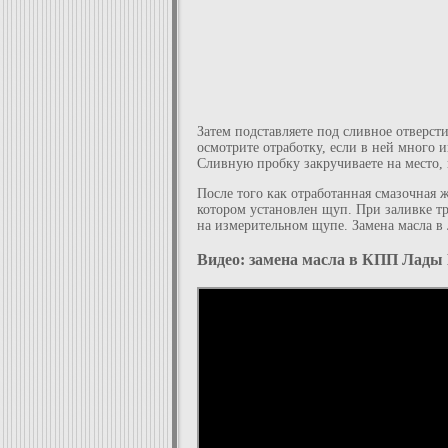
Затем подставляете под сливное отверсти
осмотрите отработку, если в ней много 
Сливную пробку закручиваете на место, п
После того как отработанная смазочная 
котором установлен щуп. При заливке т
на измерительном щупе. Замена масла в
Видео: замена масла в КПП Лады