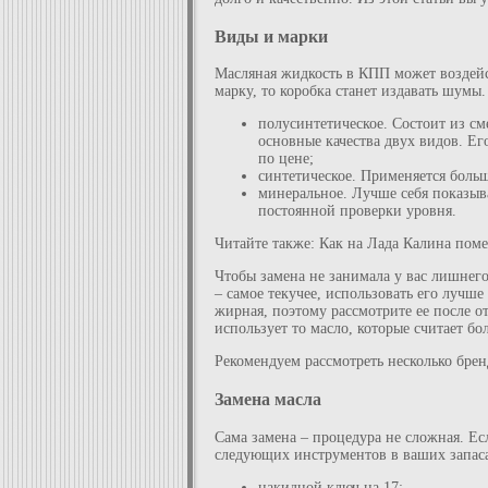
Виды и марки
Масляная жидкость в КПП может воздейс
марку, то коробка станет издавать шумы
полусинтетическое. Состоит из см
основные качества двух видов. Е
по цене;
синтетическое. Применяется больш
минеральное. Лучше себя показыва
постоянной проверки уровня.
Читайте также: Как на Лада Калина пом
Чтобы замена не занимала у вас лишнего
– самое текучее, использовать его лучш
жирная, поэтому рассмотрите ее после о
использует то масло, которые считает б
Рекомендуем рассмотреть несколько бр
Замена масла
Сама замена – процедура не сложная. Ес
следующих инструментов в ваших запас
накидной ключ на 17;