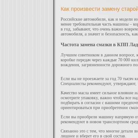
Как произвести замену старо
Российские автомобили, как и модели ин
менее требовательная часть машины – ко
в год, забывают, что очень важно воврем
автомобиля, а значит и безопасность, ка
Частота замена смазки в КПП Л
Лучшим советником в данном вопросе, к
коробке передач через каждые 70 000 ки
вождения, загрязненности дорожного по
Если вы не проезжаете за год 70 тысяч к
Специалисты рекомендуют, утверждают, ч
Качество масла имеет сильное влияние н
осмотрите упаковку, важно чтобы все на
подбирать в согласии с вашими предпочт
ориентироваться при приобретении смаз
Если вы приобрели машину напрямую от з
рекомендуют в новом транспортном средс
Связанно это с тем, что многие детали в
лишнее и вберет его в свой состав.