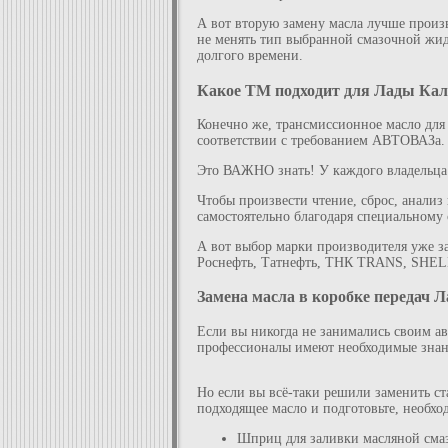
А вот вторую замену масла лучше произ
не менять тип выбранной смазочной жид
долгого времени.
Какое ТМ подходит для Лады Ка
Конечно же, трансмиссионное масло для
соответствии с требованием АВТОВАЗа. Т
Это ВАЖНО знать! У каждого владельца 
Чтобы произвести чтение, сброс, анализ
самостоятельно благодаря специальному с
А вот выбор марки производителя уже з
Роснефть, Татнефть, ТНК TRANS, SHELL.
Замена масла в коробке передач 
Если вы никогда не занимались своим а
профессионалы имеют необходимые знани
Но если вы всё-таки решили заменить ст
подходящее масло и подготовьте, необх
Шприц для заливки масляной сма