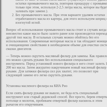
остатки промывочного масла, повторив процедуру с промывк
только при этом, используя 2-2,5 литра масла, которое вы буде
заливать при замене.).
Без промывочного масла. При этом варианте удаляем остатки
отработанного масла из картера, для этого используем шприц 
изогнутой иглой.
Вопрос об использование промывочного масла стоит в случаях когда
неизвестно какое масло было залито ранее или производится переход
другой тип масла. В остальных случаях можно обойтись без его
использования. Современные моторные масла и так обладают моющ
и очищающими свойствами в необходимом объеме для очистки сист
смазки двигателя.
— Теперь можно скрутить масляный фильтр для замены. Как правил
это можно сделать руками без использования специального
инструмента. Перед установкой нового фильтра в него стоит залить 
200 мл масла. Затем аккуратно накручиваем новый масленый фильтр
руками. Для затяжки фильтра сил рук хватит, это позволит при
следующей замене его легко скрутить руками.
Установка масленого фильтра на КИА Рио
Если снять фильтр руками не вышло, не беда есть специальный
инструмент или старый дедовский способ. Все просто, берем отверт
потолще и молоток, пробиваем отверткой фильтр насквозь и этим
рычагом его откручиваем.