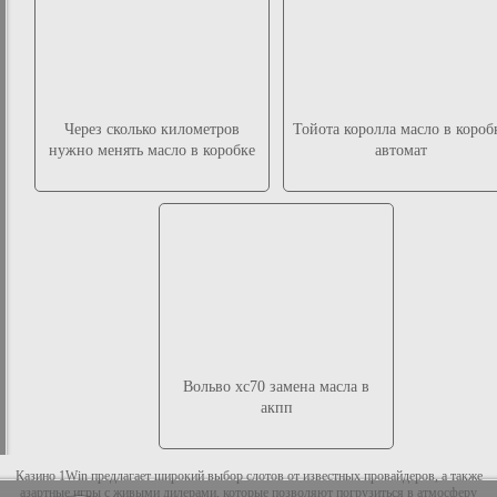
Через сколько километров
Тойота королла масло в короб
нужно менять масло в коробке
автомат
Вольво хс70 замена масла в
акпп
Казино 1Win предлагает широкий выбор слотов от известных провайдеров, а также
азартные игры с живыми дилерами, которые позволяют погрузиться в атмосферу