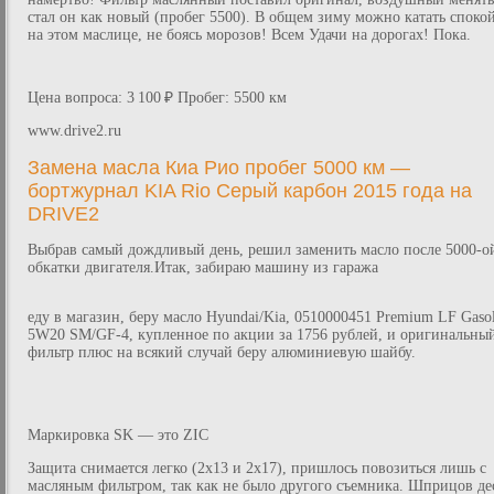
стал он как новый (пробег 5500). В общем зиму можно катать споко
на этом маслице, не боясь морозов! Всем Удачи на дорогах! Пока.
Цена вопроса: 3 100 ₽ Пробег: 5500 км
www.drive2.ru
Замена масла Киа Рио пробег 5000 км —
бортжурнал KIA Rio Серый карбон 2015 года на
DRIVE2
Выбрав самый дождливый день, решил заменить масло после 5000-о
обкатки двигателя.Итак, забираю машину из гаража
еду в магазин, беру масло Hyundai/Kia, 0510000451 Premium LF Gasol
5W20 SM/GF-4, купленное по акции за 1756 рублей, и оригинальны
фильтр плюс на всякий случай беру алюминиевую шайбу.
Маркировка SK — это ZIC
Защита снимается легко (2х13 и 2х17), пришлось повозиться лишь с
масляным фильтром, так как не было другого съемника. Шприцов де