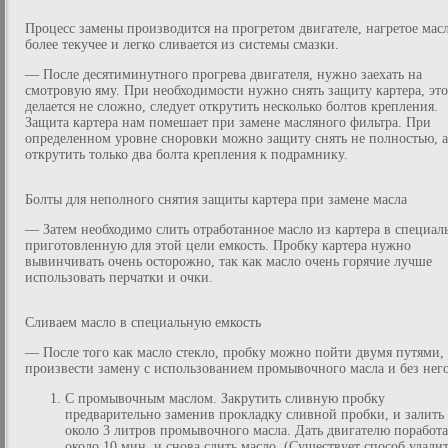
Процесс замены производится на прогретом двигателе, нагретое мас
более текучее и легко сливается из системы смазки.
— После десятиминутного прогрева двигателя, нужно заехать на
смотровую яму. При необходимости нужно снять защиту картера, это
делается не сложно, следует открутить несколько болтов крепления.
Защита картера нам помешает при замене масляного фильтра. При
определенном уровне сноровки можно защиту снять не полностью, а
открутить только два болта крепления к подрамнику.
Болты для неполного снятия защиты картера при замене масла
— Затем необходимо слить отработанное масло из картера в специал
приготовленную для этой цели емкость. Пробку картера нужно
вывинчивать очень осторожно, так как масло очень горячие лучше
использовать перчатки и очки.
Сливаем масло в специальную емкость
— После того как масло стекло, пробку можно пойти двумя путями,
произвести замену с использованием промывочного масла и без него
С промывочным маслом. Закрутить сливную пробку
предварительно заменив прокладку сливной пробки, и залить
около 3 литров промывочного масла. Дать двигателю поработа
около 10 мин. и снова слить масло. (Существует способ удали