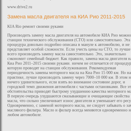
www.drive2.ru
Замена масла двигателя на КИА Рио 2011-2015
KIA Rio ремонт своими руками
Производить замену масла двигателя на автомобиле КИА Рио можно
станции технического обслуживания (СТО) или самостоятельно. Эта
процедура довольно подробно описана в мануле к автомобилю, и не
представляет особой сложности. Если учесть цены на СТО, то лучше
всего производить замену масла самостоятельно. Это, значительно
сэкономит семейный бюджет. Как правило, замена масла двигателя н
Киа Рио 2011–2015 своими руками. ничем не отличается от процеду
которую проводят на станции обслуживания. Рекомендуемая
периодичность замены моторного масла на Киа Рио 15 000 км. Но на
практике, лучше производить замену через 7000–10 000 км. В этом н
ничего удивительного, если взять во внимание состояние дорог, и
городской темп движения автомобиля с частыми остановками. Все э
обстоятельства приводят быстрому ухудшению качества моторного ма
В первую очередь ухудшаются смазывающие и очищающие свойства
масла, что сильно увеличивает износ двигателя и уменьшает его ресу
Одновременно, с заменой моторного масла, не следует забывать о за
масляного фильтра. Масло и фильтр всегда меняются одновременно н
любом автомобиле.