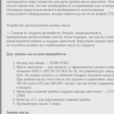
производится через отверстие для щупа уровня масла двигателя. Это
способ хорош тем, что нет необходимости в подъемнике или эстакаде
Основным недостатком является необходимость использования
специального оборудования, которое имеется да же не во всякой СТО
Устройство для вакуумной откачки масла
— Сливом из поддона автомобиля. Второй, традиционный и
проверенный десятилетиями способ, более надежен, так как все отхо
накапливаются именно в поддоне двигателя. Вакуумная откачка прос
не способна откачать все отработанное масло из поддона.
Для замены масла нам понадобятся:
Фильтр масляный — 26300-35503.
Масло двигателя — как правило, у официального дилера зали
бочковое SHELL HELIX ULTRA 5w-30, его рекомендует завод
KIA. Но можно купить и в обычной четырех литровой канистр
При выборе масла стоит учесть что указано в гарантийке: мас
5W-30 класса SN или SM (SN- лучше, так как более современ
стандарт).
Прокладка сливной пробки поддона картера двигателя — 2151
23001
Ключ на «17» для скручивания сливной пробки.
Промывочное масло 3 литра.
Замена масла.