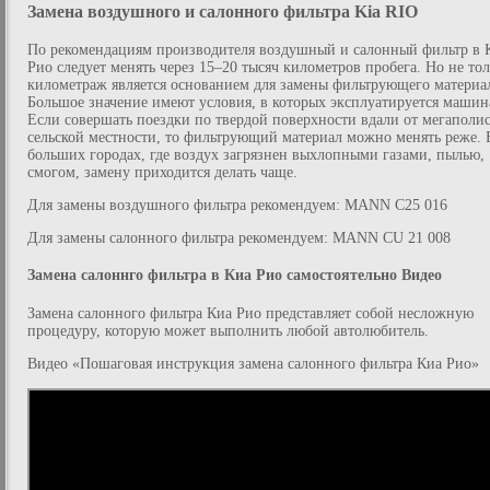
Замена воздушного и салонного фильтра Kia RIO
По рекомендациям производителя воздушный и салонный фильтр в 
Рио следует менять через 15–20 тысяч километров пробега. Но не тол
километраж является основанием для замены фильтрующего материа
Большое значение имеют условия, в которых эксплуатируется машин
Если совершать поездки по твердой поверхности вдали от мегаполис
сельской местности, то фильтрующий материал можно менять реже. 
больших городах, где воздух загрязнен выхлопными газами, пылью,
смогом, замену приходится делать чаще.
Для замены воздушного фильтра рекомендуем: MANN C25 016
Для замены салонного фильтра рекомендуем: MANN CU 21 008
Замена салоннго фильтра в Киа Рио самостоятельно Видео
Замена салонного фильтра Киа Рио представляет собой несложную
процедуру, которую может выполнить любой автолюбитель.
Видео «Пошаговая инструкция замена салонного фильтра Киа Рио»