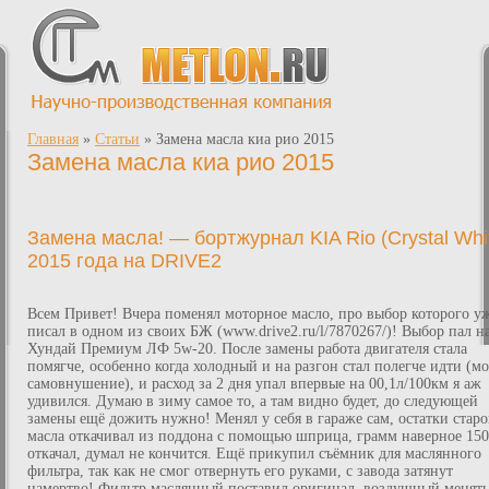
Главная
»
Статьи
»
Замена масла киа рио 2015
Замена масла киа рио 2015
Замена масла! — бортжурнал KIA Rio (Crystal Whi
2015 года на DRIVE2
Всем Привет! Вчера поменял моторное масло, про выбор которого у
писал в одном из своих БЖ (www.drive2.ru/l/7870267/)! Выбор пал н
Хундай Премиум ЛФ 5w-20. После замены работа двигателя стала
помягче, особенно когда холодный и на разгон стал полегче идти (м
самовнушение), и расход за 2 дня упал впервые на 00,1л/100км я аж
удивился. Думаю в зиму самое то, а там видно будет, до следующей
замены ещё дожить нужно! Менял у себя в гараже сам, остатки старо
масла откачивал из поддона с помощью шприца, грамм наверное 150
откачал, думал не кончится. Ещё прикупил съёмник для маслянного
фильтра, так как не смог отвернуть его руками, с завода затянут
намертво! Фильтр маслянный поставил оригинал, воздушный менять