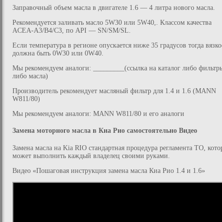
Заправочный объем масла в двигателе 1.6 — 4 литра нового масла.
Рекомендуется заливать масло 5W30 или 5W40,. Классом качества
ACEA-A3/B4/C3, по API — SN/SM/SL.
Если температура в регионе опускается ниже 35 градусов тогда вязко
должна быть 0W30 или 0W40.
Мы рекомендуем аналоги: _________(ссылка на каталог либо фильтр
либо масла)
Производитель рекомендует масляный фильтр для 1.4 и 1.6 (MANN
W811/80)
Мы рекомендуем аналоги: MANN W811/80 и его аналоги
Замена моторного масла в Киа Рио самостоятельно Видео
Замена масла на Kia RIO стандартная процедура регламента ТО, кот
может выполнить каждый владелец своими руками.
Видео «Пошаговая инструкция замена масла Киа Рио 1.4 и 1.6»