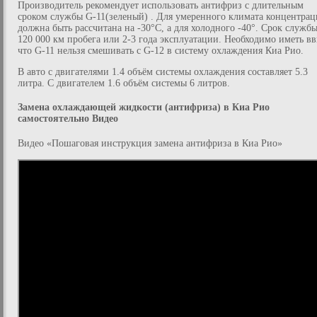
Производитель рекомендует использовать антифриз с длительным
сроком службы G-11(зеленый) . Для умеренного климата концентрац
должна быть рассчитана на -30°C, а для холодного -40°. Срок служб
120 000 км пробега или 2-3 года эксплуатации. Необходимо иметь в
что G-11 нельзя смешивать с G-12 в систему охлаждения Киа Рио.
В авто с двигателями 1.4 объём системы охлаждения составляет 5.3
литра. С двигателем 1.6 объём системы 6 литров.
Замена охлаждающей жидкости (антифриза) в Киа Рио
самостоятельно Видео
Видео «Пошаговая инструкция замена антифриза в Киа Рио»