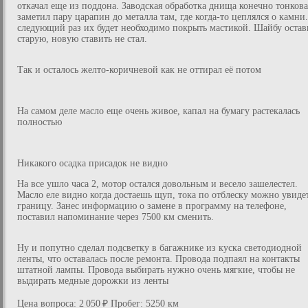
откачал еще из поддона. Заводская обработка днища конечно тонкова
заметил пару царапин до металла там, где когда-то цеплялся о камни
следующий раз их будет необходимо покрыть мастикой. Шайбу остав
старую, новую ставить не стал.
Так и осталось желто-коричневой как не оттирал её потом
На самом деле масло еще очень живое, капал на бумагу растекалась
полностью
Никакого осадка присадок не видно
На все ушло часа 2, мотор остался довольным и весело зашелестел.
Масло еле видно когда достаешь щуп, тока по отблеску можно увиде
границу. Занес информацию о замене в программу на телефоне,
поставил напоминание через 7500 км сменить.
Ну и попутно сделал подсветку в багажнике из куска светодиодной
ленты, что оставалась после ремонта. Провода подпаял на контакты
штатной лампы. Провода выбирать нужно очень мягкие, чтобы не
выдирать медные дорожки из ленты
Цена вопроса: 2 050 ₽ Пробег: 5250 км