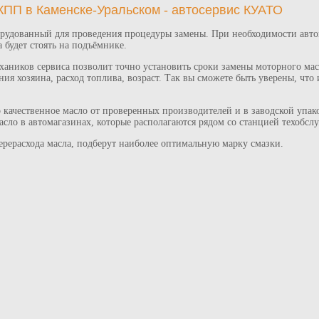
КПП в Каменске-Уральском - автосервис КУАТО
борудованный для проведения процедуры замены. При необходимости авт
 будет стоять на подъёмнике.
хаников сервиса позволит точно установить сроки замены моторного мас
ния хозяина, расход топлива, возраст. Так вы сможете быть уверены, что
 качественное масло от проверенных производителей и в заводской упак
сло в автомагазинах, которые располагаются рядом со станцией техобсл
рерасхода масла, подберут наиболее оптимальную марку смазки.