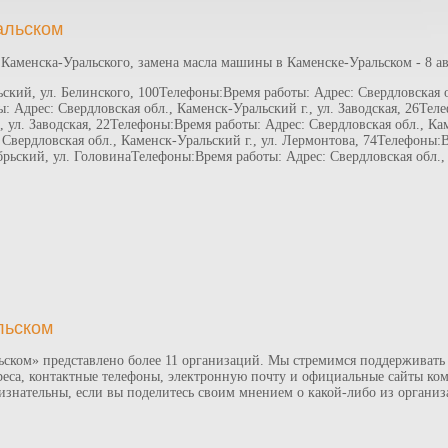
альском
 Каменска-Уральского, замена масла машины в Каменске-Уральском - 8 а
ский, ул. Белинского, 100Телефоны:Время работы: Адрес: Свердловская о
: Адрес: Свердловская обл., Каменск-Уральский г., ул. Заводская, 26Тел
, ул. Заводская, 22Телефоны:Время работы: Адрес: Свердловская обл., Ка
 Свердловская обл., Каменск-Уральский г., ул. Лермонтова, 74Телефоны:В
рьский, ул. ГоловинаТелефоны:Время работы: Адрес: Свердловская обл., 
льском
ьском» представлено более 11 организаций. Мы стремимся поддерживать
еса, контактные телефоны, электронную почту и официальные сайты ком
изнательны, если вы поделитесь своим мнением о какой-либо из организ