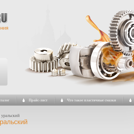
талог
Прайс-лист
Что такое пластичные смазки
 уральский
уральский