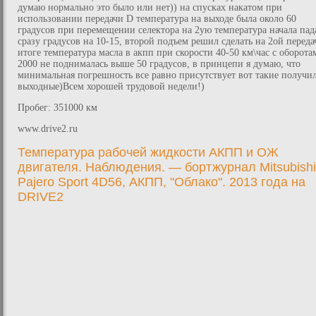
думаю нормально это было или нет)) на спусках накатом при
использовании передачи D температура на выходе была около 60
градусов при перемещении селектора на 2ую температура начала пад
сразу градусов на 10-15, второй подъем решил сделать на 2ой переда
итоге температура масла в акпп при скорости 40-50 км\час с оборота
2000 не поднималась выше 50 градусов, в принцепи я думаю, что
минимальная погрешность все равно присутствует вот такие получи
выходные)Всем хорошей трудовой недели!)
Пробег: 351000 км
www.drive2.ru
Температура рабочей жидкости АКПП и ОЖ
двигателя. Наблюдения. — бортжурнал Mitsubishi
Pajero Sport 4D56, АКПП, "Облако". 2013 года на
DRIVE2