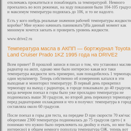
отключаясь прокатиться и понаблюдать за температурой. Немного
проехались во всех режимах, на ходу показания были 104-105 градус
и максимум температура поднялась до 106, и то не надолго.
Есть у кого нибудь реальные значения рабочей температуры жидкости
коробке? Мне нужно начинать паниковать?)На данный момент как
минимум хочется заехать и проверить уровень жидкости.
www.drive2.ru
Температура масла в АКПП — бортжурнал Toyota
Land Cruiser Prado 1KZ 1995 года на DRIVE2
Всем привет! В прошлой записи я писал о том, что установил масля
радиатор на акпп, однако мне было интересно какая все таки
температура жидкости хоть примерно, нам понадобилось 1 термопара
один мультиметр. Теперь собственно об измерениях катался в эти
выходные и мониторил температуру. В первый день прикрепил
термопару на выход с радиатора, в городе показывало до 40 градусов
когда вечером поехал в горы было уже прохладно температура не
поднималась выше 30 градусов, во второй день перекинул термопару
перед радиаторами охлаждения и что я получил: температура в город
составляла около 60 градусов.
После поехал в горы для теста, на передаче D при скорости 70 км\час
оборотами 2300 температура поднималась до 75 градусов гдето ( я
понимаю что нужно было переключить на двойку и ехать, но мне бы
интересно) в общем немного поползла температура ОЖ, теперь вот