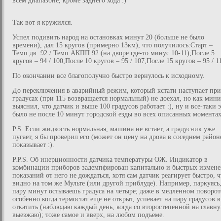
всем диапазоне, кроме заднего хода :)
Так вот я кружился.
Успел подивить народ на остановках минут 20 (больше не было
времени), дал 15 кругов (примерно 13км), что получилось:Старт –
Темп.дв. 92 / Темп.АКПП 92 (на дворе где-то минус 10-11);После 5
кругов – 94 / 100;После 10 кругов – 95 / 107;После 15 кругов – 95 / 1
По окончании все благополучно быстро вернулось к исходному.
До переключения в аварийный режим, который кстати наступает при
градусах (при 115 возвращается нормальный) не доехал, но как мин
выяснил, что датчик и выше 100 градусов работает :), ну и все-таки 
было не после 10 минут городской езды во всех описанных моментах
P.S. Если жидкость нормальная, машина не встает, а градусник уже
пугает, я бы проверил его (может он цену на дрова в соседнем район
показывает :).
P.P.S. Об инерционности датчика температуры ОЖ. Индикатор в
комбинации приборов задемпфирован капитально и быстрых измен
показаний от него не дождаться, хотя сам датчик реагирует быстро, ч
видно на том же Мульте (или другой приблуде). Например, паркуясь,
пару минут остываешь градуса на четыре; даже в медленном поворот
особенно когда термостат еще не открыт, успевает на пару градусов 
откатить (наблюдаю каждый день, когда со второстепенной на главн
выезжаю); тоже самое и вверх, на любом подъеме.