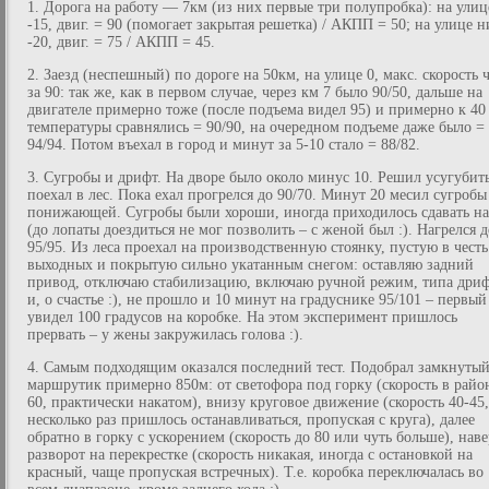
1. Дорога на работу — 7км (из них первые три полупробка): на улиц
-15, двиг. = 90 (помогает закрытая решетка) / АКПП = 50; на улице 
-20, двиг. = 75 / АКПП = 45.
2. Заезд (неспешный) по дороге на 50км, на улице 0, макс. скорость 
за 90: так же, как в первом случае, через км 7 было 90/50, дальше на
двигателе примерно тоже (после подъема видел 95) и примерно к 40
температуры сравнялись = 90/90, на очередном подъеме даже было =
94/94. Потом въехал в город и минут за 5-10 стало = 88/82.
3. Сугробы и дрифт. На дворе было около минус 10. Решил усугубить
поехал в лес. Пока ехал прогрелся до 90/70. Минут 20 месил сугробы
понижающей. Сугробы были хороши, иногда приходилось сдавать на
(до лопаты доездиться не мог позволить – с женой был :). Нагрелся д
95/95. Из леса проехал на производственную стоянку, пустую в честь
выходных и покрытую сильно укатанным снегом: оставляю задний
привод, отключаю стабилизацию, включаю ручной режим, типа дри
и, о счастье :), не прошло и 10 минут на градуснике 95/101 – первый
увидел 100 градусов на коробке. На этом эксперимент пришлось
прервать – у жены закружилась голова :).
4. Самым подходящим оказался последний тест. Подобрал замкнуты
маршрутик примерно 850м: от светофора под горку (скорость в райо
60, практически накатом), внизу круговое движение (скорость 40-45,
несколько раз пришлось останавливаться, пропуская с круга), далее
обратно в горку с ускорением (скорость до 80 или чуть больше), нав
разворот на перекрестке (скорость никакая, иногда с остановкой на
красный, чаще пропуская встречных). Т.е. коробка переключалась во