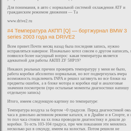
Для понимания, в авто с нормальной системой охлаждения ATF и
гражданским режимом движения — Та
www.drive2.ru
#4 Температура АКПП [Q] — бортжурнал BMW 3
series 2003 года на DRIVE2
Всем привет.Почти месяц назад была последняя запись, нужно
исправляться наверное. Изначально хотел совсем о другом написать,
появился более насущный вопрос: какая температура является
адекватной для работы АКПП ZF 5HP19?
Никаких реальных причин проверять температуру у меня не было,
работа коробки абсолютно нормальная, но вот подвергнулась вчера
возможность подключить INPA и решил заглянуть во все блоки на
предметы ошибок, а в блоке мотора и коробки ещё и аналоговые
значения посмотрели (про остальные моменты диагностики напишу
отдельную запись)
Итого, имеем следующую картину по температуре:
Температура воздуха за бортом ~0 градусов. Перед диагностикой око
часа в довольно активном режиме катался, и в Драйве и в Спорте, и 
то пол часа стояли на хх пока проводили диагностику и дошли до
коробки. То есть 103-104 градуса, при чем показания эти менялись
несколько раз в секунду, имеем на холостых. Потом решили не