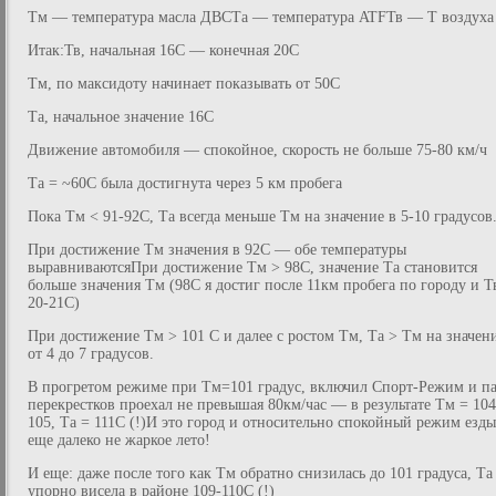
Тм — температура масла ДВСТа — температура ATFТв — Т воздуха
Итак:Тв, начальная 16С — конечная 20С
Тм, по максидоту начинает показывать от 50С
Та, начальное значение 16С
Движение автомобиля — спокойное, скорость не больше 75-80 км/ч
Та = ~60С была достигнута через 5 км пробега
Пока Тм < 91-92С, Та всегда меньше Тм на значение в 5-10 градусов
При достижение Тм значения в 92С — обе температуры
выравниваютсяПри достижение Тм > 98С, значение Та становится
больше значения Тм (98С я достиг после 11км пробега по городу и Т
20-21С)
При достижение Тм > 101 С и далее с ростом Тм, Та > Тм на значен
от 4 до 7 градусов.
В прогретом режиме при Тм=101 градус, включил Спорт-Режим и п
перекрестков проехал не превышая 80км/час — в результате Тм = 104
105, Та = 111С (!)И это город и относительно спокойный режим езды
еще далеко не жаркое лето!
И еще: даже после того как Тм обратно снизилась до 101 градуса, Та
упорно висела в районе 109-110С (!)