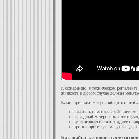
К сожалению, в техническом регламенте 
жидкость в любом случае должна менять
Какие признаки могут сообщить о необх
жидкость изменила свой цвет, ста
расходный материал пахнет гарью;
рулевое колесо стало труднее пово
при повороте руля могут раздавать
Как выбрать жидкость для исполь