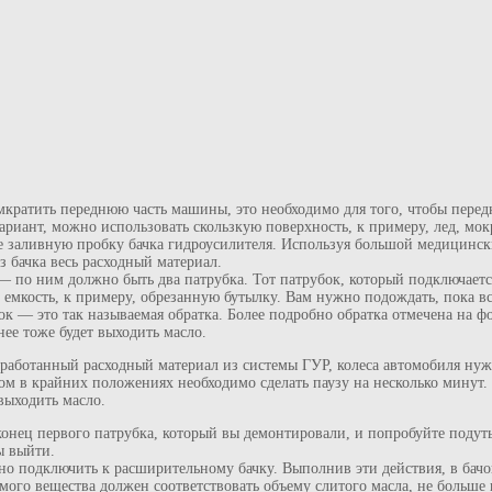
мкратить переднюю часть машины, это необходимо для того, чтобы перед
вариант, можно использовать скользкую поверхность, к примеру, лед, мокр
те заливную пробку бачка гидроусилителя. Используя большой медицинс
з бачка весь расходный материал.
— по ним должно быть два патрубка. Тот патрубок, который подключаетс
о емкость, к примеру, обрезанную бутылку. Вам нужно подождать, пока вс
ок — это так называемая обратка. Более подробно обратка отмечена на ф
нее тоже будет выходить масло.
отработанный расходный материал из системы ГУР, колеса автомобиля ну
том в крайних положениях необходимо сделать паузу на несколько минут.
выходить масло.
конец первого патрубка, который вы демонтировали, и попробуйте подуть 
ы выйти.
атно подключить к расширительному бачку. Выполнив эти действия, в ба
мого вещества должен соответствовать объему слитого масла, не больше