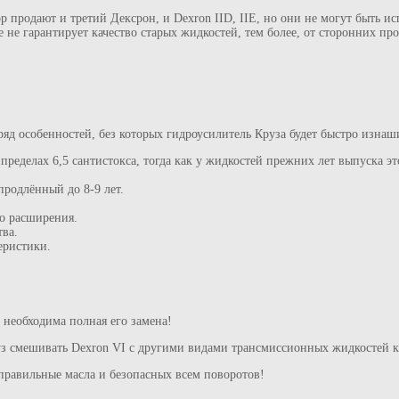
 продают и третий Дексрон, и Dexron IID, IIE, но они не могут быть и
не гарантирует качество старых жидкостей, тем более, от сторонних пр
ряд особенностей, без которых гидроусилитель Круза будет быстро изнаши
пределах 6,5 сантистокса, тогда как у жидкостей прежних лет выпуска это
продлённый до 8-9 лет.
о расширения.
ва.
еристики.
 необходима полная его замена!
з смешивать Dexron VI с другими видами трансмиссионных жидкостей к
 правильные масла и безопасных всем поворотов!