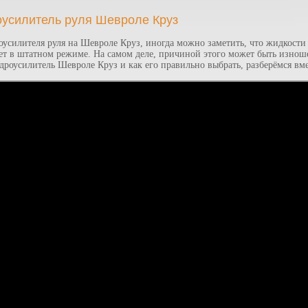
оусилитель руля Шевроле Круз
роусилителя руля на Шевроле Круз, иногда можно заметить, что жидкост
ает в штатном режиме. На самом деле, причиной этого может быть изно
идроусилитель Шевроле Круз и как его правильно выбрать, разберёмся вме