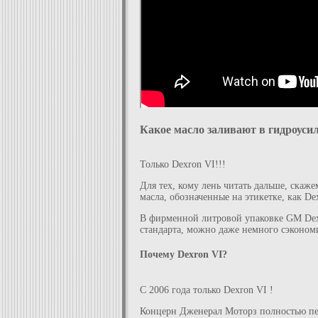
Какое масло заливают в гидроуси
Только Dexron VI!!!
Для тех, кому лень читать дальше, скаж
масла, обозначенные на этикетке, как De
В фирменной литровой упаковке GM Dexr
стандарта, можно даже немного сэконом
Почему Dexron VI?
С 2006 года только Dexron VI !
Концерн Дженерал Моторз полностью пере