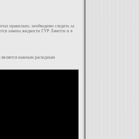
отал правильно, необходимо следить за
ется замена жидкости ГУР Лачетти и в
я является важным расходным