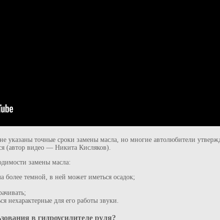
не указаны точные сроки замены масла, но многие автолюбители утвержд
ся (автор видео — Никита Кисляков).
одимости замены масла:
ла более темной, в ней может иметься осадок;
рачивать;
ся нехарактерные для его работы звуки.
зования в гидроусилителе руля?