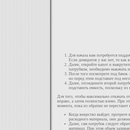
Для начала вам потребуется поддо
Если домкратов у вас нет, то как 
Далее, откройте капот и выкрути
патрубком, необходимо выкачать и
После того посмотрите под бачок 
но перед этим подставьте под нег
Далее, отсоедините второй патруб
подставить емкость, поскольку из 
Для того, чтобы максимально откачать 
вправо, а затем полностью влево. При э
момента, пока из обратки не перестанет 
Когда вещество выйдет, протрите 
расходного материала, они должн
Далее, сам патрубок следует обр
материал. При этом объем заливае