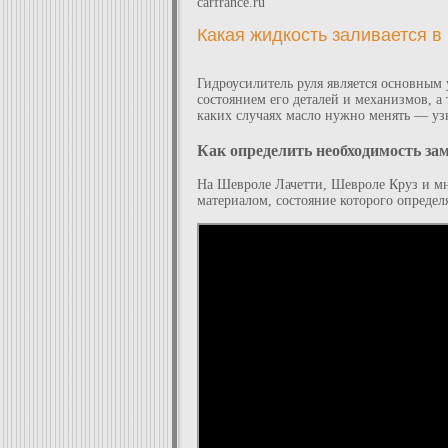
carfrance.ru
Какая жидкость заливается в
Гидроусилитель руля является основным 
состоянием его деталей и механизмов, а
каких случаях масло нужно менять — узн
Как определить необходимость за
На Шевроле Лачетти, Шевроле Круз и мн
материалом, состояние которого определя