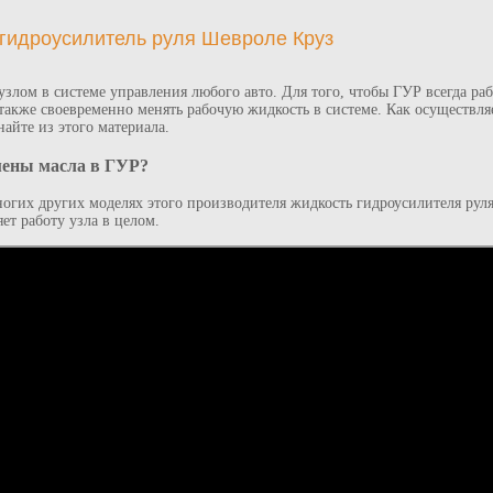
 гидроусилитель руля Шевроле Круз
узлом в системе управления любого авто. Для того, чтобы ГУР всегда раб
 также своевременно менять рабочую жидкость в системе. Как осуществля
айте из этого материала.
мены масла в ГУР?
огих других моделях этого производителя жидкость гидроусилителя рул
ет работу узла в целом.