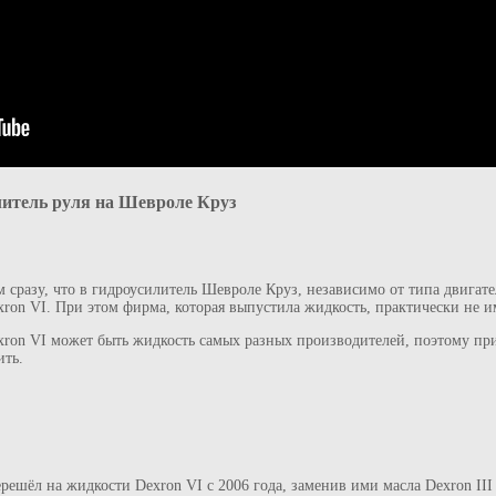
литель руля на Шевроле Круз
ем сразу, что в гидроусилитель Шевроле Круз, независимо от типа двигат
xron VI. При этом фирма, которая выпустила жидкость, практически не и
on VI может быть жидкость самых разных производителей, поэтому при
ить.
шёл на жидкости Dexron VI с 2006 года, заменив ими масла Dexron III и