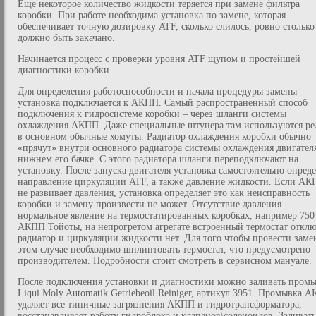
Еще некоторое количество жидкости теряется при замене фильтра
коробки. При работе необходима установка по замене, которая
обеспечивает точную дозировку ATF, сколько слилось, ровно столько
должно быть закачано.
Начинается процесс с проверки уровня ATF щупом и простейшей
диагностики коробки.
Для определения работоспособности и начала процедуры замены
установка подключается к АКПП. Самый распространенный способ
подключения к гидросистеме коробки – через шланги системы
охлаждения АКПП. Даже специальные штуцера там используются ре
в основном обычные хомуты. Радиатор охлаждения коробки обычно
«прячут» внутри основного радиатора системы охлаждения двигателя
нижнем его бачке. С этого радиатора шланги переподключают на
установку. После запуска двигателя установка самостоятельно опреде
направление циркуляции ATF, а также давление жидкости. Если А
не развивает давления, установка определяет это как неисправность
коробки и замену произвести не может. Отсутствие давления
нормальное явление на термостатированных коробках, например 750
АКПП Тойоты, на непрогретом агрегате встроенный термостат отклю
радиатор и циркуляции жидкости нет. Для того чтобы провести заме
этом случае необходимо шплинтовать термостат, что предусмотрено
производителем. Подробности стоит смотреть в сервисном мануале.
После подключения установки и диагностики можно заливать пром
Liqui Moly Automatik Getriebeoil Reiniger, артикул 3951. Промывка 
удаляет все типичные загрязнения АКПП и гидротрансформатора,
восстанавливает работу гидроблока и клапанов\соленоидов. Заливать