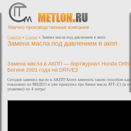
Главная
»
Статьи
»
Замена масла под давлением в акпп
Замена масла под давлением в акпп
Замена масла в АКПП — бортжурнал Honda Orthi
Богиня 2001 года на DRIVE2
Сегодня заменил масло в АКПП!Хотел заменить таким способом как
показанно по ВИДЕО и уже прикупил три банки масла ATF-Z1 (в н
упаковке) по 4 литра!