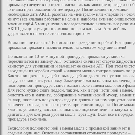
промывку следует в прогретое масла, так как моющие присадки особ
активны при повышенной температуре. После заливки промывки
необходимо дать АКПП работать на «нейтрали» или «паркинге» окол
минут (все клапана работают на слив и наиболее активно очищаются
течение ещё 4-5 минут нужно последовательно включать все режимы
АКПП для циркуляции промывки по всем каналам. Автомобиль
удерживается на месте стояночным тормозом.
Внимание: не газовать! Возможно повреждение коробки! Вся проце
промывки проходит исключительно на холостом ходу двигателя!
По окончании 10-ти минутной процедуры промывки установка
переключается на замену ATF. Установка скачивает старую жидкость 
канистру для утилизации и замещает ее свежей ATF. При этом чисто
выходящей из коробки старой жидкости можно контролировать по цв
Как только цвета входящей и выходящей жидкости станут одинаковы
следует остановить установку. Замещение масла на этом закончена, 
полноценной процедура станет только после замены масляного фильт
Для этого нужно снять поддон, так же, как и при частичной замене,
очистить его и магниты, собирающие металлический мусор, заменит
фильтр, поставить новую прокладку и долить при помощи установки
количество масла, которое теряется при снятии поддона. После можн
ключать установку, восстанавливать все подсоединения и запускать
двигатель для контроля уровня масла через щуп. Если всё в порядке,
процедура закончена.
Технология полнопоточной замены масла с промывкой занимает в
среднем один час. Основная составляющая стоимости процедуры –