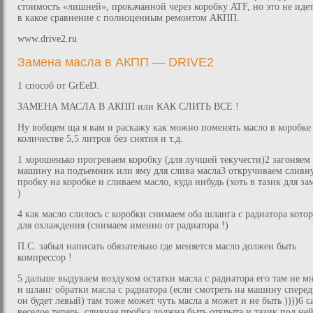
стоимость «лишней», прокачанной через коробку ATF, но это не иде
в какое сравнение с полноценным ремонтом АКПП.
www.drive2.ru
Замена масла в АКПП — DRIVE2
1 способ от GrEeD.
ЗАМЕНА МАСЛА В АКПП или КАК СЛИТЬ ВСЕ !
Ну вобщем ща я вам и раскажу как можно поменять масло в коробке
количестве 5,5 литров без снятия и т.д.
1 хорошенько прогреваем коробку (для лучшей текучести)2 загоняем
машину на подъемник или яму для слива масла3 откручиваем сливн
пробку на коробке и сливаем масло, куда нибудь (хоть в тазик для за
)
4 как масло слилось с коробки снимаем оба шланга с радиатора кото
для охлаждения (снимаем именно от радиатора !)
П.С. забыл написать обязательно где меняется масло должен быть
компрессор !
5 дальше выдуваем воздухом остатки масла с радиатора его там не м
и шланг обратки масла с радиатора (если смотреть на машину спере
он будет левый) там тоже может чуть масла а может и не быть ))))6 с
веселое теперь, сливная пробка должна быть открыта и тазик под ней