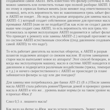
создаваемой самой АКПП. Веть известоно что фильтр (сеточка) в А
можно заменить или почистить только при полной разборке АКПП.
по этому в сервисах бояться менять (или меняют под ответственност
хозяина), веть есть вероятность чно вс накопившееся грязь забьет фи
и АКПП не поедет…Но ведь есть разные аппрараты для замены масла
АКПП:-1.) который создает собственное давление для прогонки масл
промывки АКПП (нам он не подойдет)Так как если он создаст давле
выше чем создает сама АКПП, то есть вероятность что вся грязь что
отложилась за время эксплуатации АКПП поднимется и забъет фильт
Что приведет к ремонту или замены АКПП!-2.) который прогоняет м
по системе АКПП естественным способом ((под давлением создова
самой АКПП) то что надо!).
То есть работает двигатель на холостых оборотах, к АКПП в разрыв
шлангов подключен аппарат со свежим маслом. И путем замещения
старое масло вытесьняет новое из аппарата! Этот способ безвреден, в
когда мы эксплуатируем машину, масло в системе АКПП находится 
давлением и подвергается различным воздействиям (тряска, темпера
и т.д.) и ничего сверестественного с АКПП не происходит (в плане
забившегося фильтра за оду или две поездки)!
Для замены мне потребовалось две банки ATF-Z1 (8 л.)!После замен
масла АКПП стала работать ровнее!Приехав домой я проверил урове
масла в АКПП и что же…уровень выше нормы (и на таком уровне м
я проехал 40км.)!
Слил 0,5 л. лишнего масла!
Как видо на фотке за 40км. масло успело потемнеть. Значит через