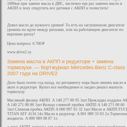
1000км при замене масла в ДВС, частично еце раз заменю масло в
АКПП и хочу открутить все датчики с АКПП и почистить!
Довел масло до нужного уровня! То есть на заглушенном двигателе
уровень на щупе между рисками, или на работающем двигателе по
верхнюю риску!
Цена вопроса: 6 700 ₽
www.drive2.ru
Замена масла в АКПП и редукторе + замена
тормозухи. — бортжурнал Mercedes-Benz C-class
2007 года на DRIVE2
Дело было почти год назад, по регламенту пора было менять масло в
акпп и редукторе. Купил все необходимое и заодно решил махнуть
тормозуху.
Масляный фильтр АКПП. A 140 277 00 95 1шт.Прокладка поддона 
A 140 271 00 80 1шт.Кольцо сливной пробки АКПП A 140 271 00 60
1шт.Сливная пробка АКПП A 000 997 65 32 1шт.Масло в АКПП FU
TITAN ATF 4134 14л.Масло в редуктор. A 001 989 33 03 2л.Тормозна
жидкость. A 000 989 08 07 1л.
+ щуп АКПП, воронка для залива масла через щуп, приспособления 