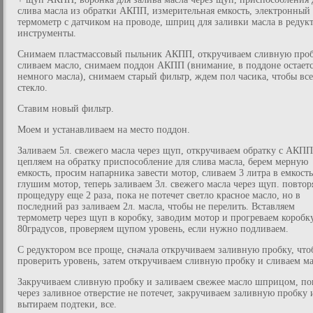
слива масла из обратки АКПП, измерительная емкость, электронный
термометр с датчиком на проводе, шприц для заливки масла в редукт
инструменты.
Снимаем пластмассовый пыльник АКПП, откручиваем сливную проб
сливаем масло, снимаем поддон АКПП (внимание, в поддоне остает
немного масла), снимаем старый фильтр, ждем пол часика, чтобы все
стекло.
Ставим новый фильтр.
Моем и устанавливаем на место поддон.
Заливаем 5л. свежего масла через щуп, откручиваем обратку с АКПП
цепляем на обратку приспособление для слива масла, берем мерную
емкость, просим напарника завести мотор, сливаем 3 литра в емкость
глушим мотор, теперь заливаем 3л. свежего масла через щуп. повтор
прощедуру еще 2 раза, пока не потечет светло красное масло, но в
последний раз заливаем 2л. масла, чтобы не перелить. Вставляем
термометр через щуп в коробку, заводим мотор и прогреваем коробк
80градусов, проверяем щупом уровень, если нужно подливаем.
С редуктором все проще, сначала откручиваем заливную пробку, что
проверить уровень, затем откручиваем сливную пробку и сливаем ма
Закручиваем сливную пробку и заливаем свежее масло шприцом, по
через заливное отверстие не потечет, закручиваем заливную пробку 
вытираем подтеки, все.