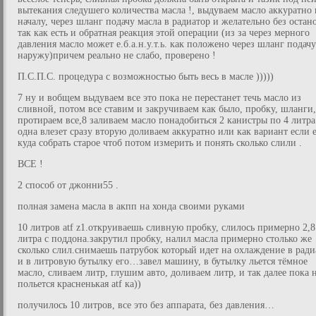
вытекания следушего количества масла !, выдуваем масло аккуратно 
началу, через шланг подачу масла в радиатор и желательно без остан
так как есть и обратная реакция этой операции (из за через мерного
давления масло может е.б.а.н.у.т.ь. как положено через шланг подачу
наружу)причем реально не слабо, проверено !
П.С.П.С. процедура с возможностью быть весь в масле )))))
7 ну и вобщем выдуваем все это пока не перестанет течь масло из
сливной, потом все ставим и закручиваем как было, пробку, шланги,
протираем все,8 заливаем масло понадобиться 2 канистры по 4 литра
одна влезет сразу вторую доливаем аккуратно или как вариант если е
куда собрать старое чтоб потом измерить и понять сколько слили .
ВСЕ !
2 способ от джонни55 .
полная замена масла в акпп на хонда своими руками
10 литров atf z1.откруиваешь сливную пробку, слилось примерно 2,8
литра с поддона.закрутил пробку, налил масла примерно столько же
сколько слил.снимаешь патрубок который идет на охлаждение в ради
и в литровую бутылку его…завел машину, в бутылку льется тёмное
масло, сливаем литр, глушим авто, доливаем литр, и так далее пока 
польется красненькая atf ка))
получилось 10 литров, все это без аппарата, без давления…