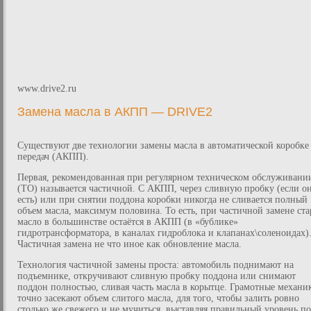
www.drive2.ru
Замена масла в АКПП — DRIVE2
Существуют две технологии замены масла в автоматической коробке
передач (АКПП).
Первая, рекомендованная при регулярном техническом обслуживани
(ТО) называется частичной. С АКПП, через сливную пробку (если о
есть) или при снятии поддона коробки никогда не сливается полный
объем масла, максимум половина. То есть, при частичной замене ста
масло в большинстве остаётся в АКПП (в «бублике»
гидротрансформатора, в каналах гидроблока и клапанах\соленоидах)
Частичная замена не что иное как обновление масла.
Технология частичной замены проста: автомобиль поднимают на
подъемнике, откручивают сливную пробку поддона или снимают
поддон полностью, сливая часть масла в корытце. Грамотные механи
точно засекают объем слитого масла, для того, чтобы залить ровно
столько же свежего и не мучиться, выставляя правильный уровень по