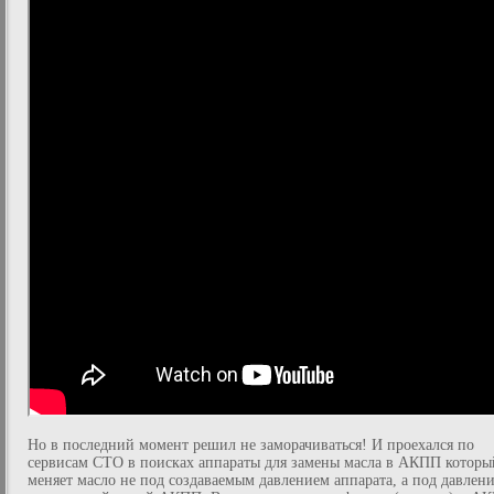
Но в последний момент решил не заморачиваться! И проехался по
сервисам СТО в поисках аппараты для замены масла в АКПП которы
меняет масло не под создаваемым давлением аппарата, а под давлен