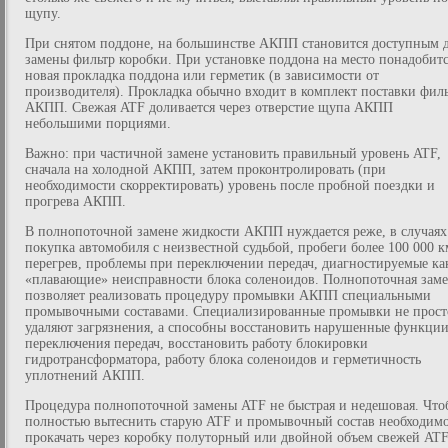
щупу.
При снятом поддоне, на большинстве АКПП становится доступным 
замены фильтр коробки. При установке поддона на место понадобит
новая прокладка поддона или герметик (в зависимости от
производителя). Прокладка обычно входит в комплект поставки фил
АКПП. Свежая ATF доливается через отверстие щупа АКПП
небольшими порциями.
Важно: при частичной замене установить правильный уровень ATF,
сначала на холодной АКПП, затем проконтролировать (при
необходимости скорректировать) уровень после пробной поездки и
прогрева АКПП.
В полнопоточной замене жидкости АКПП нуждается реже, в случаях
покупка автомобиля с неизвестной судьбой, пробеги более 100 000 к
перегрев, проблемы при переключении передач, диагностируемые ка
«плавающие» неисправности блока соленоидов. Полнопоточная зам
позволяет реализовать процедуру промывки АКПП специальными
промывочными составами. Специализированные промывки не прост
удаляют загрязнения, а способны восстановить нарушенные функци
переключения передач, восстановить работу блокировки
гидротрансформатора, работу блока соленоидов и герметичность
уплотнений АКПП.
Процедура полнопоточной замены ATF не быстрая и недешовая. Что
полностью вытеснить старую ATF и промывочный состав необходим
прокачать через коробку полуторный или двойной объем свежей ATF