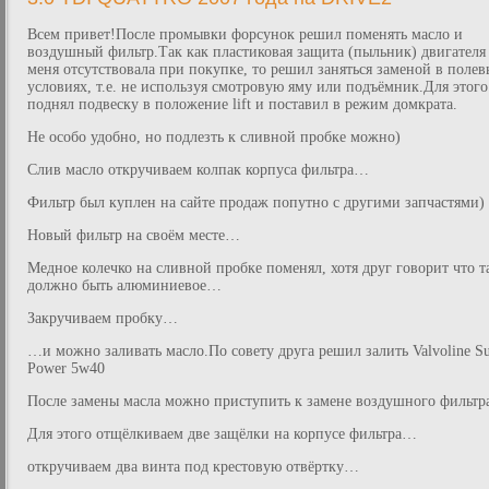
Всем привет!После промывки форсунок решил поменять масло и
воздушный фильтр.Так как пластиковая защита (пыльник) двигателя
меня отсутствовала при покупке, то решил заняться заменой в полев
условиях, т.е. не используя смотровую яму или подъёмник.Для этого
поднял подвеску в положение lift и поставил в режим домкрата.
Не особо удобно, но подлезть к сливной пробке можно)
Слив масло откручиваем колпак корпуса фильтра…
Фильтр был куплен на сайте продаж попутно с другими запчастями)
Новый фильтр на своём месте…
Медное колечко на сливной пробке поменял, хотя друг говорит что т
должно быть алюминиевое…
Закручиваем пробку…
…и можно заливать масло.По совету друга решил залить Valvoline S
Power 5w40
После замены масла можно приступить к замене воздушного фильт
Для этого отщёлкиваем две защёлки на корпусе фильтра…
откручиваем два винта под крестовую отвёртку…