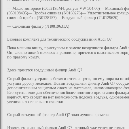
— Масло моторное (G052195M4, допуск VW 504.00)— Масляный фи
(059198405)— Пробка сливная (N0160276)— Уплотнительное кольцо
сливной пробки (N0138157)— Воздушный фильтр (7L0129620)
— Салонный фильтр (7H0819631A).
Базовый комплект для технического обслуживания Audi Q7
Пока машина внизу, приступаем к замене воздушного фильтра Audi 
Он, словно дикий моллюск в раковине, прячется в пластиковом корп
по правому крылу.
Здесь прячется воздушный фильтр Audi Q7
Старый фильтр усердно работал и отсекал грязь, но ему пора на поко
уступив дорогу молодым. Новый воздушный фильтр Audi Q7 оборуд
дополнительным защитным слоем из материала, напоминающего фет
Его «утеплили» для обеспечения более плотного прилегания фильтра
корпусу, что сводит на нет возможность подсоса воздуха, одновреме
увеличивая степень его очистки.
Старый воздушный фильтр Audi Q7 знал лучшие времена
Извлекаем салонный фильтр Audi Q7, который уже успел не только