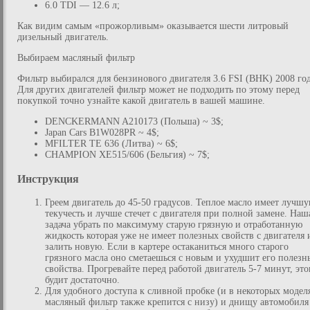
6.0 TDI — 12.6 л;
Как видим самым «прожорливым» оказывается шести литровый
дизельный двигатель.
Выбираем масляный фильтр
Фильтр выбирался для бензинового двигателя 3.6 FSI (BHK) 2008 год
Для других двигателей фильтр может не подходить по этому перед
покупкой точно узнайте какой двигатель в вашей машине.
DENCKERMANN A210173 (Польша) ~ 3$;
Japan Cars B1W028PR ~ 4$;
MFILTER TE 636 (Литва) ~ 6$;
CHAMPION XE515/606 (Бельгия) ~ 7$;
Инструкция
Греем двигатель до 45-50 градусов. Теплое масло имеет лучш
текучесть и лучше стечет с двигателя при полной замене. Наш
задача убрать по максимуму старую грязную и отработанную
жидкость которая уже не имеет полезных свойств с двигателя 
залить новую. Если в картере остаканиться много старого
грязного масла оно сметаешься с новым и ухудшит его полезн
свойства. Прогревайте перед работой двигатель 5-7 минут, это
будит достаточно.
Для удобного доступа к сливной пробке (и в некоторых модел
масляный фильтр также крепится с низу) и днищу автомобиля