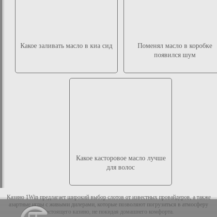
Какое заливать масло в киа сид
Поменял масло в коробке
появился шум
Какое касторовое масло лучше
для волос
Казино 1Win предлагает широкий выбор слотов от известных провайдеров, а также
азартные игры с живыми дилерами, которые позволяют погрузиться в атмосферу
настоящего казино, не покидая домашнего комфорта.