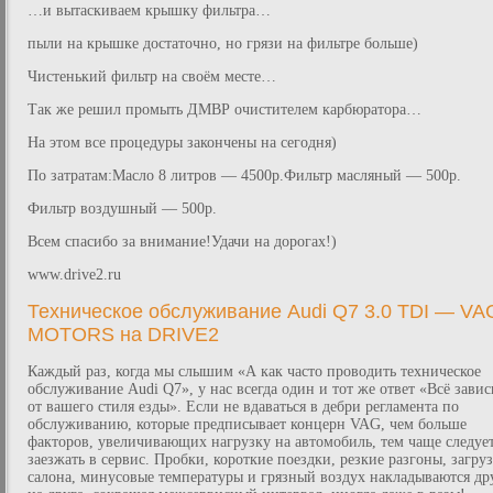
…и вытаскиваем крышку фильтра…
пыли на крышке достаточно, но грязи на фильтре больше)
Чистенький фильтр на своём месте…
Так же решил промыть ДМВР очистителем карбюратора…
На этом все процедуры закончены на сегодня)
По затратам:Масло 8 литров — 4500р.Фильтр масляный — 500р.
Фильтр воздушный — 500р.
Всем спасибо за внимание!Удачи на дорогах!)
www.drive2.ru
Техническое обслуживание Audi Q7 3.0 TDI — VA
MOTORS на DRIVE2
Каждый раз, когда мы слышим «А как часто проводить техническое
обслуживание Audi Q7», у нас всегда один и тот же ответ «Всё завис
от вашего стиля езды». Если не вдаваться в дебри регламента по
обслуживанию, которые предписывает концерн VAG, чем больше
факторов, увеличивающих нагрузку на автомобиль, тем чаще следуе
заезжать в сервис. Пробки, короткие поездки, резкие разгоны, загру
салона, минусовые температуры и грязный воздух накладываются др