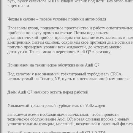
руль, ручку селектора КПП и кладём коврик под ноги. Без этого ма
в цех ни-ни.
Чехлы в салоне – первое условие приёмки автомобиля
Проверяем кузов, подкапотное пространство и работу осветительных
приборов по кругу прямо на въезде. Потом подключаем
диагностический прибор, проводим считывание всех засевших в па
электронных систем ошибок, сохраняем себе протокол диагностики 
попутно проверяем уровни всех жидкостей, до которых можно
дотянуться. Теперь можно перегонять Audi Q7 в ремзону.
Принимаем на техническое обслуживание Audi Q7
Под капотом у нас знакомый трёхлитровый турбодизель CRCA,
используемый на Touareg NF, пусть и в несколько иной компоновке.
Даём Audi Q7 немного остыть перед работой
Узнаваемый трёхлитровый турбодизель от Volkswagen
Запасаемся всеми необходимыми запчастями, чтобы провести
техническое обслуживание Audi Q7: новая сливная пробка с новым
уплотнительным кольцом, масляный, воздушный и салонный фильтр
Базовый комплект для обслуживания Audi Q7 3.0 TDI: