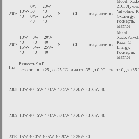
Mobil, Xado
0W-
20W-
ZIC, Лукой
10W-
30
40
Valvoline, K
2006
SL
CI
полусинтетика
40
0W-
25W-
G-Energy,
40
40
Роснефть,
Mannol
Mobil,
10W-
0W-
20W-
Xado,Valvol
40
40
40
Kixx, G-
2007
SL
CI
полусинтетика
15W-
5W-
25W-
Energy,
40
40
40
Роснефть,
Mannol
Вязкость SAE
Год
всесезон от +25 до -25 °C
зима от -35 до 0 °C
лето от 0 до +35 
2008
10W-40 15W-40
0W-40 5W-40
20W-40 25W-40
2009
10W-40 15W-40
0W-30 0W-40
20W-40 25W-40
2010
15W-40
0W-40 5W-40
20W-40 25W-40