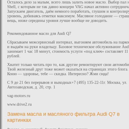
Осталось дело за малым, всего лишь залить новое масло. Выбор пал 
Shell, с которым не так давно концерн VAG начал активно сотруднича
Запускаем двигатель, даём немного поработать, глушим и контролир
уровень, добиваясь отметки максимум. Масляное голодание — стра
вещь, ниже середины уровня лучше вообще не доводить.
Рекомендованное масло для Audi Q7
Сбрасываем межсервисный интервал, выгоняем автомобиль на парко
и выдаём на руки владельцу. Базовое техническое обслуживание Aud
занимает 1 час 18 минут, стоимость услуги «под ключ» составляет 11
рублей.
Хватит только читать про то, как другие ремонтируют свои автомоб
Твой железный друг тоже может оказаться на страницах этого блога.
Коню — здоровье, тебе — скидка. Интересно? Жми сюда!
С 9 до 21 без перерывов и выходных+7 (495) 135-22-11г. Москва, ул.
Автозаводская, д. 20, стр. 1
vag-motors.ru
www.drive2.ru
Замена масла и масляного фильтра Audi Q7 в
картинках