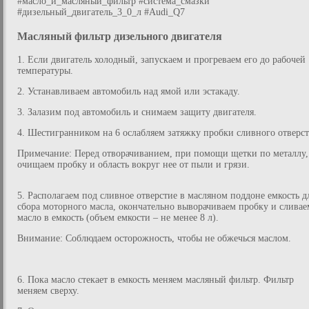
#масло_и_масляный_фильтр #система_смазки
#дизельный_двигатель_3_0_л #Audi_Q7
Масляный фильтр дизельного двигателя
1. Если двигатель холодный, запускаем и прогреваем его до рабочей
температуры.
2. Устанавливаем автомобиль над ямой или эстакаду.
3. Залазим под автомобиль и снимаем защиту двигателя.
4. Шестигранником на 6 ослабляем затяжку пробки сливного отверст
Примечание: Перед отворачиванием, при помощи щетки по металлу,
очищаем пробку и область вокруг нее от пыли и грязи.
5. Располагаем под сливное отверстие в масляном поддоне емкость д
сбора моторного масла, окончательно выворачиваем пробку и сливае
масло в емкость (объем емкости – не менее 8 л).
Внимание: Соблюдаем осторожность, чтобы не обжечься маслом.
6. Пока масло стекает в емкость меняем масляный фильтр. Фильтр
меняем сверху.