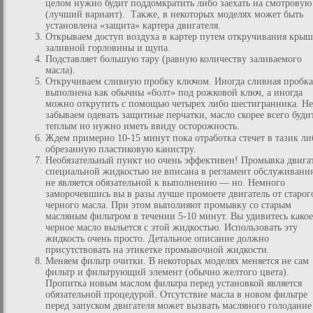
целом нужно будит поддомкратить либо заехать на смотровую
(лучший вариант). Также, в некоторых моделях может быть
установлена «защита» картера двигателя.
Открываем доступ воздуха в картер путем откручивания кры
заливной горловины и щупа.
Подставляет большую тару (равную количеству заливаемого
масла).
Откручиваем сливную пробку ключом. Иногда сливная пробка
выполнена как обычны «болт» под рожковой ключ, а иногда
можно открутить с помощью четырех либо шестигранника. Не
забываем одевать защитные перчатки, масло скорее всего буди
теплым но нужно иметь ввиду осторожность.
Ждем примерно 10-15 минут пока отработка стечет в тазик ли
обрезанную пластиковую канистру.
Необязательный пункт но очень эффективен! Промывка двига
специальной жидкостью не вписана в регламент обслуживани
не является обязательной к выполнению — но. Немного
заморочевшись вы в разы лучше промоете двигатель от старог
черного масла. При этом выполняют промывку со старым
масляным фильтром в течении 5-10 минут. Вы удивитесь какое
черное масло выльется с этой жидкостью. Использовать эту
жидкость очень просто. Детальное описание должно
присутствовать на этикетке промывочной жидкости.
Меняем фильтр очитки. В некоторых моделях меняется не сам
фильтр и фильтрующий элемент (обычно желтого цвета).
Пропитка новым маслом фильтра перед установкой является
обязательной процедурой. Отсутствие масла в новом фильтре
перед запуском двигателя может вызвать масляного голодание