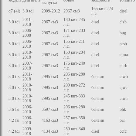
модель
двигатель
объем
мощность
топливо
выпуска
165 квт-224
q7 (4l)
3.0 tdi
2009-2012
2967 см3
disel
л.с.
2011-
180 квт-245
3.0 tdi
2967 см3
disel
clzb
2018
л.с.
2006-
171 квт-233
3.0 tdi
2967 см3
disel
bug
2008
л.с.
2006-
155 квт-211
3.0 tdi
2967 см3
disel
casb
2010
л.с.
2010-
150 квт-204
3.0 tdi
2967 см3
disel
cjma
2018
л.с.
2007-
176 квт-240
3.0 tdi
2967 см3
disel
cnrb
2018
л.с.
2011-
206 квт-280
3.0 tfsi
2995 см3
бензин
ctwb
2018
л.с.
2010-
200 квт-272
3.0 tfsi
2995 см3
бензин
cjwc
2018
л.с.
2010-
245 квт-333
3.0 tfsi
2995 см3
бензин
ctwa
2018
л.с.
2006-
206 квт-280
3.6 fsi
3597 см3
бензин
bhk
2010
л.с.
2006-
257 квт-350
4.2 fsi
4163 см3
бензин
bar
2010
л.с.
2009-
250 квт-340
4.2 tdi
4134 см3
disel
ccfc
2018
л.с.