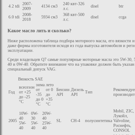
2007-
240 квт-326
4.2 tdi
4134 см3
disel
btr
2009
л.с.
2008-
368 квт-500
6.0 tdi
5934 см3
disel
ccga
2018
л.с.
Какое масло лить и сколько?
Ниже расположена таблица подбора моторного масла, его вязкости и
даже фирмы изготовителя исходя из года выпуска автомобиля и рег
эксплуатации.
Среди владельцев Q7 самые популярные моторные масла это 5W-30, 
40 и 0W-40. Обратите внимание что на упаковке должен быть указан
специальный допуск VAG.
Вязкость SAE
зима
лето
всесезон
от
от 0
Бензин
Дизель
Рекоменду
Год
от +25
Тип
-35
до
API
API
производит
до -25
до 0
+35
°C
°C
°C
Mobil, ZIC,
10W-
0W-
20W-
Лукойл,
40
30
40
2005
SL
CH-4
полусинтетика
Valvoline,
5W-
5W-
25W-
Роснефть,
40
40
40
CONSOL