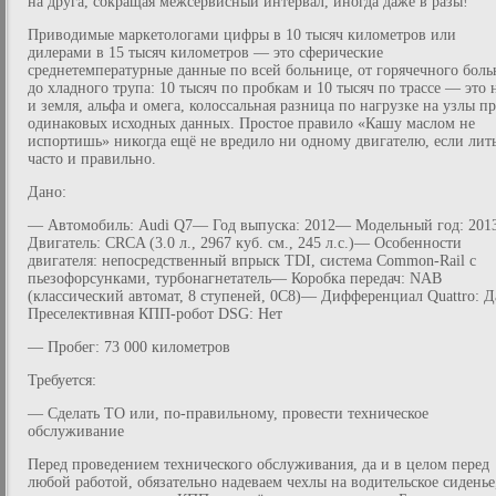
на друга, сокращая межсервисный интервал, иногда даже в разы!
Приводимые маркетологами цифры в 10 тысяч километров или
дилерами в 15 тысяч километров — это сферические
среднетемпературные данные по всей больнице, от горячечного боль
до хладного трупа: 10 тысяч по пробкам и 10 тысяч по трассе — это 
и земля, альфа и омега, колоссальная разница по нагрузке на узлы п
одинаковых исходных данных. Простое правило «Кашу маслом не
испортишь» никогда ещё не вредило ни одному двигателю, если лит
часто и правильно.
Дано:
— Автомобиль: Audi Q7— Год выпуска: 2012— Модельный год: 20
Двигатель: CRCA (3.0 л., 2967 куб. см., 245 л.с.)— Особенности
двигателя: непосредственный впрыск TDI, система Common-Rail с
пьезофорсунками, турбонагнетатель— Коробка передач: NAB
(классический автомат, 8 ступеней, 0C8)— Дифференциал Quattro: 
Преселективная КПП-робот DSG: Нет
— Пробег: 73 000 километров
Требуется:
— Сделать ТО или, по-правильному, провести техническое
обслуживание
Перед проведением технического обслуживания, да и в целом перед
любой работой, обязательно надеваем чехлы на водительское сиденье