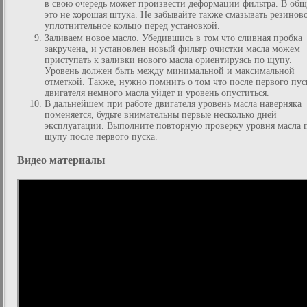
в свою очередь может произвести деформации фильтра. В об
это не хорошая штука. Не забывайте также смазывать резинов
уплотнительное кольцо перед установкой.
Заливаем новое масло. Убедившись в том что сливная пробка
закручена, и установлен новый фильтр очистки масла можем
приступать к заливки нового масла ориентируясь по щупу.
Уровень должен быть между минимальной и максимальной
отметкой. Также, нужно помнить о том что после первого пус
двигателя немного масла уйдет и уровень опуститься.
В дальнейшем при работе двигателя уровень масла наверняка
поменяется, будьте внимательны первые несколько дней
эксплуатации. Выполните повторную проверку уровня масла 
щупу после первого пуска.
Видео материалы