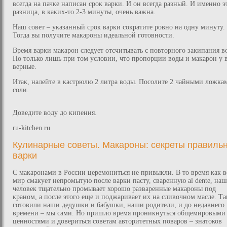
всегда на пачке написан срок варки. И он всегда разный. И именно э
разница, в каких-то 2-3 минуты, очень важна.
Наш совет – указанный срок варки сократите ровно на одну минуту.
Тогда вы получите макароны идеальной готовности.
Время варки макарон следует отсчитывать с повторного закипания в
Но только лишь при том условии, что пропорции воды и макарон у 
верные.
Итак, налейте в кастрюлю 2 литра воды. Посолите 2 чайными ложка
соли.
Доведите воду до кипения.
ru-kitchen.ru
Кулинарные советы. Макароны: секреты правиль
варки
С макаронами в России церемониться не привыкли. В то время как в
мир смакует непромытую после варки пасту, сваренную al dente, наш
человек тщательно промывает хорошо разваренные макароны под
краном, а после этого еще и поджаривает их на сливочном масле. Та
готовили наши дедушки и бабушки, наши родители, и до недавнего
времени – мы сами. Но пришло время проникнуться общемировыми
ценностями и довериться советам авторитетных поваров – знатоков