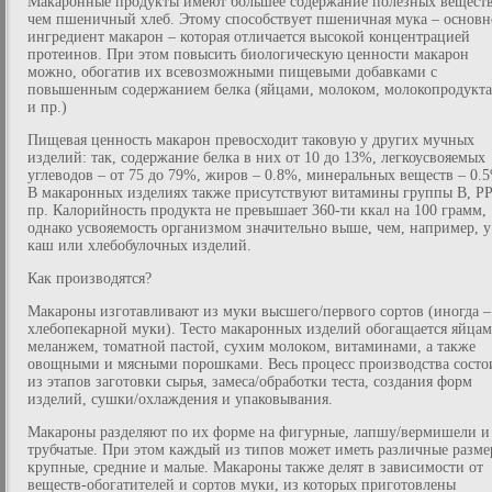
Макаронные продукты имеют большее содержание полезных веществ
чем пшеничный хлеб. Этому способствует пшеничная мука – основ
ингредиент макарон – которая отличается высокой концентрацией
протеинов. При этом повысить биологическую ценности макарон
можно, обогатив их всевозможными пищевыми добавками с
повышенным содержанием белка (яйцами, молоком, молокопродукт
и пр.)
Пищевая ценность макарон превосходит таковую у других мучных
изделий: так, содержание белка в них от 10 до 13%, легкоусвояемых
углеводов – от 75 до 79%, жиров – 0.8%, минеральных веществ – 0.
В макаронных изделиях также присутствуют витамины группы В, РР
пр. Калорийность продукта не превышает 360-ти ккал на 100 грамм,
однако усвояемость организмом значительно выше, чем, например, у
каш или хлебобулочных изделий.
Как производятся?
Макароны изготавливают из муки высшего/первого сортов (иногда –
хлебопекарной муки). Тесто макаронных изделий обогащается яйцам
меланжем, томатной пастой, сухим молоком, витаминами, а также
овощными и мясными порошками. Весь процесс производства состо
из этапов заготовки сырья, замеса/обработки теста, создания форм
изделий, сушки/охлаждения и упаковывания.
Макароны разделяют по их форме на фигурные, лапшу/вермишели и
трубчатые. При этом каждый из типов может иметь различные разме
крупные, средние и малые. Макароны также делят в зависимости от
веществ-обогатителей и сортов муки, из которых приготовлены