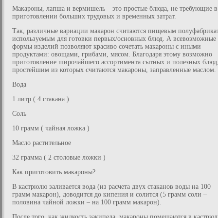
Макароны, лапша и вермишель – это простые блюда, не требующие в
приготовлении больших трудовых и временных затрат.
Так, различные вариации макарон считаются пищевым полуфабрика
используемым для готовки первых/основных блюд. А всевозможные
формы изделий позволяют красиво сочетать макароны с иными
продуктами: овощами, грибами, мясом. Благодаря этому возможно
приготовление широчайшего ассортимента сытных и полезных блюд
простейшим из которых считаются макароны, заправленные маслом.
Вода
1 литр ( 4 стакана )
Соль
10 грамм ( чайная ложка )
Масло растительное
32 грамма ( 2 столовые ложки )
Как приготовить макароны?
В кастрюлю заливается вода (из расчета двух стаканов воды на 100
грамм макарон), доводится до кипения и солится (5 грамм соли –
половина чайной ложки – на 100 грамм макарон).
После того, как жидкость закипела, макароны помещаются в кастрюл