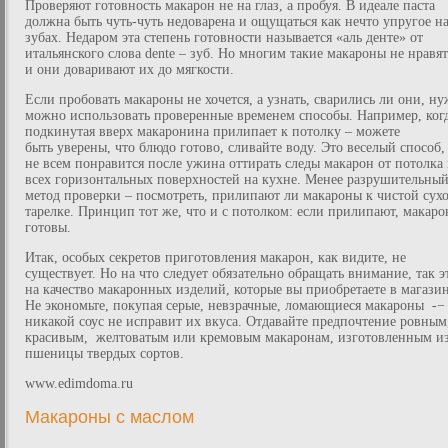
Проверяют готовность макарон не на глаз, а пробуя. В идеале паста
должна быть чуть-чуть недоварена и ощущаться как нечто упругое н
зубах. Недаром эта степень готовности называется «аль денте» от
итальянского слова dente – зуб. Но многим такие макароны не нравят
и они доваривают их до мягкости.
Если пробовать макароны не хочется, а узнать, сварились ли они, ну
можно использовать проверенные временем способы. Например, ког
подкинутая вверх макаронина прилипает к потолку – можете
быть уверены, что блюдо готово, сливайте воду. Это веселый способ,
не всем понравится после ужина оттирать следы макарон от потолка
всех горизонтальных поверхностей на кухне. Менее разрушительны
метод проверки – посмотреть, прилипают ли макароны к чистой сух
тарелке. Принцип тот же, что и с потолком: если прилипают, макар
готовы.
Итак, особых секретов приготовления макарон, как видите, не
существует. Но на что следует обязательно обращать внимание, так э
на качество макаронных изделий, которые вы приобретаете в магазин
Не экономьте, покупая серые, невзрачные, ломающиеся макароны -−
никакой соус не исправит их вкуса. Отдавайте предпочтение ровным
красивым, желтоватым или кремовым макаронам, изготовленным и
пшеницы твердых сортов.
www.edimdoma.ru
Макароны с маслом