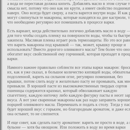
а вода не переставая должна кипеть. Добавлять масло в этом случае 
смысла нет, потому что оно как ни крути, а имеет свойство поднима
наверх. Оно всегда будет сверху, а паста варится внутри воды. И как 
могут слипнуться те макароны, которые находятся на дне кастрюли, т
что необходимо регулярно все помешивать в процессе варки.
Есть вариант, когда действительно логично добавлять масло в воду 
для того чтобы создать пленку на поверхности воды, чтобы та быстре
закипела. Масляная пленка играет роль термозащиты. Но это все рав
что варить макароны под крышкой — так, может, крышку проще и
использовать? Вместо дорогого оливкового масла? Тем более что оно
обогатит вкус свойственной ему горчинкой, которая пропадет в проц
варки.
Намного важнее правильно соблюсти все этапы варки макарон: брос
их, как я уже сказал, в большое количество кипящей воды, обязатель
подсоленной, варить на сильном огне, регулярно помешивая, без
крышки, потом слить воду и желательно пасту не промывать, как мн
привыкли. В хорошей пасте из высококачественных твердых сортов
пшеницы содержится крахмал, который обволакивает каждую
спагеттину, каждую ниточку либо каждую фигурку пасты и несет за
вкуса. А вот уже сваренные макароны как раз надо заправить хорош
порцией оливкового масла. Перемешать и подать к столу. Тогда у па
будет хороший вкус с горьким, но благородным ароматом, и даже ес
она остынет, то не слипнется.
И еще совет, как сделать пасту ароматнее: варить не просто в воде, а 
бульоне — хотя бы овощном. Или положить в воду во время варки