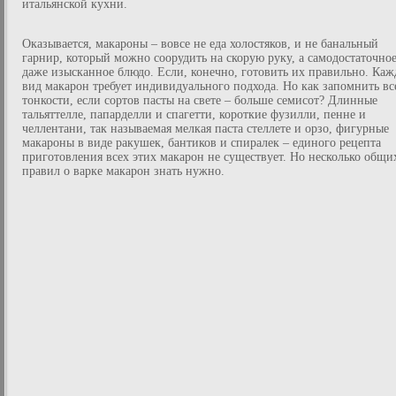
итальянской кухни.
Оказывается, макароны – вовсе не еда холостяков, и не банальный
гарнир, который можно соорудить на скорую руку, а самодостаточное
даже изысканное блюдо. Если, конечно, готовить их правильно. Ка
вид макарон требует индивидуального подхода. Но как запомнить вс
тонкости, если сортов пасты на свете – больше семисот? Длинные
тальяттелле, папарделли и спагетти, короткие фузилли, пенне и
челлентани, так называемая мелкая паста стеллете и орзо, фигурные
макароны в виде ракушек, бантиков и спиралек – единого рецепта
приготовления всех этих макарон не существует. Но несколько общи
правил о варке макарон знать нужно.