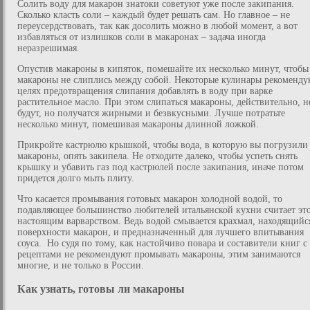
Солить воду для макарон знатоки советуют уже после закипания.
Сколько класть соли – каждый будет решать сам. Но главное – не
переусердствовать, так как досолить можно в любой момент, а вот
избавляться от излишков соли в макаронах – задача иногда
неразрешимая.
Опустив макароны в кипяток, помешайте их несколько минут, чтобы
макароны не слиплись между собой. Некоторые кулинары рекоменду
целях предотвращения слипания добавлять в воду при варке
растительное масло. При этом слипаться макароны, действительно, н
будут, но получатся жирными и безвкусными. Лучше потратьте
несколько минут, помешивая макароны длинной ложкой.
Прикройте кастрюлю крышкой, чтобы вода, в которую вы погрузили
макароны, опять закипела. Не отходите далеко, чтобы успеть снять
крышку и убавить газ под кастрюлей после закипания, иначе потом
придется долго мыть плиту.
Что касается промывания готовых макарон холодной водой, то
подавляющее большинство любителей итальянской кухни считает эт
настоящим варварством. Ведь водой смывается крахмал, находящийс
поверхности макарон, и предназначенный для лучшего впитывания
соуса. Но судя по тому, как настойчиво повара и составители книг с
рецептами не рекомендуют промывать макароны, этим занимаются
многие, и не только в России.
Как узнать, готовы ли макароны