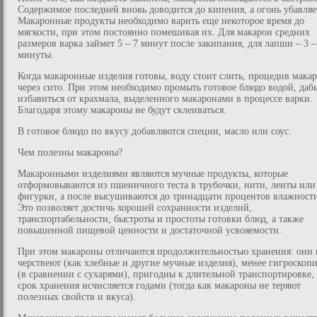
Содержимое последней вновь доводится до кипения, а огонь убавляе
Макаронные продукты необходимо варить еще некоторое время до
мягкости, при этом постоянно помешивая их. Для макарон средних
размеров варка займет 5 – 7 минут после закипания, для лапши – 3 –
минуты.
Когда макаронные изделия готовы, воду стоит слить, процедив мака
через сито. При этом необходимо промыть готовое блюдо водой, даб
избавиться от крахмала, выделенного макаронами в процессе варки.
Благодаря этому макароны не будут склеиваться.
В готовое блюдо по вкусу добавляются специи, масло или соус.
Чем полезны макароны?
Макаронными изделиями являются мучные продукты, которые
отформовываются из пшеничного теста в трубочки, нити, ленты или
фигурки, а после высушиваются до тринадцати процентов влажност
Это позволяет достичь хорошей сохранности изделий,
транспортабельности, быстроты и простоты готовки блюд, а также
повышенной пищевой ценности и достаточной усвояемости.
При этом макароны отличаются продолжительностью хранения: они 
черствеют (как хлебные и другие мучные изделия), менее гигроскоп
(в сравнении с сухарями), пригодны к длительной транспортировке, 
срок хранения исчисляется годами (тогда как макароны не теряют
полезных свойств и вкуса).