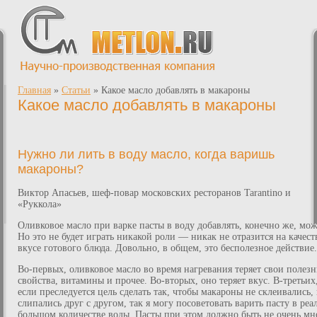
Главная
»
Статьи
»
Какое масло добавлять в макароны
Какое масло добавлять в макароны
Нужно ли лить в воду масло, когда варишь
макароны?
Виктор Апасьев, шеф-повар московских ресторанов Tarantino и
«Руккола»
Оливковое масло при варке пасты в воду добавлять, конечно же, мо
Но это не будет играть никакой роли — никак не отразится на качест
вкусе готового блюда. Довольно, в общем, это бесполезное действие.
Во-первых, оливковое масло во время нагревания теряет свои полез
свойства, витамины и прочее. Во-вторых, оно теряет вкус. В-третьих
если преследуется цель сделать так, чтобы макароны не склеивались,
слипались друг с другом, так я могу посоветовать варить пасту в реа
большом количестве воды. Пасты при этом должно быть не очень мн