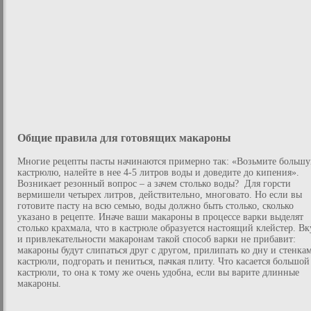
Общие правила для готовящих макароны
Многие рецепты пасты начинаются примерно так: «Возьмите больш
кастрюлю, налейте в нее 4-5 литров воды и доведите до кипения».
Возникает резонный вопрос – а зачем столько воды? Для горсти
вермишели четырех литров, действительно, многовато. Но если вы
готовите пасту на всю семью, воды должно быть столько, сколько
указано в рецепте. Иначе ваши макароны в процессе варки выделят
столько крахмала, что в кастрюле образуется настоящий клейстер. Вк
и привлекательности макаронам такой способ варки не прибавит:
макароны будут слипаться друг с другом, прилипать ко дну и стенка
кастрюли, подгорать и пениться, пачкая плиту. Что касается большой
кастрюли, то она к тому же очень удобна, если вы варите длинные
макароны.