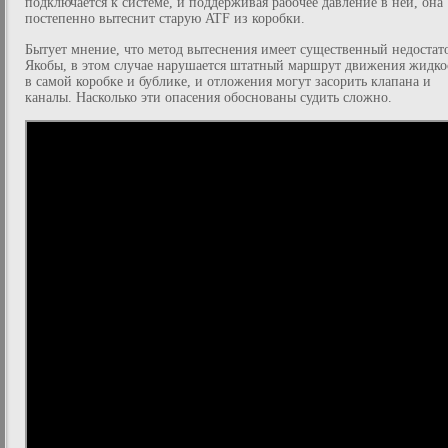
подключается к системе, и поддерживая рабочее давление в ней, она
постепенно вытеснит старую ATF из коробки.
Бытует мнение, что метод вытеснения имеет существенный недостат
Якобы, в этом случае нарушается штатный маршрут движения жидко
в самой коробке и бублике, и отложения могут засорить клапана и
каналы. Насколько эти опасения обоснованы судить сложно.