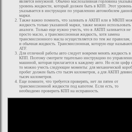
является ненужной. Обычно маслозаливная горловина указыва
уровень жидкости, который должен быть в КПП. Этот уровень
указывается в инструкции по управлению автомобилем данно
марки.
Также важно помнить, что заливать в АКПП или в МКПП мо
жидкость только указанной марки, также можно использовать
аналоги. Только еще нужно учесть, что в АКПП заливается не
просто масло, а трансмиссионная жидкость, хотя замена
трансмиссионного масла осуществляется по тем же правилам, 
и обычная жидкость. Трансмиссионная, которую еще называю
ATF.
Для отличной работы авто следует вовремя менять жидкость в
КПП. Поэтому смотрите тщательно инструкцию по управлен
машиной, которая прилагается к каждому авто. Но если цифр 
то можно учесть следующие моменты: для механической коро
пробег должен быть сто тысяч километров, а для АКПП девян
тысяч километров.
Еще помните, что требуется проверять, нет ли пятен от
трансмиссионной жидкости под капотом. Если есть, то
необходимо проверить КПП на исправность.