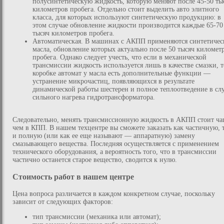
полусинтетическую жидкость, которую меняют после 45-50 ты
километров пробега. Отдельно стоит выделить авто элитного
класса, для которых используют синтетическую продукцию: в
этом случае обновление жидкости производится каждые 65-70
тысяч километров пробега.
Автоматическая. В машинах с АКПП применяются синтетичес
масла, обновление которых актуально после 50 тысяч километ
пробега. Однако следует учесть, что если в механической
трансмиссии жидкость используется лишь в качестве смазки, т
коробке автомат у масла есть дополнительные функции —
устранение микрочастиц, появляющихся в результате
динамической работы шестерен и полное теплоотведение в сл
сильного нагрева гидротрансформатора.
Следовательно, менять трансмиссионную жидкость в АКПП стоит ча
чем в КПП. В нашем техцентре вы сможете заказать как частичную, 
и полную (или как ее еще называют — аппаратную) замену
смазывающего вещества. Последняя осуществляется с применением
технического оборудования, а вероятность того, что в трансмиссии
частично останется старое вещество, сводится к нулю.
Стоимость работ в нашем центре
Цена вопроса различается в каждом конкретном случае, поскольку
зависит от следующих факторов:
тип трансмиссии (механика или автомат);