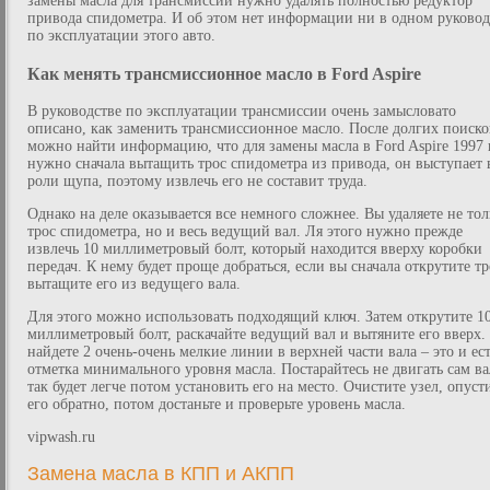
замены масла для трансмиссии нужно удалять полностью редуктор
привода спидометра. И об этом нет информации ни в одном руковод
по эксплуатации этого авто.
Как менять трансмиссионное масло в Ford Aspire
В руководстве по эксплуатации трансмиссии очень замысловато
описано, как заменить трансмиссионное масло. После долгих поиско
можно найти информацию, что для замены масла в Ford Aspire 1997 
нужно сначала вытащить трос спидометра из привода, он выступает 
роли щупа, поэтому извлечь его не составит труда.
Однако на деле оказывается все немного сложнее. Вы удаляете не тол
трос спидометра, но и весь ведущий вал. Ля этого нужно прежде
извлечь 10 миллиметровый болт, который находится вверху коробки
передач. К нему будет проще добраться, если вы сначала открутите тр
вытащите его из ведущего вала.
Для этого можно использовать подходящий ключ. Затем открутите 1
миллиметровый болт, раскачайте ведущий вал и вытяните его вверх.
найдете 2 очень-очень мелкие линии в верхней части вала – это и ес
отметка минимального уровня масла. Постарайтесь не двигать сам ва
так будет легче потом установить его на место. Очистите узел, опуст
его обратно, потом достаньте и проверьте уровень масла.
vipwash.ru
Замена масла в КПП и АКПП