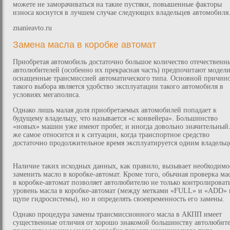
можете не заморачиваться на такие пустяки, повышенные факторы
износа коснутся в лучшем случае следующих владельцев автомобиля
znanieavto.ru
Замена масла в коробке автомат
Приобретая автомобиль достаточно большое количество отечественн
автолюбителей (особенно их прекрасная часть) предпочитают модели
оснащенные трансмиссией автоматического типа. Основной причин
такого выбора является удобство эксплуатации такого автомобиля в
условиях мегаполиса.
Однако лишь малая доля приобретаемых автомобилей попадает к
будущему владельцу, что называется «с конвейера». Большинство
«новых» машин уже имеют пробег, и иногда довольно значительный.
же самое относится и к ситуации, когда транспортное средство
достаточно продолжительное время эксплуатируется одним владельц
Наличие таких исходных данных, как правило, вызывает необходимо
заменить масло в коробке-автомат. Кроме того, обычная проверка ма
в коробке-автомат позволяет автолюбителю не только контролироват
уровень масла в коробке-автомат (между метками «FULL» и «ADD» 
щупе гидросистемы), но и определять своевременность его замены.
Однако процедура замены трансмиссионного масла в АКПП имеет
существенные отличия от хорошо знакомой большинству автолюбит