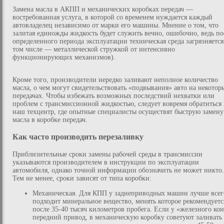
Замена масла в АКПП и механических коробках передач —
востребованная услуга, в которой со временем нуждается каждый
автовладелец независимо от марки его машины. Мнение о том, что
залитая единожды жидкость будет служить вечно, ошибочно, ведь по
определенного периода эксплуатации техническая среда загрязняется
том числе — металлической стружкой от интенсивно
функционирующих механизмов).
Кроме того, производители нередко заливают неполное количество
масла, о чем могут свидетельствовать «подвывания» авто на некотор
передачах. Чтобы избежать возможных последствий нехватки или
проблем с трансмиссионной жидкостью, следует вовремя обратиться 
наш техцентр, где опытные специалисты осуществят быструю замену
масла в коробке передач.
Как часто производить перезаливку
Приблизительные сроки замены рабочей среды в трансмиссии
указываются производителем в инструкции по эксплуатации
автомобиля, однако точной информации обозначить не может никто.
Тем не менее, сроки зависят от типа коробки:
Механическая. Для КПП у заднеприводных машин лучше всег
подходит минеральное вещество, менять которое рекомендуетс
после 35-40 тысяч километров пробега. Если у «железного ко
передний привод, в механическую коробку советуют заливать