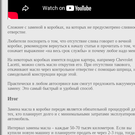
Сложнее с заменой в коробках, на которых не предусмотрено сливно
отверстие.
Любители поспорить о том, что отсутствие слива говорит о вечной
коробке, рекомендуем вернуться к началу статьи и прочитать о том, ч
означает выражение «на весь срок службы» и почему любое надо мен
На некоторых коробках имеется поддон картера, например Chevrolet
Lacetti, можно слить масло открутив его. При отсутствии такового,
откачивают масло через контрольное отверстие с помощью шприца, 
самодельной конструкции вроде этой.
Практически в любом автосервисе вам смогут предложить вакуумну
замену. Это самый быстрый и удобный способ.
Итог
Замена масла в коробке передач является обязательной процедурой д
тех, кто планирует долго и с минимальными затратами эксплуатиров
автомобиль.
Интервал замены масла – каждые 50-70 тысяч километров. Если вы
купили новую машину и планируете продать ее через 2-3 года, тогда