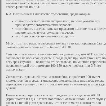
текучей своего собрата для механики, не случайно оно не участвует 
классификации по SAE.
К ATF применяется множество требований, среди которых:
совместимость со всеми материалами, используемыми при
производстве автоматических коробок;
способность выдерживать как предельно высокие, так и преде
низкие температуры, сохраняя текучесть;
устойчивость к вспениванию и коррозии.
Миф о том, что масло в автоматах менять не нужно зародился благод
самим производителям автомобилей с АКПП.
Они так и указывают в технической документации, что ATF в короб
заливается на весь срок службы. Правда редко при этом уточняют, чт
весь срок службы — величина относительная, по мнению европейск
производителей это примерно 100-150 тысяч пробега, или 3-5 лет
эксплуатации.
Согласитесь, для нашей страны автомобиль с пробегом 100 тысяч
километров юн и свеж, а множество подержанных иномарок только
пересекают границу с такими показателями на одометре и ездят куда
дольше.
Потом кому-то пришло в голову продукты износа деталей АКПП
(фрикционов и т.д.), назвать полезными отложениями. И вот люди 
готовы с пеной у рта доказывать, что замена масла в автомате зло.