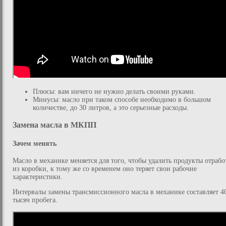
Плюсы: вам ничего не нужно делать своими руками.
Минусы: масло при таком способе необходимо в большом
количестве, до 30 литров, а это серьезные расходы.
Замена масла в МКПП
Зачем менять
Масло в механике меняется для того, чтобы удалить продукты отрабо
из коробки, к тому же со временем оно теряет свои рабочие
характеристики.
Интервалы замены трансмиссионного масла в механике составляет 4
тысяч пробега.