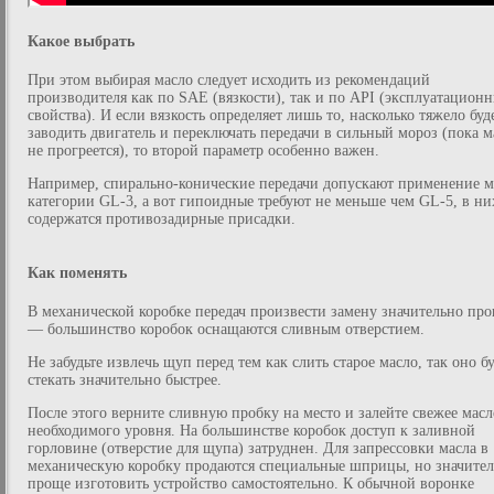
Какое выбрать
При этом выбирая масло следует исходить из рекомендаций
производителя как по SAE (вязкости), так и по API (эксплуатацион
свойства). И если вязкость определяет лишь то, насколько тяжело буд
заводить двигатель и переключать передачи в сильный мороз (пока м
не прогреется), то второй параметр особенно важен.
Например, спирально-конические передачи допускают применение м
категории GL-3, а вот гипоидные требуют не меньше чем GL-5, в ни
содержатся противозадирные присадки.
Как поменять
В механической коробке передач произвести замену значительно пр
— большинство коробок оснащаются сливным отверстием.
Не забудьте извлечь щуп перед тем как слить старое масло, так оно б
стекать значительно быстрее.
После этого верните сливную пробку на место и залейте свежее масл
необходимого уровня. На большинстве коробок доступ к заливной
горловине (отверстие для щупа) затруднен. Для запрессовки масла в
механическую коробку продаются специальные шприцы, но значите
проще изготовить устройство самостоятельно. К обычной воронке