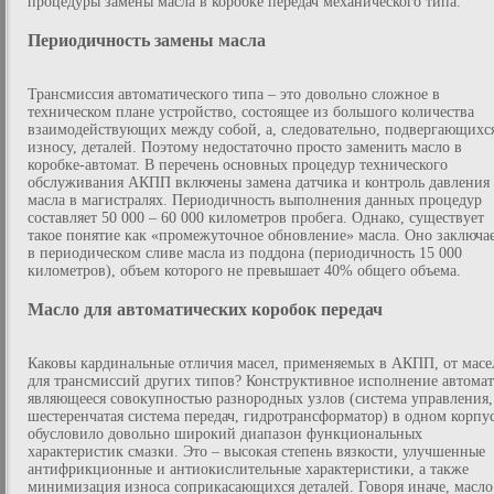
процедуры замены масла в коробке передач механического типа.
Периодичность замены масла
Трансмиссия автоматического типа – это довольно сложное в
техническом плане устройство, состоящее из большого количества
взаимодействующих между собой, а, следовательно, подвергающихс
износу, деталей. Поэтому недостаточно просто заменить масло в
коробке-автомат. В перечень основных процедур технического
обслуживания АКПП включены замена датчика и контроль давления
масла в магистралях. Периодичность выполнения данных процедур
составляет 50 000 – 60 000 километров пробега. Однако, существует
такое понятие как «промежуточное обновление» масла. Оно заключа
в периодическом сливе масла из поддона (периодичность 15 000
километров), объем которого не превышает 40% общего объема.
Масло для автоматических коробок передач
Каковы кардинальные отличия масел, применяемых в АКПП, от масе
для трансмиссий других типов? Конструктивное исполнение автомат
являющееся совокупностью разнородных узлов (система управления,
шестеренчатая система передач, гидротрансформатор) в одном корпус
обусловило довольно широкий диапазон функциональных
характеристик смазки. Это – высокая степень вязкости, улучшенные
антифрикционные и антиокислительные характеристики, а также
минимизация износа соприкасающихся деталей. Говоря иначе, масло