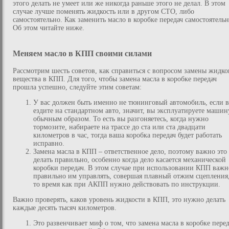
этого делать не умеет или же никогда раньше этого не делал. В этом
случае лучше поменять жидкость или в другом СТО, либо
самостоятельно. Как заменить масло в коробке передач самостоятель
Об этом читайте ниже.
Меняем масло в КПП своими силами
Рассмотрим шесть советов, как справиться с вопросом замены жидко
вещества в КПП. Для того, чтобы замена масла в коробке передач
прошла успешно, следуйте этим советам:
У вас должен быть именно не тюнинговый автомобиль, если 
ездите на стандартном авто, значит, вы эксплуатируете машин
обычным образом. То есть вы разгоняетесь, когда нужно
тормозите, набираете на трассе до ста или ста двадцати
километров в час, тогда ваша коробка передач будет работать
исправно.
Замена масла в КПП – ответственное дело, поэтому важно это
делать правильно, особенно когда дело касается механической
коробки передач. В этом случае при использовании КПП важн
правильно им управлять, совершая плавный отжим сцепления,
то время как при АКПП нужно действовать по инструкции.
Важно проверять, каков уровень жидкости в КПП, это нужно делать
каждые десять тысяч километров.
Это развенчивает миф о том, что замена масла в коробке пере