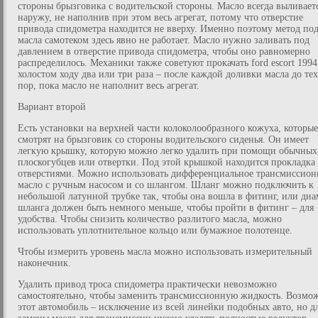
стороны брызговика с водительской стороны. Масло всегда выливает
наружу, не наполнив при этом весь агрегат, потому что отверстие
привода спидометра находится не вверху. Именно поэтому метод по
масла самотеком здесь явно не работает. Масло нужно заливать под
давлением в отверстие привода спидометра, чтобы оно равномерно
распределилось. Механики также советуют прокачать ford escort 1994
холостом ходу два или три раза – после каждой доливки масла до тех
пор, пока масло не наполнит весь агрегат.
Вариант второй
Есть установки на верхней части колоколообразного кожуха, которые
смотрят на брызговик со стороны водительского сиденья. Он имеет
легкую крышку, которую можно легко удалить при помощи обычных
плоскогубцев или отвертки. Под этой крышкой находится прокладка 
отверстиями. Можно использовать дифференциальное трансмиссион
масло с ручным насосом и со шлангом. Шланг можно подключить к
небольшой латунной трубке так, чтобы она вошла в фитинг, или диа
шланга должен быть немного меньше, чтобы пройти в фитинг – для
удобства. Чтобы снизить количество разлитого масла, можно
использовать уплотнительное кольцо или бумажное полотенце.
Чтобы измерить уровень масла можно использовать измерительный
наконечник.
Удалить привод троса спидометра практически невозможно
самостоятельно, чтобы заменить трансмиссионную жидкость. Возмо
этот автомобиль – исключение из всей линейки подобных авто, но д