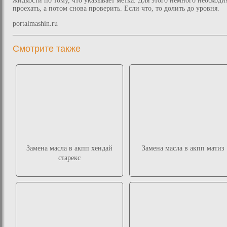
жидкости по тому, что указывает метка. Для этого немного необходи
проехать, а потом снова проверить. Если что, то долить до уровня.
portalmashin.ru
Смотрите также
Замена масла в акпп хендай
Замена масла в акпп матиз
старекс