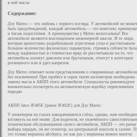
в ней масла
Содержание:
Дэу Матиз — это любовь с первого взгляда. У автомобилей не може
быть предубеждений, каждый автомобиль — это комплекс преимуще
и багаж недостатков. А преимущества у Матиз колоссальны! Все
автомобили являются воплощением инженерной мысли. И те люди,
которые кропотливо разрабатывали агрегатные узлы и рассчитывали
большое количество физических параметров, стремясь соблюсти бала
между надёжностью и стоимостью вряд ли рассчитывали на то, что
автомобиль назовут дамским или брутальным, отнесут к категории
роскошного или в удел капризов.
Дэу Матиз отвечает всем представлениям о современных автомобиля
без исключения! При пробеге в сорок тысяч километров необходима
замена масла в АКПП этого автомобиля. Специалисты рекомендуют
внимательно посмотреть на автоматическую коробку переключения
передач.
АКПП Jatco JF405E (ранее JF402E) для Дэу Матиз
У инженеров на глазах наворачиваются слёзы, однако, нам необходи
взглянуть на неё иначе. Для водителя, не увлечённого самостоятель
техническим обслуживанием своего автомобиля, АКПП — это рычаг
выбора передач, он же селектор, на центральной консоли в салоне. П
это только вершина айсберга, но как раз с вершины можно многое