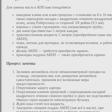
Для замены масла в КПП вам понадобятся:
накидные ключи или ключ-трещотка с головками на 8 и 10 мм,
также переходник-насадка с квадратным сечением (квадратны
шлиц, шлиц Робертсона) со стороной 3/8 дюйма (9,5 мм);
воронка с узким горлышком, под направляющую трубку;
две канистры ёмкостью 5 литров каждая;
трансмиссионная жидкость 5 литров (приобретённое нами мас
АКПП);
ткань, ветошь для протирки, не оставляющая волокон, и рабоч
одежда;
фильтр АКПП — требуется приобрести заранее;
прокладка поддона АКПП — также приобретается заранее.
Процесс замены
Загоняем автомобиль после пятикилометровой поездки на
эстакаду, смотровую яму или домкратим автомобиль
самостоятельно, применяя все возможные меры
предосторожности.
Откручиваем защиту картера.
Откручиваем ключом-трещоткой с переходником-насадкой
квадратного сечения сливную пробку и сразу же подставляем 
тёмную струю жидкости пятилитровую бутылку.
Ждём пока стечёт вся жидкость.
Аккуратно снимаем поддон АКПП (там всё в масле), при
выкручивании болтов стараясь выбирать диаметрально