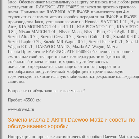
Jatco. Обеспечивает максимальную защиту от износа при любом реж
эксплуатации. RAVENOL ATF JF405E является жидкостью красного
цвета. Применение: RAVENOL ATF JF405E применяется для 4-х
ступенчатых автоматических коробок передач типа JF402E и JF405E
производства Jatco, устанавливаемые на Hyundai SANTRO 1.1L, Hyu
Atoz, KIA MORNING 1.0L und 1.1L, KIA PICANTO 1.0L, KIA VISTO
0.8L, Nissan MARCH 1.0L, Nissan Moco, Nissan Pino, Opel Agila 1.0L,
Suzuki Alto 0.7L, Suzuki Cervo 0.7L, Suzuki Cultus 1.3L, Suzuki Kei 0.
Suzuki Lapin 0.7L, Suzuki MR Wagon 0.7L, Suzuki Palette 0.7L, Suzuki
Wagon R 0.7L, DAEWOO MATIZ, Mazda AZ-Wagon, Mazda
Laputa.Применение RAVENOL ATF JF405E обеспечивает:хорошие
смазочные свойства при низких температурах зимой;высокий,
стабильный индекс вязкости;хорошая устойчивость к
окислению;продолжительная защита от износа, коррозии и
пенообразованию;устойчивый коэффициент трения;высокую
термическую и окислительную стабильность;прекрасные охлаждающ
свойства.
Вопрос кто нибудь заливал такое масло ?
Пробег: 45500 км
www.drive2.ru
Замена масла в АКПП Daewoo Matiz и советы по
обслуживанию коробки
Инструкция по проверке автоматической коробки Daewoo Matiz и за