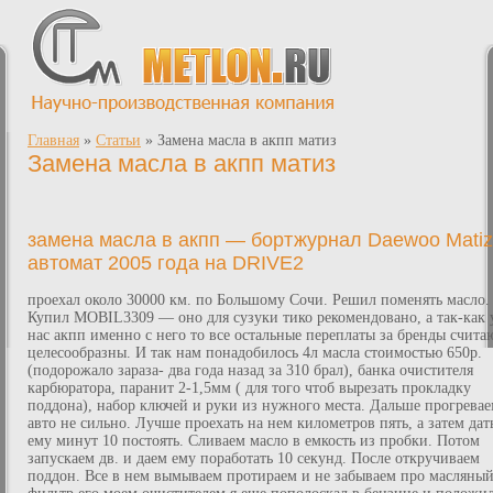
Главная
»
Статьи
»
Замена масла в акпп матиз
Замена масла в акпп матиз
замена масла в акпп — бортжурнал Daewoo Matiz
автомат 2005 года на DRIVE2
проехал около 30000 км. по Большому Сочи. Решил поменять масло.
Купил MOBIL3309 — оно для сузуки тико рекомендовано, а так-как 
нас акпп именно с него то все остальные переплаты за бренды счита
целесообразны. И так нам понадобилось 4л масла стоимостью 650р.
(подорожало зараза- два года назад за 310 брал), банка очистителя
карбюратора, паранит 2-1,5мм ( для того чтоб вырезать прокладку
поддона), набор ключей и руки из нужного места. Дальше прогрева
авто не сильно. Лучше проехать на нем километров пять, а затем дат
ему минут 10 постоять. Сливаем масло в емкость из пробки. Потом
запускаем дв. и даем ему поработать 10 секунд. После откручиваем
поддон. Все в нем вымываем протираем и не забываем про масляны