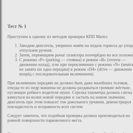
Тест № 1
Приступим к одному из методов проверки КПП Матиз:
Заводим двигатель, уверенно жмём на педаль тормоза до упор
отпускаем ручник.
Затем, перемещаем рычаг селектора поочерёдно во все положе
С режима «P» (parking — стоянка) в режим «R» (reverse —
движение назад), или при переключении с режима «N» (neutr
не занята ни одна передача) в режим «D4» (drive — движение
вперёд с последовательным включением).
При включении передачи не должно быть даже малейших толчков,
откуда-то из недр машины не должны раздаваться громкие жёсткие,
пугающие робкого водителя звуки. Стрелка тахометра должна слегка
качнуться на волне новой передачи и застыть на новом значении,
двигатель при этом повысит тон довольного урчания, демонстрируя
покладистость и исправность всех систем.
Следует заметить, что подобная проверка должна производиться на
ровной поверхности парковочного места.