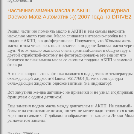
legkoe-delo.ru
Частичная замена масла в АКПП — бортжурнал
Daewoo Matiz Autоматик :-)) 2007 года на DRIVE2
Решил частично поменять масло в АКПП и тем самым выяснить
насколько масло грязное. Масло сливается интересно-пробка не в
поддоне АКПП, а в дифференциале. Получается, что бОльшая часть
масла, в том числе весь шлак остается в поддоне.Заливал масло через
щуп. Что ж -масло оказалось очень грязным(сливал в общую тару с
другой отработкой-поэтому не фотографировал)-а это значит что
близится полная замена масла со снятием поддона АКПП и заменой
фильтра.
А теперь вопрос: что за фишка находится над датчиком температуры
охлаждающей жидкости?Нашел: 96177604 Датчик температуры
охлаждающей жидкости одноконтактный (на индикатор).
Вот замутили же-два датчика-с не привычки и не узнал его)(привык
французам с одним датчиком)
Еще заметил подтек масла между двигателем и АКПП. Не сильный-
больше на отпотевание похож, но тем не менее надо готовиться к за
коренного сальника.И добавил изображение из каталога Ликви Молл
регламентом замены.