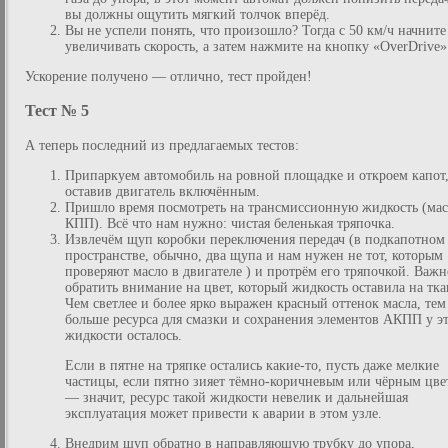
вы должны ощутить мягкий толчок вперёд.
Вы не успели понять, что произошло? Тогда с 50 км/ч начните
увеличивать скорость, а затем нажмите на кнопку «OverDrive»
Ускорение получено — отлично, тест пройден!
Тест № 5
А теперь последний из предлагаемых тестов:
Припаркуем автомобиль на ровной площадке и откроем капот
оставив двигатель включённым.
Пришло время посмотреть на трансмиссионную жидкость (ма
КПП). Всё что нам нужно: чистая беленькая тряпочка.
Извлечём щуп коробки переключения передач (в подкапотном
пространстве, обычно, два щупа и нам нужен не тот, которым
проверяют масло в двигателе ) и протрём его тряпочкой. Важн
обратить внимание на цвет, который жидкость оставила на тка
Чем светлее и более ярко выражен красный оттенок масла, тем
больше ресурса для смазки и сохранения элементов АКПП у э
жидкости осталось.
Если в пятне на тряпке остались какие-то, пусть даже мелкие
частицы, если пятно зияет тёмно-коричневым или чёрным цве
— значит, ресурс такой жидкости невелик и дальнейшая
эксплуатация может привести к аварии в этом узле.
Внедрим щуп обратно в направляющую трубку до упора,