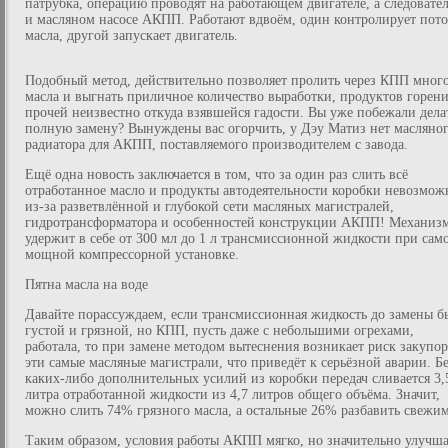
патрубка, операцию проводят на работающем двигателе, а следовате
и масляном насосе АКПП. Работают вдвоём, один контролирует пот
масла, другой запускает двигатель.
Подобный метод, действительно позволяет пролить через КПП мног
масла и выгнать приличное количество выработки, продуктов горени
прочей неизвестно откуда взявшейся гадости. Вы уже побежали дела
полную замену? Вынуждены вас огорчить, у Дэу Матиз нет масляно
радиатора для АКПП, поставляемого производителем с завода.
Ещё одна новость заключается в том, что за один раз слить всё
отработанное масло и продукты автодеятельности коробки невозмож
из-за разветвлённой и глубокой сети масляных магистралей,
гидротрансформатора и особенностей конструкции АКПП! Механиз
удержит в себе от 300 мл до 1 л трансмиссионной жидкости при сам
мощной компрессорной установке.
Пятна масла на воде
Давайте порассуждаем, если трансмиссионная жидкость до замены б
густой и грязной, но КПП, пусть даже с небольшими огрехами,
работала, то при замене методом вытеснения возникает риск закупо
эти самые масляные магистрали, что приведёт к серьёзной аварии. Б
каких-либо дополнительных усилий из коробки передач сливается 3,
литра отработанной жидкости из 4,7 литров общего объёма. Значит,
можно слить 74% грязного масла, а остальные 26% разбавить свежим
Таким образом, условия работы АКПП мягко, но значительно улучша