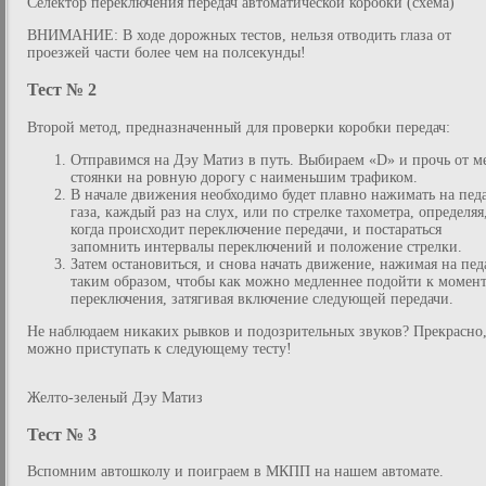
Селектор переключения передач автоматической коробки (схема)
ВНИМАНИЕ: В ходе дорожных тестов, нельзя отводить глаза от
проезжей части более чем на полсекунды!
Тест № 2
Второй метод, предназначенный для проверки коробки передач:
Отправимся на Дэу Матиз в путь. Выбираем «D» и прочь от м
стоянки на ровную дорогу с наименьшим трафиком.
В начале движения необходимо будет плавно нажимать на пед
газа, каждый раз на слух, или по стрелке тахометра, определяя
когда происходит переключение передачи, и постараться
запомнить интервалы переключений и положение стрелки.
Затем остановиться, и снова начать движение, нажимая на пед
таким образом, чтобы как можно медленнее подойти к момен
переключения, затягивая включение следующей передачи.
Не наблюдаем никаких рывков и подозрительных звуков? Прекрасно
можно приступать к следующему тесту!
Желто-зеленый Дэу Матиз
Тест № 3
Вспомним автошколу и поиграем в МКПП на нашем автомате.