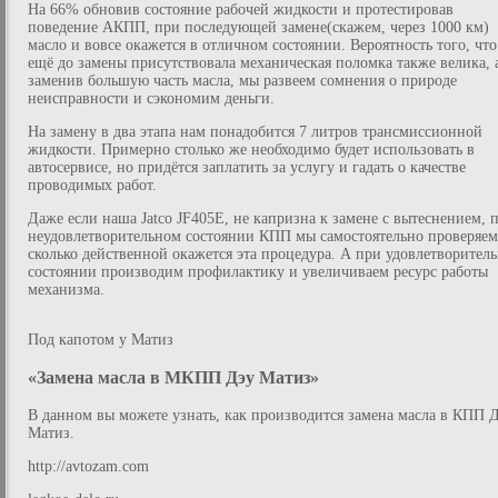
На 66% обновив состояние рабочей жидкости и протестировав
поведение АКПП, при последующей замене(скажем, через 1000 км)
масло и вовсе окажется в отличном состоянии. Вероятность того, что
ещё до замены присутствовала механическая поломка также велика, 
заменив большую часть масла, мы развеем сомнения о природе
неисправности и сэкономим деньги.
На замену в два этапа нам понадобится 7 литров трансмиссионной
жидкости. Примерно столько же необходимо будет использовать в
автосервисе, но придётся заплатить за услугу и гадать о качестве
проводимых работ.
Даже если наша Jatco JF405E, не капризна к замене с вытеснением, 
неудовлетворительном состоянии КПП мы самостоятельно проверяем
сколько действенной окажется эта процедура. А при удовлетворител
состоянии производим профилактику и увеличиваем ресурс работы
механизма.
Под капотом у Матиз
«Замена масла в МКПП Дэу Матиз»
В данном вы можете узнать, как производится замена масла в КПП 
Матиз.
http://avtozam.com