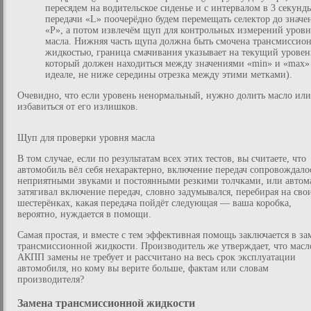
пересядем на водительское сиденье и с интервалом в 3 секунд
передачи «L» поочерёдно будем перемещать селектор до значе
«P», а потом извлечём щуп для контрольных измерений уровн
масла. Нижняя часть щупа должна быть смочена трансмиссио
жидкостью, граница смачивания указывает на текущий уровен
который должен находиться между значениями «min» и «max»
идеале, не ниже середины отрезка между этими метками).
Очевидно, что если уровень ненормальный, нужно долить масло или
избавиться от его излишков.
Щуп для проверки уровня масла
В том случае, если по результатам всех этих тестов, вы считаете, что
автомобиль вёл себя нехарактерно, включение передач сопровождало
неприятными звуками и постоянными резкими толчками, или автом
затягивал включение передач, словно задумывался, перебирая на сво
шестерёнках, какая передача пойдёт следующая — ваша коробка,
вероятно, нуждается в помощи.
Самая простая, и вместе с тем эффективная помощь заключается в за
трансмиссионной жидкости. Производитель же утверждает, что масл
АКПП замены не требует и рассчитано на весь срок эксплуатации
автомобиля, но кому вы верите больше, фактам или словам
производителя?
Замена трансмиссионной жидкости