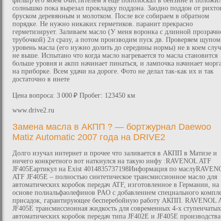
фильтр его моем очистителем я еще пополоскал в бензине и положи
солнышко пока вырезал прокладку поддона. Заодно поддон от рихто
бруском деревянным и молотком. После все собираем в обратном
порядке. Не нужно никаких герметиков. паранит прекрасно
герметизирует. Заливаем масло (У меня воронка с длинной прозрачн
трубочкой) 2л сразу, а потом производим пуск дв. Проверяем щупом
уровень масла (его нужно долить до середины нормы) не в коем случ
не выше. Испытано что когда масло нагревается то масла становится
больше уровня и акпп начинает пинаться, и лампочка начинает морг
на приборке. Всем удачи на дороге. Фото не делал так-как их и так
достаточно в инете
Цена вопроса: 3 000 ₽ Пробег: 123450 км
www.drive2.ru
Замена масла в АКПП ? — бортжурнал Daewoo
Matiz Automatic 2007 года на DRIVE2
Долго изучал интернет и прочее что заливается в АКПП в Матизе и
ничего конкретного вот наткнулся на такую инфу :RAVENOL ATF
JF405Eартикул на Exist 4014835737198Информация по маслуRAVEN
ATF JF405E – полностью синтетическое трансмиссионное масло для
автоматических коробок передач ATF, изготовленное в Германии, на
основе полиальфаолефинов PAO с добавлением специального компл
присадок, гарантирующее бесперебойную работу АКПП. RAVENOL 
JF405E трансмиссионная жидкость для современных 4-х ступенчатых
автоматических коробок передач типа JF402E и JF405E производства