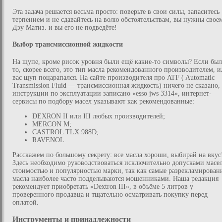
Эта задача решается весьма просто: поверьте в свои силы, запаситесь
терпением и не сдавайтесь на волю обстоятельствам, вы нужны свое
Дэу Матиз. и вы его не подведёте!
Выбор трансмиссионной жидкости
На щупе, кроме рисок уровня были ещё какие-то символы? Если был
то, скорее всего, это тип масла рекомендованного производителем, и
вас щуп поцарапался. На сайте производителя про ATF ( Automatic
Transmission Fluid — трансмиссионная жидкость) ничего не сказано,
инструкции по эксплуатации записано «esso jws 3314», интернет-
сервисы по подбору масел указывают как рекомендованные:
DEXRON II или III любых производителей;
MERCON M;
CASTROL TLX 988D;
RAVENOL.
Расскажем по большому секрету: все масла хороши, выбирай на вкус
Здесь необходимо руководствоваться исключительно допусками масел
стоимостью и популярностью марки, так как самые разрекламирован
масла наиболее часто подделываются мошенниками. Наша редакция
рекомендует приобретать «Dextron III», в объёме 5 литров у
проверенного продавца и тщательно осматривать покупку перед
оплатой.
Инструменты и принадлежности