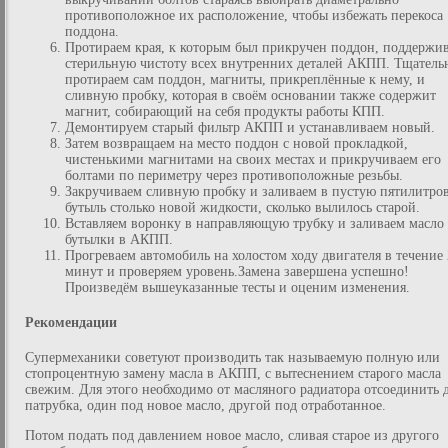
противоположное их расположение, чтобы избежать перекоса
поддона.
Протираем края, к которым был прикручен поддон, поддержи
стерильную чистоту всех внутренних деталей АКПП. Тщатель
протираем сам поддон, магниты, прикреплённые к нему, и
сливную пробку, которая в своём основании также содержит
магнит, собирающий на себя продукты работы КПП.
Демонтируем старый фильтр АКПП и устанавливаем новый.
Затем возвращаем на место поддон с новой прокладкой,
чистенькими магнитами на своих местах и прикручиваем его
болтами по периметру через противоположные резьбы.
Закручиваем сливную пробку и заливаем в пустую пятилитро
бутыль столько новой жидкости, сколько вылилось старой.
Вставляем воронку в направляющую трубку и заливаем масло
бутылки в АКПП.
Прогреваем автомобиль на холостом ходу двигателя в течение
минут и проверяем уровень.Замена завершена успешно!
Произведём вышеуказанные тесты и оценим изменения.
Рекомендации
Супермеханики советуют производить так называемую полную или
стопроцентную замену масла в АКПП, с вытеснением старого масла
свежим. Для этого необходимо от масляного радиатора отсоединить 
патрубка, один под новое масло, другой под отработанное.
Потом подать под давлением новое масло, сливая старое из другого