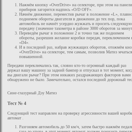
Нажмём кнопку «OverDrive» на селекторе, при этом на панел
приборов загорится надпись «O/D OFF».
Начнём движение, переместив рычаг в положение «L», плавн
поднимем обороты двигателя в движении до тех пор, пока
автомобиль не начнёт усердно жужжать и просить следующую
передачу (значение тахометра в районе 3000 оборотов за минут
Переведём рычаг в положение 2 и точно так же поднимем
обороты, разрешив желание коробки передач, переключением 
«D4».
И в последний раз, набрав жужжащих оборотов, отожмём кн
«OverDrive» на селекторе, тем самым, позволив Матиз мчаться
повышенной.
Передачи переключались так, словно кто-то огромный каждый раз
держал вашу машину за задний бампер и отпускал в тот момент, ког
вы двигали рычаг? При этом никаких раздражающих факторов вами
обнаружено не было. Замечательно, остался последний дорожный тес
Сине-глазурный Дэу Матиз
Тест № 4
Следующий тест направлен на проверку агрессивности вашей короб
автомат .
Разгоняем автомобиль до 50 км/ч, затем быстро нажмём педал
газа до упора, в этот момент автомат должен понизить передач