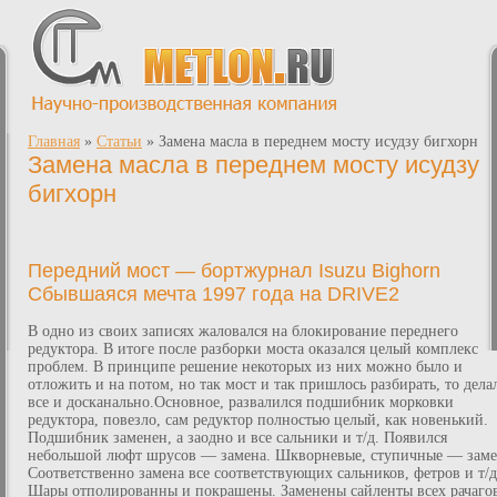
Главная
»
Статьи
»
Замена масла в переднем мосту исудзу бигхорн
Замена масла в переднем мосту исудзу
бигхорн
Передний мост — бортжурнал Isuzu Bighorn
Сбывшаяся мечта 1997 года на DRIVE2
В одно из своих записях жаловался на блокирование переднего
редуктора. В итоге после разборки моста оказался целый комплекс
проблем. В принципе решение некоторых из них можно было и
отложить и на потом, но так мост и так пришлось разбирать, то дела
все и досканально.Основное, развалился подшибник морковки
редуктора, повезло, сам редуктор полностью целый, как новенький.
Подшибник заменен, а заодно и все сальники и т/д. Появился
небольшой люфт шрусов — замена. Шкворневые, ступичные — заме
Соответственно замена все соответствующих сальников, фетров и т/д
Шары отполированны и покрашены. Заменены сайленты всех рачаго