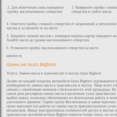
2. Для облегчения слива выверните
3. Выверните пробку сливн
пробку маслоналивного отверстия.
отверстия и слейте масло.
4. Очистите пробку сливного отверстия от загрязнений и металличе
частиц и установите ее на место.
5. Заправьте свежим маслом с помощью шприца картер переднего мо
Залейте масло до уровня маслоналивного отверстия.
6. Установите пробку маслоналивного отверстия на место.
automn.ru
Шины на Isuzu Bighorn
Услуга: Замена масла в трансмиссии и мостах Isuzu Bighorn
Далеко не каждый владелец автомобиля Isuzu Bighorn задумывается о
необходимости замены масла в трансмиссии и мостах. Чаще всего эт
связано с ошибочным мнением о бесполезности этой процедуры. На
самом деле регулярная замена масла в различных узлах трансмиссии
крайне важна, поскольку обеспечивает их безотказную работу в теч
длительного времени. Сервис-центр Мосавтошина в самые короткие
сроки выполнит все работы по замене масла трансмиссионных узлах
механизмов. Ввиду конструктивных особенностей доступ к мостам и
трансмиссии автомобиля Isuzu Bighorn имеется только снизу, из-за ч