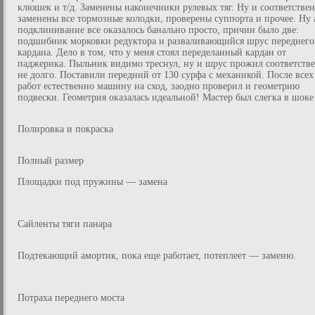
клюшек и т/д. Заменены наконечники рулевых тяг. Ну и соответстве
заменены все тормозные колодки, проверены суппорта и прочее. Ну 
подклинивание все оказалось банально просто, причин было две:
подшибник морковки редуктора и разваливающийся шрус переднего
кардана. Дело в том, что у меня стоял переделанный кардан от
паджерика. Пыльник видимо треснул, ну и шрус прожил соответств
не долго. Поставили передний от 130 сурфа с механикой. После всех
работ естественно машину на сход, заодно проверил и геометрию
подвески. Геометрия оказалась идеальной! Мастер был слегка в шоке 
Полировка и покраска
Полный размер
Площадки под пружины — замена
Сайленты тяги панара
Подтекающий амортик, пока еще работает, потеплеет — заменю.
Потраха переднего моста