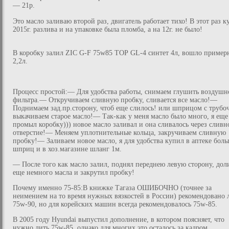
— 21р.
Это масло заливаю второй раз, двигатель работает тихо! В этот раз к
2015г. разлива и на упаковке была пломба, а на 12г. не было!
В коробку залил ZIC G-F 75w85 ТОР GL-4 синтет 4л, вошло пример
2,2л.
Процесс простой:— Для удобства работы, снимаем глушить воздушн
фильтра.— Откручиваем сливную пробку, сливается все масло!—
Поднимаем зад.пр.сторону, чтоб еще слилось! или шприцом с трубо
выкачиваем старое масло!— Так-как у меня масло было много, я еще
промыл коробку))) новое масло заливал и она сливалось через сливн
отверстие!— Меняем уплотнительные кольца, закручиваем сливную
пробку!— Заливаем новое масло, я для удобства купил в аптеке бол
шприц и в хоз.магазине шланг 1м.
— После того как масло залил, поднял переднею левую сторону, дол
еще немного масла и закрутил пробку!
Почему именно 75-85:В книжке Тагаза ОШИБОЧНО (точнее за
неимением на то время нужных вязкостей в России) рекомендовано 
75w-90, но для корейских машин всегда рекомендовалось 75w-85.
В 2005 году Hyundai выпустил дополнение, в котором поясняет, что
нужно лить 75w-85, однако для многих это осталось за кадром.