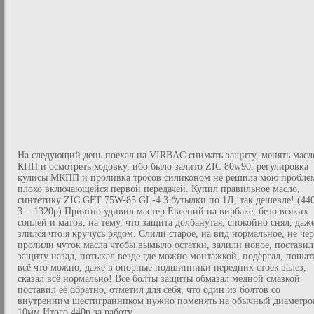
На следующий день поехал на VIRBAC снимать защиту, менять масл
КПП и осмотреть ходовку, ибо было залито ZIC 80w90, регулировка
кулисы МКПП и проливка тросов силиконом не решила мою пробле
плохо включающейся первой передачей. Купил правильное масло,
синтетику ZIC GFT 75W-85 GL-4 3 бутылки по 1Л, так дешевле! (44
3 = 1320р) Приятно удивил мастер Евгений на вирбаке, безо всяких
соплей и матов, на тему, что защита долбанутая, спокойно снял, даж
злился что я кручусь рядом. Слили старое, на вид нормальное, не чер
пролили чуток масла чтобы вымыло остатки, залили новое, постави
защиту назад, потыкал везде где можно монтажкой, подёргал, пошат
всё что можно, даже в опорные подшипники передних стоек залез,
сказал всё нормально! Все болты защиты обмазал медной смазкой
поставил её обратно, отметил для себя, что один из болтов со
внутренним шестигранником нужно поменять на обычный диаметро
10мм.Итого 440р за работу.