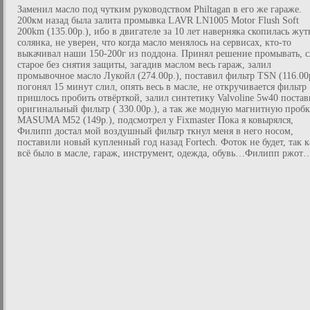
Заменил масло под чутким руководством Philtagan в его же гараже.
200км назад была залита промывка LAVR LN1005 Motor Flush Soft
200km (135.00р.), ибо в двигателе за 10 лет наверняка скопилась жут
солянка, не уверен, что когда масло менялось на сервисах, кто-то
выкачивал наши 150-200г из поддона. Принял решение промывать, 
старое без снятия защиты, загадив маслом весь гараж, залил
промывочное масло Лукойл (274.00р.), поставил фильтр TSN (116.00р
погонял 15 минут слил, опять весь в масле, не откручивается фильтр
пришлось пробить отвёрткой, залил синтетику Valvoline 5w40 постав
оригинальный фильтр ( 330.00р.), а так же модную магнитную проб
MASUMA M52 (149р.), подсмотрел у Fixmaster Пока я ковырялся,
Филипп достал мой воздушный фильтр ткнул меня в него носом,
поставили новый купленный год назад Fortech. Фоток не будет, так к
всё было в масле, гараж, инструмент, одежда, обувь…Филипп ржот