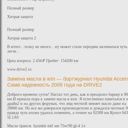
Полный размер
Хитрая защита
Полный размер
Хитрая защита 2
В итоге…толку не много…ну может стали передачи включаться чуть
легче…
Цена вопроса: 2 434 ₽ Пробег: 154200 км
www.drive2.ru
Замена масла в кпп — бортжурнал Hyundai Accen
Сама надежность 2009 года на DRIVE2
Доброго времени суток! Настал тот день, как я преодолел барьер в 9
км.И пришла пора к замене масла в кпп. Я естественно начитался и 
драйв2 и на других форумах, что люд честной меняет масло даже на
20000 км. Но все же доверился производителю и дождался честных 9
правда чуть позже удалось поменять, а точнее на 92300 км.Купил 04
5L1A0
Масло трансм. hyundai mtf sae 75w/90 gl-4 1л