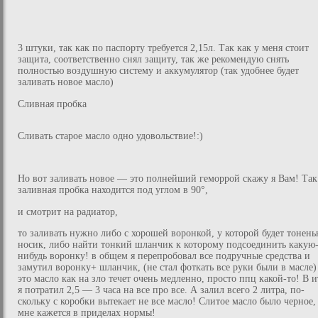
3 штуки, так как по паспорту требуется 2,15л. Так как у меня стоит
защита, соответственно снял защиту, так же рекомендую снять
полностью воздушную систему и аккумулятор (так удобнее будет
заливать новое масло)
Сливная пробка
Сливать старое масло одно удовольствие!:)
Но вот заливать новое — это полнейший геморрой скажу я Вам! Так
заливная пробка находится под углом в 90°,
и смотрит на радиатор,
то заливать нужно либо с хорошей воронкой, у которой будет тонен
носик, либо найти тонкий шланчик к которому подсоединить какую
нибудь воронку! в общем я перепробовал все подручные средства и
замутил воронку+ шланчик, (не стал фоткать все руки были в масле)
это масло как на зло течет очень медленно, просто ппц какой-то! В и
я потратил 2,5 — 3 часа на все про все. А залил всего 2 литра, по-
скольку с коробки вытекает не все масло! Слитое масло было черное,
мне кажется в приделах нормы!