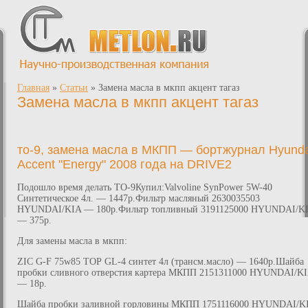
Главная
»
Статьи
»
Замена масла в мкпп акцент тагаз
Замена масла в мкпп акцент тагаз
то-9, замена масла в МКПП — бортжурнал Hyunda
Accent "Energy" 2008 года на DRIVE2
Подошло время делать ТО-9Купил:Valvoline SynPower 5W-40
Синтетическое 4л. — 1447р.Фильтр масляный 2630035503
HYUNDAI/KIA — 180р.Фильтр топливный 3191125000 HYUNDAI/K
— 375р.
Для замены масла в мкпп:
ZIC G-F 75w85 ТОР GL-4 синтет 4л (трансм.масло) — 1640р.Шайба
пробки сливного отверстия картера МКПП 2151311000 HYUNDAI/K
— 18р.
Шайба пробки заливной горловины МКПП 1751116000 HYUNDAI/K