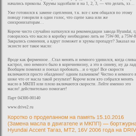
начались приколы. Хрумы задолбали и на 1, 2, 3, — что делать, хз…
Уже готовился к замене сцепления, т.к. все с кем общался по этому
поводу говорили в один голос, что сцепе хана или же
синхронизаторам…
Короче чисто случайно наткнулся на рекомендации завода Hyundai, г
говорилось что масло в коробку необходимо лить не 75W-90, а 75W-8
Закрались сомнения, а вдруг поможет и хрумы пропадут? Заказал на
экзисте вот такое масло:
Вроде как фирменное…Стал менять и немного удивился, когда слива
кастрол, оно немного было в коричневизну, а это в синеву, ну да лад
Вообщем поменял и поехал пробовать…и о чудо! Все скоростя
включаются просто обалденно! одним пальчиком! Честно я немного 
шоке что от масла такой результат! Короче всем кто собрался менять
масло в МКПП или плохо включаются скорости. Лейте именно это
масло! действительно помогает!
Парт 04300-00140
www.drive2.ru
Коротко о проделанном на память 15.10.2016
(Замена масла в двигателе и МКПП) — бортжурн
Hyundai Accent Тагаз, MT2, 16V 2006 года на DRI