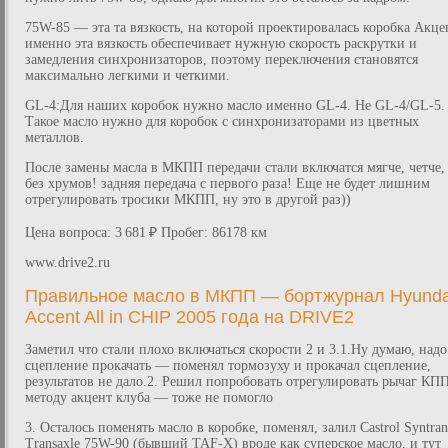
75W-85 — эта та вязкость, на которой проектировалась коробка Акце
именно эта вязкость обеспечивает нужную скорость раскрутки и
замедления синхронизаторов, поэтому переключения становятся
максимально легкими и четкими.
GL-4:Для наших коробок нужно масло именно GL-4. Не GL-4/GL-5.
Такое масло нужно для коробок с синхронизаторами из цветных
металлов.
После замены масла в МКПП передачи стали включатся мягче, четче,
без хрумов! задняя передача с первого раза! Еще не будет лишним
отрегулировать тросики МКПП, ну это в другой раз))
Цена вопроса: 3 681 ₽ Пробег: 86178 км
www.drive2.ru
Правильное масло в МКПП — бортжурнал Hyunda
Accent All in CHIP 2005 года на DRIVE2
Заметил что стали плохо включаться скорости 2 и 3.1.Ну думаю, надо
сцепление прокачать — поменял тормозуху и прокачал сцепление,
результатов не дало.2. Решил попробовать отрегулировать рычаг КП
методу акцент клуба — тоже не помогло
3. Осталось поменять масло в коробке, поменял, залил Castrol Syntran
Transaxle 75W-90 (бывщий TAF-X) вроде как суперское масло, и тут