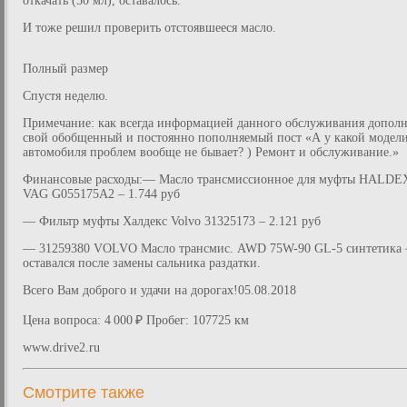
откачать (50 мл), оставалось.
И тоже решил проверить отстоявшееся масло.
Полный размер
Спустя неделю.
Примечание: как всегда информацией данного обслуживания допол
свой обобщенный и постоянно пополняемый пост «А у какой модел
автомобиля проблем вообще не бывает? ) Ремонт и обслуживание.»
Финансовые расходы:— Масло трансмиссионное для муфты HALDE
VAG G055175A2 – 1.744 руб
— Фильтр муфты Халдекс Volvo 31325173 – 2.121 руб
— 31259380 VOLVO Масло трансмис. AWD 75W-90 GL-5 синтетика 
оставался после замены сальника раздатки.
Всего Вам доброго и удачи на дорогах!05.08.2018
Цена вопроса: 4 000 ₽ Пробег: 107725 км
www.drive2.ru
Смотрите также