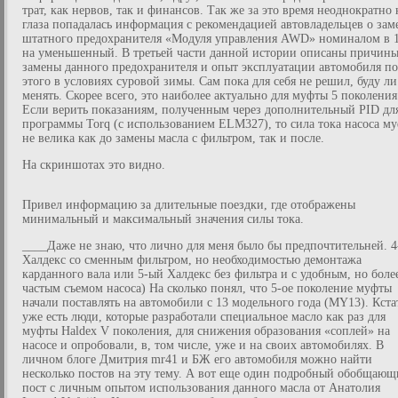
трат, как нервов, так и финансов. Так же за это время неоднократно 
глаза попадалась информация с рекомендацией автовладельцев о зам
штатного предохранителя «Модуля управления AWD» номиналом в 
на уменьшенный. В третьей части данной истории описаны причин
замены данного предохранителя и опыт эксплуатации автомобиля по
этого в условиях суровой зимы. Сам пока для себя не решил, буду ли
менять. Скорее всего, это наиболее актуально для муфты 5 поколения
Если верить показаниям, полученным через дополнительный PID дл
программы Torq (с использованием ELM327), то сила тока насоса м
не велика как до замены масла с фильтром, так и после.
На скриншотах это видно.
Привел информацию за длительные поездки, где отображены
минимальный и максимальный значения силы тока.
____Даже не знаю, что лично для меня было бы предпочтительней. 
Халдекс со сменным фильтром, но необходимостью демонтажа
карданного вала или 5-ый Халдекс без фильтра и с удобным, но боле
частым съемом насоса) На сколько понял, что 5-ое поколение муфты
начали поставлять на автомобили с 13 модельного года (MY13). Кста
уже есть люди, которые разработали специальное масло как раз для
муфты Haldex V поколения, для снижения образования «соплей» на
насосе и опробовали, в, том числе, уже и на своих автомобилях. В
личном блоге Дмитрия mr41 и БЖ его автомобиля можно найти
несколько постов на эту тему. А вот еще один подробный обобщаю
пост с личным опытом использования данного масла от Анатолия