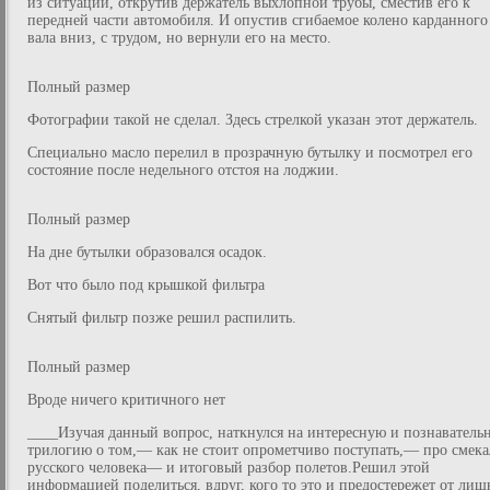
из ситуации, открутив держатель выхлопной трубы, сместив его к
передней части автомобиля. И опустив сгибаемое колено карданного
вала вниз, с трудом, но вернули его на место.
Полный размер
Фотографии такой не сделал. Здесь стрелкой указан этот держатель.
Специально масло перелил в прозрачную бутылку и посмотрел его
состояние после недельного отстоя на лоджии.
Полный размер
На дне бутылки образовался осадок.
Вот что было под крышкой фильтра
Снятый фильтр позже решил распилить.
Полный размер
Вроде ничего критичного нет
____Изучая данный вопрос, наткнулся на интересную и познаватель
трилогию о том,— как не стоит опрометчиво поступать,— про смека
русского человека— и итоговый разбор полетов.Решил этой
информацией поделиться, вдруг, кого то это и предостережет от ли