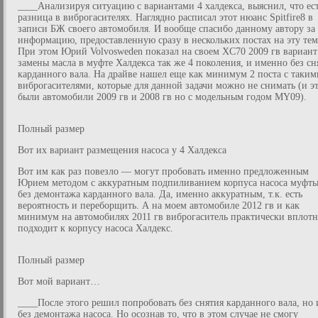
____Анализируя ситуацию с вариантами 4 халдекса, выяснил, что ес
разница в виброгасителях. Наглядно расписал этот нюанс Spitfire8 в
записи БЖ своего автомобиля. И вообще спасибо данному автору за
информацию, предоставленную сразу в нескольких постах на эту тем
При этом Юрий Volvosweden показал на своем XC70 2009 гв вариант
замены масла в муфте Халдекса так же 4 поколения, и именно без сн
карданного вала. На драйве нашел еще как минимум 2 поста с таким
виброгасителями, которые для данной задачи можно не снимать (и э
были автомобили 2009 гв и 2008 гв но с модельным годом MY09).
Полный размер
Вот их вариант размещения насоса у 4 Халдекса
Вот им как раз повезло — могут пробовать именно предложенным
Юрием методом с аккуратным подпиливанием корпуса насоса муфты
без демонтажа карданного вала. Да, именно аккуратным, т.к. есть
вероятность и переборщить. А на моем автомобиле 2012 гв и как
минимум на автомобилях 2011 гв виброгаситель практически вплот
подходит к корпусу насоса Халдекс.
Полный размер
Вот мой вариант…
____После этого решил попробовать без снятия карданного вала, но 
без демонтажа насоса. Но осознав то, что в этом случае не смогу