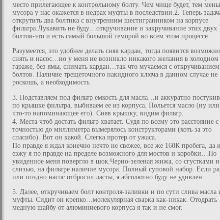
место прилегающее к контрольному болту. Чем чище будет, тем мен
мусора у нас окажется в недрах муфты в последствии.2. Теперь задач
открутить два болтика с внутренним шестигранником на корпусе
фильтра.Лукавить не буду…откручивание и закручивание этих двух
болтов-это и есть самый большой геморой во всем этом процессе.
Разумеется, это удобнее делать сняв кардан, тогда появится возможн
снять и насос…но у меня не возникло никакого желания в холодном
гараже, без ямы, снимать кардан…так что мучаемся с откручиванием
болтов. Наличие трещеточного накидного ключа в данном случае не
роскошь, а необходимость.
3. Подставляем под фильтр емкость для масла…и аккуратно постукив
по крышке фильтра, выбиваем ее из корпуса. Польется масло (ну или
что-то напоминающее его). Сняв крышку, видим фильтр.
4. Места чтоб достать фильтр хватает. Судя по всему это расстояние с
точностью до миллиметра вымерялось конструкторами (хоть за это
спасибо). Вот он какой. Слегка протер от ужаса.
По правде я ждал конечно нечто не свежее, все же 160К пробега, да 
езжу я по правде на пределе возможного для мостов и коробки…Но
увиденное меня повергло в шок.Черно-зеленая жижа, со сгустками и
слизью, на фильтре наличие мусора. Полный суповой набор. Если р
или поздно насос отбросил ласты, я абсолютно буду не удивлен.
5. Далее, откручиваем болт контроля-заливки и по сути слива масла 
муфты. Сидит он крепко…молекулярная сварка как-никак. Отодрать
медную шайбу от алюминиевого корпуса я так и не смог.