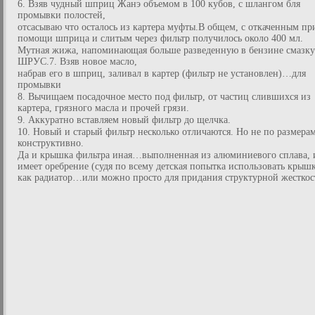
6. Взяв чудный шприц Жанэ объемом в 100 кубов, с шлангом бля
промывки полостей,
отсасываю что осталось из картера муфты.В общем, с откаченным пр
помощи шприца и слитым через фильтр получилось около 400 мл.
Мутная жижа, напоминающая больше разведенную в бензине смазку
ШРУС.7. Взяв новое масло,
набрав его в шприц, заливал в картер (фильтр не установлен)…для
промывки
8. Вычищаем посадочное место под фильтр, от частиц слившихся из
картера, грязного масла и прочей грязи.
9. Аккуратно вставляем новый фильтр до щелчка.
10. Новый и старый фильтр несколько отличаются. Но не по размерам
конструктивно.
Да и крышка фильтра иная…выполненная из алюминиевого сплава, 
имеет оребрение (судя по всему детская попытка использовать крыш
как радиатор…или можно просто для придания структурной жесткос