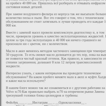
на пробеге 40 000 км. Пришлось всё разбирать и отмывать нифрасом
состояния новых деталей.
При замене воздушного фильтра из корпуса так же высыпали больш
количество песка и пыли. Все это говорит о том, что с техническим
обслуживанием не стоит затягивать и лучше проводить его каждые 1
000 км.
Вместе с заменой масел провели комплексную диагностику и, в том
числе, проверили уровень и качество эксплуатационных жидкостей. 
целом за три года эксплуатации и 40 000 км ничего страшного не
произошло ни с цветом, ни с количеством.
Масло в аккп менялось методом частичного замещения при температ
50 градусов. То есть свежее масло доливается до тех пор, пока на вы
не появится чистый красный оттенок. Как правило, в зависимости от
степени загрязнения, доливают 8 или 12 литров трансмиссионной
жидкости.
Интересно узнать, с каким интервалом вы проводите техническое
обслуживание? На каком пробеге меняете мало в акпп и муфте Халд
и какие масла используете?
В нашем блоге можно так же ознакомиться и с другими работами на
Volvo xc70:Как правильно выбрать хс70 на вторичном рынке.Замена
треснувшей головки блока цилиндров и турбины.
Фейсбук____ , ___Инстаграм___ , __Одноклассники__ ,