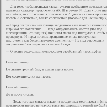
— Для того, чтобы вращался кардан руками необходимо предварител
перевести селектор переключения АКПП в режим N. Если кто не зна
или забыл, то этот момент я описывал в п.2 одного из своих прошл
постов «Спокойствие, только спокойствие (пособие для начинающих
— Перед откручиванием фланца карданного вала пометил канцеляр
штрихом его положение.— Перед откручиванием болтов (что под
шестигранник, что под torx) почистил место под инструмент, чтобы 
провернуть. И перед началом вращения легонько подстукивал
инструмент для более надежного сцепления.— Не стал отключать и
откручивать блок управления муфты Халдекс
— Очистил воздушным компрессором разобранный насос муфты
Полный размер
Не сильно грязный был, и щетки еще в норме.
Вот состояние сетки на насосе.
Полный размер
До и после чистки.
____После того как слилось масло из посадочных мест насоса и филь
практически ничего не удалось выкачать шприцом с тонкой трубкой 