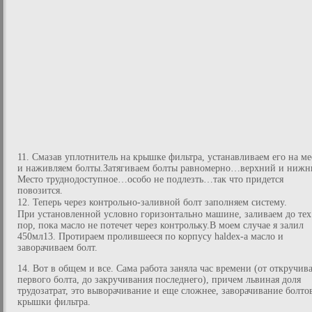
11. Смазав уплотнитель на крышке фильтра, устанавливаем его на ме
и наживляем болты.Затягиваем болты равномерно…верхний и нижн
Место труднодоступное…особо не подлезть…так что придется
повозится.
12. Теперь через контрольно-заливной болт заполняем систему.
При установленной условно горизонтально машине, заливаем до тех
пор, пока масло не потечет через контрольку.В моем случае я залил
450мл13. Протираем пролившееся по корпусу haldex-a масло и
заворачиваем болт.
14. Вот в общем и все. Сама работа заняла час времени (от откручив
первого болта, до закручивания последнего), причем львиная доля
трудозатрат, это выворачивание и еще сложнее, заворачивание болто
крышки фильтра.