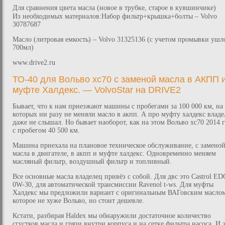
Для сравнения цвета масла (новое в трубке, старое в кувшинчике)
Из необходимых материалов:Набор фильтр+крышка+болты – Volvo
30787687
Масло (литровая емкость) – Volvo 31325136 (с учетом промывки ушл
700мл)
www.drive2.ru
ТО-40 для Вольво хс70 с заменой масла в АКПП 
муфте Халдекс. — VolvoStar на DRIVE2
Бывает, что к нам приезжают машины с пробегами за 100 000 км, на
которых ни разу не меняли масло в акпп. А про муфту халдекс владе
даже не слышал. Но бывает наоборот, как на этом Вольво хс70 2014 
с пробегом 40 500 км.
Машина приехала на плановое техническое обслуживание, с замено
масла в двигателе, в акпп и муфте халдекс. Одновременно меняем
масляный фильтр, воздушный фильтр и топливный.
Все основные масла владелец привёз с собой. Для двс это Castrol E
0W-30, для автоматической трансмиссии Ravenol t-ws. Для муфты
Халдекс мы предложили вариант с оригинальным ВАГовским масло
которое не хуже Вольво, но стоит дешевле.
Кстати, разбирая Haldex мы обнаружили достаточное количество
сгустков масла и грязи внутри корпуса и на сетке фильтра насоса. И 