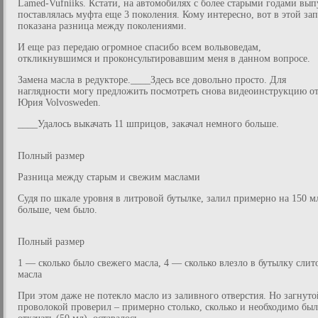
Lamed-Vufniiks. Кстати, на автомобилях с более старыми годами вып
поставлялась муфта еще 3 поколения. Кому интересно, вот в этой за
показана разница между поколениями.
И еще раз передаю огромное спасибо всем вольвоведам,
откликнувшимся и проконсультировавшим меня в данном вопросе.
Замена масла в редукторе.____Здесь все довольно просто. Для
наглядности могу предложить посмотреть снова видеоинструкцию о
Юрия Volvosweden.
____Удалось выкачать 11 шприцов, закачал немного больше.
Полный размер
Разница между старым и свежим маслами
Судя по шкале уровня в литровой бутылке, залил примерно на 150 м
больше, чем было.
Полный размер
1 — сколько было свежего масла, 4 — сколько влезло в бутылку слит
масла
При этом даже не потекло масло из заливного отверстия. Но загнуто
проволокой проверил – примерно столько, сколько и необходимо бы