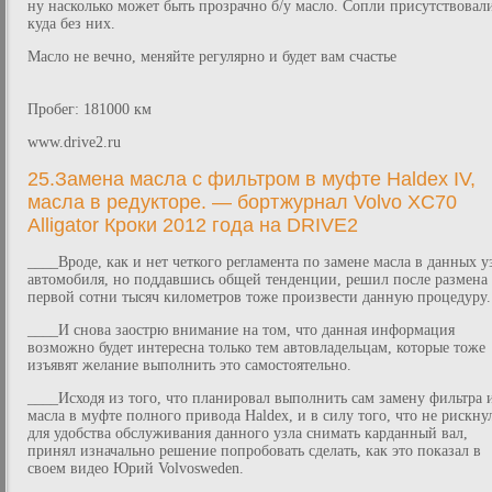
ну насколько может быть прозрачно б/у масло. Сопли присутствовал
куда без них.
Масло не вечно, меняйте регулярно и будет вам счастье
Пробег: 181000 км
www.drive2.ru
25.Замена масла с фильтром в муфте Haldex IV,
масла в редукторе. — бортжурнал Volvo XC70
Alligator Кроки 2012 года на DRIVE2
____Вроде, как и нет четкого регламента по замене масла в данных у
автомобиля, но поддавшись общей тенденции, решил после размена
первой сотни тысяч километров тоже произвести данную процедуру.
____И снова заострю внимание на том, что данная информация
возможно будет интересна только тем автовладельцам, которые тоже
изъявят желание выполнить это самостоятельно.
____Исходя из того, что планировал выполнить сам замену фильтра 
масла в муфте полного привода Haldex, и в силу того, что не рискну
для удобства обслуживания данного узла снимать карданный вал,
принял изначально решение попробовать сделать, как это показал в
своем видео Юрий Volvosweden.