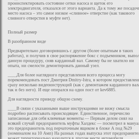
проинспектировать состояние сетки насоса и щеток его
электродвигателя, отказался от этого варианта. Да к тому же посадо
место насоса – это самое низкое «сливное» отверстие (как такового
сливного отверстия в муфте нет).
Полный размер
В разобранном виде
Предварительно договорившись с другом (более опытным в таких
работах), и получив в свое распоряжение бокс с подъемником, выпо
данную процедуру, сняв карданный вал. Самому бы не хватило ни
опыта, ни смелости демонтировать данный узел.
____Для более наглядного представления всего процесса могу
порекомендовать пост Дмитрия Dmitry-Istra, в котором предоставлен
сразу несколько видеоинструкций (как с демонтажем карданного вал
так и без него). И еще опирался на один пост от kev6885.
Для наглядности приведу общую схему.
____В связи с указанными выше инструкциями не вижу смысла
подробно расписывать происходящее. Единственное, перечислю
записанные для себя ключевые моменты.— Первым делом снял на
всякий случай предохранитель муфты Халдекс — посмотрел в мануа
это предохранитель под перчаточным ящиком в блоке А под №29
(номиналом на 10 Амп) На разных годах выпуска этот предохраните
может территориально находится в другом месте автомобиля.