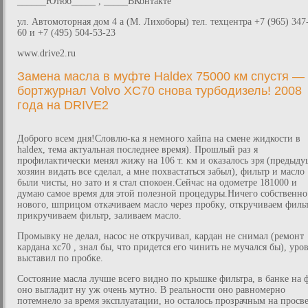
______Ютюб_____ , _____ВКонтакте
ул. Автомоторная дом 4 а (М. Лихоборы) тел. техцентра +7 (965) 347
60 и +7 (495) 504-53-23
www.drive2.ru
Замена масла в муфте Haldex 75000 км спустя —
бортжурнал Volvo XC70 снова турбодизель! 2008
года на DRIVE2
Доброго всем дня!Словлю-ка я немного хайпа на смене жидкости в
haldex, тема актуальная последнее время). Прошлый раз я
профилактически менял жижу на 106 т. км и оказалось зря (предыд
хозяин видать все сделал, а мне похвастаться забыл), фильтр и масло
были чисты, но зато и я стал спокоен.Сейчас на одометре 181000 и
думаю самое время для этой полезной процедуры.Ничего собственно
нового, шприцом откачиваем масло через пробку, откручиваем фильт
прикручиваем фильтр, заливаем масло.
Промывку не делал, насос не откручивал, кардан не снимал (ремонт
кардана xc70 , знал бы, что придется его чинить не мучался бы), уро
выставил по пробке.
Состояние масла лучше всего видно по крышке фильтра, в банке на 
оно выгладит ну уж очень мутно. В реальности оно равномерно
потемнело за время эксплуатации, но осталось прозрачным на просве