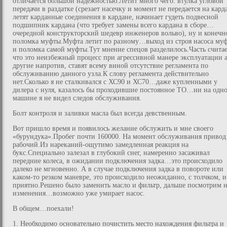
отличается большой надежностью.Летит много чего: втулка угловой
передачи в раздатке (срезает насечку и момент не передается на кард
летят карданные соединения в кардане, начинает гудеть подвесной
подшипник кардана (что требует замены всего кардана в сборе…
очередной конструкторский шедевр инженеров вольво), ну и конечн
поломка муфты.Муфта летит по разному…выход из строя насоса му
и поломка самой муфты.Тут мнение спецов разделилось.Часть счита
что это неизбежный процесс при агрессивной манере эксплуатации а
другие напротив, ставят всему виной отсутствие регламента по
обслуживанию данного узла.К слову регламента действительно
нет.Сколько я не сталкивался с ХС90 и ХС70…даже купленными у
дилера с нуля, казалось бы проходившие постоянное ТО…ни на одн
машине я не видел следов обслуживания.
Болт контроля и заливки масла был всегда девственным.
Вот пришло время и появилось желание обслужить и мне своего
«бурундука».Пробег почти 160000. На момент обслуживания привод
рабочий.Из нареканий-ощутимо замедленная реакция на
букс.Специально залезал в глубокий снег, намеренно засаживал
передние колеса, в ожидании подключения задка…это происходило
далеко не мгновенно. А в случае подключения задка в повороте или
каком-то резком маневре, это происходило неожиданно, с толчком, и
приятно.Решено было заменить масло и фильтр, дальше посмотрим 
изменения…возможно уже умирает насос.
В общем…поехали!
1. Необходимо основательно почистить место нахождения фильтра и