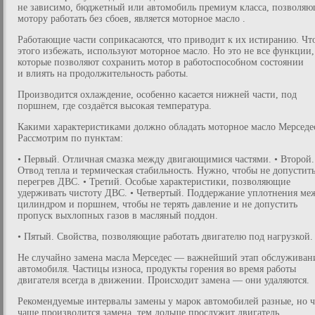
не зависимо, бюджетный или автомобиль премиум класса, позволяю
мотору работать без сбоев, является моторное масло .
Работающие части соприкасаются, что приводит к их истиранию. Чт
этого избежать, используют моторное масло. Но это не все функции,
которые позволяют сохранить мотор в работоспособном состоянии
и влиять на продолжительность работы.
Производится охлаждение, особенно касается нижней части, под
поршнем, где создаётся высокая температура.
Какими характеристиками должно обладать моторное масло Мерседе
Рассмотрим по пунктам:
• Первый. Отличная смазка между двигающимися частями. • Второй.
Отвод тепла и термическая стабильность. Нужно, чтобы не допустит
перегрев ДВС. • Третий. Особые характеристики, позволяющие
удерживать чистоту ДВС. • Четвертый. Поддержание уплотнения ме
цилиндром и поршнем, чтобы не терять давление и не допустить
пропуск выхлопных газов в масляный поддон.
• Пятый. Свойства, позволяющие работать двигателю под нагрузкой.
Не случайно замена масла Мерседес — важнейший этап обслуживан
автомобиля. Частицы износа, продукты горения во время работы
двигателя всегда в движении. Происходит замена — они удаляются.
Рекомендуемые интервалы замены у марок автомобилей разные, но 
чаще производится замена, тем дольше прослужит двигатель.