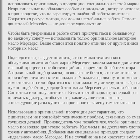
использовать оригинальную продукцию, специально для этой марки.
Неоригинальные не обладают особыми присадками, которые использ
в производстве, что не гарантирует надёжной работы двигателя.
Сократиться ресурс мотора, возможна нестабильная работа. Ремонт
двигателей Mercedes — не дешевое удовольствие.
Чтобы быть уверенным в работе стоит прислушаться к банальному,
но важному совету — использовать только оригинальное моторное
масло Мерседес. Выше становится понятно отличие от других видов
моторных масел.
Подводя итоги, следует помнить, что помимо технического
обслуживания автомобиля марки Мерседес, замена масла в двигател
главный процесс, способствующий долговременной работе мотора.
А правильный подбор масла, позволяет не боятся, что с двигателем
произойдут технические неполадки. У владельца два пути: поменять
самостоятельно или обратиться к официальному дилеру, который, ес
нужно подберёт подходящий тип масла Мерседес дизель или бензин.
Синтетика или полусинтетика. Есть и третий вариант, в первый раз
приехать к дилеру, чтобы узнать, какое лучше использовать,
а последующие разы купить и производить замену самостоятельно.
Использование оригинальной продукции даст гарантию, что
с двигателем не произойдёт технических проблем, связанных со сма
трущихся деталей. Производитель уже позаботился, чтобы оригинал
масло позволяло двигателю работать. Как часы и не доставлять хлопо
хозяину автомобиля. Добавленные специальные присадки создают
«идеальное» масло Мерседес. И не случайно на нем красуется эмбле