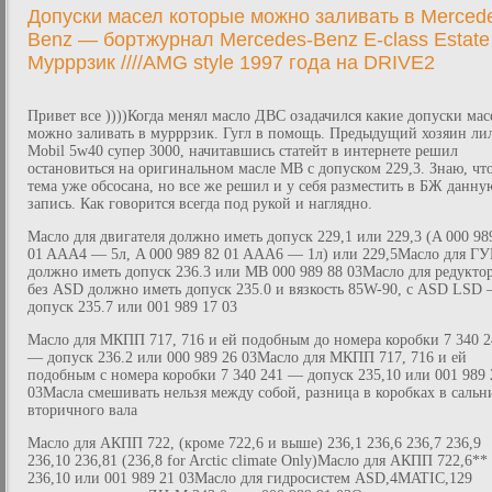
Допуски масел которые можно заливать в Merced
Benz — бортжурнал Mercedes-Benz E-class Estate
Мурррзик ////AMG style 1997 года на DRIVE2
Привет все ))))Когда менял масло ДВС озадачился какие допуски мас
можно заливать в мурррзик. Гугл в помощь. Предыдущий хозяин ли
Mobil 5w40 супер 3000, начитавшись статейт в интернете решил
остановиться на оригинальном масле МВ с допуском 229,3. Знаю, чт
тема уже обсосана, но все же решил и у себя разместить в БЖ данну
запись. Как говорится всегда под рукой и наглядно.
Масло для двигателя должно иметь допуск 229,1 или 229,3 (A 000 98
01 AAA4 — 5л, A 000 989 82 01 AAA6 — 1л) или 229,5Масло для ГУ
должно иметь допуск 236.3 или MB 000 989 88 03Масло для редукто
без ASD должно иметь допуск 235.0 и вязкость 85W-90, с ASD LSD
допуск 235.7 или 001 989 17 03
Масло для МКПП 717, 716 и ей подобным до номера коробки 7 340 2
— допуск 236.2 или 000 989 26 03Масло для МКПП 717, 716 и ей
подобным с номера коробки 7 340 241 — допуск 235,10 или 001 989 
03Масла смешивать нельзя между собой, разница в коробках в сальн
вторичного вала
Масло для АКПП 722, (кроме 722,6 и выше) 236,1 236,6 236,7 236,9
236,10 236,81 (236,8 for Arctic climate Only)Масло для АКПП 722,6**
236,10 или 001 989 21 03Масло для гидросистем ASD,4MATIC,129