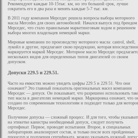
Рекомендуют каждые 10-15тыс. км, но это большой срок, лучше
сократить его в два раза и менять каждые 5-7 тыс. км.
В 2011 году компания Мерседес решила вопросы выбора моторного
масла Mercedes для своих автомобилей. Начался выпуск под брендом
Мерседес, что стало правильным маркетинговым ходом и решением
выбора многих владельцев немецкой марки.
Мировые компании по производству моторного масла: castrol, shell,
лукойл и другие, предлагают свою продукцию, которая впоследствии
маркируется маркой Мерседес. Моторное масло Мерседес предлагает
нескольких видов для определенных типов двигателей со своим
допуском.
Допуски 229.5 и 229.51.
Часто на емкостях можно увидеть цифры 229.5 и 229.51. Что они
означают? Это главный показатель оригинальных масел компании
Мерседес — допуск. Он показывает, что разрешено использовать так
тип масла в двигателях немецкой марки. Маркировка означает, что о
создано по современным технологиям и подходит только для моторо
Мерседес.
Получение допуска — сложный процесс. И для того, чтобы указыват
на этикетке канистры необходимый допуск, следует получить
сертификат. Первое, проводят испытания. Второе, в специальных
лабораториях анализируют состав, и только после всех пройденных
процедур и получения сертификата, можно указывать нужный допус