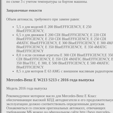
по схеме 3 с учетом температуры за бортом машины.
Заправочные емкости
Объем автомасла, требуемого при замене равен:
5,5 л для моделей E 200 BlueEFFICIENCY, E 250
BlueEFFICIENCY;
6,5 л для движков E 200 CDI BlueEFFICIENCY, E 220 CDI
BlueEFFICIENCY, E 250 CDI BlueEFFICIENCY, E 250 CDI
4MATIC BlueEFFICIENCY, E 300 BlueEFFICIENCY, E 300 4M
BlueEFFICIENCY, E 350 BlueEFFICIENCY, E 350 4MATIC
BlueEFFICIENCY
8,0 л если силовые агрегаты E 300 CDI BlueEFFICIENCY,E 35
CDI BlueEFFICIENCY, E 350 CDI 4MATIC BlueEFFICIENCY, 
350 BlueTEC, E 300, E 500 BlueEFFICIENCY, E 500 4MATIC
BlueEFFICIENCY.
8,5 л для моторов E 63 AMG с внешним масляным радиатором
Mercedes-Benz E W213 S213 с 2016 года выпуска
Модель 2016 года выпуска
Рекомендуемое моторное масло для Mercedes-Benz E Класс
обеспечивающее высокий КПД автодвигателя и его продолжительну
эксплуатацию должно соответствовать определенным допускам.
Ознакомиться со списком оригинальных автомасел, отвечающих
требованиям МБ можно на официальном сайте http://bevo.mercedes-