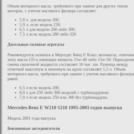
Объем моторного масла, требуемого при замене для других типов
моторов, с учетом масляного фильтра составляет:
5,8 л. для модели 200;
5,9 л, если модель 230;
6,5 л для модели 260 либо 300;
7,5 л если модель 280 либо 320.
Дизельные силовые агрегаты
Рекомендуется заливать в Мерседес Бенц Е Класс автомасла, отвеча
типу масла CD и имеющие вязкость 15w-40 либо 15w-50. Периодичн
смены смазочной жидкости составляет 10 тыс. км. Разница между
отметкой максимум и минимум на щупе составляет 1,5 л. Объем
моторного масла, требуемого при замене с учетом масляного фильтра
равен:
6,5 л если модель 200;
8,0 л для 250 либо 300 моделей с турбонаддувом;
7,0 л если модель 250 или 300 без турбонаддува;
Mercedes-Benz E W210 S210 1995-2003 годов выпуска
Модель 2001 года выпуска
Бензиновые автодвигатели