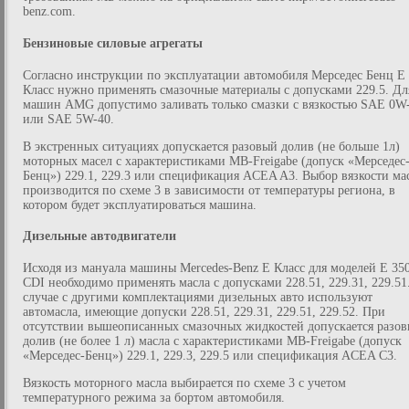
benz.com.
Бензиновые силовые агрегаты
Согласно инструкции по эксплуатации автомобиля Мерседес Бенц Е
Класс нужно применять смазочные материалы с допусками 229.5. Дл
машин AMG допустимо заливать только смазки с вязкостью SAE 0W
или SAE 5W-40.
В экстренных ситуациях допускается разовый долив (не больше 1л)
моторных масел с характеристиками MB-Freigabe (допуск «Мерседес
Бенц») 229.1, 229.3 или спецификация ACEA A3. Выбор вязкости ма
производится по схеме 3 в зависимости от температуры региона, в
котором будет эксплуатироваться машина.
Дизельные автодвигатели
Исходя из мануала машины Mercedes-Benz E Класс для моделей E 35
CDI необходимо применять масла с допусками 228.51, 229.31, 229.51
случае с другими комплектациями дизельных авто используют
автомасла, имеющие допуски 228.51, 229.31, 229.51, 229.52. При
отсутствии вышеописанных смазочных жидкостей допускается разо
долив (не более 1 л) масла с характеристиками MB-Freigabe (допуск
«Мерседес-Бенц») 229.1, 229.3, 229.5 или спецификация ACEA C3.
Вязкость моторного масла выбирается по схеме 3 с учетом
температурного режима за бортом автомобиля.