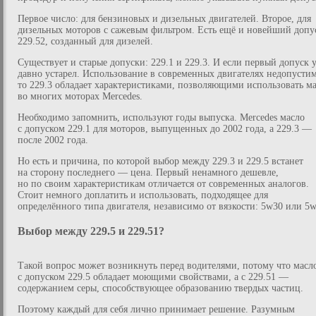
Первое число: для бензиновых и дизельных двигателей. Второе, для
дизельных моторов с сажевым фильтром. Есть ещё и новейший допу
229.52, созданный для дизелей.
Существует и старые допуски: 229.1 и 229.3. И если первый допуск 
давно устарел. Использование в современных двигателях недопустим
то 229.3 обладает характеристиками, позволяющими использовать м
во многих моторах Mercedes.
Необходимо запомнить, используют годы выпуска. Mercedes масло
с допуском 229.1 для моторов, выпущенных до 2002 года, а 229.3 —
после 2002 года.
Но есть и причина, по которой выбор между 229.3 и 229.5 встанет
на сторону последнего — цена. Первый ненамного дешевле,
но по своим характеристикам отличается от современных аналогов.
Стоит немного доплатить и использовать, подходящее для
определённого типа двигателя, независимо от вязкости: 5w30 или 5w
Выбор между 229.5 и 229.51?
Такой вопрос может возникнуть перед водителями, потому что масл
с допуском 229.5 обладает моющими свойствами, а с 229.51 —
содержанием серы, способствующее образованию твердых частиц.
Поэтому каждый для себя лично принимает решение. Разумным