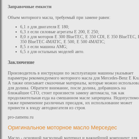
Заправочные емкости
Объем моторного масла, требуемый при замене равен:
6,1 л для двигателя E 180;
6,3 л если силовые агрегаты E 200, E 250;
8,0 л для моторов E 300 BlueTEC, E 350 CDI, E 350 BlueTEC, 
350 BlueTEC 4MATIC, E 500, E 500 4MATIC;
8,5 л если машина AMG;
6,5 л для остальных моделей авто.
Заключение
Производитель в инструкции по эксплуатации машины указывает
параметры рекомендуемого моторного масла для Mercedes-Benz E Кла
А также описывает смазочные материалы, которые можно использов
для долива. Обратите внимание, после долива, добравшись на
ближайшее СТО, стоит произвести замену автомасла, так как
продолжительная езда на смешанном масле запрещена. Недопустимо
также применение различных присадок, их использование может
привести к входу автодвигателя из строя.
pro-zamenu.ru
Оригинальное моторное масло Мерседес
Масло - основной расходный материал и важнейший компонент для