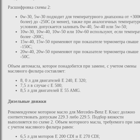
Расшифровка схемы 2:
0w-30, 5w-30 подходит для температурного диапазона от +300
более) до -250С (и менее), также при аналогичных температу
условиях допускается заливать 0w-40, 5w-40 или 5w-50;
10w-30, 10w-40, 10w-50 или 10w-60 используют, если темпера
более -200С;
15w-40, 15w-50 применяют при показателе термометра свыше
-150С;
20w-40, 20w-50 применяют при показателе термометра свыше
-50С.
Объем автомасла, которое понадобится при замене, с учетом смены
масляного фильтра составляет:
8, 0 л для двигателей E 240, E 320;
7,5 л в случае с Е 500;
8,5 л для двигателей E 55 AMG.
Дизельные движки
Рекомендуемое моторное масло для Mercedes-Benz E Класс должно
соответствовать допускам 229.3 либо 229.5. Подбор вязкости
выполняется по схеме 2. Объем моторного масла, требуемого при за
с учетом масляного фильтра равен:
6,5 л для моторов E 200 CDI и E 270 CDI;