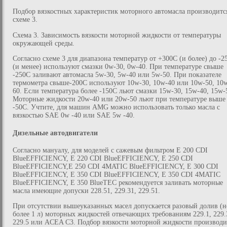
Подбор вязкостных характеристик моторного автомасла производитс
схеме 3.
Схема 3. Зависимость вязкости моторной жидкости от температуры
окружающей среды.
Согласно схеме 3 для диапазона температур от +300С (и более) до -2
(и менее) используют смазки 0w-30, 0w-40. При температуре свыше
-250С заливают автомасла 5w-30, 5w-40 или 5w-50. При показателе
термометра свыше-200С используют 10w-30, 10w-40 или 10w-50, 10
60. Если температура более -150С льют смазки 15w-30, 15w-40, 15w-
Моторные жидкости 20w-40 или 20w-50 льют при температуре выше
-50С. Учтите, для машин AMG можно использовать только масла с
вязкостью SAE 0w -40 или SAE 5w -40.
Дизельные автодвигатели
Согласно мануалу, для моделей с сажевым фильтром E 200 CDI
BlueEFFICIENCY, E 220 CDI BlueEFFICIENCY, E 250 CDI
BlueEFFICIENCY,E 250 CDI 4MATIC BlueEFFICIENCY, E 300 CDI
BlueEFFICIENCY, E 350 CDI BlueEFFICIENCY, E 350 CDI 4MATIC
BlueEFFICIENCY, E 350 BlueTEC рекомендуется заливать моторные
масла имеющие допуски 228.51, 229.31, 229.51.
При отсутствии вышеуказанных масел допускается разовый долив (н
более 1 л) моторных жидкостей отвечающих требованиям 229.1, 229.
229.5 или ACEA C3. Подбор вязкости моторной жидкости производи