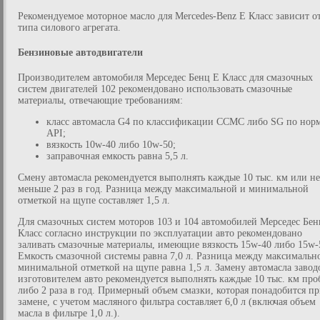
Рекомендуемое моторное масло для Mercedes-Benz E Класс зависит о
типа силового агрегата.
Бензиновые автодвигатели
Производителем автомобиля Мерседес Бенц Е Класс для смазочных
систем двигателей 102 рекомендовано использовать смазочные
материалы, отвечающие требованиям:
класс автомасла G4 по классификации CCMC либо SG по нор
API;
вязкость 10w-40 либо 10w-50;
заправочная емкость равна 5,5 л.
Смену автомасла рекомендуется выполнять каждые 10 тыс. км или не
меньше 2 раз в год. Разница между максимальной и минимальной
отметкой на щупе составляет 1,5 л.
Для смазочных систем моторов 103 и 104 автомобилей Мерседес Бен
Класс согласно инструкции по эксплуатации авто рекомендовано
заливать смазочные материалы, имеющие вязкость 15w-40 либо 15w-
Емкость смазочной системы равна 7,0 л. Разница между максимальн
минимальной отметкой на щупе равна 1,5 л. Замену автомасла завод
изготовителем авто рекомендуется выполнять каждые 10 тыс. км про
либо 2 раза в год. Примерный объем смазки, которая понадобится п
замене, с учетом масляного фильтра составляет 6,0 л (включая объем
масла в фильтре 1,0 л.).