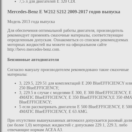
7,5 л для двигателей E 320 CDI.
Mercedes-Benz E W212 S212 2009-2017 годов выпуска
Модель 2013 года выпуска
Для обеспечения оптимальной работы двигателя, производитель
рекомендует применять смазочные материалы, соответствующие
определенным допускам. Ознакомиться со списком рекомендуемых
моторных жидкостей вы можете на официальном сайте
http://bevo.mercedes-benz.com.
Бензиновые автодвигатели
Согласно мануалу производителем рекомендовано такие смазочные
материалы:
3, 229.5, 229.51 для комплектаций E 200 BlueEFFICIENCY ил
250 BlueEFFICIENCY;
3, 229.5 в случае с моделями E 300, E 300 BlueEFFICIENCY, E
4MATIC BlueEFFICIENCY, E 350 BlueEFFICIENCY,E 350 4MA
BlueEFFICIENCY;
5 если рассматривать двигатели E 500 BlueEFFICIENCY, E 500
4MATIC BlueEFFICIENCY, E 63 AMG.
При отсутствии вышеуказанных автомасел допускается разовый дол
(не более 1,0) моторных жидкостей с допусками 229.1, 229.3, либо
отвечающие нормам ACEA A3.