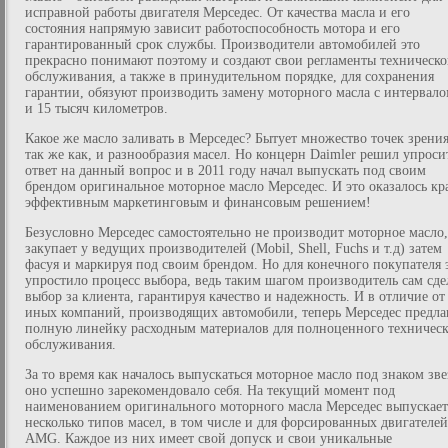
исправной работы двигателя Мерседес. От качества масла и его
состояния напрямую зависит работоспособность мотора и его
гарантированный срок службы. Производители автомобилей это
прекрасно понимают поэтому и создают свои регламенты техническо
обслуживания, а также в принудительном порядке, для сохранения
гарантии, обязуют производить замену моторного масла с интервало
и 15 тысяч километров.
Какое же масло заливать в Мерседес? Бытует множество точек зрения
так же как, и разнообразия масел. Но концерн Daimler решил упроси
ответ на данный вопрос и в 2011 году начал выпускать под своим
брендом оригинальное моторное масло Мерседес. И это оказалось кр
эффективным маркетинговым и финансовым решением!
Безусловно Мерседес самостоятельно не производит моторное масло,
закупает у ведущих производителей (Mobil, Shell, Fuchs и т.д) затем
фасуя и маркируя под своим брендом. Но для конечного покупателя 
упростило процесс выбора, ведь таким шагом производитель сам сде
выбор за клиента, гарантируя качество и надежность. И в отличие от
иных компаний, производящих автомобили, теперь Мерседес предла
полную линейку расходным материалов для полноценного техническ
обслуживания.
За то время как началось выпускаться моторное масло под знаком зве
оно успешно зарекомендовало себя. На текущий момент под
наименованием оригинального моторного масла Мерседес выпускает
несколько типов масел, в том числе и для форсированных двигателей
AMG. Каждое из них имеет свой допуск и свои уникальные