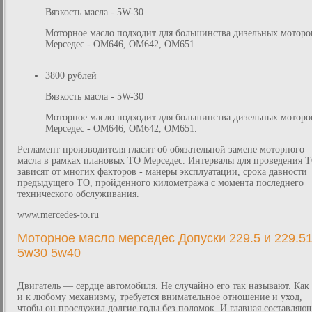
Вязкость масла - 5W-30
Моторное масло подходит для большинства дизельных моторо
Мерседес - OM646, OM642, OM651.
3800 рублей
Вязкость масла - 5W-30
Моторное масло подходит для большинства дизельных моторо
Мерседес - OM646, OM642, OM651.
Регламент производителя гласит об обязательной замене моторного
масла в рамках плановых ТО Мерседес. Интервалы для проведения 
зависят от многих факторов - манеры эксплуатации, срока давности
предыдущего ТО, пройденного километража с момента последнего
технического обслуживания.
www.mercedes-to.ru
Моторное масло мерседес Допуски 229.5 и 229.5
5w30 5w40
Двигатель — сердце автомобиля. Не случайно его так называют. Как
и к любому механизму, требуется внимательное отношение и уход,
чтобы он прослужил долгие годы без поломок. И главная составляющ