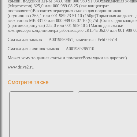
крыши, подкачки ZH-M 343.0 или 000 989 91 03Охлаждающая жидко
(Мерсотосол) 325,0 или 000 989 08 25 (как концентрат
поставляется)Высокотемпературная смазка для подшипников
(ступичных) 265,1 или 001 989 23 51 10 (150gr)Тормозная жидкость 
всех типов MB 331.0 или 000 989 08 07 10 (0,75L)Смазка для колодо
(противоскрипучая) 332,0 или 001 989 10 51Масло для смазки
компрессора кондиционера работающего сR134a 362.0 или 001 989 0
Смазка для замков — A0019890851, заменитель Febi 03514.
Смазка для личинок замков — A001989265110
Может кому то данная статья и поможетВсем удачи на дорогах:)
www.drive2.ru
Смотрите также