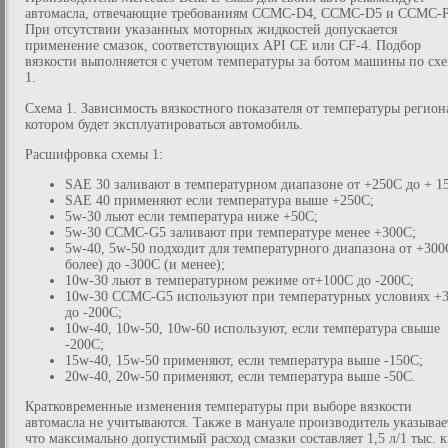
автомасла, отвечающие требованиям ССМС-D4, CCMC-D5 и ССМС-
При отсутствии указанных моторных жидкостей допускается
применение смазок, соответствующих API CE или CF-4. Подбор
вязкости выполняется с учетом температуры за ботом машины по сх
1.
Схема 1. Зависимость вязкостного показателя от температуры регион
котором будет эксплуатироваться автомобиль.
Расшифровка схемы 1:
SAE 30 заливают в температурном диапазоне от +250С до + 1
SAE 40 применяют если температура выше +250С;
5w-30 льют если температура ниже +50С;
5w-30 CCMC-G5 заливают при температуре менее +300С;
5w-40, 5w-50 подходит для температурного диапазона от +300
более) до -300С (и менее);
10w-30 льют в температурном режиме от+100С до -200С;
10w-30 CCMC-G5 используют при температурных условиях +
до -200С;
10w-40, 10w-50, 10w-60 используют, если температура свыше
-200С;
15w-40, 15w-50 применяют, если температура выше -150С;
20w-40, 20w-50 применяют, если температура выше -50С.
Кратковременные изменения температуры при выборе вязкости
автомасла не учитываются. Также в мануале производитель указывае
что максимально допустимый расход смазки составляет 1,5 л/1 тыс. к