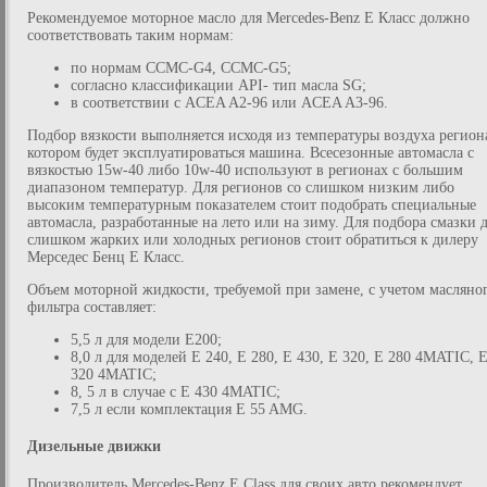
Рекомендуемое моторное масло для Mercedes-Benz E Класс должно
соответствовать таким нормам:
по нормам CCMC-G4, CCMC-G5;
согласно классификации API- тип масла SG;
в соответствии с ACEA A2-96 или ACEA A3-96.
Подбор вязкости выполняется исходя из температуры воздуха региона
котором будет эксплуатироваться машина. Всесезонные автомасла с
вязкостью 15w-40 либо 10w-40 используют в регионах с большим
диапазоном температур. Для регионов со слишком низким либо
высоким температурным показателем стоит подобрать специальные
автомасла, разработанные на лето или на зиму. Для подбора смазки 
слишком жарких или холодных регионов стоит обратиться к дилеру
Мерседес Бенц Е Класс.
Объем моторной жидкости, требуемой при замене, с учетом масляно
фильтра составляет:
5,5 л для модели E200;
8,0 л для моделей E 240, E 280, E 430, E 320, E 280 4MATIC, 
320 4MATIC;
8, 5 л в случае с E 430 4MATIC;
7,5 л если комплектация E 55 AMG.
Дизельные движки
Производитель Mercedes-Benz E Class для своих авто рекомендует