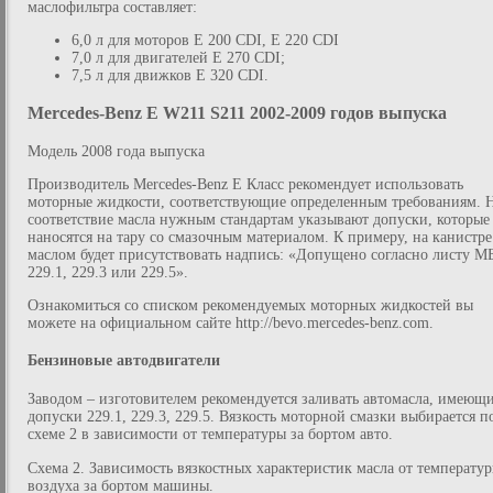
маслофильтра составляет:
6,0 л для моторов E 200 CDI, E 220 CDI
7,0 л для двигателей E 270 CDI;
7,5 л для движков E 320 CDI.
Mercedes-Benz E W211 S211 2002-2009 годов выпуска
Модель 2008 года выпуска
Производитель Mercedes-Benz E Класс рекомендует использовать
моторные жидкости, соответствующие определенным требованиям. 
соответствие масла нужным стандартам указывают допуски, которые
наносятся на тару со смазочным материалом. К примеру, на канистре
маслом будет присутствовать надпись: «Допущено согласно листу М
229.1, 229.3 или 229.5».
Ознакомиться со списком рекомендуемых моторных жидкостей вы
можете на официальном сайте http://bevo.mercedes-benz.com.
Бензиновые автодвигатели
Заводом – изготовителем рекомендуется заливать автомасла, имеющ
допуски 229.1, 229.3, 229.5. Вязкость моторной смазки выбирается п
схеме 2 в зависимости от температуры за бортом авто.
Схема 2. Зависимость вязкостных характеристик масла от температу
воздуха за бортом машины.