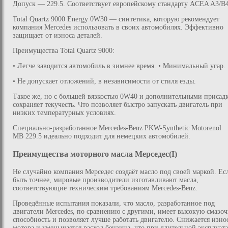
Допуск — 229.5. Соответствует европейскому стандарту ACEA A3/B4
Total Quartz 9000 Energy 0W30 — синтетика, которую рекомендует
компания Mercedes использовать в своих автомобилях. Эффективно
защищает от износа деталей.
Преимущества Total Quartz 9000:
• Легче заводится автомобиль в зимнее время. • Минимальный угар.
• Не допускает отложений, в независимости от стиля езды.
Такое же, но с большей вязкостью 0W40 и дополнительными присад
сохраняет текучесть. Что позволяет быстро запускать двигатель при
низких температурных условиях.
Специально-разработанное Mercedes-Benz PKW-Synthetic Motorenol
MB 229.5 идеально подходит для немецких автомобилей.
Преимущества моторного масла Мерседес(I)
Не случайно компания Мерседес создаёт масло под своей маркой. Ес
быть точнее, мировые производители изготавливают масла,
соответствующие техническим требованиям Mercedes-Benz.
Проведённые испытания показали, что масло, разработанное под
двигатели Mercedes, по сравнению с другими, имеет высокую смазо
способность и позволяет лучше работать двигателю. Снижается изно
мотора и уменьшается расход бензина, что при длительной эксплуат