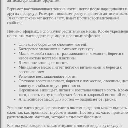
антибактериальным эффектом.
Бергамот восстанавливает тонкие ногти, ногти после наращивания и
других процедур. Розмарин помогает росту и является антисептиком
Эвкалипт сохраняет ногтю влагу, имеет противовоспалительные
свойства.
Помимо эфирных, используют растительные масла. Кроме укреплен
ногтя, эти масла дарят еще много полезных эффектов:
Оливковое борется со слоением ногтей.
Касторовое увлажняет и смягчает кутикулу.
Масло жожоба спасет от расслаивания и ломкости, борется с
неровностью ногтевой пластины.
Лимонное защищает ноготь.
Миндальное масло питает ноготки витаминами и борется с
расслаиванием.
Репейное восстанавливает ногти.
Ореховое восстанавливает, борется с ломкостью, слоением, дае
защиту и стабилизирует рост ногтя.
Персиковое защищает, питает и восстанавливает ноготь. Кром
того, ноготь сразу приобретает блеск и здоровый внешний вид
Апельсиновое масло для ногтей — защищает от грибка.
Эфирное масло редко используют в чистом виде, оно может вызвать
ожог, так как проникает глубоко в ткани. Поэтому их часто применя
растительными маслами, которые называют базовыми.
Как мы уже говорили, масло втирают в чистом виде в кутикулу и