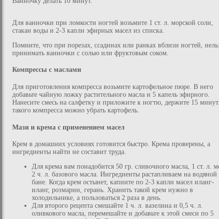
Ванночку делать 10 минут.
Для ванночки при ломкости ногтей возьмите 1 ст. л. морской соли,
стакан воды и 2-3 капли эфирных масел из списка.
Помните, что при порезах, ссадинах или ранках вблизи ногтей, нель
принимать ванночки с солью или фруктовым соком.
Компрессы с маслами
Для приготовления компресса возьмите картофельное пюре. В него
добавьте чайную ложку растительного масла и 5 капель эфирного.
Нанесите смесь на салфетку и приложите к ногтю, держите 15 минут
такого компресса можно убрать картофель.
Мази и крема с применением масел
Крем в домашних условиях готовится быстро. Крема проверены, а
ингредиенты найти не составит труда.
Для крема вам понадобится 50 гр. сливочного масла, 1 ст. л. м
2 ч. л. базового масла. Ингредиенты растапливаем на водяной
бане. Когда крем остынет, капните по 2-3 капли масел иланг-
иланг, розмарин, герань. Хранить такой крем нужно в
холодильнике, а пользоваться 2 раза в день.
Для второго рецепта смешайте 1 ч. л. вазелина и 0,5 ч. л.
оливкового масла, перемешайте и добавьте к этой смеси по 5