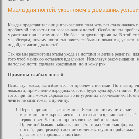
Масла для ногтей: укрепляем в домашних услови
Каждая представительница прекрасного пола хоть раз сталкивалась с
проблемой ломкости или расслаивания ногтей. Особенно эта пробле
мучает нас при авитаминозе. Но бывают другие причины. В этой ста
мы обсудим, почему ногти становятся слабыми и ломкими, узнаем, к
подойдет масло для ногтей.
Так же мы рассмотрим этапы ухода за ногтями и легкие рецепты, для
того чтоб маникюр оставался идеальным. Используя рекомендации, 
не только ногти сделаете красивыми, но и кожу рук.
Причины слабых ногтей
Используя масла, вы избавитесь от проблем с ногтями. Но зная при
ломкости, применение народных советов будет куда эффективнее. К
того, причина может скрываться во внутренних заболеваниях. Помн
лечите не симптомы, а причину.
Первая причина — авитаминоз. Если организму не хватает
витаминов и микроэлементов, ногти слоятся, становятся слаб
теряют цвет. Часто это происходит весной и осенью.
Причиной бывают заболевания. Эта тема обширная, форма
ногтей, цвет, рельеф, слоение свидетельствуют о проблемах с
органами, о гормональном сбое.