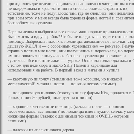
приходилось две недели сращивать расслоившуюся часть, потом я сн
не выдерживала и красила, и ногти снова слоились. Отрастить их,
естественно, тоже не получалось: там, где не слоились, они ломались
при всем этом у меня всегда была хорошая форма ногтей и сравните
беспроблемная кутикула.
Первым делом я выбросила все старые маникюрные принадлежности
Была мысль: а вдруг грибок? Чтобы не плодить заразу, все отправила
помойку. Выбросила пилочки, ножницы, апельсиновые палочки, ст
дешевую ЖДСЛ и — с особенным удовольствием — ремувер. Ремув
страшно портил мне ногти, они шелушились и пересыхали, но перес
им пользоваться не получалось: без него кутикула разрасталась и
кустилась. Все цветные лаки — туда же. Оставила только два лака и 
с топом для педикюра и масло Sally Hansen в карандаше для
использования на работе. В первый заход в магазин я купила:
— картонную пилочку (стеклянные тоже хорошие, но никакой
металлической! металл и ногти — понятия несовместимые)
— полировочную пилочку (советую пилку фирмы Kiss, продается в 
Гошах, стоит 80 рублей, полирует на отлично)
— хорошие качественные ножницы (металл и ногти — понятия
несовместимые, все помнят? но ножницы иметь нужно; сейчас у мен
ножницы фирмы Сталекс с длинными тонкими и ОЧЕНЬ острыми
лезвиями)
— палочки из апельсинового дерева