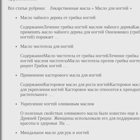
Все статьи рубрики: Лекарственные масла » Масло для ногтей »
Масло чайного дерева от грибка ногтей
СодержаниеЛечение грибка ногтей маслом чайного дереваКак
применять масло чайного дерева для ногтей Онихомикоз (гри
ногтей) поражает …
Масло чистотела для ногтей
СодержаниеМасло чистотела от грибка ногтейЛечение грибка
ногтей маслом чистотелаМасло чистотела против грибка ногте
рецепт Грибок ногтей …
Применение касторового масла для ногтей
СодержаниеКасторовое масло для роста ногтейКасторовое мас
для укрепления ногтей Касторовое масло относится к препара
растительного …
Укрепление ногтей оливковым маслом
О полезных свойствах оливкового масла было известно еще в
Древней Греции. Женщины использовали его для поддержани
красоты и здоровья. На …
Миндальное масло для рук и ногтей