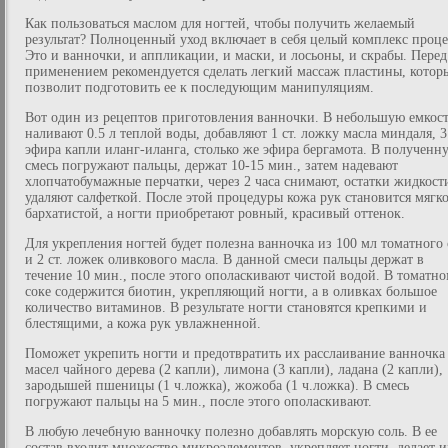
Как пользоваться маслом для ногтей, чтобы получить желаемый
результат? Полноценный уход включает в себя целый комплекс проце
Это и ванночки, и аппликации, и маски, и лосьоны, и скрабы. Перед
применением рекомендуется сделать легкий массаж пластины, котор
позволит подготовить ее к последующим манипуляциям.
Вот один из рецептов приготовления ванночки. В небольшую емкос
наливают 0.5 л теплой воды, добавляют 1 ст. ложку масла миндаля, 3
эфира капли иланг-иланга, столько же эфира бергамота. В полученн
смесь погружают пальцы, держат 10-15 мин., затем надевают
хлопчатобумажные перчатки, через 2 часа снимают, остатки жидкост
удаляют салфеткой. После этой процедуры кожа рук становится мягко
бархатистой, а ногти приобретают ровный, красивый оттенок.
Для укрепления ногтей будет полезна ванночка из 100 мл томатного 
и 2 ст. ложек оливкового масла. В данной смеси пальцы держат в
течение 10 мин., после этого ополаскивают чистой водой. В томатн
соке содержится биотин, укрепляющий ногти, а в оливках большое
количество витаминов. В результате ногти становятся крепкими и
блестящими, а кожа рук увлажненной.
Поможет укрепить ногти и предотвратить их расслаивание ванночка
масел чайного дерева (2 капли), лимона (3 капли), ладана (2 капли),
зародышей пшеницы (1 ч.ложка), жожоба (1 ч.ложка). В смесь
погружают пальцы на 5 мин., после этого ополаскивают.
В любую лечебную ванночку полезно добавлять морскую соль. В ее
состав входит множество микроэлементов, укрепляет ногти, делает и