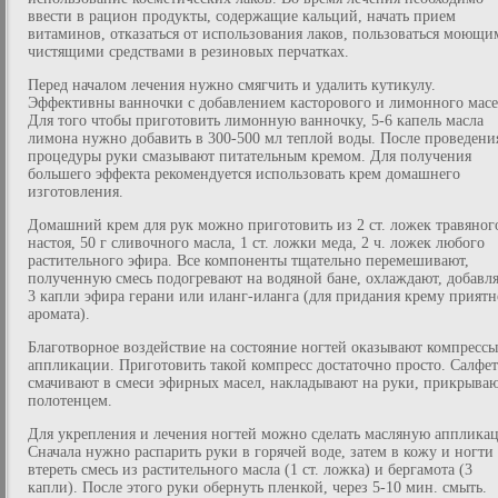
ввести в рацион продукты, содержащие кальций, начать прием
витаминов, отказаться от использования лаков, пользоваться моющи
чистящими средствами в резиновых перчатках.
Перед началом лечения нужно смягчить и удалить кутикулу.
Эффективны ванночки с добавлением касторового и лимонного масе
Для того чтобы приготовить лимонную ванночку, 5-6 капель масла
лимона нужно добавить в 300-500 мл теплой воды. После проведени
процедуры руки смазывают питательным кремом. Для получения
большего эффекта рекомендуется использовать крем домашнего
изготовления.
Домашний крем для рук можно приготовить из 2 ст. ложек травяног
настоя, 50 г сливочного масла, 1 ст. ложки меда, 2 ч. ложек любого
растительного эфира. Все компоненты тщательно перемешивают,
полученную смесь подогревают на водяной бане, охлаждают, добавл
3 капли эфира герани или иланг-иланга (для придания крему приятн
аромата).
Благотворное воздействие на состояние ногтей оказывают компрессы
аппликации. Приготовить такой компресс достаточно просто. Салфе
смачивают в смеси эфирных масел, накладывают на руки, прикрыва
полотенцем.
Для укрепления и лечения ногтей можно сделать масляную апплика
Сначала нужно распарить руки в горячей воде, затем в кожу и ногти
втереть смесь из растительного масла (1 ст. ложка) и бергамота (3
капли). После этого руки обернуть пленкой, через 5-10 мин. смыть.