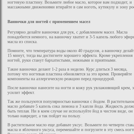
ногтевую пластину. Возьмите любое масло, которое вам подходит, и
массажными движениями втирайте в сам ноготь, кутикулу и зону ро
Ванночки для ногтей с применением масел
Регулярно делайте ванночки для рук, с добавлением масел. Масла
понадобится немного, на ванночку хватит и 3-5 капель любого эфир
масла из списка.
Помните, что температура воды около 40 градусов, а ванночку делай
15 минут, тогда вы достигнете хорошего эффекта. Кроме укрепления
ногтей, руки станут бархатистыми, нежными и приятными.
Такие ванночки делают 1-2 раза в неделю. Курс длиться 3 месяца,
потому что ногтевая пластина обновляется за это время. Проверяйте
компоненты на аллергическую реакцию перед процедурой.
После ванночки нанесите на ногти и кожу рук увлажняющий крем, э
усилит эффект.
Так же пользуются популярностью ванночки с йодом. В растительно
масло добавьте 5 капель сока лимона и 3 капли йода. Жидкость долж
быть теплая. Ни в коем случае не используйте йод в чистом виде, он
только навредит, а так пойдет на пользу.
В растительное масло еще добавьте уксус. Возьмите по четверти стак
масла и яблочного уксуса, перемешайте и погрузите в эту смесь ногт