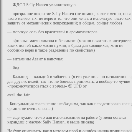
— ЖДСЛ Sally Hansen увлажняющую
— прозрачное покрытие Sally Hansen (не помню, какое именно, но я
часто меняю, т.к. не верю в то, что они лечат, а использую чисто как
защиту от механических повреждений; в общем, сойдет любое)
— морскую соль без красителей и ароматизаторов
— эфирные масла лимона и бергамота (можно почитать в интернете,
каких ногтей какое масло нужно; я брала для слоящихся, хотя не
особенно верю в такое разделение по свойствам)
— витамины Аевит в капсулах
— йод
— Кальцид — кальций в таблетках (я его уже пила по назначению в
для других целей, так что не боялась принимать, а вообще-то лучше
«проконсультироваться с врачом» 🙂 UPD от
estel_the_fair
: Консультация совершенно необходима, так как передозировка кальц
организме очень опасна.)
— еще нужно что-то для использования на работе (у меня остался
карандаш с маслом Sally Hansen, я выше писала)
Не буду описывать, как я методом проб и ошибок нашла правильный