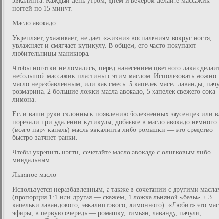
эвкалипта. Каждый день утром, днем и вечером делайте массажик
ногтей по 15 минут.
Масло авокадо
Укрепляет, ухаживает, не дает «жизни» воспалениям вокруг ногтя,
увлажняет и смягчает кутикулу. В общем, его часто покупают
любительницы маникюра.
Чтобы ноготки не ломались, перед нанесением цветного лака сделай
небольшой массажик пластины с этим маслом. Использовать можно
масло неразбавленным, или как смесь: 5 капелек масел лаванды, пачу
розмарина, 2 большие ложки масла авокадо, 5 капелек свежего сока
лимона.
Если ваши руки склонны к появлению болезненных заусенцев или в
порезали при удалении кутикулы, добавьте в масло авокадо немного
(всего пару капель) масла эвкалипта либо ромашки — это средство
быстро затянет ранки.
Чтобы укрепить ногти, сочетайте масло авокадо с оливковым либо
миндальным.
Льняное масло
Используется неразбавленным, а также в сочетании с другими масла
(пропорция 1:1 или другая — скажем, 1 ложка льняной «базы» + 3
капельки лавандового, эвкалиптового, лимонного). «Любит» это мас
эфиры, в первую очередь — ромашку, тимьян, лаванду, пачули,