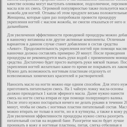
качестве основы могут выступать оливковое, подсолнечное, персиков
масла или их смесь. Огромной популярностью также пользуется мас
жожоба для ногтей. Отзывы об этом продукте весьма положительные
Женщины, которые один раз попробовали провести процедуру
укрепления ногтей с маслом жожоба, не смогли отказаться от него и 
дальнейшем.
Для увеличения эффективности проводимой процедуры можно доба
в ванночку витамины или другие активные компоненты. Отличным
вариантом в данном случае станет добавление в состав средства
«Аевит». Продолжительность укрепления ногтей при помощи масля
ванночки должна составлять примерно 20 минут. После проведения
процедуры не рекомендуется мыть руки водой с применением моющ
средства. Достаточно будет просто вытереть руки мягкой тканью. По
укрепления ногтей желательно какое-то время не покрывать их лаком
Нужно дать возможность ногтевым пластинам отдохнуть от
всевозможных химических красителей и растворителей.
Наносить масло на ногти можно еще одним способом. Для этого ну
приготовить питательную смесь. На 1 чайную ложку масла-основы
должно приходиться 1 капля эфирного масла. Далее нужно нанести
смесь на ногти слегка втирая ее при помощи полирующего валика.
После этого нужно постараться ничего не делать руками в течении 2
минут, чтобы не смыть с ногтевых пластин питательный состав. Мас
можно втирать не только в ногти, но и в кутикулы, а также в кожу р
Для увеличения эффективности процедуры нужно слегка разогреть
питательный состав на водяной бане. Разогретое масло будет лучше
проникать в кожу и ногтевые пластины, питая, слегка отбеливая и