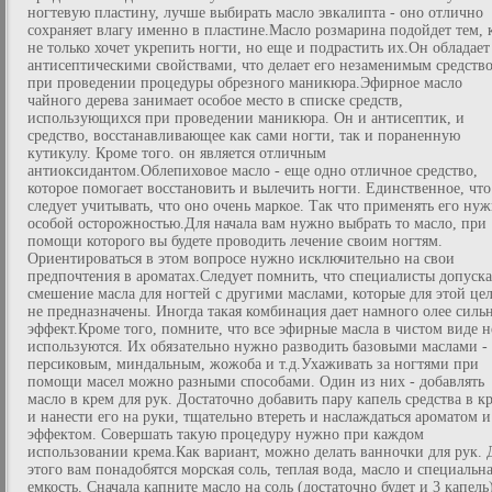
ногтевую пластину, лучше выбирать масло эвкалипта - оно отлично
сохраняет влагу именно в пластине.Масло розмарина подойдет тем, 
не только хочет укрепить ногти, но еще и подрастить их.Он обладает
антисептическими свойствами, что делает его незаменимым средств
при проведении процедуры обрезного маникюра.Эфирное масло
чайного дерева занимает особое место в списке средств,
использующихся при проведении маникюра. Он и антисептик, и
средство, восстанавливающее как сами ногти, так и пораненную
кутикулу. Кроме того. он является отличным
антиоксидантом.Облепиховое масло - еще одно отличное средство,
которое помогает восстановить и вылечить ногти. Единственное, что
следует учитывать, что оно очень маркое. Так что применять его нуж
особой осторожностью.Для начала вам нужно выбрать то масло, при
помощи которого вы будете проводить лечение своим ногтям.
Ориентироваться в этом вопросе нужно исключительно на свои
предпочтения в ароматах.Следует помнить, что специалисты допуск
смешение масла для ногтей с другими маслами, которые для этой це
не предназначены. Иногда такая комбинация дает намного олее силь
эффект.Кроме того, помните, что все эфирные масла в чистом виде н
используются. Их обязательно нужно разводить базовыми маслами -
персиковым, миндальным, жожоба и т.д.Ухаживать за ногтями при
помощи масел можно разными способами. Один из них - добавлять
масло в крем для рук. Достаточно добавить пару капель средства в к
и нанести его на руки, тщательно втереть и наслаждаться ароматом и
эффектом. Совершать такую процедуру нужно при каждом
использовании крема.Как вариант, можно делать ванночки для рук. 
этого вам понадобятся морская соль, теплая вода, масло и специальн
емкость. Сначала капните масло на соль (достаточно будет и 3 капель)