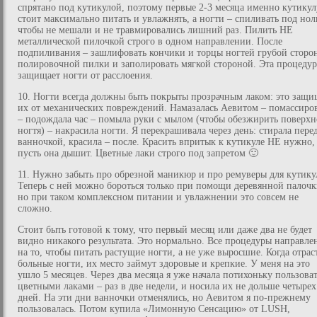
спрятано под кутикулой, поэтому первые 2-3 месяца именно кутикул
стоит максимально питать и увлажнять, а ногти – спиливать под нол
чтобы не мешали и не травмировались лишний раз. Пилить НЕ
металлической пилочкой строго в одном направлении. После
подпиливания – зашлифовать кончики и торцы ногтей грубой сторо
полировочной пилки и заполировать мягкой стороной. Эта процедур
защищает ногти от расслоения.
10. Ногти всегда должны быть покрыты прозрачным лаком: это защи
их от механических повреждений. Намазалась Аевитом – помассиро
– подождала час – помыла руки с мылом (чтобы обезжирить поверхн
ногтя) – накрасила ногти. Я перекрашивала через день: стирала пере
ванночкой, красила – после. Красить впритык к кутикуле НЕ нужно,
пусть она дышит. Цветные лаки строго под запретом 🙂
11. Нужно забыть про обрезной маникюр и про ремуверы для кутику
Теперь с ней можно бороться только при помощи деревянной палочк
но при таком комплексном питании и увлажнении это совсем не
сложно.
Стоит быть готовой к тому, что первый месяц или даже два не будет
видно никакого результата. Это нормально. Все процедуры направле
на то, чтобы питать растущие ногти, а не уже выросшие. Когда отрас
больные ногти, их место займут здоровые и крепкие. У меня на это
ушло 5 месяцев. Через два месяца я уже начала потихоньку пользоват
цветными лаками – раз в две недели, и носила их не дольше четырех
дней. На эти дни ванночки отменялись, но Аевитом я по-прежнему
пользовалась. Потом купила «Лимонную Сенсацию» от LUSH,