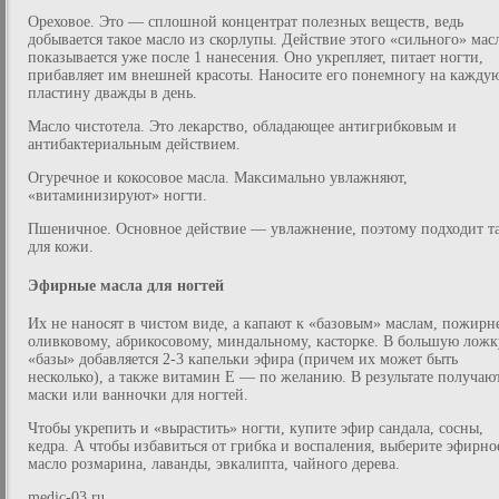
Ореховое. Это — сплошной концентрат полезных веществ, ведь
добывается такое масло из скорлупы. Действие этого «сильного» мас
показывается уже после 1 нанесения. Оно укрепляет, питает ногти,
прибавляет им внешней красоты. Наносите его понемногу на кажду
пластину дважды в день.
Масло чистотела. Это лекарство, обладающее антигрибковым и
антибактериальным действием.
Огуречное и кокосовое масла. Максимально увлажняют,
«витаминизируют» ногти.
Пшеничное. Основное действие — увлажнение, поэтому подходит т
для кожи.
Эфирные масла для ногтей
Их не наносят в чистом виде, а капают к «базовым» маслам, пожирне
оливковому, абрикосовому, миндальному, касторке. В большую ложк
«базы» добавляется 2-3 капельки эфира (причем их может быть
несколько), а также витамин Е — по желанию. В результате получаю
маски или ванночки для ногтей.
Чтобы укрепить и «вырастить» ногти, купите эфир сандала, сосны,
кедра. А чтобы избавиться от грибка и воспаления, выберите эфирно
масло розмарина, лаванды, эвкалипта, чайного дерева.
medic-03.ru