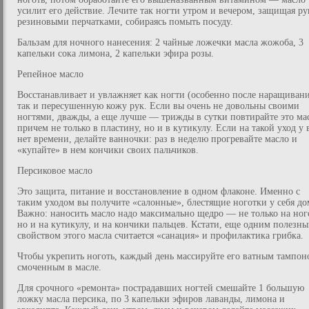
усилит его действие. Лечите так ногти утром и вечером, защищая ру
резиновыми перчатками, собираясь помыть посуду.
Бальзам для ночного нанесения: 2 чайные ложечки масла жожоба, 3
капельки сока лимона, 2 капельки эфира розы.
Репейное масло
Восстанавливает и увлажняет как ногти (особенно после наращивани
так и пересушенную кожу рук. Если вы очень не довольны своими
ногтями, дважды, а еще лучше — трижды в сутки повтирайте это ма
причем не только в пластину, но и в кутикулу. Если на такой уход у 
нет времени, делайте ванночки: раз в неделю прогревайте масло и
«купайте» в нем кончики своих пальчиков.
Персиковое масло
Это защита, питание и восстановление в одном флаконе. Именно с
таким уходом вы получите «салонные», блестящие ноготки у себя до
Важно: наносить масло надо максимально щедро — не только на ног
но и на кутикулу, и на кончики пальцев. Кстати, еще одним полезн
свойством этого масла считается «санация» и профилактика грибка.
Чтобы укрепить ноготь, каждый день массируйте его ватным тампон
смоченным в масле.
Для срочного «ремонта» пострадавших ногтей смешайте 1 большую
ложку масла персика, по 3 капельки эфиров лаванды, лимона и