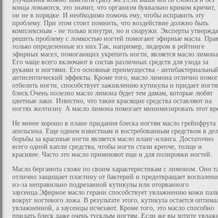
конца ломаются, это значит, что организм буквально криком кричит, 
он не в порядке. И необходимо помочь ему, чтобы исправить эту
проблему. При этом стоит помнить, что воздействие должно быть
комплексным - не только изнутри, но и снаружи. Эксперты утвержд
решить проблему с ломкостью ногтей помогают эфирные масла. Прав
только определенные из них.Так, например, лидером в рейтинге
эфирных масел, помогающих укрепить ногти, является масло лимона
Его чаще всего включают в состав различных средств для ухода за
руками и ногтями. Его основные преимущества - антибактериальны
антисептический эффекты. Кроме того, масло лимона отлично помог
отбелить ногти, способствует заживлению кутикулы и придает ногт
блеск.Очень полезно масло лимона будет тем дамам, которые любят
цветные лаки. Известно, что такие красящие средства оставляют на
ногтях желтизну. А масло лимона помогает минимизировать этот вр
Не менее хорошо в плане придания блеска ногтям масло грейпфрута
апельсина. Еще одним известным и востребованным средством в дел
борьбы за красивые ногти является масло иланг-иланга. Достаточно
всего одной капли средства, чтобы ногти стали крепче, толще и
красивее. Часто это масло применяют еще и для полировки ногтей.
Масло бергамота схоже по своим характеристикам с лимоном. Оно т
отлично защищает пластину от бактерий и предотвращает воспалени
из-за неправильно подрезанной кутикулы или оторванного
заусенца.Эфирное масло герани способствует увлажнению кожи пал
вокруг ногтевого ложа. В результате этого, кутикула остается оптима
увлажненной, а заусенцы исчезают. Кроме того, это масло способно
придать блеск даже очень тусклым ногтям. Если же вы хотите увлаж