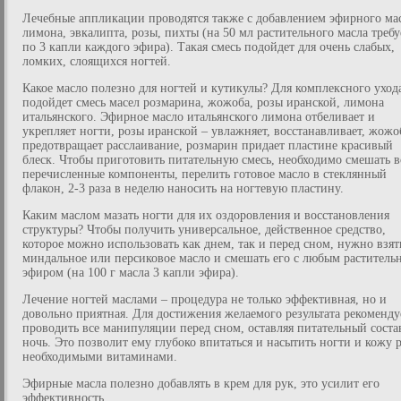
Лечебные аппликации проводятся также с добавлением эфирного ма
лимона, эвкалипта, розы, пихты (на 50 мл растительного масла требу
по 3 капли каждого эфира). Такая смесь подойдет для очень слабых,
ломких, слоящихся ногтей.
Какое масло полезно для ногтей и кутикулы? Для комплексного уход
подойдет смесь масел розмарина, жожоба, розы иранской, лимона
итальянского. Эфирное масло итальянского лимона отбеливает и
укрепляет ногти, розы иранской – увлажняет, восстанавливает, жожо
предотвращает расслаивание, розмарин придает пластине красивый
блеск. Чтобы приготовить питательную смесь, необходимо смешать в
перечисленные компоненты, перелить готовое масло в стеклянный
флакон, 2-3 раза в неделю наносить на ногтевую пластину.
Каким маслом мазать ногти для их оздоровления и восстановления
структуры? Чтобы получить универсальное, действенное средство,
которое можно использовать как днем, так и перед сном, нужно взят
миндальное или персиковое масло и смешать его с любым раститель
эфиром (на 100 г масла 3 капли эфира).
Лечение ногтей маслами – процедура не только эффективная, но и
довольно приятная. Для достижения желаемого результата рекоменду
проводить все манипуляции перед сном, оставляя питательный соста
ночь. Это позволит ему глубоко впитаться и насытить ногти и кожу 
необходимыми витаминами.
Эфирные масла полезно добавлять в крем для рук, это усилит его
эффективность.