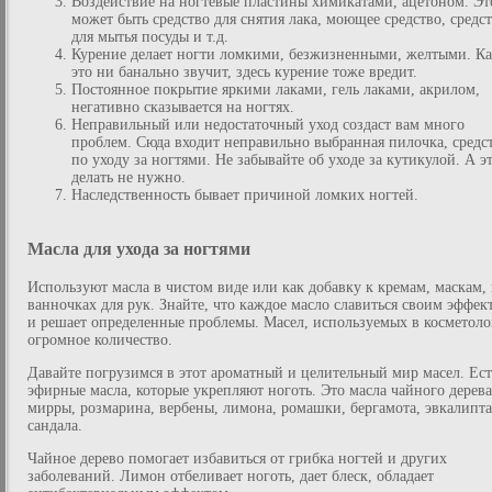
Воздействие на ногтевые пластины химикатами, ацетоном. Эт
может быть средство для снятия лака, моющее средство, средс
для мытья посуды и т.д.
Курение делает ногти ломкими, безжизненными, желтыми. К
это ни банально звучит, здесь курение тоже вредит.
Постоянное покрытие яркими лаками, гель лаками, акрилом,
негативно сказывается на ногтях.
Неправильный или недостаточный уход создаст вам много
проблем. Сюда входит неправильно выбранная пилочка, средс
по уходу за ногтями. Не забывайте об уходе за кутикулой. А э
делать не нужно.
Наследственность бывает причиной ломких ногтей.
Масла для ухода за ногтями
Используют масла в чистом виде или как добавку к кремам, маскам, 
ванночках для рук. Знайте, что каждое масло славиться своим эффек
и решает определенные проблемы. Масел, используемых в косметол
огромное количество.
Давайте погрузимся в этот ароматный и целительный мир масел. Ест
эфирные масла, которые укрепляют ноготь. Это масла чайного дерева
мирры, розмарина, вербены, лимона, ромашки, бергамота, эвкалипта
сандала.
Чайное дерево помогает избавиться от грибка ногтей и других
заболеваний. Лимон отбеливает ноготь, дает блеск, обладает