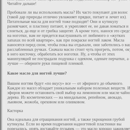
Читайте дальше!
Пробовали ли вы использовать масла? Их часто покупают для волос
(такой дар природы отлично увлажняет прядки, питает и лечит их).
Питательные масла для ногтей тоже подходят! Они и кутикулу
размягчают, и пластину питают, и укрепляют ее, не давая ломаться и
слоиться, да еще и от грибка защитят. А кроме того, нанося это сред
на ноготки, вам не придется выслушивать от любимого о «жутких
запахах по всей квартире», как при покраске ногтей лаком. Масла
наносятся перед сном, чтобы пока вы отдыхали, они заботились о в
расслабленных ручках. Сначала масло стоит чуть прогреть, потом, ок
в него кисточку, обработать все ноготки. Ну, а чтобы от этих
манипуляций не пострадали подушка с одеялом, оденьте перчатки, а
лучше — оберните руки пищевой пленкой.
Какое масло для ногтей лучше?
Вашим ногтям будут «по вкусу» все — от эфирного до обычного.
Каждое из масел обладает уникальным набором полезных веществ. 
эфиров можете остановить свой выбор на лимонном или масле чайн
дерева. Из косметических — на миндальном, репейном, авокадо,
льняном, жожоба, ореховом или оливковом.
Касторка
Она идеальна для отращивания ногтей, а также укрощения грубой
кутикулы. Если во время подрезания надногтевой пластинки вы
порезались, опять доставайте пузырек — это масло хорошо заживляе