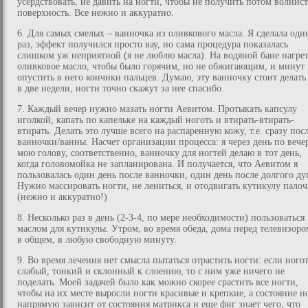
усердствовать, не давить на ногти, чтобы не получить потом волнис
поверхность. Все нежно и аккуратно.
6. Для самых смелых – ванночка из оливкового масла. Я сделала оди
раз, эффект получился просто вау, но сама процедура показалась
слишком уж неприятной (я не люблю масла). На водяной бане нагре
оливковое масло, чтобы было горячим, но не обжигающим, и минут 
опустить в него кончики пальцев. Думаю, эту ванночку стоит делать
в две недели, ногти точно скажут за нее спасибо.
7. Каждый вечер нужно мазать ногти Аевитом. Протыкать капсулу
иголкой, капать по капельке на каждый ноготь и втирать-втирать-
втирать. Делать это лучше всего на распаренную кожу, т.е. сразу пос
ванночки/ванны. Насчет организации процесса: я через день по вече
мою голову, соответственно, ванночку для ногтей делаю в тот день,
когда головомойка не запланирована. И получается, что Аевитом я
пользовалась один день после ванночки, один день после долгого ду
Нужно массировать ногти, не лениться, и отодвигать кутикулу пало
(нежно и аккуратно!)
8. Несколько раз в день (2-3-4, по мере необходимости) пользоваться
маслом для кутикулы. Утром, во время обеда, дома перед телевизоро
в общем, в любую свободную минуту.
9. Во время лечения нет смысла пытаться отрастить ногти: если ного
слабый, тонкий и склонный к слоению, то с ним уже ничего не
поделать. Моей задачей было как можно скорее срастить все ногти,
чтобы на их месте выросли ногти красивые и крепкие, а состояние н
напрямую зависит от состояния матрикса и еще фиг знает чего, что