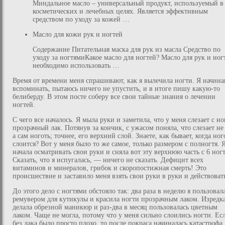
Миндальное масло – универсальный продукт, используемый в
косметических и лечебных целях. Является эффективным
средством по уходу за кожей …
Масло для кожи рук и ногтей
Содержание Питательная маска для рук из масла Средство по
уходу за ногтямиКакое масло для ногтей? Масло для рук и ног
необходимо использовать …
Время от времени меня спрашивают, как я вылечила ногти. Я начин
вспоминать, пытаюсь ничего не упустить, и в итоге пишу какую-то
белиберду. В этом посте соберу все свои тайные знания о лечении
ногтей.
С чего все началось. Я мыла руки и заметила, что у меня слезает с но
прозрачный лак. Потянув за кончик, с ужасом поняла, что слезает не 
а сам ноготь; точнее, его верхний слой. Знаете, как бывает, когда ног
слоится? Вот у меня было то же самое, только размером с полногтя. 
начала осматривать свои руки и сняла вот эту верхнюю часть с 6 ног
Сказать, что я испугалась, — ничего не сказать. Дефицит всех
витаминов и минералов, грибок и скоропостижная смерть! Это
происшествие и заставило меня взять свои руки в руки и действоват
До этого дело с ногтями обстояло так: два раза в неделю я пользовал
ремувером для кутикулы и красила ногти прозрачным лаком. Изредк
делала обрезной маникюр и раз-два в месяц пользовалась цветным
лаком. Чаще не могла, потому что у меня сильно слоились ногти. Ес
без лака было просто плохо, то после покраса начиналась катастрофа,