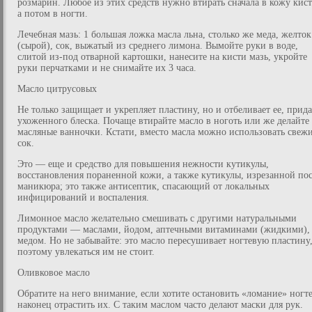
розмарин. Любое из этих средств нужно втирать сначала в кожу кист
а потом в ногти.
Лечебная мазь: 1 большая ложка масла льна, столько же меда, желток
(сырой), сок, выжатый из среднего лимона. Вымойте руки в воде,
слитой из-под отварной картошки, нанесите на кисти мазь, укройте
руки перчатками и не снимайте их 3 часа.
Масло цитрусовых
Не только защищает и укрепляет пластину, но и отбеливает ее, прида
ухоженного блеска. Почаще втирайте масло в ноготь или же делайте
масляные ванночки. Кстати, вместо масла можно использовать свеж
сок.
Это — еще и средство для повышения нежности кутикулы,
восстановления пораненной кожи, а также кутикулы, изрезанной по
маникюра; это также антисептик, спасающий от локальных
инфицирований и воспаления.
Лимонное масло желательно смешивать с другими натуральными
продуктами — маслами, йодом, аптечными витаминами (жидкими),
медом. Но не забывайте: это масло пересушивает ногтевую пластину
поэтому увлекаться им не стоит.
Оливковое масло
Обратите на него внимание, если хотите остановить «ломание» ногт
наконец отрастить их. С таким маслом часто делают маски для рук.