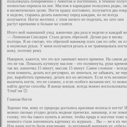
пользовалась попеременно с Аевитом и постепенно, в течение полуг
полностью перешла на нее. Маслом в карандаше пользуюсь редко, ск
в косметических целях. Ногти крашу постоянно, получается два покр
в неделю, стараюсь делать ванночку перед каждым, но не всегда
получается. Ногти желтеют, с этим ничего не поделать, но зато они
растут крепкими и больше не слоятся.
Итого мой нынешний уход: ванночки два раза в неделю и каждый ве
— Лимонная Сенсация. Стала делать обрезной. Делаю раз в месяц-
полтора. Я не считаю, что обрезной маникюр плох сам по себе; он п
в неумелых руках. У меня получается резать и не травмировать ногт
кожу, поэтому режу.
Наверное, кажется, что это все занимает много времени. На самом де
это не так. Помазать кутикулу маслом – это полминуты, руки кремом
так же, ванночка 15 минут, массаж 15 минут. Самое сложное – всегда
этом помнить, делать все регулярно, не лениться, не забывать, не чер
раз, выработать привычку, делать все на автомате. Если есть желание
вылечить ногти, это не сложно, а если особого желания нет, то можн
найти другие способы. В конце концов, всегда можно воспользовать
Trind’ом 🙂
Главная Ногти
Хорошо тем, кому от природы достались красивые волосы и ногти! 
можно сколько угодно делать модные прически, маникюр, и не лома
голову, что бы такого купить в аптеке, чтобы пряди и ноготки тоже х
немного стали напоминать картинку из журнала… Вы — не в их чис
Или ваши ногти были красивыми, да неудачный маникюр их «убил»