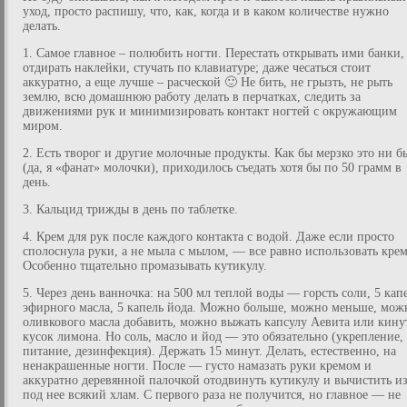
уход, просто распишу, что, как, когда и в каком количестве нужно
делать.
1. Самое главное – полюбить ногти. Перестать открывать ими банки,
отдирать наклейки, стучать по клавиатуре; даже чесаться стоит
аккуратно, а еще лучше – расческой 🙂 Не бить, не грызть, не рыть
землю, всю домашнюю работу делать в перчатках, следить за
движениями рук и минимизировать контакт ногтей с окружающим
миром.
2. Есть творог и другие молочные продукты. Как бы мерзко это ни б
(да, я «фанат» молочки), приходилось съедать хотя бы по 50 грамм в
день.
3. Кальцид трижды в день по таблетке.
4. Крем для рук после каждого контакта с водой. Даже если просто
сполоснула руки, а не мыла с мылом, — все равно использовать крем
Особенно тщательно промазывать кутикулу.
5. Через день ванночка: на 500 мл теплой воды — горсть соли, 5 кап
эфирного масла, 5 капель йода. Можно больше, можно меньше, мож
оливкового масла добавить, можно выжать капсулу Аевита или кину
кусок лимона. Но соль, масло и йод — это обязательно (укрепление,
питание, дезинфекция). Держать 15 минут. Делать, естественно, на
ненакрашенные ногти. После — густо намазать руки кремом и
аккуратно деревянной палочкой отодвинуть кутикулу и вычистить из
под нее всякий хлам. С первого раза не получится, но главное — не