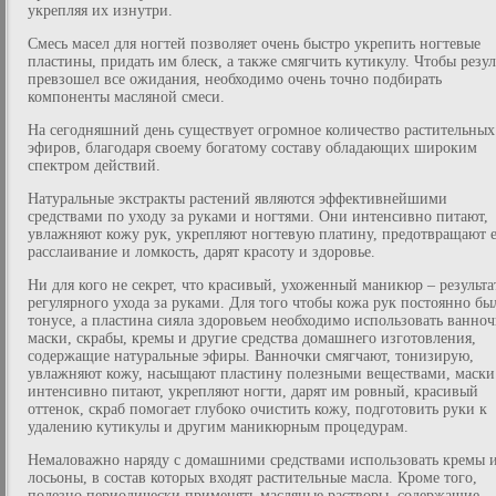
укрепляя их изнутри.
Смесь масел для ногтей позволяет очень быстро укрепить ногтевые
пластины, придать им блеск, а также смягчить кутикулу. Чтобы резул
превзошел все ожидания, необходимо очень точно подбирать
компоненты масляной смеси.
На сегодняшний день существует огромное количество растительных
эфиров, благодаря своему богатому составу обладающих широким
спектром действий.
Натуральные экстракты растений являются эффективнейшими
средствами по уходу за руками и ногтями. Они интенсивно питают,
увлажняют кожу рук, укрепляют ногтевую платину, предотвращают 
расслаивание и ломкость, дарят красоту и здоровье.
Ни для кого не секрет, что красивый, ухоженный маникюр – результа
регулярного ухода за руками. Для того чтобы кожа рук постоянно бы
тонусе, а пластина сияла здоровьем необходимо использовать ванноч
маски, скрабы, кремы и другие средства домашнего изготовления,
содержащие натуральные эфиры. Ванночки смягчают, тонизирую,
увлажняют кожу, насыщают пластину полезными веществами, маски
интенсивно питают, укрепляют ногти, дарят им ровный, красивый
оттенок, скраб помогает глубоко очистить кожу, подготовить руки к
удалению кутикулы и другим маникюрным процедурам.
Немаловажно наряду с домашними средствами использовать кремы 
лосьоны, в состав которых входят растительные масла. Кроме того,
полезно периодически применять масляные растворы, содержащие