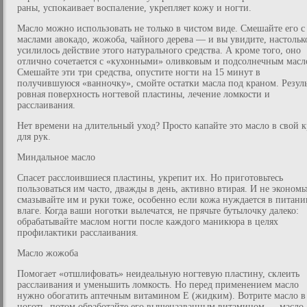
раны, успокаивает воспаление, укрепляет кожу и ногти.
Масло можно использовать не только в чистом виде. Смешайте его с
маслами авокадо, жожоба, чайного дерева — и вы увидите, настольк
усилилось действие этого натурального средства. А кроме того, оно
отлично сочетается с «кухонными» оливковым и подсолнечным масл
Смешайте эти три средства, опустите ногти на 15 минут в
получившуюся «ванночку», смойте остатки масла под краном. Резуль
ровная поверхность ногтевой пластины, лечение ломкости и
расслаивания.
Нет времени на длительный уход? Просто капайте это масло в свой 
для рук.
Миндальное масло
Спасет расслоившиеся пластины, укрепит их. Но приготовьтесь
пользоваться им часто, дважды в день, активно втирая. И не экономь
смазывайте им и руки тоже, особенно если кожа нуждается в питани
влаге. Когда ваши ноготки вылечатся, не прячьте бутылочку далеко:
обрабатывайте маслом ногти после каждого маникюра в целях
профилактики расслаивания.
Масло жожоба
Помогает «отшлифовать» неидеальную ногтевую пластину, склеить
расслаивания и уменьшить ломкость. Но перед применением масло
нужно обогатить аптечным витамином Е (жидким). Вотрите масло в
ноготь, потом обработайте его вышеназванным витамином — масло