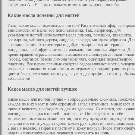
витамины А и Е – так называемые «витамины роста ногтей».
Какие масла полезны для ногтей
Итак, какие масла полезны для ногтей? Растительный эфир выбирают
зависимости от целей его использования. Так, например, для
укрепления ногтей используют масла лимона, ромашки, эвкалипта,
розмарина, чайного дерева, сандала, авокадо, миндаля, абрикоса. Дл
восстановления их структуры подойдет эфирное масло герани,
мандарина, грейпфрута, лимона, авокадо, шиповника, абрикоса. Для
предотвращения расслаивания и ломкости используются иланг-иланг
чабрец, бергамот. Масло лимона укрепляет, осветляет пожелтевшую
пластину. Все перечисленные средства оздоравливают ногти, ускоря
их рост, насыщают витаминами и минералами, придают равномерны
цвет и блеск, смягчают кутикулу, служат для профилактики грибков
заболеваний.
Какое масло для ногтей лучшее
Какое масло для ногтей лучше – вопрос довольно сложный, поскольк
каждое из них несет в себе огромный запас витаминов, минералов и
прочих веществ, необходимых для их здоровья. Считается, что лучше
масло для слоящихся ногтей – оливковое. Оно содержит в себе
множество полезных компонентов, поэтому прекрасно подходит для
лечения ногтей и ухода за сухой кожей рук. Достаточно использовать
2 раза в неделю, втирая в пластину и кожу вокруг. После этого следу
надеть хлопчатобумажные перчатки и оставить на ночь.