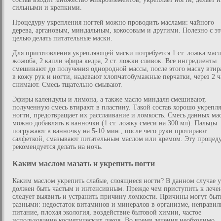
сильными и крепкими.
Процедуру укрепления ногтей можно проводить маслами: чайного
дерева, аргановым, миндальным, кокосовым и другими. Полезно с э
целью делать питательные маски.
Для приготовления укрепляющей маски потребуется 1 ст. ложка масл
жожоба, 2 капли эфира кедра, 2 ст. ложки сливок. Все ингредиенты
смешивают до получения однородной массы, после этого маску втир
в кожу рук и ногти, надевают хлопчатобумажные перчатки, через 2 ч
снимают. Смесь тщательно смывают.
Эфиры календулы и лимона, а также масло миндаля смешивают,
полученную смесь втирают в пластину. Такой состав хорошо укрепля
ногти, предотвращает их расслаивание и ломкость. Смесь данных ма
можно добавлять в ванночки (1 ст. ложку смеси на 300 мл). Пальцы
погружают в ванночку на 5-10 мин., после чего руки протирают
салфеткой, смазывают питательным маслом или кремом. Эту процед
рекомендуется делать на ночь.
Каким маслом мазать и укрепить ногти
Каким маслом укрепить слабые, слоящиеся ногти? В данном случае 
должен быть частым и интенсивным. Прежде чем приступить к лече
следует выявить и устранить причину ломкости. Причины могут быт
разными: недостаток витаминов и минералов в организме, неправил
питание, плохая экология, воздействие бытовой химии, частое
использование косметических лаков. Во время лечения необходимо