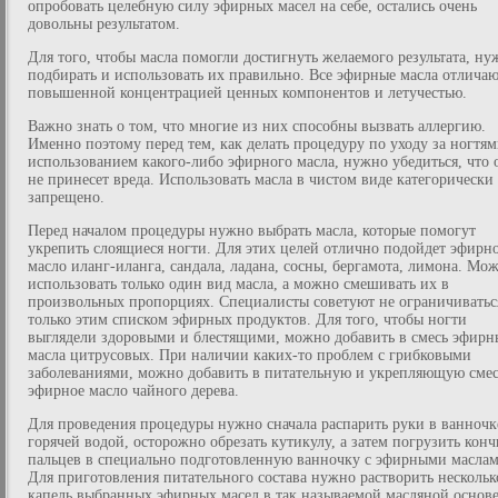
опробовать целебную силу эфирных масел на себе, остались очень
довольны результатом.
Для того, чтобы масла помогли достигнуть желаемого результата, ну
подбирать и использовать их правильно. Все эфирные масла отличаю
повышенной концентрацией ценных компонентов и летучестью.
Важно знать о том, что многие из них способны вызвать аллергию.
Именно поэтому перед тем, как делать процедуру по уходу за ногтям
использованием какого-либо эфирного масла, нужно убедиться, что 
не принесет вреда. Использовать масла в чистом виде категорически
запрещено.
Перед началом процедуры нужно выбрать масла, которые помогут
укрепить слоящиеся ногти. Для этих целей отлично подойдет эфирн
масло иланг-иланга, сандала, ладана, сосны, бергамота, лимона. Мо
использовать только один вид масла, а можно смешивать их в
произвольных пропорциях. Специалисты советуют не ограничиватьс
только этим списком эфирных продуктов. Для того, чтобы ногти
выглядели здоровыми и блестящими, можно добавить в смесь эфирн
масла цитрусовых. При наличии каких-то проблем с грибковыми
заболеваниями, можно добавить в питательную и укрепляющую сме
эфирное масло чайного дерева.
Для проведения процедуры нужно сначала распарить руки в ванночк
горячей водой, осторожно обрезать кутикулу, а затем погрузить кон
пальцев в специально подготовленную ванночку с эфирными маслам
Для приготовления питательного состава нужно растворить нескольк
капель выбранных эфирных масел в так называемой масляной основе